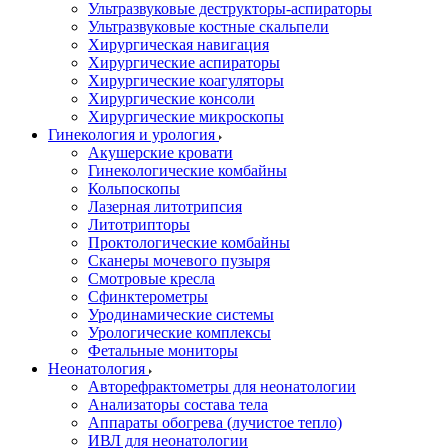
Ультразвуковые деструкторы-аспираторы
Ультразвуковые костные скальпели
Хирургическая навигация
Хирургические аспираторы
Хирургические коагуляторы
Хирургические консоли
Хирургические микроскопы
Гинекология и урология
Акушерские кровати
Гинекологические комбайны
Кольпоскопы
Лазерная литотрипсия
Литотрипторы
Проктологические комбайны
Сканеры мочевого пузыря
Смотровые кресла
Сфинктерометры
Уродинамические системы
Урологические комплексы
Фетальные мониторы
Неонатология
Авторефрактометры для неонатологии
Анализаторы состава тела
Аппараты обогрева (лучистое тепло)
ИВЛ для неонатологии