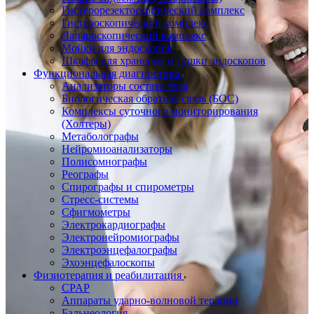
Гистерорезектоскопический комплекс
Гистероскопический комплекс
Лапароскопический комплекс
Мойки для эндоскопов
Шкафы для хранения и сушки эндоскопов
Функциональная диагностика
Анализаторы состава тела
Биологическая обратная связь (БОС)
Комплексы суточного мониторирования
(Холтеры)
Метаболографы
Нейромиоанализаторы
Полисомнографы
Реографы
Спирографы и спирометры
Стресс-системы
Сфигмометры
Электрокардиографы
Электронейромиографы
Электроэнцефалографы
Эхоэнцефалоскопы
Физиотерапия и реабилитация
CPAP
Аппараты ударно-волновой терапии
Бальнеология