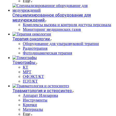
Еще
Специализированное оборудование для
медучреждений
Комплексы вызова и контроля доступа персонала
Мониторинг медицинских газов
Терапия онкологии
Оборудование для ультразвуковой терапии
Радиотерапия
Фотодинамическая терапия
Томографы
КТ
МРТ
ОФЭКТ/КТ
ПЭТ/КТ
Травматология и остеосинтез
Аппарат Илизарова
Инструменты
Крючки
Материалы
Еще