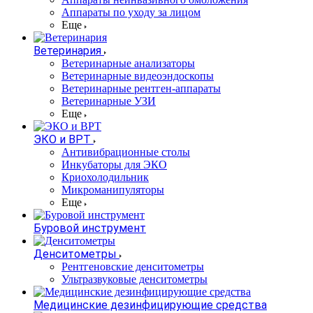
Аппараты по уходу за лицом
Еще
Ветеринария
Ветеринарные анализаторы
Ветеринарные видеоэндоскопы
Ветеринарные рентген-аппараты
Ветеринарные УЗИ
Еще
ЭКО и ВРТ
Антивибрационные столы
Инкубаторы для ЭКО
Криохолодильник
Микроманипуляторы
Еще
Буровой инструмент
Денситометры
Рентгеновские денситометры
Ультразвуковые денситометры
Медицинские дезинфицирующие средства