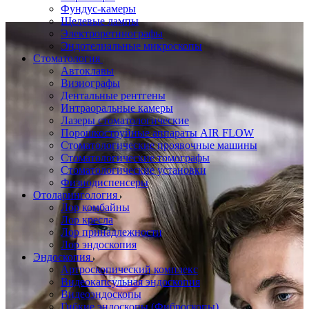
Фундус-камеры
Щелевые лампы
Электроретинографы
Эндотелиальные микроскопы
Стоматология
Автоклавы
Визиографы
Дентальные рентгены
Интраоральные камеры
Лазеры стоматологические
Порошкоструйные аппараты AIR FLOW
Стоматологические проявочные машины
Стоматологические томографы
Стоматологические установки
Физиодиспенсеры
Отоларингология
Лор комбайны
Лор кресла
Лор принадлежности
Лор эндоскопия
Эндоскопия
Артроскопический комплекс
Видеокапсульная эндоскопия
Видеоэндоскопы
Гибкие эндоскопы (Фиброcкопы)