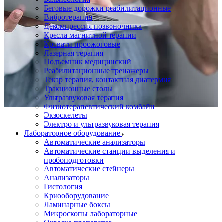
Беговые дорожки реабилитационные
Вибротерапия
Декомпрессия позвоночника
Кресла магнитной терапии
Кровати проожоговые
Лазерная терапия
Подъемник медицинский
Реабилитационные тренажеры
Текар терапия, контактная диатермия
Тракционные столы
Ультразвуковая терапия
Физиотерапевтический комбайн
Экзоскелеты
Электро и ультразвуковая терапия
Лабораторное оборудование
Автоматические анализаторы
Автоматические станции выделения и
пробоподготовки
Автоматические стейнеры
Анализаторы
Гистология
Криооборудование
Ламинарные боксы
Микроскопы лабораторные