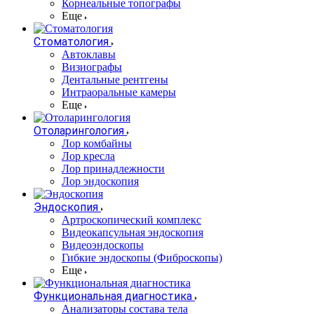
Корнеальные топографы
Еще
Стоматология
Автоклавы
Визиографы
Дентальные рентгены
Интраоральные камеры
Еще
Отоларингология
Лор комбайны
Лор кресла
Лор принадлежности
Лор эндоскопия
Эндоскопия
Артроскопический комплекс
Видеокапсульная эндоскопия
Видеоэндоскопы
Гибкие эндоскопы (Фиброcкопы)
Еще
Функциональная диагностика
Анализаторы состава тела