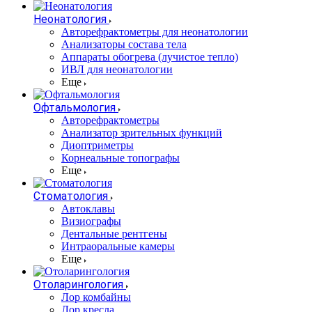
Неонатология
Авторефрактометры для неонатологии
Анализаторы состава тела
Аппараты обогрева (лучистое тепло)
ИВЛ для неонатологии
Еще
Офтальмология
Авторефрактометры
Анализатор зрительных функций
Диоптриметры
Корнеальные топографы
Еще
Стоматология
Автоклавы
Визиографы
Дентальные рентгены
Интраоральные камеры
Еще
Отоларингология
Лор комбайны
Лор кресла