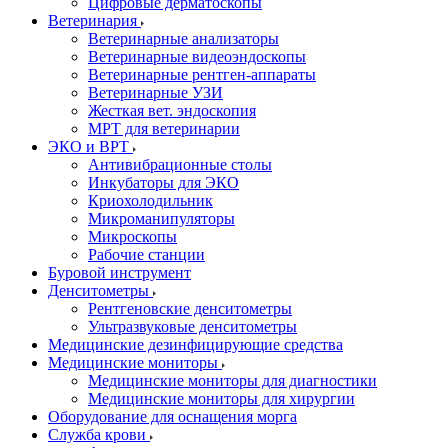
Цифровые дерматоскопы
Ветеринария
Ветеринарные анализаторы
Ветеринарные видеоэндоскопы
Ветеринарные рентген-аппараты
Ветеринарные УЗИ
Жесткая вет. эндоскопия
МРТ для ветеринарии
ЭКО и ВРТ
Антивибрационные столы
Инкубаторы для ЭКО
Криохолодильник
Микроманипуляторы
Микроскопы
Рабочие станции
Буровой инструмент
Денситометры
Рентгеновские денситометры
Ультразвуковые денситометры
Медицинские дезинфицирующие средства
Медицинские мониторы
Медицинские мониторы для диагностики
Медицинские мониторы для хирургии
Оборудование для оснащения морга
Служба крови