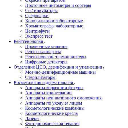
Окраска препаратов
Проточные цитометры и сортеры
Со2 инкубаторы
Средоварки
Холодильники лабораторные
Хроматографы лабораторные
Центрифуги
Экспресс тест
Рентгенология
Проявочные машины
Рентген-аппараты
Рентгеновские термопринтеры
Цифровые детекторы
Отделение ЦСО, дезинфекции и утилизации
Моечно-дезинфекционные машины
Стерилизаторы
Косметология и дерматология
Аппараты коррекции фигуры
Аппараты криотерапии
Аппараты неинвазивного омоложения
Аппараты по уходу за лицом
Косметологические комбайны
Косметологические кресла
Лазеры
Фотодинамическая терапия