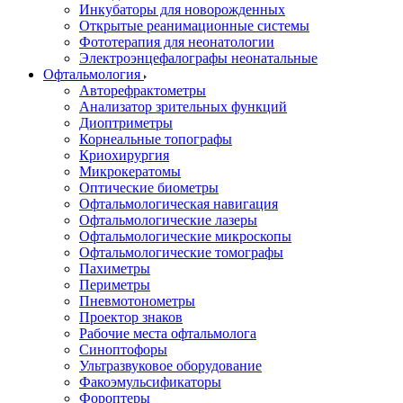
Инкубаторы для новорожденных
Открытые реанимационные системы
Фототерапия для неонатологии
Электроэнцефалографы неонатальные
Офтальмология
Авторефрактометры
Анализатор зрительных функций
Диоптриметры
Корнеальные топографы
Криохирургия
Микрокератомы
Оптические биометры
Офтальмологическая навигация
Офтальмологические лазеры
Офтальмологические микроскопы
Офтальмологические томографы
Пахиметры
Периметры
Пневмотонометры
Проектор знаков
Рабочие места офтальмолога
Синоптофоры
Ультразвуковое оборудование
Факоэмульсификаторы
Фороптеры