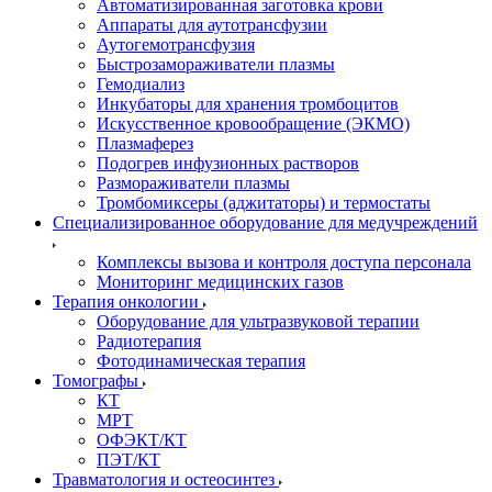
Автоматизированная заготовка крови
Аппараты для аутотрансфузии
Аутогемотрансфузия
Быстрозамораживатели плазмы
Гемодиализ
Инкубаторы для хранения тромбоцитов
Искусственное кровообращение (ЭКМО)
Плазмаферез
Подогрев инфузионных растворов
Размораживатели плазмы
Тромбомиксеры (аджитаторы) и термостаты
Специализированное оборудование для медучреждений
Комплексы вызова и контроля доступа персонала
Мониторинг медицинских газов
Терапия онкологии
Оборудование для ультразвуковой терапии
Радиотерапия
Фотодинамическая терапия
Томографы
КТ
МРТ
ОФЭКТ/КТ
ПЭТ/КТ
Травматология и остеосинтез