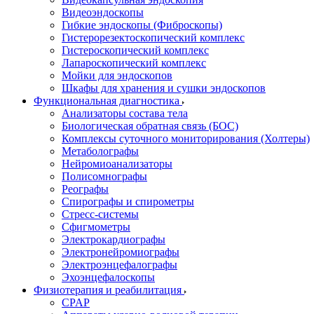
Видеоэндоскопы
Гибкие эндоскопы (Фиброcкопы)
Гистерорезектоскопический комплекс
Гистероскопический комплекс
Лапароскопический комплекс
Мойки для эндоскопов
Шкафы для хранения и сушки эндоскопов
Функциональная диагностика
Анализаторы состава тела
Биологическая обратная связь (БОС)
Комплексы суточного мониторирования (Холтеры)
Метаболографы
Нейромиоанализаторы
Полисомнографы
Реографы
Спирографы и спирометры
Стресс-системы
Сфигмометры
Электрокардиографы
Электронейромиографы
Электроэнцефалографы
Эхоэнцефалоскопы
Физиотерапия и реабилитация
CPAP