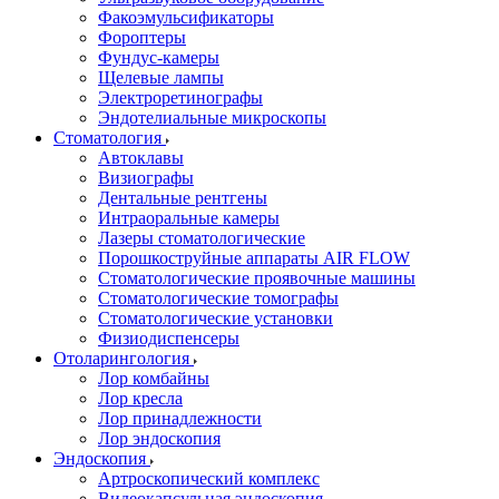
Факоэмульсификаторы
Фороптеры
Фундус-камеры
Щелевые лампы
Электроретинографы
Эндотелиальные микроскопы
Стоматология
Автоклавы
Визиографы
Дентальные рентгены
Интраоральные камеры
Лазеры стоматологические
Порошкоструйные аппараты AIR FLOW
Стоматологические проявочные машины
Стоматологические томографы
Стоматологические установки
Физиодиспенсеры
Отоларингология
Лор комбайны
Лор кресла
Лор принадлежности
Лор эндоскопия
Эндоскопия
Артроскопический комплекс
Видеокапсульная эндоскопия