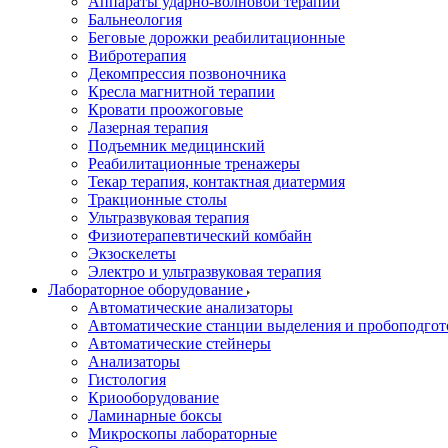
Аппараты ударно-волновой терапии
Бальнеология
Беговые дорожки реабилитационные
Вибротерапия
Декомпрессия позвоночника
Кресла магнитной терапии
Кровати проожоговые
Лазерная терапия
Подъемник медицинский
Реабилитационные тренажеры
Текар терапия, контактная диатермия
Тракционные столы
Ультразвуковая терапия
Физиотерапевтический комбайн
Экзоскелеты
Электро и ультразвуковая терапия
Лабораторное оборудование
Автоматические анализаторы
Автоматические станции выделения и пробоподгот
Автоматические стейнеры
Анализаторы
Гистология
Криооборудование
Ламинарные боксы
Микроскопы лабораторные