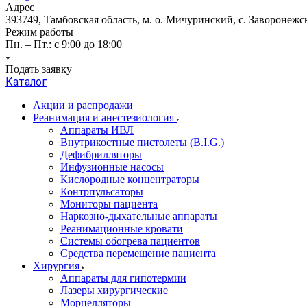
Адрес
393749, Тамбовская область, м. о. Мичуринский, с. Заворонежск
Режим работы
Пн. – Пт.: с 9:00 до 18:00
Подать заявку
Каталог
Акции и распродажи
Реанимация и анестезиология
Аппараты ИВЛ
Внутрикостные пистолеты (B.I.G.)
Дефибрилляторы
Инфузионные насосы
Кислородные концентраторы
Контрпульсаторы
Мониторы пациента
Наркозно-дыхательные аппараты
Реанимационные кровати
Системы обогрева пациентов
Средства перемещение пациента
Хирургия
Аппараты для гипотермии
Лазеры хирургические
Морцелляторы