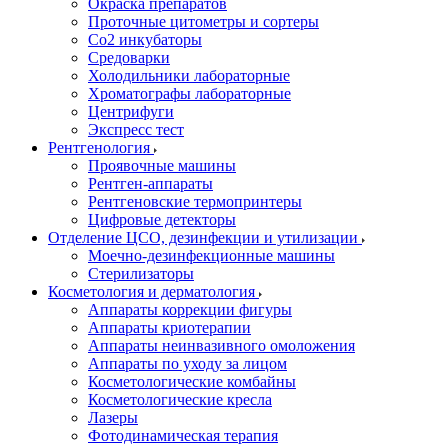
Окраска препаратов
Проточные цитометры и сортеры
Со2 инкубаторы
Средоварки
Холодильники лабораторные
Хроматографы лабораторные
Центрифуги
Экспресс тест
Рентгенология
Проявочные машины
Рентген-аппараты
Рентгеновские термопринтеры
Цифровые детекторы
Отделение ЦСО, дезинфекции и утилизации
Моечно-дезинфекционные машины
Стерилизаторы
Косметология и дерматология
Аппараты коррекции фигуры
Аппараты криотерапии
Аппараты неинвазивного омоложения
Аппараты по уходу за лицом
Косметологические комбайны
Косметологические кресла
Лазеры
Фотодинамическая терапия