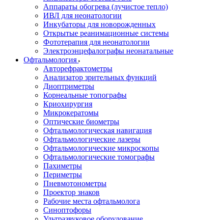
Аппараты обогрева (лучистое тепло)
ИВЛ для неонатологии
Инкубаторы для новорожденных
Открытые реанимационные системы
Фототерапия для неонатологии
Электроэнцефалографы неонатальные
Офтальмология
Авторефрактометры
Анализатор зрительных функций
Диоптриметры
Корнеальные топографы
Криохирургия
Микрокератомы
Оптические биометры
Офтальмологическая навигация
Офтальмологические лазеры
Офтальмологические микроскопы
Офтальмологические томографы
Пахиметры
Периметры
Пневмотонометры
Проектор знаков
Рабочие места офтальмолога
Синоптофоры
Ультразвуковое оборудование