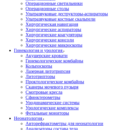
Операционные светильники
Операционные столы
Ультразвуковые деструкторы-аспираторы
Ультразвуковые костные скальпели
Хирургическая навигация
Хирургические аспираторы
Хирургические коагуляторы
Хирургические консоли
Хирургические микроскопы
Гинекология и урология
Акушерские кровати
Гинекологические комбайны
Кольпоскопы
Лазерная литотрипсия
Литотрипторы
Проктологические комбайны
Сканеры мочевого пузыря
Смотровые кресла
Сфинктерометры
Уродинамические системы
Урологические комплексы
Фетальные мониторы
Неонатология
Авторефрактометры для неонатологии
Анализаторы состава тела