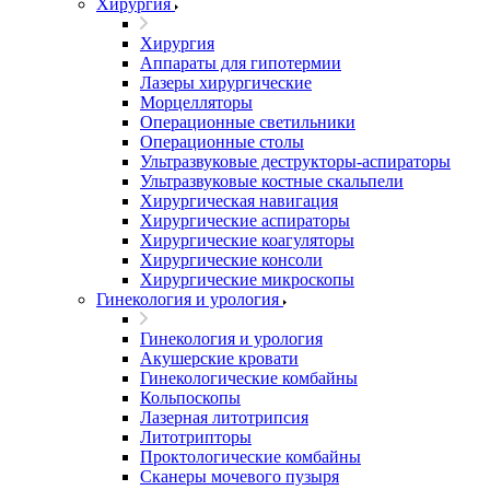
Хирургия
Хирургия
Аппараты для гипотермии
Лазеры хирургические
Морцелляторы
Операционные светильники
Операционные столы
Ультразвуковые деструкторы-аспираторы
Ультразвуковые костные скальпели
Хирургическая навигация
Хирургические аспираторы
Хирургические коагуляторы
Хирургические консоли
Хирургические микроскопы
Гинекология и урология
Гинекология и урология
Акушерские кровати
Гинекологические комбайны
Кольпоскопы
Лазерная литотрипсия
Литотрипторы
Проктологические комбайны
Сканеры мочевого пузыря