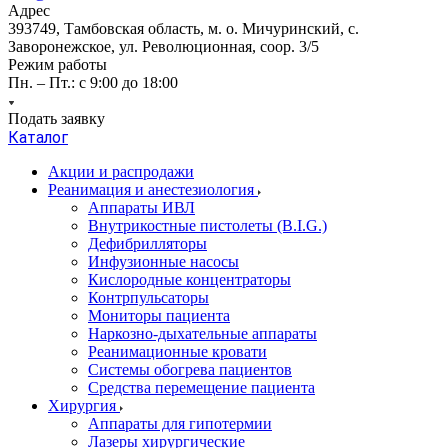
Адрес
393749, Тамбовская область, м. о. Мичуринский, с.
Заворонежское, ул. Революционная, соор. 3/5
Режим работы
Пн. – Пт.: с 9:00 до 18:00
Подать заявку
Каталог
Акции и распродажи
Реанимация и анестезиология
Аппараты ИВЛ
Внутрикостные пистолеты (B.I.G.)
Дефибрилляторы
Инфузионные насосы
Кислородные концентраторы
Контрпульсаторы
Мониторы пациента
Наркозно-дыхательные аппараты
Реанимационные кровати
Системы обогрева пациентов
Средства перемещение пациента
Хирургия
Аппараты для гипотермии
Лазеры хирургические