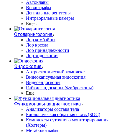
Автоклавы
Визиографы
Дентальные рентгены
Интраоральные камеры
Еще
Отоларингология
Лор комбайны
Лор кресла
Лор принадлежности
Лор эндоскопия
Эндоскопия
Артроскопический комплекс
Видеокапсульная эндоскопия
Видеоэндоскопы
Гибкие эндоскопы (Фиброcкопы)
Еще
Функциональная диагностика
Анализаторы состава тела
Биологическая обратная связь (БОС)
Комплексы суточного мониторирования
(Холтеры)
Метаболографы