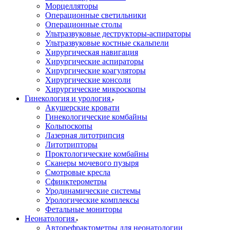
Морцелляторы
Операционные светильники
Операционные столы
Ультразвуковые деструкторы-аспираторы
Ультразвуковые костные скальпели
Хирургическая навигация
Хирургические аспираторы
Хирургические коагуляторы
Хирургические консоли
Хирургические микроскопы
Гинекология и урология
Акушерские кровати
Гинекологические комбайны
Кольпоскопы
Лазерная литотрипсия
Литотрипторы
Проктологические комбайны
Сканеры мочевого пузыря
Смотровые кресла
Сфинктерометры
Уродинамические системы
Урологические комплексы
Фетальные мониторы
Неонатология
Авторефрактометры для неонатологии