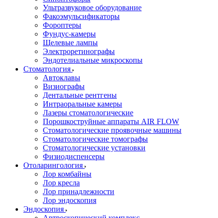
Ультразвуковое оборудование
Факоэмульсификаторы
Фороптеры
Фундус-камеры
Щелевые лампы
Электроретинографы
Эндотелиальные микроскопы
Стоматология
Автоклавы
Визиографы
Дентальные рентгены
Интраоральные камеры
Лазеры стоматологические
Порошкоструйные аппараты AIR FLOW
Стоматологические проявочные машины
Стоматологические томографы
Стоматологические установки
Физиодиспенсеры
Отоларингология
Лор комбайны
Лор кресла
Лор принадлежности
Лор эндоскопия
Эндоскопия
Артроскопический комплекс