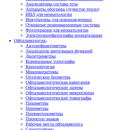
Анализаторы состава тела
Аппараты обогрева (лучистое тепло)
ИВЛ для неонатологии
Инкубаторы для новорожденных
Открытые реанимационные системы
Фототерапия для неонатологии
Электроэнцефалографы неонатальные
Офтальмология
Авторефрактометры
Анализатор зрительных функций
Диоптриметры
Корнеальные топографы
Криохирургия
Микрокератомы
Оптические биометры
Офтальмологическая навигация
Офтальмологические лазеры
Офтальмологические микроскопы
Офтальмологические томографы
Пахиметры
Периметры
Пневмотонометры
Проектор знаков
Рабочие места офтальмолога
Синоптофоры