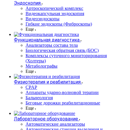
Эндоскопия
Артроскопический комплекс
Видеокапсульная эндоскопия
Видеоэндоскопы
Гибкие эндоскопы (Фиброcкопы)
Еще
Функциональная диагностика
Анализаторы состава тела
Биологическая обратная связь (БОС)
Комплексы суточного мониторирования
(Холтеры)
Метаболографы
Еще
Физиотерапия и реабилитация
CPAP
Аппараты ударно-волновой терапии
Бальнеология
Беговые дорожки реабилитационные
Еще
Лабораторное оборудование
Автоматические анализаторы
Автоматические станции выделения и