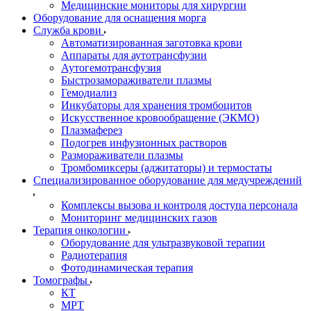
Медицинские мониторы для хирургии
Оборудование для оснащения морга
Служба крови
Автоматизированная заготовка крови
Аппараты для аутотрансфузии
Аутогемотрансфузия
Быстрозамораживатели плазмы
Гемодиализ
Инкубаторы для хранения тромбоцитов
Искусственное кровообращение (ЭКМО)
Плазмаферез
Подогрев инфузионных растворов
Размораживатели плазмы
Тромбомиксеры (аджитаторы) и термостаты
Специализированное оборудование для медучреждений
Комплексы вызова и контроля доступа персонала
Мониторинг медицинских газов
Терапия онкологии
Оборудование для ультразвуковой терапии
Радиотерапия
Фотодинамическая терапия
Томографы
КТ
МРТ