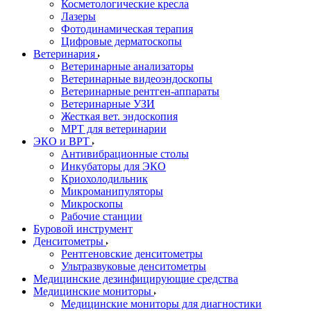
Косметологические кресла
Лазеры
Фотодинамическая терапия
Цифровые дерматоскопы
Ветеринария
Ветеринарные анализаторы
Ветеринарные видеоэндоскопы
Ветеринарные рентген-аппараты
Ветеринарные УЗИ
Жесткая вет. эндоскопия
МРТ для ветеринарии
ЭКО и ВРТ
Антивибрационные столы
Инкубаторы для ЭКО
Криохолодильник
Микроманипуляторы
Микроскопы
Рабочие станции
Буровой инструмент
Денситометры
Рентгеновские денситометры
Ультразвуковые денситометры
Медицинские дезинфицирующие средства
Медицинские мониторы
Медицинские мониторы для диагностики