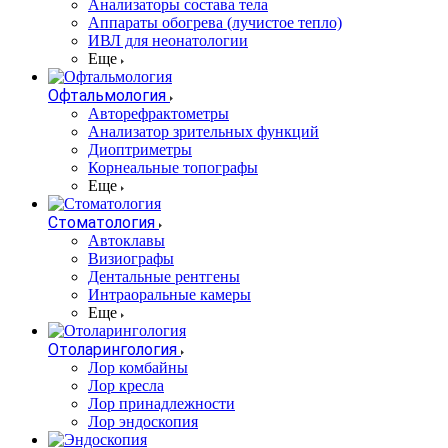
Анализаторы состава тела
Аппараты обогрева (лучистое тепло)
ИВЛ для неонатологии
Еще
Офтальмология
Авторефрактометры
Анализатор зрительных функций
Диоптриметры
Корнеальные топографы
Еще
Стоматология
Автоклавы
Визиографы
Дентальные рентгены
Интраоральные камеры
Еще
Отоларингология
Лор комбайны
Лор кресла
Лор принадлежности
Лор эндоскопия