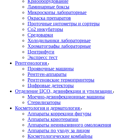
Криооборудование
Ламинарные боксы
Микроскопы лабораторные
Окраска препаратов
Проточные цитометры и сортеры
Со2 инкубаторы
Средоварки
Холодильники лабораторные
Хроматографы лабораторные
Центрифуги
Экспресс тест
Рентгенология
Проявочные машины
Рентген-аппараты
Рентгеновские термопринтеры
Цифровые детекторы
Отделение ЦСО, дезинфекции и утилизации
Моечно-дезинфекционные машины
Стерилизаторы
Косметология и дерматология
Аппараты коррекции фигуры
Аппараты криотерапии
Аппараты неинвазивного омоложения
Аппараты по уходу за лицом
Косметологические комбайны