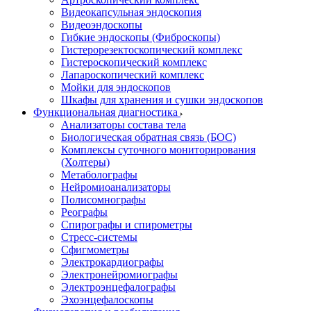
Видеокапсульная эндоскопия
Видеоэндоскопы
Гибкие эндоскопы (Фиброcкопы)
Гистерорезектоскопический комплекс
Гистероскопический комплекс
Лапароскопический комплекс
Мойки для эндоскопов
Шкафы для хранения и сушки эндоскопов
Функциональная диагностика
Анализаторы состава тела
Биологическая обратная связь (БОС)
Комплексы суточного мониторирования
(Холтеры)
Метаболографы
Нейромиоанализаторы
Полисомнографы
Реографы
Спирографы и спирометры
Стресс-системы
Сфигмометры
Электрокардиографы
Электронейромиографы
Электроэнцефалографы
Эхоэнцефалоскопы