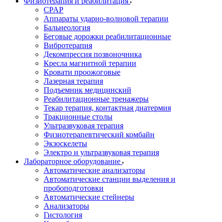
Физиотерапия и реабилитация
CPAP
Аппараты ударно-волновой терапии
Бальнеология
Беговые дорожки реабилитационные
Вибротерапия
Декомпрессия позвоночника
Кресла магнитной терапии
Кровати проожоговые
Лазерная терапия
Подъемник медицинский
Реабилитационные тренажеры
Текар терапия, контактная диатермия
Тракционные столы
Ультразвуковая терапия
Физиотерапевтический комбайн
Экзоскелеты
Электро и ультразвуковая терапия
Лабораторное оборудование
Автоматические анализаторы
Автоматические станции выделения и
пробоподготовки
Автоматические стейнеры
Анализаторы
Гистология