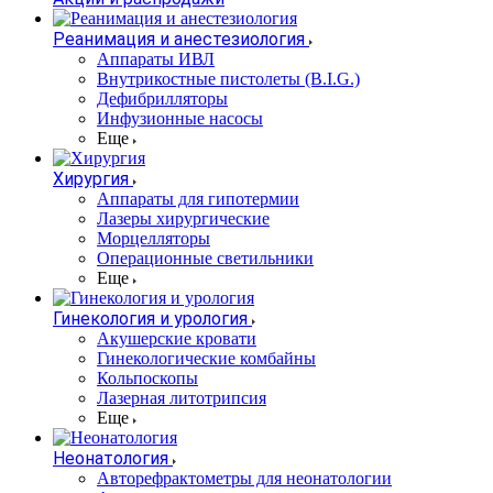
Реанимация и анестезиология
Аппараты ИВЛ
Внутрикостные пистолеты (B.I.G.)
Дефибрилляторы
Инфузионные насосы
Еще
Хирургия
Аппараты для гипотермии
Лазеры хирургические
Морцелляторы
Операционные светильники
Еще
Гинекология и урология
Акушерские кровати
Гинекологические комбайны
Кольпоскопы
Лазерная литотрипсия
Еще
Неонатология
Авторефрактометры для неонатологии