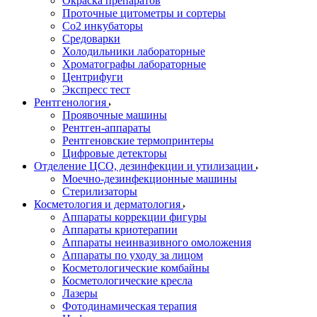
Окраска препаратов
Проточные цитометры и сортеры
Со2 инкубаторы
Средоварки
Холодильники лабораторные
Хроматографы лабораторные
Центрифуги
Экспресс тест
Рентгенология
Проявочные машины
Рентген-аппараты
Рентгеновские термопринтеры
Цифровые детекторы
Отделение ЦСО, дезинфекции и утилизации
Моечно-дезинфекционные машины
Стерилизаторы
Косметология и дерматология
Аппараты коррекции фигуры
Аппараты криотерапии
Аппараты неинвазивного омоложения
Аппараты по уходу за лицом
Косметологические комбайны
Косметологические кресла
Лазеры
Фотодинамическая терапия