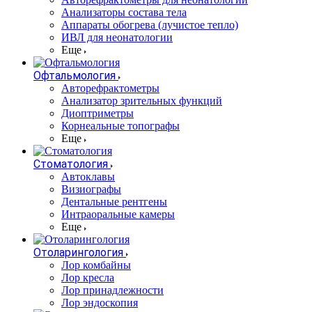
Анализаторы состава тела
Аппараты обогрева (лучистое тепло)
ИВЛ для неонатологии
Еще
Офтальмология
Авторефрактометры
Анализатор зрительных функций
Диоптриметры
Корнеальные топографы
Еще
Стоматология
Автоклавы
Визиографы
Дентальные рентгены
Интраоральные камеры
Еще
Отоларингология
Лор комбайны
Лор кресла
Лор принадлежности
Лор эндоскопия