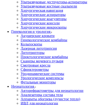
Ультразвуковые деструкторы-аспираторы
Ультразвуковые костные скальпели
Хирургическая навигация
Хирургические аспираторы
Хирургические коагуляторы
Хирургические консоли
Хирургические микроскопы
Гинекология и урология
Акушерские кровати
Гинекологические комбайны
Кольпоскопы
Лазерная литотрипсия
Литотрипторы
Проктологические комбайны
Сканеры мочевого пузыря
Смотровые кресла
Сфинктерометры
Уродинамические системы
Урологические комплексы
Фетальные мониторы
Неонатология
Авторефрактометры для неонатологии
Анализаторы состава тела
Аппараты обогрева (лучистое тепло)
ИВЛ для неонатологии