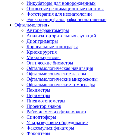
Инкубаторы для новорожденных
Открытые реанимационные системы
Фототерапия для неонатологии
Электроэнцефалографы неонатальные
Офтальмология
Авторефрактометры
Анализатор зрительных функций
Диоптриметры
Корнеальные топографы
Криохирургия
Микрокератомы
Оптические биометры
Офтальмологическая навигация
Офтальмологические лазеры
Офтальмологические микроскопы
Офтальмологические томографы
Пахиметры
Периметры
Пневмотонометры
Проектор знаков
Рабочие места офтальмолога
Синоптофоры
Ультразвуковое оборудование
Факоэмульсификаторы
Фороптеры