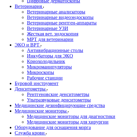
Цифровые дерматоскопы
Ветеринария
Ветеринарные анализаторы
Ветеринарные видеоэндоскопы
Ветеринарные рентген-аппараты
Ветеринарные УЗИ
Жесткая вет. эндоскопия
МРТ для ветеринарии
ЭКО и ВРТ
Антивибрационные столы
Инкубаторы для ЭКО
Криохолодильник
Микроманипуляторы
Микроскопы
Рабочие станции
Буровой инструмент
Денситометры
Рентгеновские денситометры
Ультразвуковые денситометры
Медицинские дезинфицирующие средства
Медицинские мониторы
Медицинские мониторы для диагностики
Медицинские мониторы для хирургии
Оборудование для оснащения морга
Служба крови