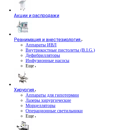
Акции и распродажи
Реанимация и анестезиология
Аппараты ИВЛ
Внутрикостные пистолеты (B.I.G.)
Дефибрилляторы
Инфузионные насосы
Еще
Хирургия
Аппараты для гипотермии
Лазеры хирургические
Морцелляторы
Операционные светильники
Еще