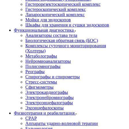
Гистерорезектоскопический комплекс
Гистероскопический комплекс
Лапароскопический комплекс
Мойки для эндоскопов
Шкафы для хранения и сушки эндоскопов
Функциональная диагностика
Анализаторы состава тела
Биологическая обратная связь (БОС)
Комплексы суточного мониторирования
(Холтеры)
Метаболографы
Нейромиоанализаторы
Полисомнографы
Реографы
Спирографы и спирометры
Стресс-системы
Сфигмометры
Электрокардиографы
Электронейромиографы
Электроэнцефалографы
Эхоэнцефалоскопы
Физиотерапия и реабилитация
CPAP
Аппараты ударно-волновой терапии
Бальнеология