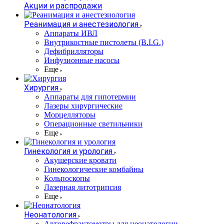
Акции и распродажи
Реанимация и анестезиология
Аппараты ИВЛ
Внутрикостные пистолеты (B.I.G.)
Дефибрилляторы
Инфузионные насосы
Еще
Хирургия
Аппараты для гипотермии
Лазеры хирургические
Морцелляторы
Операционные светильники
Еще
Гинекология и урология
Акушерские кровати
Гинекологические комбайны
Кольпоскопы
Лазерная литотрипсия
Еще
Неонатология
Авторефрактометры для неонатологии