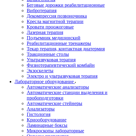
Беговые дорожки реабилитационные
Вибротерапия
Декомпрессия позвоночника
Кресла магнитной терапии
Кровати проожоговые
Лазерная терапия
Подъемник медицинский
Реабилитационные тренажеры
Текар терапия, контактная диатермия
Тракционные столы
Ультразвуковая терапия
Физиотерапевтический комбайн
Экзоскелеты
Электро и ультразвуковая терапия
Лабораторное оборудование
Автоматические анализаторы
Автоматические станции выделения и
пробоподготовки
Автоматические стейнеры
Анализаторы
Гистология
Криооборудование
Ламинарные боксы
Микроскопы лабораторные