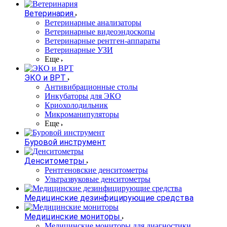
Ветеринария
Ветеринарные анализаторы
Ветеринарные видеоэндоскопы
Ветеринарные рентген-аппараты
Ветеринарные УЗИ
Еще
ЭКО и ВРТ
Антивибрационные столы
Инкубаторы для ЭКО
Криохолодильник
Микроманипуляторы
Еще
Буровой инструмент
Денситометры
Рентгеновские денситометры
Ультразвуковые денситометры
Медицинские дезинфицирующие средства
Медицинские мониторы
Медицинские мониторы для диагностики