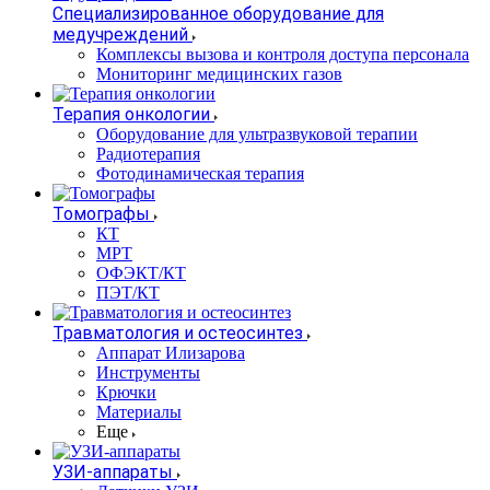
Специализированное оборудование для
медучреждений
Комплексы вызова и контроля доступа персонала
Мониторинг медицинских газов
Терапия онкологии
Оборудование для ультразвуковой терапии
Радиотерапия
Фотодинамическая терапия
Томографы
КТ
МРТ
ОФЭКТ/КТ
ПЭТ/КТ
Травматология и остеосинтез
Аппарат Илизарова
Инструменты
Крючки
Материалы
Еще
УЗИ-аппараты