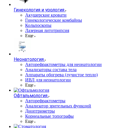
Гинекология и урология
Акушерские кровати
Гинекологические комбайны
Кольпоскопы
Лазерная литотрипсия
Еще
Неонатология
Авторефрактометры для неонатологии
Анализаторы состава тела
Аппараты обогрева (лучистое тепло)
ИВЛ для неонатологии
Еще
Офтальмология
Авторефрактометры
Анализатор зрительных функций
Диоптриметры
Корнеальные топографы
Еще