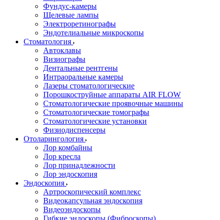
Фундус-камеры
Щелевые лампы
Электроретинографы
Эндотелиальные микроскопы
Стоматология
Автоклавы
Визиографы
Дентальные рентгены
Интраоральные камеры
Лазеры стоматологические
Порошкоструйные аппараты AIR FLOW
Стоматологические проявочные машины
Стоматологические томографы
Стоматологические установки
Физиодиспенсеры
Отоларингология
Лор комбайны
Лор кресла
Лор принадлежности
Лор эндоскопия
Эндоскопия
Артроскопический комплекс
Видеокапсульная эндоскопия
Видеоэндоскопы
Гибкие эндоскопы (Фиброcкопы)