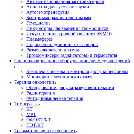
Автоматизированная заготовка крови
Аппараты для аутотрансфузии
Аутогемотрансфузия
Быстрозамораживатели плазмы
Гемодиализ
Инкубаторы для хранения тромбоцитов
Искусственное кровообращение (ЭКМО)
Плазмаферез
Подогрев инфузионных растворов
Размораживатели плазмы
Тромбомиксеры (аджитаторы) и термостаты
Специализированное оборудование для медучреждений
Комплексы вызова и контроля доступа персонала
Мониторинг медицинских газов
Терапия онкологии
Оборудование для ультразвуковой терапии
Радиотерапия
Фотодинамическая терапия
Томографы
КТ
МРТ
ОФЭКТ/КТ
ПЭТ/КТ
Травматология и остеосинтез