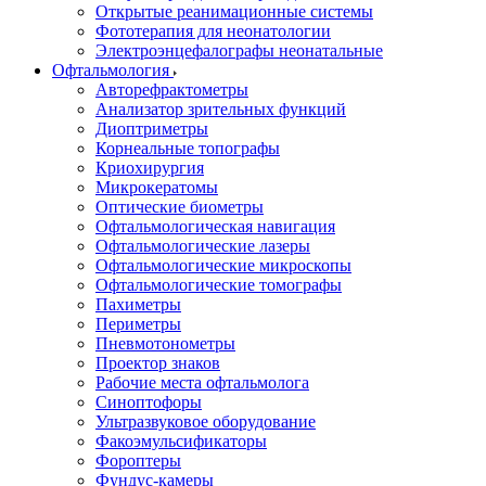
Открытые реанимационные системы
Фототерапия для неонатологии
Электроэнцефалографы неонатальные
Офтальмология
Авторефрактометры
Анализатор зрительных функций
Диоптриметры
Корнеальные топографы
Криохирургия
Микрокератомы
Оптические биометры
Офтальмологическая навигация
Офтальмологические лазеры
Офтальмологические микроскопы
Офтальмологические томографы
Пахиметры
Периметры
Пневмотонометры
Проектор знаков
Рабочие места офтальмолога
Синоптофоры
Ультразвуковое оборудование
Факоэмульсификаторы
Фороптеры
Фундус-камеры