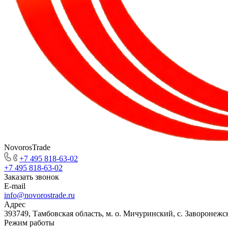
NovorosTrade
+7 495 818-63-02
+7 495 818-63-02
Заказать звонок
E-mail
info@novorostrade.ru
Адрес
393749, Тамбовская область, м. о. Мичуринский, с. Заворонежск
Режим работы