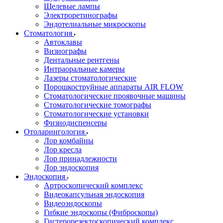
Щелевые лампы
Электроретинографы
Эндотелиальные микроскопы
Стоматология
Автоклавы
Визиографы
Дентальные рентгены
Интраоральные камеры
Лазеры стоматологические
Порошкоструйные аппараты AIR FLOW
Стоматологические проявочные машины
Стоматологические томографы
Стоматологические установки
Физиодиспенсеры
Отоларингология
Лор комбайны
Лор кресла
Лор принадлежности
Лор эндоскопия
Эндоскопия
Артроскопический комплекс
Видеокапсульная эндоскопия
Видеоэндоскопы
Гибкие эндоскопы (Фиброcкопы)
Гистерорезектоскопический комплекс