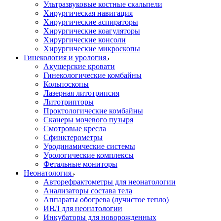
Ультразвуковые костные скальпели
Хирургическая навигация
Хирургические аспираторы
Хирургические коагуляторы
Хирургические консоли
Хирургические микроскопы
Гинекология и урология
Акушерские кровати
Гинекологические комбайны
Кольпоскопы
Лазерная литотрипсия
Литотрипторы
Проктологические комбайны
Сканеры мочевого пузыря
Смотровые кресла
Сфинктерометры
Уродинамические системы
Урологические комплексы
Фетальные мониторы
Неонатология
Авторефрактометры для неонатологии
Анализаторы состава тела
Аппараты обогрева (лучистое тепло)
ИВЛ для неонатологии
Инкубаторы для новорожденных