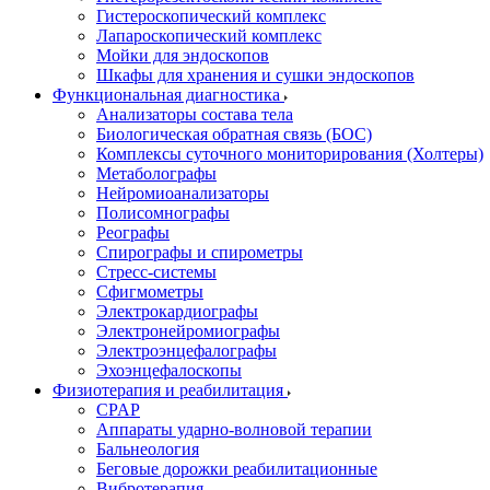
Гистероскопический комплекс
Лапароскопический комплекс
Мойки для эндоскопов
Шкафы для хранения и сушки эндоскопов
Функциональная диагностика
Анализаторы состава тела
Биологическая обратная связь (БОС)
Комплексы суточного мониторирования (Холтеры)
Метаболографы
Нейромиоанализаторы
Полисомнографы
Реографы
Спирографы и спирометры
Стресс-системы
Сфигмометры
Электрокардиографы
Электронейромиографы
Электроэнцефалографы
Эхоэнцефалоскопы
Физиотерапия и реабилитация
CPAP
Аппараты ударно-волновой терапии
Бальнеология
Беговые дорожки реабилитационные
Вибротерапия