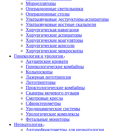
Морцелляторы
Операционные светильники
Операционные столы
Ультразвуковые деструкторы-аспираторы
Ультразвуковые костные скальпели
Хирургическая навигация
Хирургические аспираторы
Хирургические коагуляторы
Хирургические консоли
Хирургические микроскопы
Гинекология и урология
Акушерские кровати
Гинекологические комбайны
Кольпоскопы
Лазерная литотрипсия
Литотрипторы
Проктологические комбайны
Сканеры мочевого пузыря
Смотровые кресла
Сфинктерометры
Уродинамические системы
Урологические комплексы
Фетальные мониторы
Неонатология
Авторефрактометры для неонатологии