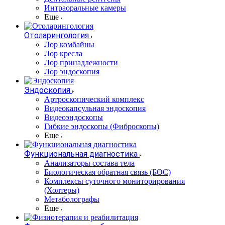
Интраоральные камеры
Еще
Отоларингология
Лор комбайны
Лор кресла
Лор принадлежности
Лор эндоскопия
Эндоскопия
Артроскопический комплекс
Видеокапсульная эндоскопия
Видеоэндоскопы
Гибкие эндоскопы (Фиброcкопы)
Еще
Функциональная диагностика
Анализаторы состава тела
Биологическая обратная связь (БОС)
Комплексы суточного мониторирования
(Холтеры)
Метаболографы
Еще