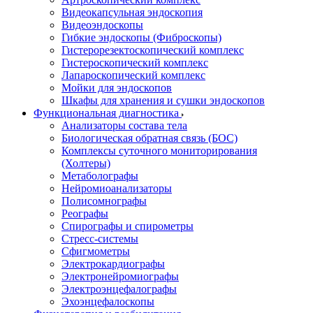
Видеокапсульная эндоскопия
Видеоэндоскопы
Гибкие эндоскопы (Фиброcкопы)
Гистерорезектоскопический комплекс
Гистероскопический комплекс
Лапароскопический комплекс
Мойки для эндоскопов
Шкафы для хранения и сушки эндоскопов
Функциональная диагностика
Анализаторы состава тела
Биологическая обратная связь (БОС)
Комплексы суточного мониторирования
(Холтеры)
Метаболографы
Нейромиоанализаторы
Полисомнографы
Реографы
Спирографы и спирометры
Стресс-системы
Сфигмометры
Электрокардиографы
Электронейромиографы
Электроэнцефалографы
Эхоэнцефалоскопы