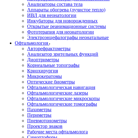
Анализаторы состава тела
Аппараты обогрева (лучистое тепло)
ИВЛ для неонатологии
Инкубаторы для новорожденных
Открытые реанимационные системы
Фототерапия для неонатологии
Электроэнцефалографы неонатальные
Офтальмология
Авторефрактометры
Анализатор зрительных функций
Диоптриметры
Корнеальные топографы
Криохирургия
Микрокератомы
Оптические биометры
Офтальмологическая навигация
Офтальмологические лазеры
Офтальмологические микроскопы
Офтальмологические томографы
Пахиметры
Периметры
Пневмотонометры
Проектор знаков
Рабочие места офтальмолога
Синоптофоры