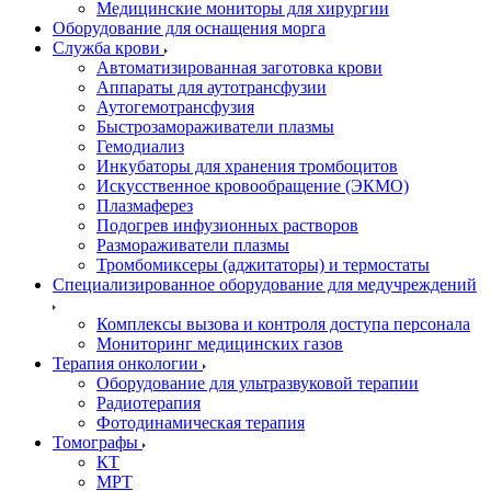
Медицинские мониторы для хирургии
Оборудование для оснащения морга
Служба крови
Автоматизированная заготовка крови
Аппараты для аутотрансфузии
Аутогемотрансфузия
Быстрозамораживатели плазмы
Гемодиализ
Инкубаторы для хранения тромбоцитов
Искусственное кровообращение (ЭКМО)
Плазмаферез
Подогрев инфузионных растворов
Размораживатели плазмы
Тромбомиксеры (аджитаторы) и термостаты
Специализированное оборудование для медучреждений
Комплексы вызова и контроля доступа персонала
Мониторинг медицинских газов
Терапия онкологии
Оборудование для ультразвуковой терапии
Радиотерапия
Фотодинамическая терапия
Томографы
КТ
МРТ