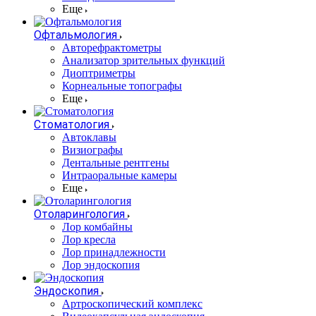
Еще
Офтальмология
Авторефрактометры
Анализатор зрительных функций
Диоптриметры
Корнеальные топографы
Еще
Стоматология
Автоклавы
Визиографы
Дентальные рентгены
Интраоральные камеры
Еще
Отоларингология
Лор комбайны
Лор кресла
Лор принадлежности
Лор эндоскопия
Эндоскопия
Артроскопический комплекс