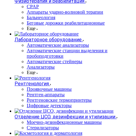
Физиотерапия и реабилитация
CPAP
Аппараты ударно-волновой терапии
Бальнеология
Беговые дорожки реабилитационные
Еще
Лабораторное оборудование
Автоматические анализаторы
Автоматические станции выделения и
пробоподготовки
Автоматические стейнеры
Анализаторы
Еще
Рентгенология
Проявочные машины
Рентген-аппараты
Рентгеновские термопринтеры
Цифровые детекторы
Отделение ЦСО, дезинфекции и утилизации
Моечно-дезинфекционные машины
Стерилизаторы