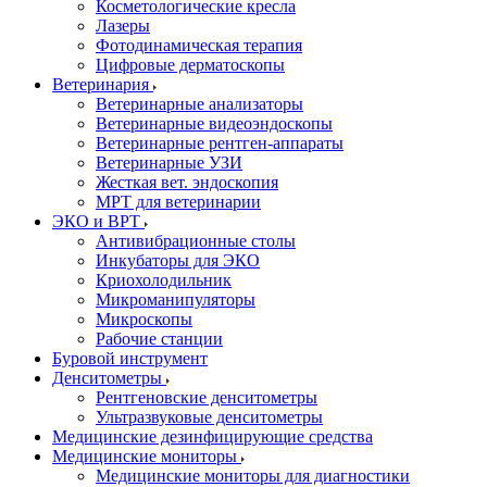
Косметологические кресла
Лазеры
Фотодинамическая терапия
Цифровые дерматоскопы
Ветеринария
Ветеринарные анализаторы
Ветеринарные видеоэндоскопы
Ветеринарные рентген-аппараты
Ветеринарные УЗИ
Жесткая вет. эндоскопия
МРТ для ветеринарии
ЭКО и ВРТ
Антивибрационные столы
Инкубаторы для ЭКО
Криохолодильник
Микроманипуляторы
Микроскопы
Рабочие станции
Буровой инструмент
Денситометры
Рентгеновские денситометры
Ультразвуковые денситометры
Медицинские дезинфицирующие средства
Медицинские мониторы
Медицинские мониторы для диагностики