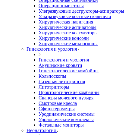
Операционные светильники
Операционные столы
Ультразвуковые деструкторы-аспираторы
Ультразвуковые костные скальпели
Хирургическая навигация
Хирургические аспираторы
Хирургические коагуляторы
Хирургические консоли
Хирургические микроскопы
Гинекология и урология
Гинекология и урология
Акушерские кровати
Гинекологические комбайны
Кольпоскопы
Лазерная литотрипсия
Литотрипторы
Проктологические комбайны
Сканеры мочевого пузыря
Смотровые кресла
Сфинктерометры
Уродинамические системы
Урологические комплексы
Фетальные мониторы
Неонатология