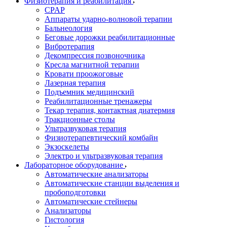
Физиотерапия и реабилитация
CPAP
Аппараты ударно-волновой терапии
Бальнеология
Беговые дорожки реабилитационные
Вибротерапия
Декомпрессия позвоночника
Кресла магнитной терапии
Кровати проожоговые
Лазерная терапия
Подъемник медицинский
Реабилитационные тренажеры
Текар терапия, контактная диатермия
Тракционные столы
Ультразвуковая терапия
Физиотерапевтический комбайн
Экзоскелеты
Электро и ультразвуковая терапия
Лабораторное оборудование
Автоматические анализаторы
Автоматические станции выделения и
пробоподготовки
Автоматические стейнеры
Анализаторы
Гистология