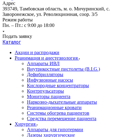
Адрес
393749, Тамбовская область, м. о. Мичуринский, с.
Заворонежское, ул. Революционная, соор. 3/5
Режим работы
Пн. – Пт.: с 9:00 до 18:00
Подать заявку
Каталог
Акции и распродажи
Реанимация и анестезиология
Аппараты ИВЛ
Внутрикостные пистолеты (B.I.G.)
Дефибрилляторы
Инфузионные насосы
Кислородные концентраторы
Контрпульсаторы
Мониторы пациента
Наркозно-дыхательные аппараты
Реанимационные кровати
Системы обогрева пациентов
Средства перемещение пациента
Хирургия
Аппараты для гипотермии
Лазеры хирургические