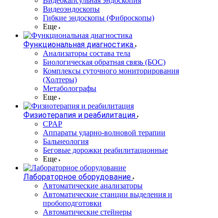
Видеокапсульная эндоскопия
Видеоэндоскопы
Гибкие эндоскопы (Фиброcкопы)
Еще
Функциональная диагностика
Анализаторы состава тела
Биологическая обратная связь (БОС)
Комплексы суточного мониторирования
(Холтеры)
Метаболографы
Еще
Физиотерапия и реабилитация
CPAP
Аппараты ударно-волновой терапии
Бальнеология
Беговые дорожки реабилитационные
Еще
Лабораторное оборудование
Автоматические анализаторы
Автоматические станции выделения и
пробоподготовки
Автоматические стейнеры