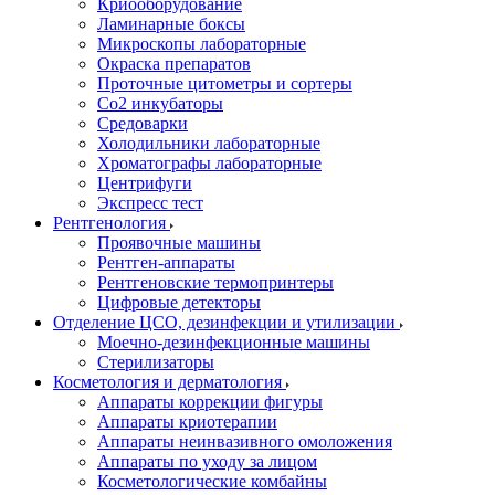
Криооборудование
Ламинарные боксы
Микроскопы лабораторные
Окраска препаратов
Проточные цитометры и сортеры
Со2 инкубаторы
Средоварки
Холодильники лабораторные
Хроматографы лабораторные
Центрифуги
Экспресс тест
Рентгенология
Проявочные машины
Рентген-аппараты
Рентгеновские термопринтеры
Цифровые детекторы
Отделение ЦСО, дезинфекции и утилизации
Моечно-дезинфекционные машины
Стерилизаторы
Косметология и дерматология
Аппараты коррекции фигуры
Аппараты криотерапии
Аппараты неинвазивного омоложения
Аппараты по уходу за лицом
Косметологические комбайны