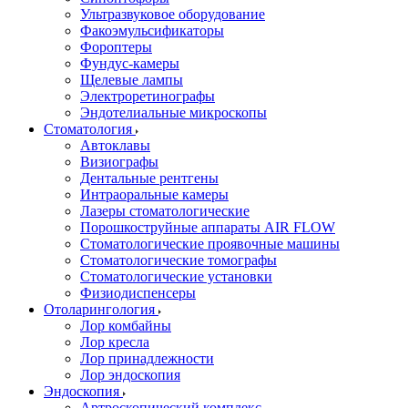
Ультразвуковое оборудование
Факоэмульсификаторы
Фороптеры
Фундус-камеры
Щелевые лампы
Электроретинографы
Эндотелиальные микроскопы
Стоматология
Автоклавы
Визиографы
Дентальные рентгены
Интраоральные камеры
Лазеры стоматологические
Порошкоструйные аппараты AIR FLOW
Стоматологические проявочные машины
Стоматологические томографы
Стоматологические установки
Физиодиспенсеры
Отоларингология
Лор комбайны
Лор кресла
Лор принадлежности
Лор эндоскопия
Эндоскопия
Артроскопический комплекс