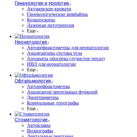
Гинекология и урология
Акушерские кровати
Гинекологические комбайны
Кольпоскопы
Лазерная литотрипсия
Еще
Неонатология
Авторефрактометры для неонатологии
Анализаторы состава тела
Аппараты обогрева (лучистое тепло)
ИВЛ для неонатологии
Еще
Офтальмология
Авторефрактометры
Анализатор зрительных функций
Диоптриметры
Корнеальные топографы
Еще
Стоматология
Автоклавы
Визиографы
Дентальные рентгены