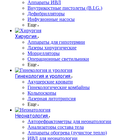
Аппараты ИВЛ
Внутрикостные пистолеты (B.I.G.)
Дефибрилляторы
Инфузионные насосы
Еще
Хирургия
Аппараты для гипотермии
Лазеры хирургические
Морцелляторы
Операционные светильники
Еще
Гинекология и урология
Акушерские кровати
Гинекологические комбайны
Кольпоскопы
Лазерная литотрипсия
Еще
Неонатология
Авторефрактометры для неонатологии
Анализаторы состава тела
Аппараты обогрева (лучистое тепло)
ИВЛ для неонатологии