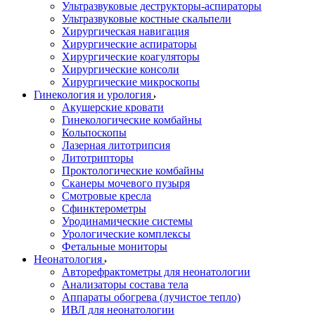
Ультразвуковые деструкторы-аспираторы
Ультразвуковые костные скальпели
Хирургическая навигация
Хирургические аспираторы
Хирургические коагуляторы
Хирургические консоли
Хирургические микроскопы
Гинекология и урология
Акушерские кровати
Гинекологические комбайны
Кольпоскопы
Лазерная литотрипсия
Литотрипторы
Проктологические комбайны
Сканеры мочевого пузыря
Смотровые кресла
Сфинктерометры
Уродинамические системы
Урологические комплексы
Фетальные мониторы
Неонатология
Авторефрактометры для неонатологии
Анализаторы состава тела
Аппараты обогрева (лучистое тепло)
ИВЛ для неонатологии