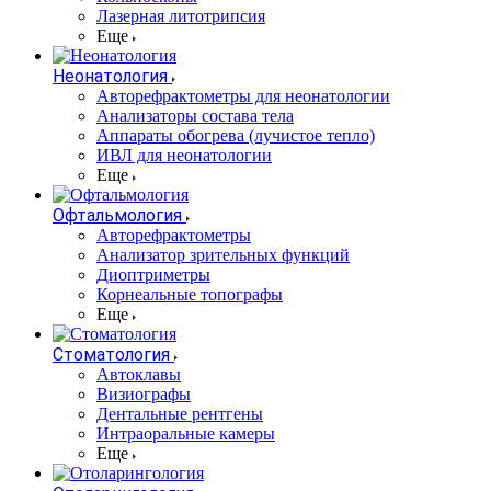
Лазерная литотрипсия
Еще
Неонатология
Авторефрактометры для неонатологии
Анализаторы состава тела
Аппараты обогрева (лучистое тепло)
ИВЛ для неонатологии
Еще
Офтальмология
Авторефрактометры
Анализатор зрительных функций
Диоптриметры
Корнеальные топографы
Еще
Стоматология
Автоклавы
Визиографы
Дентальные рентгены
Интраоральные камеры
Еще