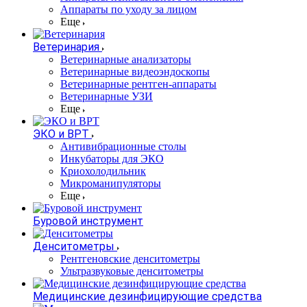
Аппараты по уходу за лицом
Еще
Ветеринария
Ветеринарные анализаторы
Ветеринарные видеоэндоскопы
Ветеринарные рентген-аппараты
Ветеринарные УЗИ
Еще
ЭКО и ВРТ
Антивибрационные столы
Инкубаторы для ЭКО
Криохолодильник
Микроманипуляторы
Еще
Буровой инструмент
Денситометры
Рентгеновские денситометры
Ультразвуковые денситометры
Медицинские дезинфицирующие средства