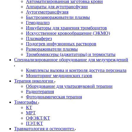
Автоматизированная заготовка крови
Аппараты для аутотрансфузии
Аутогемотрансфузия
Быстрозамораживатели плазмы
Гемодиализ
Инкубаторы для хранения тромбоцитов
Искусственное кровообращение (ЭКМО)
Плазмаферез
Подогрев инфузионных растворов
Размораживатели плазмы
Тромбомиксеры (аджитаторы) и термостаты
Специализированное оборудование для медучреждений
Комплексы вызова и контроля доступа персонала
Мониторинг медицинских газов
Терапия онкологии
Оборудование для ультразвуковой терапии
Радиотерапия
Фотодинамическая терапия
Томографы
КТ
МРТ
ОФЭКТ/КТ
ПЭТ/КТ
Травматология и остеосинтез