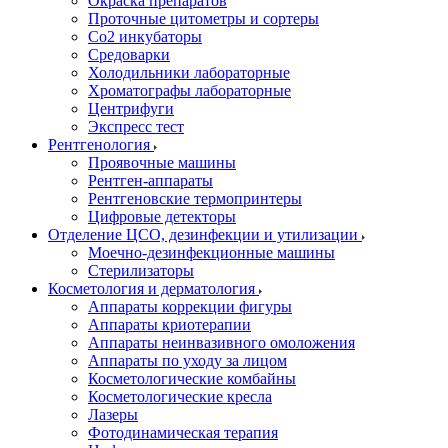
Окраска препаратов
Проточные цитометры и сортеры
Со2 инкубаторы
Средоварки
Холодильники лабораторные
Хроматографы лабораторные
Центрифуги
Экспресс тест
Рентгенология
Проявочные машины
Рентген-аппараты
Рентгеновские термопринтеры
Цифровые детекторы
Отделение ЦСО, дезинфекции и утилизации
Моечно-дезинфекционные машины
Стерилизаторы
Косметология и дерматология
Аппараты коррекции фигуры
Аппараты криотерапии
Аппараты неинвазивного омоложения
Аппараты по уходу за лицом
Косметологические комбайны
Косметологические кресла
Лазеры
Фотодинамическая терапия