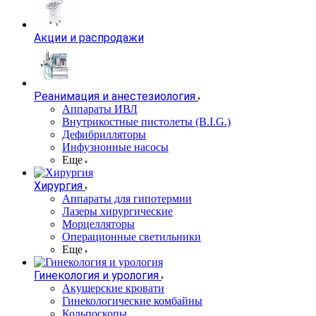
Акции и распродажи
Реанимация и анестезиология
Аппараты ИВЛ
Внутрикостные пистолеты (B.I.G.)
Дефибрилляторы
Инфузионные насосы
Еще
Хирургия
Аппараты для гипотермии
Лазеры хирургические
Морцелляторы
Операционные светильники
Еще
Гинекология и урология
Акушерские кровати
Гинекологические комбайны
Кольпоскопы