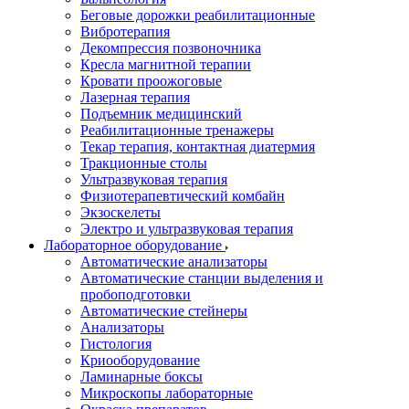
Беговые дорожки реабилитационные
Вибротерапия
Декомпрессия позвоночника
Кресла магнитной терапии
Кровати проожоговые
Лазерная терапия
Подъемник медицинский
Реабилитационные тренажеры
Текар терапия, контактная диатермия
Тракционные столы
Ультразвуковая терапия
Физиотерапевтический комбайн
Экзоскелеты
Электро и ультразвуковая терапия
Лабораторное оборудование
Автоматические анализаторы
Автоматические станции выделения и
пробоподготовки
Автоматические стейнеры
Анализаторы
Гистология
Криооборудование
Ламинарные боксы
Микроскопы лабораторные