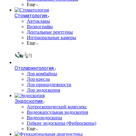
Еще
Стоматология
Автоклавы
Визиографы
Дентальные рентгены
Интраоральные камеры
Еще
Отоларингология
Лор комбайны
Лор кресла
Лор принадлежности
Лор эндоскопия
Эндоскопия
Артроскопический комплекс
Видеокапсульная эндоскопия
Видеоэндоскопы
Гибкие эндоскопы (Фиброcкопы)
Еще