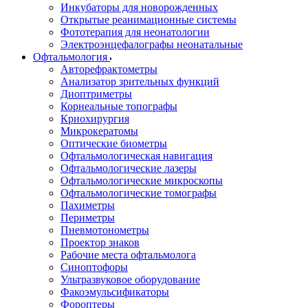
Инкубаторы для новорожденных
Открытые реанимационные системы
Фототерапия для неонатологии
Электроэнцефалографы неонатальные
Офтальмология
Авторефрактометры
Анализатор зрительных функций
Диоптриметры
Корнеальные топографы
Криохирургия
Микрокератомы
Оптические биометры
Офтальмологическая навигация
Офтальмологические лазеры
Офтальмологические микроскопы
Офтальмологические томографы
Пахиметры
Периметры
Пневмотонометры
Проектор знаков
Рабочие места офтальмолога
Синоптофоры
Ультразвуковое оборудование
Факоэмульсификаторы
Фороптеры