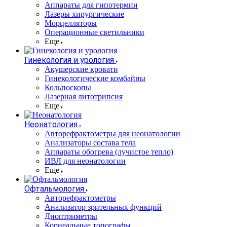
Аппараты для гипотермии
Лазеры хирургические
Морцелляторы
Операционные светильники
Еще
Гинекология и урология
Акушерские кровати
Гинекологические комбайны
Кольпоскопы
Лазерная литотрипсия
Еще
Неонатология
Авторефрактометры для неонатологии
Анализаторы состава тела
Аппараты обогрева (лучистое тепло)
ИВЛ для неонатологии
Еще
Офтальмология
Авторефрактометры
Анализатор зрительных функций
Диоптриметры
Корнеальные топографы