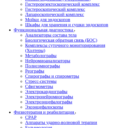
Гистерорезектоскопический комплекс
Гистероскопический комплекс
Лапароскопический комплекс
Мойки для эндоскопов
Шкафы для хранения и сушки эндоскопов
Функциональная диагностика
Анализаторы состава тела
Биологическая обратная связь (БОС)
Комплексы суточного мониторирования
(Холтеры)
Метаболографы
Нейромиоанализаторы
Полисомнографы
Реографы
Спирографы и спирометры
Стресс-системы
Сфигмометры
Электрокардиографы
Электронейромиографы
Электроэнцефалографы
Эхоэнцефалоскопы
Физиотерапия и реабилитация
CPAP
Аппараты ударно-волновой терапии
Бальнеология