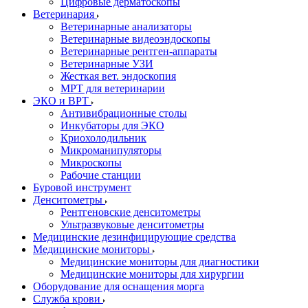
Цифровые дерматоскопы
Ветеринария
Ветеринарные анализаторы
Ветеринарные видеоэндоскопы
Ветеринарные рентген-аппараты
Ветеринарные УЗИ
Жесткая вет. эндоскопия
МРТ для ветеринарии
ЭКО и ВРТ
Антивибрационные столы
Инкубаторы для ЭКО
Криохолодильник
Микроманипуляторы
Микроскопы
Рабочие станции
Буровой инструмент
Денситометры
Рентгеновские денситометры
Ультразвуковые денситометры
Медицинские дезинфицирующие средства
Медицинские мониторы
Медицинские мониторы для диагностики
Медицинские мониторы для хирургии
Оборудование для оснащения морга
Служба крови