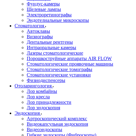
Фундус-камеры
Щелевые лампы
Электроретинографы
Эндотелиальные микроскопы
Стоматология
Автоклавы
Визиографы
Дентальные рентгены
Интраоральные камеры
Лазеры стоматологические
Порошкоструйные аппараты AIR FLOW
Стоматологические проявочные машины
Стоматологические томографы
Стоматологические установки
Физиодиспенсеры
Отоларингология
Лор комбайны
Лор кресла
Лор принадлежности
Лор эндоскопия
Эндоскопия
Артроскопический комплекс
Видеокапсульная эндоскопия
Видеоэндоскопы
Гибкие эндоскопы (Фиброcкопы)