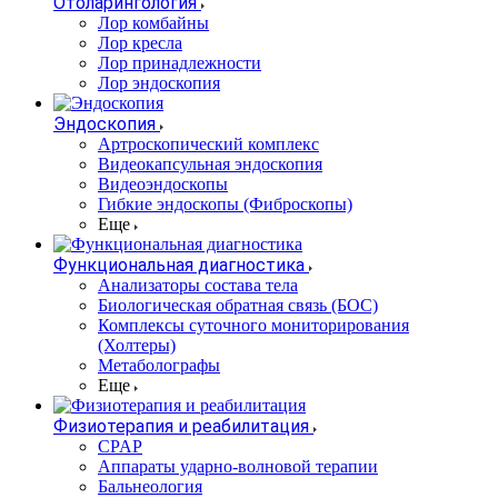
Отоларингология
Лор комбайны
Лор кресла
Лор принадлежности
Лор эндоскопия
Эндоскопия
Артроскопический комплекс
Видеокапсульная эндоскопия
Видеоэндоскопы
Гибкие эндоскопы (Фиброcкопы)
Еще
Функциональная диагностика
Анализаторы состава тела
Биологическая обратная связь (БОС)
Комплексы суточного мониторирования
(Холтеры)
Метаболографы
Еще
Физиотерапия и реабилитация
CPAP
Аппараты ударно-волновой терапии
Бальнеология