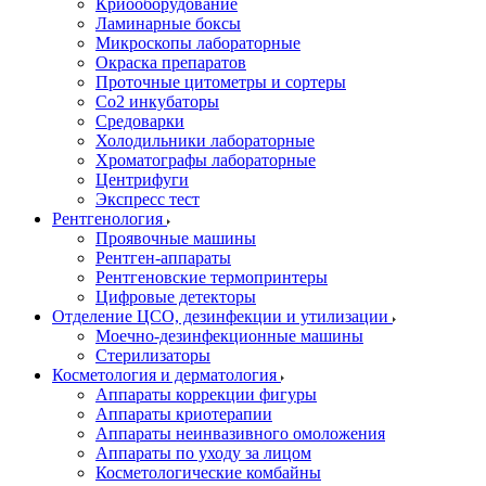
Криооборудование
Ламинарные боксы
Микроскопы лабораторные
Окраска препаратов
Проточные цитометры и сортеры
Со2 инкубаторы
Средоварки
Холодильники лабораторные
Хроматографы лабораторные
Центрифуги
Экспресс тест
Рентгенология
Проявочные машины
Рентген-аппараты
Рентгеновские термопринтеры
Цифровые детекторы
Отделение ЦСО, дезинфекции и утилизации
Моечно-дезинфекционные машины
Стерилизаторы
Косметология и дерматология
Аппараты коррекции фигуры
Аппараты криотерапии
Аппараты неинвазивного омоложения
Аппараты по уходу за лицом
Косметологические комбайны