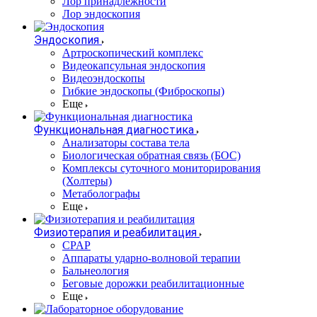
Лор принадлежности
Лор эндоскопия
Эндоскопия
Артроскопический комплекс
Видеокапсульная эндоскопия
Видеоэндоскопы
Гибкие эндоскопы (Фиброcкопы)
Еще
Функциональная диагностика
Анализаторы состава тела
Биологическая обратная связь (БОС)
Комплексы суточного мониторирования
(Холтеры)
Метаболографы
Еще
Физиотерапия и реабилитация
CPAP
Аппараты ударно-волновой терапии
Бальнеология
Беговые дорожки реабилитационные
Еще