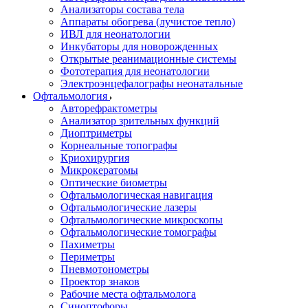
Анализаторы состава тела
Аппараты обогрева (лучистое тепло)
ИВЛ для неонатологии
Инкубаторы для новорожденных
Открытые реанимационные системы
Фототерапия для неонатологии
Электроэнцефалографы неонатальные
Офтальмология
Авторефрактометры
Анализатор зрительных функций
Диоптриметры
Корнеальные топографы
Криохирургия
Микрокератомы
Оптические биометры
Офтальмологическая навигация
Офтальмологические лазеры
Офтальмологические микроскопы
Офтальмологические томографы
Пахиметры
Периметры
Пневмотонометры
Проектор знаков
Рабочие места офтальмолога
Синоптофоры