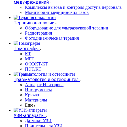
медучреждений
Комплексы вызова и контроля доступа персонала
Мониторинг медицинских газов
Терапия онкологии
Оборудование для ультразвуковой терапии
Радиотерапия
Фотодинамическая терапия
Томографы
КТ
МРТ
ОФЭКТ/КТ
ПЭТ/КТ
Травматология и остеосинтез
Аппарат Илизарова
Инструменты
Крючки
Материалы
Еще
УЗИ-аппараты
Датчики УЗИ
Принтеры для УЗИ