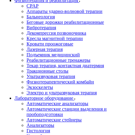
Физиотерапия и реабилитация
CPAP
Аппараты ударно-волновой терапии
Бальнеология
Беговые дорожки реабилитационные
Вибротерапия
Декомпрессия позвоночника
Кресла магнитной терапии
Кровати проожоговые
Лазерная терапия
Подъемник медицинский
Реабилитационные тренажеры
Текар терапия, контактная диатермия
Тракционные столы
Ультразвуковая терапия
Физиотерапевтический комбайн
Экзоскелеты
Электро и ультразвуковая терапия
Лабораторное оборудование
Автоматические анализаторы
Автоматические станции выделения и
пробоподготовки
Автоматические стейнеры
Анализаторы
Гистология