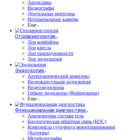
Автоклавы
Визиографы
Дентальные рентгены
Интраоральные камеры
Еще
Отоларингология
Лор комбайны
Лор кресла
Лор принадлежности
Лор эндоскопия
Эндоскопия
Артроскопический комплекс
Видеокапсульная эндоскопия
Видеоэндоскопы
Гибкие эндоскопы (Фиброcкопы)
Еще
Функциональная диагностика
Анализаторы состава тела
Биологическая обратная связь (БОС)
Комплексы суточного мониторирования
(Холтеры)
Метаболографы