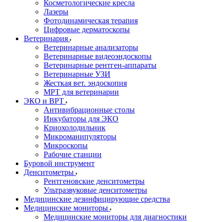
Косметологические кресла
Лазеры
Фотодинамическая терапия
Цифровые дерматоскопы
Ветеринария
Ветеринарные анализаторы
Ветеринарные видеоэндоскопы
Ветеринарные рентген-аппараты
Ветеринарные УЗИ
Жесткая вет. эндоскопия
МРТ для ветеринарии
ЭКО и ВРТ
Антивибрационные столы
Инкубаторы для ЭКО
Криохолодильник
Микроманипуляторы
Микроскопы
Рабочие станции
Буровой инструмент
Денситометры
Рентгеновские денситометры
Ультразвуковые денситометры
Медицинские дезинфицирующие средства
Медицинские мониторы
Медицинские мониторы для диагностики