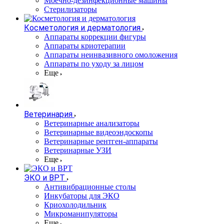
Моечно-дезинфекционные машины
Стерилизаторы
Косметология и дерматология
Аппараты коррекции фигуры
Аппараты криотерапии
Аппараты неинвазивного омоложения
Аппараты по уходу за лицом
Еще
Ветеринария
Ветеринарные анализаторы
Ветеринарные видеоэндоскопы
Ветеринарные рентген-аппараты
Ветеринарные УЗИ
Еще
ЭКО и ВРТ
Антивибрационные столы
Инкубаторы для ЭКО
Криохолодильник
Микроманипуляторы
Еще