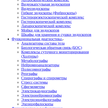
Видеокапсульная эндоскопия
Видеоэндоскопы
Гибкие эндоскопы (Фиброcкопы)
Гистерорезектоскопический комплекс
Гистероскопический комплекс
Лапароскопический комплекс
Мойки для эндоскопов
Шкафы для хранения и сушки эндоскопов
Функциональная диагностика
Анализаторы состава тела
Биологическая обратная связь (БОС)
Комплексы суточного мониторирования
(Холтеры)
Метаболографы
Нейромиоанализаторы
Полисомнографы
Реографы
Спирографы и спирометры
Стресс-системы
Сфигмометры
Электрокардиографы
Электронейромиографы
Электроэнцефалографы
Эхоэнцефалоскопы