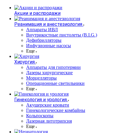
Акции и распродажи
Реанимация и анестезиология
Аппараты ИВЛ
Внутрикостные пистолеты (B.I.G.)
Дефибрилляторы
Инфузионные насосы
Еще
Хирургия
Аппараты для гипотермии
Лазеры хирургические
Морцелляторы
Операционные светильники
Еще
Гинекология и урология
Акушерские кровати
Гинекологические комбайны
Кольпоскопы
Лазерная литотрипсия
Еще