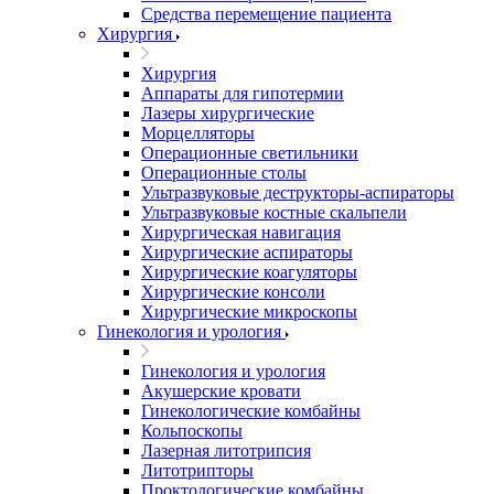
Средства перемещение пациента
Хирургия
Хирургия
Аппараты для гипотермии
Лазеры хирургические
Морцелляторы
Операционные светильники
Операционные столы
Ультразвуковые деструкторы-аспираторы
Ультразвуковые костные скальпели
Хирургическая навигация
Хирургические аспираторы
Хирургические коагуляторы
Хирургические консоли
Хирургические микроскопы
Гинекология и урология
Гинекология и урология
Акушерские кровати
Гинекологические комбайны
Кольпоскопы
Лазерная литотрипсия
Литотрипторы
Проктологические комбайны