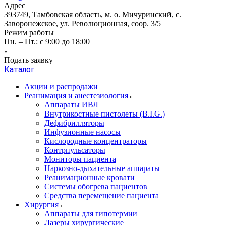
Адрес
393749, Тамбовская область, м. о. Мичуринский, с.
Заворонежское, ул. Революционная, соор. 3/5
Режим работы
Пн. – Пт.: с 9:00 до 18:00
Подать заявку
Каталог
Акции и распродажи
Реанимация и анестезиология
Аппараты ИВЛ
Внутрикостные пистолеты (B.I.G.)
Дефибрилляторы
Инфузионные насосы
Кислородные концентраторы
Контрпульсаторы
Мониторы пациента
Наркозно-дыхательные аппараты
Реанимационные кровати
Системы обогрева пациентов
Средства перемещение пациента
Хирургия
Аппараты для гипотермии
Лазеры хирургические