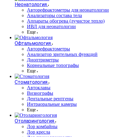
Неонатология
Авторефрактометры для неонатологии
Анализаторы состава тела
Аппараты обогрева (лучистое тепло)
ИВЛ для неонатологии
Еще
Офтальмология
Авторефрактометры
Анализатор зрительных функций
Диоптриметры
Корнеальные топографы
Еще
Стоматология
Автоклавы
Визиографы
Дентальные рентгены
Интраоральные камеры
Еще
Отоларингология
Лор комбайны
Лор кресла