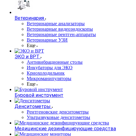
Ветеринария
Ветеринарные анализаторы
Ветеринарные видеоэндоскопы
Ветеринарные рентген-аппараты
Ветеринарные УЗИ
Еще
ЭКО и ВРТ
Антивибрационные столы
Инкубаторы для ЭКО
Криохолодильник
Микроманипуляторы
Еще
Буровой инструмент
Денситометры
Рентгеновские денситометры
Ультразвуковые денситометры
Медицинские дезинфицирующие средства