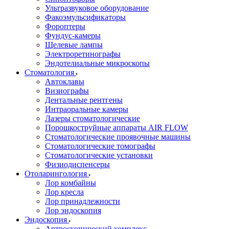
Ультразвуковое оборудование
Факоэмульсификаторы
Фороптеры
Фундус-камеры
Щелевые лампы
Электроретинографы
Эндотелиальные микроскопы
Стоматология
Автоклавы
Визиографы
Дентальные рентгены
Интраоральные камеры
Лазеры стоматологические
Порошкоструйные аппараты AIR FLOW
Стоматологические проявочные машины
Стоматологические томографы
Стоматологические установки
Физиодиспенсеры
Отоларингология
Лор комбайны
Лор кресла
Лор принадлежности
Лор эндоскопия
Эндоскопия
Артроскопический комплекс