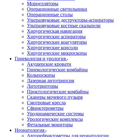
Морцелляторы
Операционные светильники
Операционные столы
Ультразвуковые деструкторы-аспираторы
Ультразвуковые костные скальпели
Хирургическая навигация
Хирургические аспираторы
Хирургические коагуляторы
Хирургические консоли
Хирургические микроскопы
Гинекология и урология
Акушерские кровати
Гинекологические комбайны
Кольпоскопы
Лазерная литотрипсия
Литотрипторы
Проктологические комбайны
Сканеры мочевого пузыря
Смотровые кресла
Сфинктерометры
Уродинамические системы
Урологические комплексы
Фетальные мониторы
Неонатология
Авторефрактометры для неонатологии