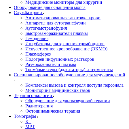
Медицинские мониторы для хирургии
Оборудование для оснащения морга
Служба крови
Автоматизированная заготовка крови
Аппараты для аутотрансфузии
Аутогемотрансфузия
Быстрозамораживатели плазмы
Гемодиализ
Инкубаторы для хранения тромбоцитов
Искусственное кровообращение (ЭКМО)
Плазмаферез
Подогрев инфузионных растворов
Размораживатели плазмы
Тромбомиксеры (аджитаторы) и термостаты
Специализированное оборудование для медучреждений
Комплексы вызова и контроля доступа персонала
Мониторинг медицинских газов
Терапия онкологии
Оборудование для ультразвуковой терапии
Радиотерапия
Фотодинамическая терапия
Томографы
КТ
МРТ