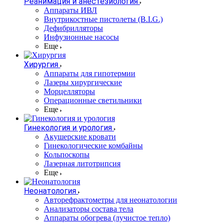
Реанимация и анестезиология
Аппараты ИВЛ
Внутрикостные пистолеты (B.I.G.)
Дефибрилляторы
Инфузионные насосы
Еще
Хирургия
Аппараты для гипотермии
Лазеры хирургические
Морцелляторы
Операционные светильники
Еще
Гинекология и урология
Акушерские кровати
Гинекологические комбайны
Кольпоскопы
Лазерная литотрипсия
Еще
Неонатология
Авторефрактометры для неонатологии
Анализаторы состава тела
Аппараты обогрева (лучистое тепло)