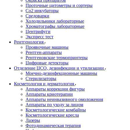
Окраска препаратов
Проточные цитометры и сортеры
Со2 инкубаторы
Средоварки
Холодильники лабораторные
Хроматографы лабораторные
Центрифуги
Экспресс тест
Рентгенология
Проявочные машины
Рентген-аппараты
Рентгеновские термопринтеры
Цифровые детекторы
Отделение ЦСО, дезинфекции и утилизации
Моечно-дезинфекционные машины
Стерилизаторы
Косметология и дерматология
Аппараты коррекции фигуры
Аппараты криотерапии
Аппараты неинвазивного омоложения
Аппараты по уходу за лицом
Косметологические комбайны
Косметологические кресла
Лазеры
Фотодинамическая терапия