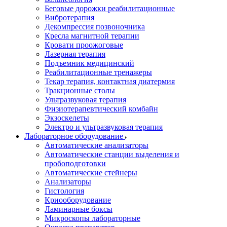
Беговые дорожки реабилитационные
Вибротерапия
Декомпрессия позвоночника
Кресла магнитной терапии
Кровати проожоговые
Лазерная терапия
Подъемник медицинский
Реабилитационные тренажеры
Текар терапия, контактная диатермия
Тракционные столы
Ультразвуковая терапия
Физиотерапевтический комбайн
Экзоскелеты
Электро и ультразвуковая терапия
Лабораторное оборудование
Автоматические анализаторы
Автоматические станции выделения и
пробоподготовки
Автоматические стейнеры
Анализаторы
Гистология
Криооборудование
Ламинарные боксы
Микроскопы лабораторные