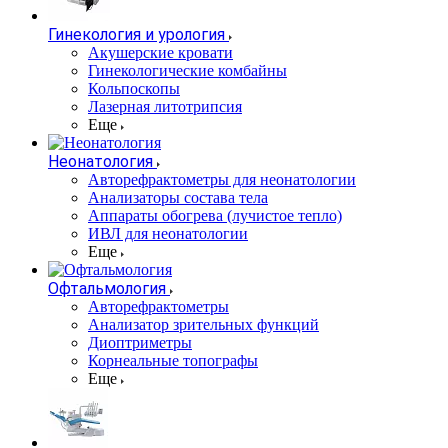
Гинекология и урология
Акушерские кровати
Гинекологические комбайны
Кольпоскопы
Лазерная литотрипсия
Еще
Неонатология
Авторефрактометры для неонатологии
Анализаторы состава тела
Аппараты обогрева (лучистое тепло)
ИВЛ для неонатологии
Еще
Офтальмология
Авторефрактометры
Анализатор зрительных функций
Диоптриметры
Корнеальные топографы
Еще