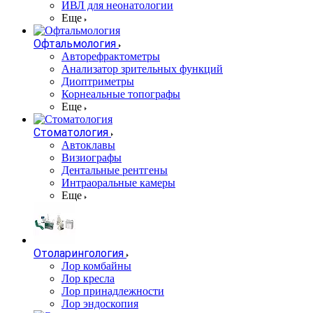
ИВЛ для неонатологии
Еще
Офтальмология
Авторефрактометры
Анализатор зрительных функций
Диоптриметры
Корнеальные топографы
Еще
Стоматология
Автоклавы
Визиографы
Дентальные рентгены
Интраоральные камеры
Еще
Отоларингология
Лор комбайны
Лор кресла
Лор принадлежности
Лор эндоскопия