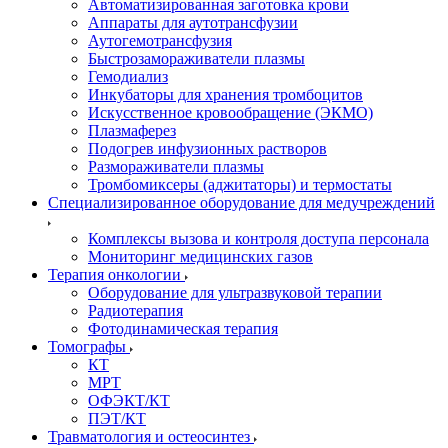
Автоматизированная заготовка крови
Аппараты для аутотрансфузии
Аутогемотрансфузия
Быстрозамораживатели плазмы
Гемодиализ
Инкубаторы для хранения тромбоцитов
Искусственное кровообращение (ЭКМО)
Плазмаферез
Подогрев инфузионных растворов
Размораживатели плазмы
Тромбомиксеры (аджитаторы) и термостаты
Специализированное оборудование для медучреждений
Комплексы вызова и контроля доступа персонала
Мониторинг медицинских газов
Терапия онкологии
Оборудование для ультразвуковой терапии
Радиотерапия
Фотодинамическая терапия
Томографы
КТ
МРТ
ОФЭКТ/КТ
ПЭТ/КТ
Травматология и остеосинтез