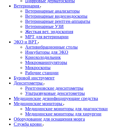
Цифровые дерматоскопы
Ветеринария
Ветеринарные анализаторы
Ветеринарные видеоэндоскопы
Ветеринарные рентген-аппараты
Ветеринарные УЗИ
Жесткая вет. эндоскопия
МРТ для ветеринарии
ЭКО и ВРТ
Антивибрационные столы
Инкубаторы для ЭКО
Криохолодильник
Микроманипуляторы
Микроскопы
Рабочие станции
Буровой инструмент
Денситометры
Рентгеновские денситометры
Ультразвуковые денситометры
Медицинские дезинфицирующие средства
Медицинские мониторы
Медицинские мониторы для диагностики
Медицинские мониторы для хирургии
Оборудование для оснащения морга
Служба крови