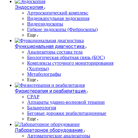
Эндоскопия
Артроскопический комплекс
Видеокапсульная эндоскопия
Видеоэндоскопы
Гибкие эндоскопы (Фиброcкопы)
Еще
Функциональная диагностика
Анализаторы состава тела
Биологическая обратная связь (БОС)
Комплексы суточного мониторирования
(Холтеры)
Метаболографы
Еще
Физиотерапия и реабилитация
CPAP
Аппараты ударно-волновой терапии
Бальнеология
Беговые дорожки реабилитационные
Еще
Лабораторное оборудование
Автоматические анализаторы