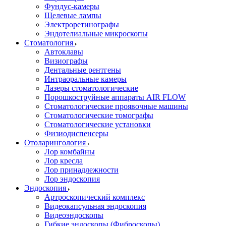
Фундус-камеры
Щелевые лампы
Электроретинографы
Эндотелиальные микроскопы
Стоматология
Автоклавы
Визиографы
Дентальные рентгены
Интраоральные камеры
Лазеры стоматологические
Порошкоструйные аппараты AIR FLOW
Стоматологические проявочные машины
Стоматологические томографы
Стоматологические установки
Физиодиспенсеры
Отоларингология
Лор комбайны
Лор кресла
Лор принадлежности
Лор эндоскопия
Эндоскопия
Артроскопический комплекс
Видеокапсульная эндоскопия
Видеоэндоскопы
Гибкие эндоскопы (Фиброcкопы)