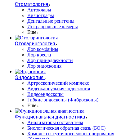
Стоматология
Автоклавы
Визиографы
Дентальные рентгены
Интраоральные камеры
Еще
Отоларингология
Лор комбайны
Лор кресла
Лор принадлежности
Лор эндоскопия
Эндоскопия
Артроскопический комплекс
Видеокапсульная эндоскопия
Видеоэндоскопы
Гибкие эндоскопы (Фиброcкопы)
Еще
Функциональная диагностика
Анализаторы состава тела
Биологическая обратная связь (БОС)
Комплексы суточного мониторирования