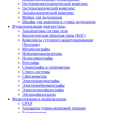
Гистерорезектоскопический комплекс
Гистероскопический комплекс
Лапароскопический комплекс
Мойки для эндоскопов
Шкафы для хранения и сушки эндоскопов
Функциональная диагностика
Анализаторы состава тела
Биологическая обратная связь (БОС)
Комплексы суточного мониторирования
(Холтеры)
Метаболографы
Нейромиоанализаторы
Полисомнографы
Реографы
Спирографы и спирометры
Стресс-системы
Сфигмометры
Электрокардиографы
Электронейромиографы
Электроэнцефалографы
Эхоэнцефалоскопы
Физиотерапия и реабилитация
CPAP
Аппараты ударно-волновой терапии
Бальнеология