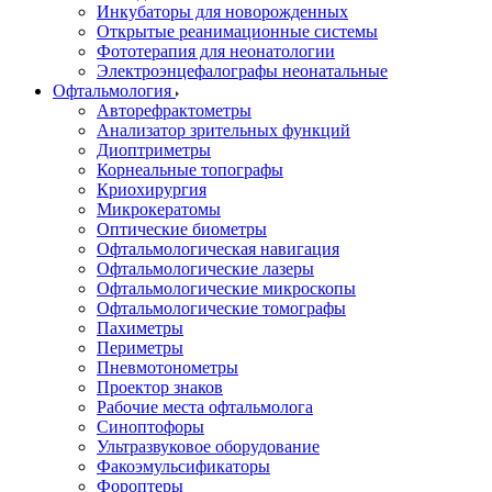
Инкубаторы для новорожденных
Открытые реанимационные системы
Фототерапия для неонатологии
Электроэнцефалографы неонатальные
Офтальмология
Авторефрактометры
Анализатор зрительных функций
Диоптриметры
Корнеальные топографы
Криохирургия
Микрокератомы
Оптические биометры
Офтальмологическая навигация
Офтальмологические лазеры
Офтальмологические микроскопы
Офтальмологические томографы
Пахиметры
Периметры
Пневмотонометры
Проектор знаков
Рабочие места офтальмолога
Синоптофоры
Ультразвуковое оборудование
Факоэмульсификаторы
Фороптеры