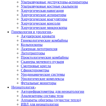
Ультразвуковые деструкторы-аспираторы
Ультразвуковые костные скальпели
Хирургическая навигация
Хирургические аспираторы
Хирургические коагуляторы
Хирургические консоли
Хирургические микроскопы
Гинекология и урология
Акушерские кровати
Гинекологические комбайны
Кольпоскопы
Лазерная литотрипсия
Литотрипторы
Проктологические комбайны
Сканеры мочевого пузыря
Смотровые кресла
Сфинктерометры
Уродинамические системы
Урологические комплексы
Фетальные мониторы
Неонатология
Авторефрактометры для неонатологии
Анализаторы состава тела
Аппараты обогрева (лучистое тепло)
ИВЛ для неонатологии