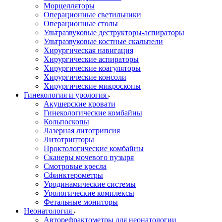
Морцелляторы
Операционные светильники
Операционные столы
Ультразвуковые деструкторы-аспираторы
Ультразвуковые костные скальпели
Хирургическая навигация
Хирургические аспираторы
Хирургические коагуляторы
Хирургические консоли
Хирургические микроскопы
Гинекология и урология
Акушерские кровати
Гинекологические комбайны
Кольпоскопы
Лазерная литотрипсия
Литотрипторы
Проктологические комбайны
Сканеры мочевого пузыря
Смотровые кресла
Сфинктерометры
Уродинамические системы
Урологические комплексы
Фетальные мониторы
Неонатология
Авторефрактометры для неонатологии