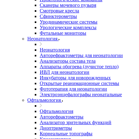
Сканеры мочевого пузыря
Смотровые кресла
Сфинктерометры
Уродинамические системы
Урологические комплексы
Фетальные мониторы
Неонатология
Неонатология
Авторефрактометры для неонатологии
Анализаторы состава тела
Аппараты обогрева (лучистое тепло)
ИВЛ для неонатологии
Инкубаторы для новорожденных
Открытые реанимационные системы
Фототерапия для неонатологии
Электроэнцефалографы неонатальные
Офтальмология
Офтальмология
Авторефрактометры
Анализатор зрительных функций
Диоптриметры
Корнеальные топографы