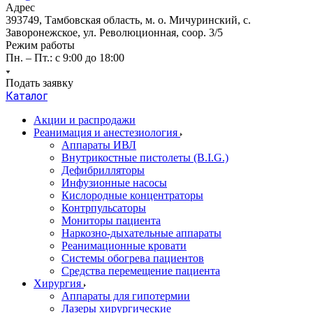
Адрес
393749, Тамбовская область, м. о. Мичуринский, с.
Заворонежское, ул. Революционная, соор. 3/5
Режим работы
Пн. – Пт.: с 9:00 до 18:00
Подать заявку
Каталог
Акции и распродажи
Реанимация и анестезиология
Аппараты ИВЛ
Внутрикостные пистолеты (B.I.G.)
Дефибрилляторы
Инфузионные насосы
Кислородные концентраторы
Контрпульсаторы
Мониторы пациента
Наркозно-дыхательные аппараты
Реанимационные кровати
Системы обогрева пациентов
Средства перемещение пациента
Хирургия
Аппараты для гипотермии
Лазеры хирургические