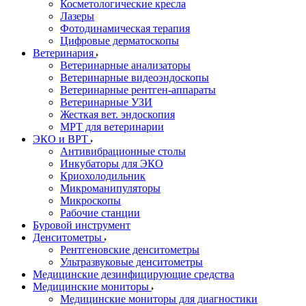
Косметологические кресла
Лазеры
Фотодинамическая терапия
Цифровые дерматоскопы
Ветеринария
Ветеринарные анализаторы
Ветеринарные видеоэндоскопы
Ветеринарные рентген-аппараты
Ветеринарные УЗИ
Жесткая вет. эндоскопия
МРТ для ветеринарии
ЭКО и ВРТ
Антивибрационные столы
Инкубаторы для ЭКО
Криохолодильник
Микроманипуляторы
Микроскопы
Рабочие станции
Буровой инструмент
Денситометры
Рентгеновские денситометры
Ультразвуковые денситометры
Медицинские дезинфицирующие средства
Медицинские мониторы
Медицинские мониторы для диагностики