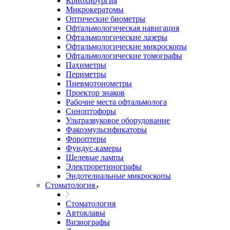
Криохирургия
Микрокератомы
Оптические биометры
Офтальмологическая навигация
Офтальмологические лазеры
Офтальмологические микроскопы
Офтальмологические томографы
Пахиметры
Периметры
Пневмотонометры
Проектор знаков
Рабочие места офтальмолога
Синоптофоры
Ультразвуковое оборудование
Факоэмульсификаторы
Фороптеры
Фундус-камеры
Щелевые лампы
Электроретинографы
Эндотелиальные микроскопы
Стоматология
Стоматология
Автоклавы
Визиографы