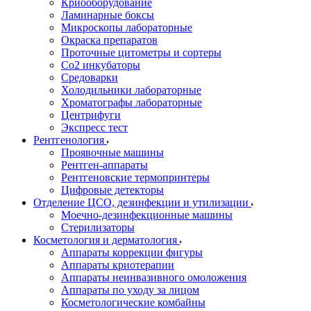
Криооборудование
Ламинарные боксы
Микроскопы лабораторные
Окраска препаратов
Проточные цитометры и сортеры
Со2 инкубаторы
Средоварки
Холодильники лабораторные
Хроматографы лабораторные
Центрифуги
Экспресс тест
Рентгенология
Проявочные машины
Рентген-аппараты
Рентгеновские термопринтеры
Цифровые детекторы
Отделение ЦСО, дезинфекции и утилизации
Моечно-дезинфекционные машины
Стерилизаторы
Косметология и дерматология
Аппараты коррекции фигуры
Аппараты криотерапии
Аппараты неинвазивного омоложения
Аппараты по уходу за лицом
Косметологические комбайны