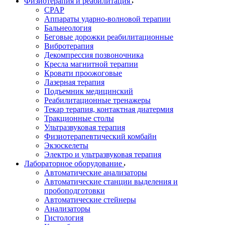
Физиотерапия и реабилитация
CPAP
Аппараты ударно-волновой терапии
Бальнеология
Беговые дорожки реабилитационные
Вибротерапия
Декомпрессия позвоночника
Кресла магнитной терапии
Кровати проожоговые
Лазерная терапия
Подъемник медицинский
Реабилитационные тренажеры
Текар терапия, контактная диатермия
Тракционные столы
Ультразвуковая терапия
Физиотерапевтический комбайн
Экзоскелеты
Электро и ультразвуковая терапия
Лабораторное оборудование
Автоматические анализаторы
Автоматические станции выделения и
пробоподготовки
Автоматические стейнеры
Анализаторы
Гистология