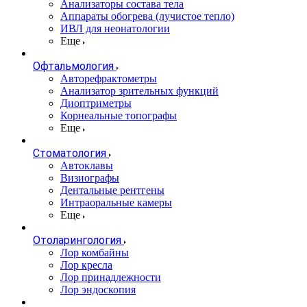
Анализаторы состава тела
Аппараты обогрева (лучистое тепло)
ИВЛ для неонатологии
Еще
Офтальмология
Авторефрактометры
Анализатор зрительных функций
Диоптриметры
Корнеальные топографы
Еще
Стоматология
Автоклавы
Визиографы
Дентальные рентгены
Интраоральные камеры
Еще
Отоларингология
Лор комбайны
Лор кресла
Лор принадлежности
Лор эндоскопия