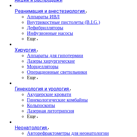
Реанимация и анестезиология
Аппараты ИВЛ
Внутрикостные пистолеты (B.I.G.)
Дефибрилляторы
Инфузионные насосы
Еще
Хирургия
Аппараты для гипотермии
Лазеры хирургические
Морцелляторы
Операционные светильники
Еще
Гинекология и урология
Акушерские кровати
Гинекологические комбайны
Кольпоскопы
Лазерная литотрипсия
Еще
Неонатология
Авторефрактометры для неонатологии