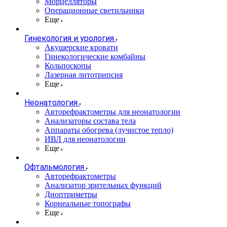
Морцелляторы
Операционные светильники
Еще
Гинекология и урология
Акушерские кровати
Гинекологические комбайны
Кольпоскопы
Лазерная литотрипсия
Еще
Неонатология
Авторефрактометры для неонатологии
Анализаторы состава тела
Аппараты обогрева (лучистое тепло)
ИВЛ для неонатологии
Еще
Офтальмология
Авторефрактометры
Анализатор зрительных функций
Диоптриметры
Корнеальные топографы
Еще