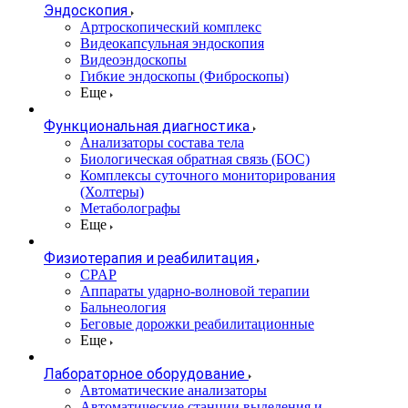
Эндоскопия
Артроскопический комплекс
Видеокапсульная эндоскопия
Видеоэндоскопы
Гибкие эндоскопы (Фиброcкопы)
Еще
Функциональная диагностика
Анализаторы состава тела
Биологическая обратная связь (БОС)
Комплексы суточного мониторирования
(Холтеры)
Метаболографы
Еще
Физиотерапия и реабилитация
CPAP
Аппараты ударно-волновой терапии
Бальнеология
Беговые дорожки реабилитационные
Еще
Лабораторное оборудование
Автоматические анализаторы
Автоматические станции выделения и