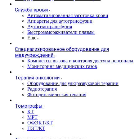
Служба крови
Автоматизированная заготовка крови
Аппараты для аутотрансфузии
Аутогемотрансфузия
Быстрозамораживатели плазмы
Еще
Специализированное оборудование для
медучреждений
Комплексы вызова и контроля доступа персонала
Мониторинг медицинских газов
Терапия онкологии
Оборудование для ультразвуковой терапии
Радиотерапия
Фотодинамическая терапия
Томографы
КТ
МРТ
ОФЭКТ/КТ
ПЭТ/КТ