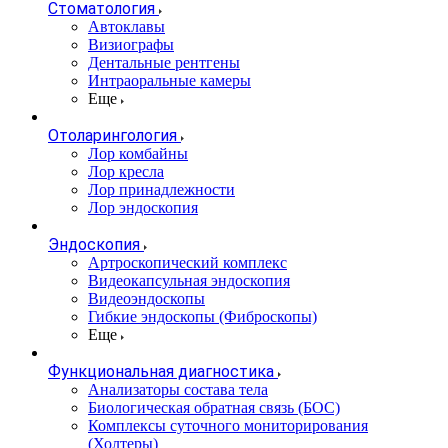
Стоматология
Автоклавы
Визиографы
Дентальные рентгены
Интраоральные камеры
Еще
Отоларингология
Лор комбайны
Лор кресла
Лор принадлежности
Лор эндоскопия
Эндоскопия
Артроскопический комплекс
Видеокапсульная эндоскопия
Видеоэндоскопы
Гибкие эндоскопы (Фиброcкопы)
Еще
Функциональная диагностика
Анализаторы состава тела
Биологическая обратная связь (БОС)
Комплексы суточного мониторирования
(Холтеры)