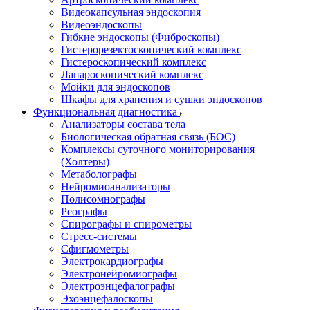
Видеокапсульная эндоскопия
Видеоэндоскопы
Гибкие эндоскопы (Фиброcкопы)
Гистерорезектоскопический комплекс
Гистероскопический комплекс
Лапароскопический комплекс
Мойки для эндоскопов
Шкафы для хранения и сушки эндоскопов
Функциональная диагностика
Анализаторы состава тела
Биологическая обратная связь (БОС)
Комплексы суточного мониторирования
(Холтеры)
Метаболографы
Нейромиоанализаторы
Полисомнографы
Реографы
Спирографы и спирометры
Стресс-системы
Сфигмометры
Электрокардиографы
Электронейромиографы
Электроэнцефалографы
Эхоэнцефалоскопы