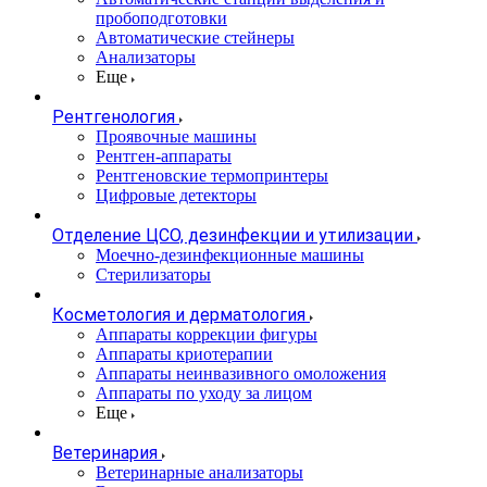
пробоподготовки
Автоматические стейнеры
Анализаторы
Еще
Рентгенология
Проявочные машины
Рентген-аппараты
Рентгеновские термопринтеры
Цифровые детекторы
Отделение ЦСО, дезинфекции и утилизации
Моечно-дезинфекционные машины
Стерилизаторы
Косметология и дерматология
Аппараты коррекции фигуры
Аппараты криотерапии
Аппараты неинвазивного омоложения
Аппараты по уходу за лицом
Еще
Ветеринария
Ветеринарные анализаторы