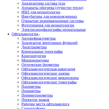
Анализаторы состава тела
Аппараты обогрева (лучистое тепло)
ИВЛ для неонатологии
Инкубаторы для новорожденных
Открытые реанимационные системы
Фототерапия для неонатологии
Электроэнцефалографы неонатальные
Офтальмология
Авторефрактометры
Анализатор зрительных функций
Диоптриметры
Корнеальные топографы
Криохирургия
Микрокератомы
Оптические биометры
Офтальмологическая навигация
Офтальмологические лазеры
Офтальмологические микроскопы
Офтальмологические томографы
Пахиметры
Периметры
Пневмотонометры
Проектор знаков
Рабочие места офтальмолога
Синоптофоры