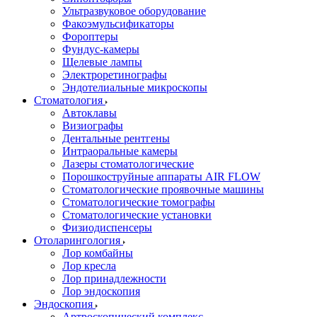
Ультразвуковое оборудование
Факоэмульсификаторы
Фороптеры
Фундус-камеры
Щелевые лампы
Электроретинографы
Эндотелиальные микроскопы
Стоматология
Автоклавы
Визиографы
Дентальные рентгены
Интраоральные камеры
Лазеры стоматологические
Порошкоструйные аппараты AIR FLOW
Стоматологические проявочные машины
Стоматологические томографы
Стоматологические установки
Физиодиспенсеры
Отоларингология
Лор комбайны
Лор кресла
Лор принадлежности
Лор эндоскопия
Эндоскопия
Артроскопический комплекс