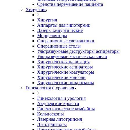
Средства перемещение пациента
Хирургия
Хирургия
Аппараты для гипотермии
Лазеры хирургические
Морцелляторы
Операционные светильники
Операционные столы
Ультразвуковые деструкторы-аспираторы
Ультразвуковые костные скальпели
Хирургическая навигация
Хирургические аспираторы
Хирургические коагуляторы
Хирургические консоли
Хирургические микроскопы
Гинекология и урология
Гинекология и урология
Акушерские кровати
Гинекологические комбайны
Кольпоскопы
Лазерная литотрипсия
Литотрипторы
Проктологические комбайны