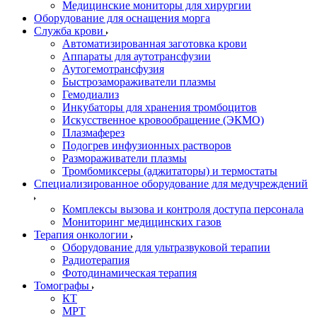
Медицинские мониторы для хирургии
Оборудование для оснащения морга
Служба крови
Автоматизированная заготовка крови
Аппараты для аутотрансфузии
Аутогемотрансфузия
Быстрозамораживатели плазмы
Гемодиализ
Инкубаторы для хранения тромбоцитов
Искусственное кровообращение (ЭКМО)
Плазмаферез
Подогрев инфузионных растворов
Размораживатели плазмы
Тромбомиксеры (аджитаторы) и термостаты
Специализированное оборудование для медучреждений
Комплексы вызова и контроля доступа персонала
Мониторинг медицинских газов
Терапия онкологии
Оборудование для ультразвуковой терапии
Радиотерапия
Фотодинамическая терапия
Томографы
КТ
МРТ