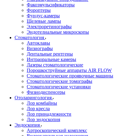
Факоэмульсификаторы
Фороптеры
Фундус-камеры
Щелевые лампы
Электроретинографы
Эндотелиальные микроскопы
Стоматология
Автоклавы
Визиографы
Дентальные рентгены
Интраоральные камеры
Лазеры стоматологические
Порошкоструйные аппараты AIR FLOW
Стоматологические проявочные машины
Стоматологические томографы
Стоматологические установки
Физиодиспенсеры
Отоларингология
Лор комбайны
Лор кресла
Лор принадлежности
Лор эндоскопия
Эндоскопия
Артроскопический комплекс
Видеокапсульная эндоскопия