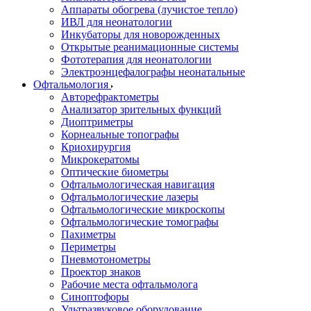
Аппараты обогрева (лучистое тепло)
ИВЛ для неонатологии
Инкубаторы для новорожденных
Открытые реанимационные системы
Фототерапия для неонатологии
Электроэнцефалографы неонатальные
Офтальмология
Авторефрактометры
Анализатор зрительных функций
Диоптриметры
Корнеальные топографы
Криохирургия
Микрокератомы
Оптические биометры
Офтальмологическая навигация
Офтальмологические лазеры
Офтальмологические микроскопы
Офтальмологические томографы
Пахиметры
Периметры
Пневмотонометры
Проектор знаков
Рабочие места офтальмолога
Синоптофоры
Ультразвуковое оборудование