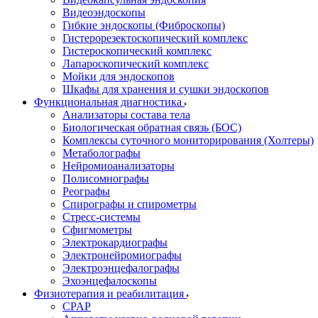
Видеоэндоскопы
Гибкие эндоскопы (Фиброcкопы)
Гистерорезектоскопический комплекс
Гистероскопический комплекс
Лапароскопический комплекс
Мойки для эндоскопов
Шкафы для хранения и сушки эндоскопов
Функциональная диагностика
Анализаторы состава тела
Биологическая обратная связь (БОС)
Комплексы суточного мониторирования (Холтеры)
Метаболографы
Нейромиоанализаторы
Полисомнографы
Реографы
Спирографы и спирометры
Стресс-системы
Сфигмометры
Электрокардиографы
Электронейромиографы
Электроэнцефалографы
Эхоэнцефалоскопы
Физиотерапия и реабилитация
CPAP