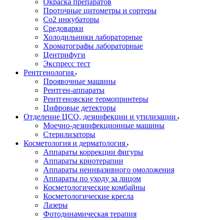
Окраска препаратов
Проточные цитометры и сортеры
Со2 инкубаторы
Средоварки
Холодильники лабораторные
Хроматографы лабораторные
Центрифуги
Экспресс тест
Рентгенология
Проявочные машины
Рентген-аппараты
Рентгеновские термопринтеры
Цифровые детекторы
Отделение ЦСО, дезинфекции и утилизации
Моечно-дезинфекционные машины
Стерилизаторы
Косметология и дерматология
Аппараты коррекции фигуры
Аппараты криотерапии
Аппараты неинвазивного омоложения
Аппараты по уходу за лицом
Косметологические комбайны
Косметологические кресла
Лазеры
Фотодинамическая терапия