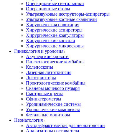
Операционные светильники
Операционные столы
Ультразвуковые деструкторы-аспираторы
Ультразвуковые костные скальпели
Хирургическая навигация
Хирургические аспираторы
Хирургические коагуляторы
Хирургические консоли
Хирургические микроскопы
Гинекология и урология
Акушерские кровати
Гинекологические комбайны
Кольпоскопы
Лазерная литотрипсия
Литотрипторы
Проктологические комбайны
Сканеры мочевого пузыря
Смотровые кресла
Сфинктерометры
Уродинамические системы
Урологические комплексы
Фетальные мониторы
Неонатология
Авторефрактометры для неонатологии
Анализаторы состава тела