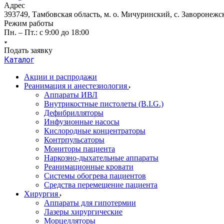
Адрес
393749, Тамбовская область, м. о. Мичуринский, с. Заворонежск
Режим работы
Пн. – Пт.: с 9:00 до 18:00
Подать заявку
Каталог
Акции и распродажи
Реанимация и анестезиология
Аппараты ИВЛ
Внутрикостные пистолеты (B.I.G.)
Дефибрилляторы
Инфузионные насосы
Кислородные концентраторы
Контрпульсаторы
Мониторы пациента
Наркозно-дыхательные аппараты
Реанимационные кровати
Системы обогрева пациентов
Средства перемещение пациента
Хирургия
Аппараты для гипотермии
Лазеры хирургические
Морцелляторы