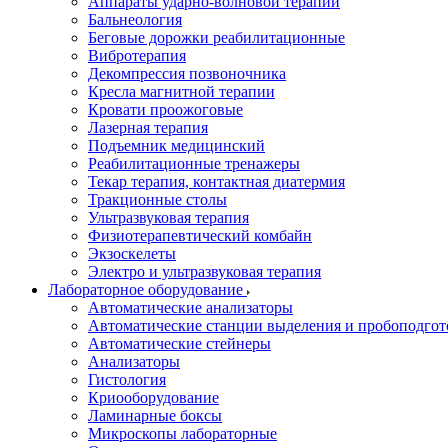
Аппараты ударно-волновой терапии
Бальнеология
Беговые дорожки реабилитационные
Вибротерапия
Декомпрессия позвоночника
Кресла магнитной терапии
Кровати проожоговые
Лазерная терапия
Подъемник медицинский
Реабилитационные тренажеры
Текар терапия, контактная диатермия
Тракционные столы
Ультразвуковая терапия
Физиотерапевтический комбайн
Экзоскелеты
Электро и ультразвуковая терапия
Лабораторное оборудование
Автоматические анализаторы
Автоматические станции выделения и пробоподгот
Автоматические стейнеры
Анализаторы
Гистология
Криооборудование
Ламинарные боксы
Микроскопы лабораторные