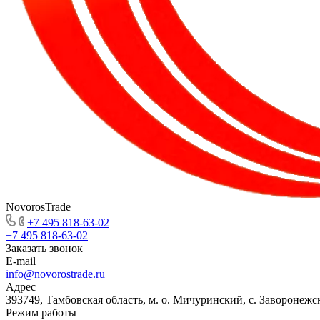
NovorosTrade
+7 495 818-63-02
+7 495 818-63-02
Заказать звонок
E-mail
info@novorostrade.ru
Адрес
393749, Тамбовская область, м. о. Мичуринский, с. Заворонежск
Режим работы