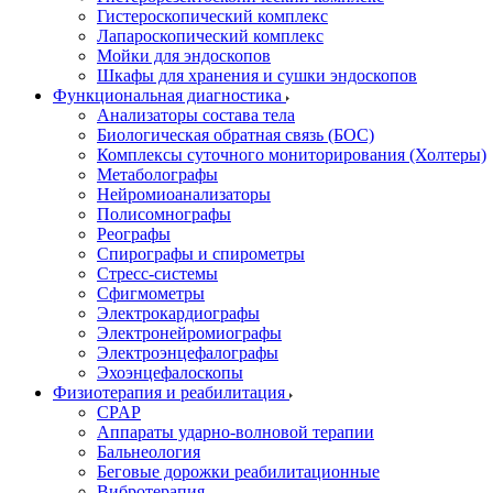
Гистероскопический комплекс
Лапароскопический комплекс
Мойки для эндоскопов
Шкафы для хранения и сушки эндоскопов
Функциональная диагностика
Анализаторы состава тела
Биологическая обратная связь (БОС)
Комплексы суточного мониторирования (Холтеры)
Метаболографы
Нейромиоанализаторы
Полисомнографы
Реографы
Спирографы и спирометры
Стресс-системы
Сфигмометры
Электрокардиографы
Электронейромиографы
Электроэнцефалографы
Эхоэнцефалоскопы
Физиотерапия и реабилитация
CPAP
Аппараты ударно-волновой терапии
Бальнеология
Беговые дорожки реабилитационные
Вибротерапия