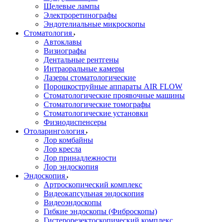
Щелевые лампы
Электроретинографы
Эндотелиальные микроскопы
Стоматология
Автоклавы
Визиографы
Дентальные рентгены
Интраоральные камеры
Лазеры стоматологические
Порошкоструйные аппараты AIR FLOW
Стоматологические проявочные машины
Стоматологические томографы
Стоматологические установки
Физиодиспенсеры
Отоларингология
Лор комбайны
Лор кресла
Лор принадлежности
Лор эндоскопия
Эндоскопия
Артроскопический комплекс
Видеокапсульная эндоскопия
Видеоэндоскопы
Гибкие эндоскопы (Фиброcкопы)
Гистерорезектоскопический комплекс