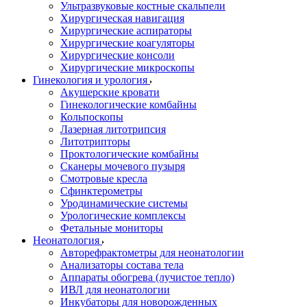
Ультразвуковые костные скальпели
Хирургическая навигация
Хирургические аспираторы
Хирургические коагуляторы
Хирургические консоли
Хирургические микроскопы
Гинекология и урология
Акушерские кровати
Гинекологические комбайны
Кольпоскопы
Лазерная литотрипсия
Литотрипторы
Проктологические комбайны
Сканеры мочевого пузыря
Смотровые кресла
Сфинктерометры
Уродинамические системы
Урологические комплексы
Фетальные мониторы
Неонатология
Авторефрактометры для неонатологии
Анализаторы состава тела
Аппараты обогрева (лучистое тепло)
ИВЛ для неонатологии
Инкубаторы для новорожденных