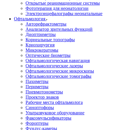
Открытые реанимационные системы
Фототерапия для неонатологии
Электроэнцефалографы неонатальные
Офтальмология
Авторефрактометры
Анализатор зрительных функций
Диоптриметры
Корнеальные топографы
Криохирургия
Микрокератомы
Оптические биометры
Офтальмологическая навигация
Офтальмологические лазеры
Офтальмологические микроскопы
Офтальмологические томографы
Пахиметры
Периметры
Пневмотонометры
Проектор знаков
Рабочие места офтальмолога
Синоптофоры
Ультразвуковое оборудование
Факоэмульсификаторы
Фороптеры
Фундус-камеры