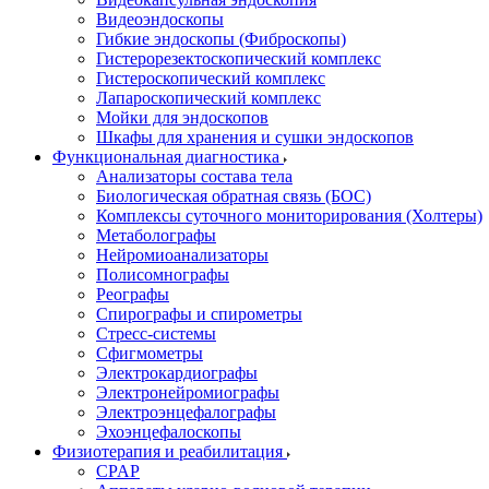
Видеоэндоскопы
Гибкие эндоскопы (Фиброcкопы)
Гистерорезектоскопический комплекс
Гистероскопический комплекс
Лапароскопический комплекс
Мойки для эндоскопов
Шкафы для хранения и сушки эндоскопов
Функциональная диагностика
Анализаторы состава тела
Биологическая обратная связь (БОС)
Комплексы суточного мониторирования (Холтеры)
Метаболографы
Нейромиоанализаторы
Полисомнографы
Реографы
Спирографы и спирометры
Стресс-системы
Сфигмометры
Электрокардиографы
Электронейромиографы
Электроэнцефалографы
Эхоэнцефалоскопы
Физиотерапия и реабилитация
CPAP