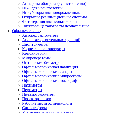
Аппараты обогрева (лучистое тепло)
ИВЛ для неонатологии
Инкубаторы для новорожденных
Открытые реанимационные системы
Фототерапия для неонатологии
Электроэнцефалографы неонатальные
Офтальмология
Авторефрактометры
Анализатор зрительных функций
Диоптриметры
Корнеальные топографы
Криохирургия
Микрокератомы
Оптические биометры
Офтальмологическая навигация
Офтальмологические лазеры
Офтальмологические микроскопы
Офтальмологические томографы
Пахиметры
Периметры
Пневмотонометры
Проектор знаков
Рабочие места офтальмолога
Синоптофоры
Ультразвуковое оборудование