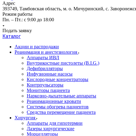
Адрес
393749, Тамбовская область, м. о. Мичуринский, с. Заворонежск
Режим работы
Пн. – Пт.: с 9:00 до 18:00
Подать заявку
Каталог
Акции и распродажи
Реанимация и анестезиология
Аппараты ИВЛ
Внутрикостные пистолеты (B.I.G.)
Дефибрилляторы
Инфузионные насосы
Кислородные концентраторы
Контрпульсаторы
Мониторы пациента
Наркозно-дыхательные аппараты
Реанимационные кровати
Системы обогрева пациентов
Средства перемещение пациента
Хирургия
Аппараты для гипотермии
Лазеры хирургические
Морцелляторы