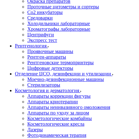
Окраска препаратов
Проточные цитометры и сортеры
Со2 инкубаторы
Средоварки
Холодильники лабораторные
Хроматографы лабораторные
Центрифуги
Экспресс тест
Рентгенология
Проявочные машины
Рентген-аппараты
Рентгеновские термопринтеры
Цифровые детекторы
Отделение ЦСО, дезинфекции и утилизации
Моечно-дезинфекционные машины
Стерилизаторы
Косметология и дерматология
Аппараты коррекции фигуры
Аппараты криотерапии
Аппараты неинвазивного омоложения
Аппараты по уходу за лицом
Косметологические комбайны
Косметологические кресла
Лазеры
Фотодинамическая терапия