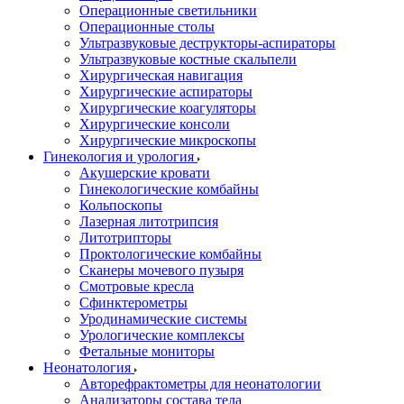
Операционные светильники
Операционные столы
Ультразвуковые деструкторы-аспираторы
Ультразвуковые костные скальпели
Хирургическая навигация
Хирургические аспираторы
Хирургические коагуляторы
Хирургические консоли
Хирургические микроскопы
Гинекология и урология
Акушерские кровати
Гинекологические комбайны
Кольпоскопы
Лазерная литотрипсия
Литотрипторы
Проктологические комбайны
Сканеры мочевого пузыря
Смотровые кресла
Сфинктерометры
Уродинамические системы
Урологические комплексы
Фетальные мониторы
Неонатология
Авторефрактометры для неонатологии
Анализаторы состава тела