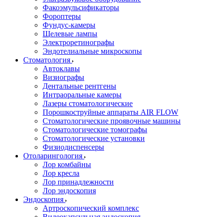
Факоэмульсификаторы
Фороптеры
Фундус-камеры
Щелевые лампы
Электроретинографы
Эндотелиальные микроскопы
Стоматология
Автоклавы
Визиографы
Дентальные рентгены
Интраоральные камеры
Лазеры стоматологические
Порошкоструйные аппараты AIR FLOW
Стоматологические проявочные машины
Стоматологические томографы
Стоматологические установки
Физиодиспенсеры
Отоларингология
Лор комбайны
Лор кресла
Лор принадлежности
Лор эндоскопия
Эндоскопия
Артроскопический комплекс
Видеокапсульная эндоскопия