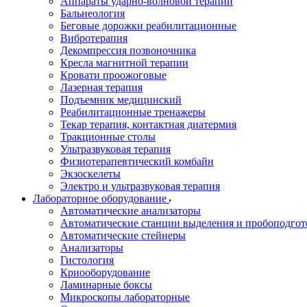
Аппараты ударно-волновой терапии
Бальнеология
Беговые дорожки реабилитационные
Вибротерапия
Декомпрессия позвоночника
Кресла магнитной терапии
Кровати проожоговые
Лазерная терапия
Подъемник медицинский
Реабилитационные тренажеры
Текар терапия, контактная диатермия
Тракционные столы
Ультразвуковая терапия
Физиотерапевтический комбайн
Экзоскелеты
Электро и ультразвуковая терапия
Лабораторное оборудование
Автоматические анализаторы
Автоматические станции выделения и пробоподгот
Автоматические стейнеры
Анализаторы
Гистология
Криооборудование
Ламинарные боксы
Микроскопы лабораторные