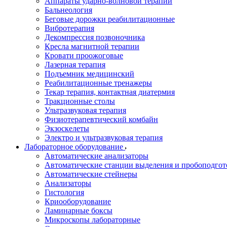
Аппараты ударно-волновой терапии
Бальнеология
Беговые дорожки реабилитационные
Вибротерапия
Декомпрессия позвоночника
Кресла магнитной терапии
Кровати проожоговые
Лазерная терапия
Подъемник медицинский
Реабилитационные тренажеры
Текар терапия, контактная диатермия
Тракционные столы
Ультразвуковая терапия
Физиотерапевтический комбайн
Экзоскелеты
Электро и ультразвуковая терапия
Лабораторное оборудование
Автоматические анализаторы
Автоматические станции выделения и пробоподгот
Автоматические стейнеры
Анализаторы
Гистология
Криооборудование
Ламинарные боксы
Микроскопы лабораторные