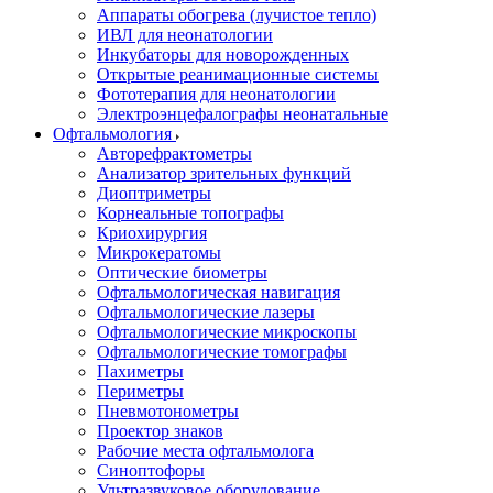
Аппараты обогрева (лучистое тепло)
ИВЛ для неонатологии
Инкубаторы для новорожденных
Открытые реанимационные системы
Фототерапия для неонатологии
Электроэнцефалографы неонатальные
Офтальмология
Авторефрактометры
Анализатор зрительных функций
Диоптриметры
Корнеальные топографы
Криохирургия
Микрокератомы
Оптические биометры
Офтальмологическая навигация
Офтальмологические лазеры
Офтальмологические микроскопы
Офтальмологические томографы
Пахиметры
Периметры
Пневмотонометры
Проектор знаков
Рабочие места офтальмолога
Синоптофоры
Ультразвуковое оборудование