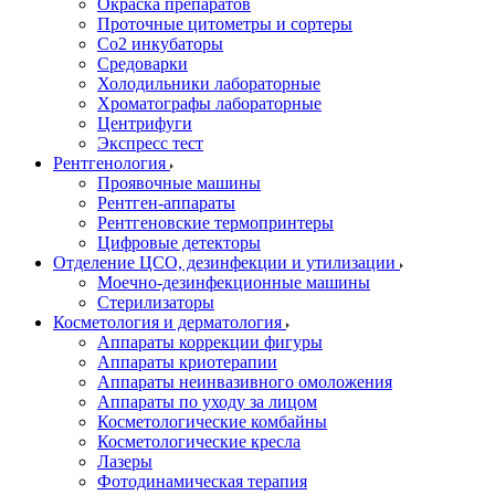
Окраска препаратов
Проточные цитометры и сортеры
Со2 инкубаторы
Средоварки
Холодильники лабораторные
Хроматографы лабораторные
Центрифуги
Экспресс тест
Рентгенология
Проявочные машины
Рентген-аппараты
Рентгеновские термопринтеры
Цифровые детекторы
Отделение ЦСО, дезинфекции и утилизации
Моечно-дезинфекционные машины
Стерилизаторы
Косметология и дерматология
Аппараты коррекции фигуры
Аппараты криотерапии
Аппараты неинвазивного омоложения
Аппараты по уходу за лицом
Косметологические комбайны
Косметологические кресла
Лазеры
Фотодинамическая терапия