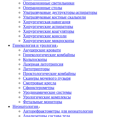
Операционные светильники
Операционные столы
Ультразвуковые деструкторы-аспираторы
Ультразвуковые костные скальпели
Хирургическая навигация
Хирургические аспираторы
Хирургические коагуляторы
Хирургические консоли
Хирургические микроскопы
Гинекология и урология
Акушерские кровати
Гинекологические комбайны
Кольпоскопы
Лазерная литотрипсия
Литотрипторы
Проктологические комбайны
Сканеры мочевого пузыря
Смотровые кресла
Сфинктерометры
Уродинамические системы
Урологические комплексы
Фетальные мониторы
Неонатология
Авторефрактометры для неонатологии
Анализаторы состава тела