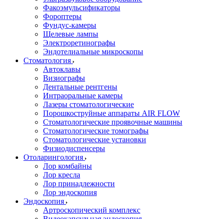
Факоэмульсификаторы
Фороптеры
Фундус-камеры
Щелевые лампы
Электроретинографы
Эндотелиальные микроскопы
Стоматология
Автоклавы
Визиографы
Дентальные рентгены
Интраоральные камеры
Лазеры стоматологические
Порошкоструйные аппараты AIR FLOW
Стоматологические проявочные машины
Стоматологические томографы
Стоматологические установки
Физиодиспенсеры
Отоларингология
Лор комбайны
Лор кресла
Лор принадлежности
Лор эндоскопия
Эндоскопия
Артроскопический комплекс
Видеокапсульная эндоскопия