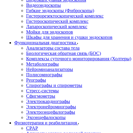
Видеоэндоскопы
Гибкие эндоскопы (Фиброcкопы)
Гистерорезектоскопический комплекс
Гистероскопический комплекс
Лапароскопический комплекс
Мойки для эндоскопов
Шкафы для хранения и сушки эндоскопов
Функциональная диагностика
Анализаторы состава тела
Биологическая обратная связь (БОС)
Комплексы суточного мониторирования (Холтеры)
Метаболографы
Нейромиоанализаторы
Полисомнографы
Реографы
Спирографы и спирометры
Стресс-системы
Сфигмометры
Электрокардиографы
Электронейромиографы
Электроэнцефалографы
Эхоэнцефалоскопы
Физиотерапия и реабилитация
CPAP