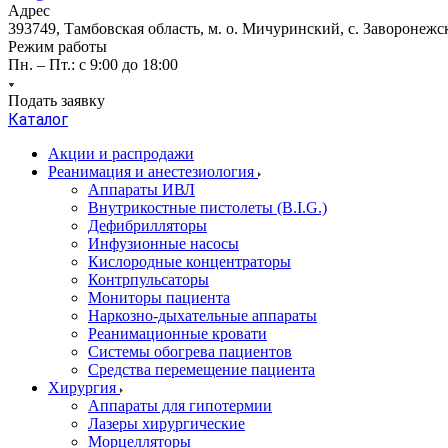
Адрес
393749, Тамбовская область, м. о. Мичуринский, с. Заворонежск
Режим работы
Пн. – Пт.: с 9:00 до 18:00
Подать заявку
Каталог
Акции и распродажи
Реанимация и анестезиология
Аппараты ИВЛ
Внутрикостные пистолеты (B.I.G.)
Дефибрилляторы
Инфузионные насосы
Кислородные концентраторы
Контрпульсаторы
Мониторы пациента
Наркозно-дыхательные аппараты
Реанимационные кровати
Системы обогрева пациентов
Средства перемещение пациента
Хирургия
Аппараты для гипотермии
Лазеры хирургические
Морцелляторы