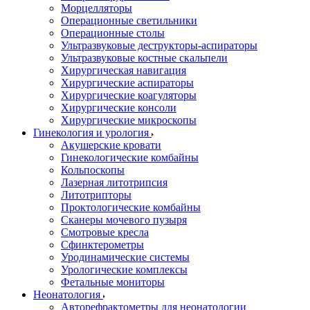
Морцелляторы
Операционные светильники
Операционные столы
Ультразвуковые деструкторы-аспираторы
Ультразвуковые костные скальпели
Хирургическая навигация
Хирургические аспираторы
Хирургические коагуляторы
Хирургические консоли
Хирургические микроскопы
Гинекология и урология
Акушерские кровати
Гинекологические комбайны
Кольпоскопы
Лазерная литотрипсия
Литотрипторы
Проктологические комбайны
Сканеры мочевого пузыря
Смотровые кресла
Сфинктерометры
Уродинамические системы
Урологические комплексы
Фетальные мониторы
Неонатология
Авторефрактометры для неонатологии