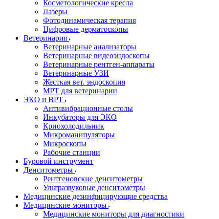
Косметологические кресла
Лазеры
Фотодинамическая терапия
Цифровые дерматоскопы
Ветеринария
Ветеринарные анализаторы
Ветеринарные видеоэндоскопы
Ветеринарные рентген-аппараты
Ветеринарные УЗИ
Жесткая вет. эндоскопия
МРТ для ветеринарии
ЭКО и ВРТ
Антивибрационные столы
Инкубаторы для ЭКО
Криохолодильник
Микроманипуляторы
Микроскопы
Рабочие станции
Буровой инструмент
Денситометры
Рентгеновские денситометры
Ультразвуковые денситометры
Медицинские дезинфицирующие средства
Медицинские мониторы
Медицинские мониторы для диагностики