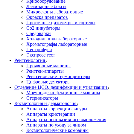
Криооборудование
Ламинарные боксы
Микроскопы лабораторные
Окраска препаратов
Проточные цитометры и сортеры
Со2 инкубаторы
Средоварки
Холодильники лабораторные
Хроматографы лабораторные
Центрифуги
Экспресс тест
Рентгенология
Проявочные машины
Рентген-аппараты
Рентгеновские термопринтеры
Цифровые детекторы
Отделение ЦСО, дезинфекции и утилизации
Моечно-дезинфекционные машины
Стерилизаторы
Косметология и дерматология
Аппараты коррекции фигуры
Аппараты криотерапии
Аппараты неинвазивного омоложения
Аппараты по уходу за лицом
Косметологические комбайны