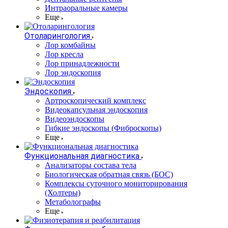
Интраоральные камеры
Еще
Отоларингология
Лор комбайны
Лор кресла
Лор принадлежности
Лор эндоскопия
Эндоскопия
Артроскопический комплекс
Видеокапсульная эндоскопия
Видеоэндоскопы
Гибкие эндоскопы (Фиброcкопы)
Еще
Функциональная диагностика
Анализаторы состава тела
Биологическая обратная связь (БОС)
Комплексы суточного мониторирования
(Холтеры)
Метаболографы
Еще