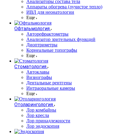
Анализаторы состава тела
Аппараты обогрева (лучистое тепло)
ИВЛ для неонатологии
Еще
Офтальмология
Авторефрактометры
Анализатор зрительных функций
Диоптриметры
Корнеальные топографы
Еще
Стоматология
Автоклавы
Визиографы
Дентальные рентгены
Интраоральные камеры
Еще
Отоларингология
Лор комбайны
Лор кресла
Лор принадлежности
Лор эндоскопия