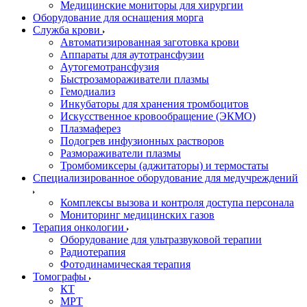
Медицинские мониторы для хирургии
Оборудование для оснащения морга
Служба крови
Автоматизированная заготовка крови
Аппараты для аутотрансфузии
Аутогемотрансфузия
Быстрозамораживатели плазмы
Гемодиализ
Инкубаторы для хранения тромбоцитов
Искусственное кровообращение (ЭКМО)
Плазмаферез
Подогрев инфузионных растворов
Размораживатели плазмы
Тромбомиксеры (аджитаторы) и термостаты
Специализированное оборудование для медучреждений
Комплексы вызова и контроля доступа персонала
Мониторинг медицинских газов
Терапия онкологии
Оборудование для ультразвуковой терапии
Радиотерапия
Фотодинамическая терапия
Томографы
КТ
МРТ