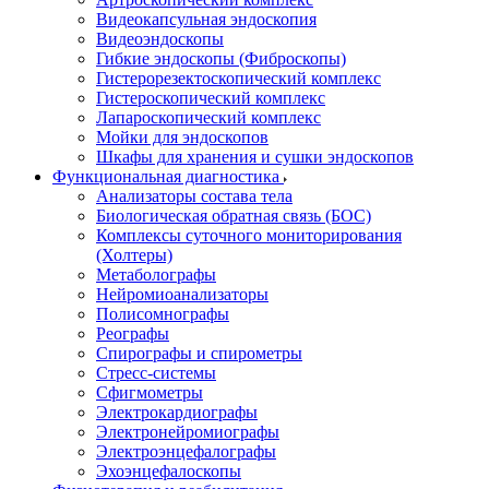
Видеокапсульная эндоскопия
Видеоэндоскопы
Гибкие эндоскопы (Фиброcкопы)
Гистерорезектоскопический комплекс
Гистероскопический комплекс
Лапароскопический комплекс
Мойки для эндоскопов
Шкафы для хранения и сушки эндоскопов
Функциональная диагностика
Анализаторы состава тела
Биологическая обратная связь (БОС)
Комплексы суточного мониторирования
(Холтеры)
Метаболографы
Нейромиоанализаторы
Полисомнографы
Реографы
Спирографы и спирометры
Стресс-системы
Сфигмометры
Электрокардиографы
Электронейромиографы
Электроэнцефалографы
Эхоэнцефалоскопы