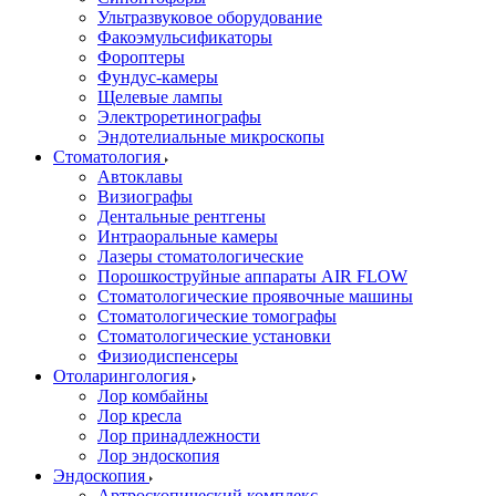
Ультразвуковое оборудование
Факоэмульсификаторы
Фороптеры
Фундус-камеры
Щелевые лампы
Электроретинографы
Эндотелиальные микроскопы
Стоматология
Автоклавы
Визиографы
Дентальные рентгены
Интраоральные камеры
Лазеры стоматологические
Порошкоструйные аппараты AIR FLOW
Стоматологические проявочные машины
Стоматологические томографы
Стоматологические установки
Физиодиспенсеры
Отоларингология
Лор комбайны
Лор кресла
Лор принадлежности
Лор эндоскопия
Эндоскопия
Артроскопический комплекс