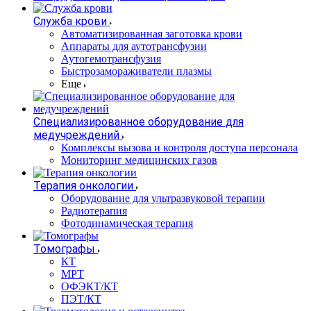
Служба крови
Автоматизированная заготовка крови
Аппараты для аутотрансфузии
Аутогемотрансфузия
Быстрозамораживатели плазмы
Еще
Специализированное оборудование для
медучреждений
Комплексы вызова и контроля доступа персонала
Мониторинг медицинских газов
Терапия онкологии
Оборудование для ультразвуковой терапии
Радиотерапия
Фотодинамическая терапия
Томографы
КТ
МРТ
ОФЭКТ/КТ
ПЭТ/КТ