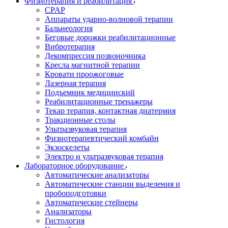
Физиотерапия и реабилитация
CPAP
Аппараты ударно-волновой терапии
Бальнеология
Беговые дорожки реабилитационные
Вибротерапия
Декомпрессия позвоночника
Кресла магнитной терапии
Кровати проожоговые
Лазерная терапия
Подъемник медицинский
Реабилитационные тренажеры
Текар терапия, контактная диатермия
Тракционные столы
Ультразвуковая терапия
Физиотерапевтический комбайн
Экзоскелеты
Электро и ультразвуковая терапия
Лабораторное оборудование
Автоматические анализаторы
Автоматические станции выделения и
пробоподготовки
Автоматические стейнеры
Анализаторы
Гистология