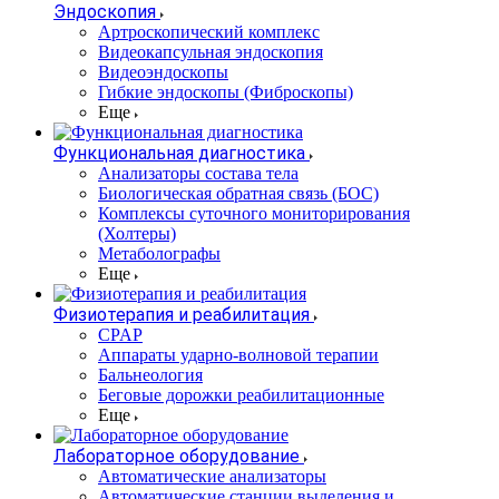
Эндоскопия
Артроскопический комплекс
Видеокапсульная эндоскопия
Видеоэндоскопы
Гибкие эндоскопы (Фиброcкопы)
Еще
Функциональная диагностика
Анализаторы состава тела
Биологическая обратная связь (БОС)
Комплексы суточного мониторирования
(Холтеры)
Метаболографы
Еще
Физиотерапия и реабилитация
CPAP
Аппараты ударно-волновой терапии
Бальнеология
Беговые дорожки реабилитационные
Еще
Лабораторное оборудование
Автоматические анализаторы
Автоматические станции выделения и