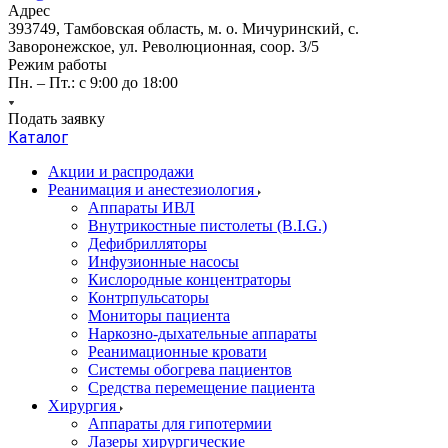
Адрес
393749, Тамбовская область, м. о. Мичуринский, с.
Заворонежское, ул. Революционная, соор. 3/5
Режим работы
Пн. – Пт.: с 9:00 до 18:00
Подать заявку
Каталог
Акции и распродажи
Реанимация и анестезиология
Аппараты ИВЛ
Внутрикостные пистолеты (B.I.G.)
Дефибрилляторы
Инфузионные насосы
Кислородные концентраторы
Контрпульсаторы
Мониторы пациента
Наркозно-дыхательные аппараты
Реанимационные кровати
Системы обогрева пациентов
Средства перемещение пациента
Хирургия
Аппараты для гипотермии
Лазеры хирургические