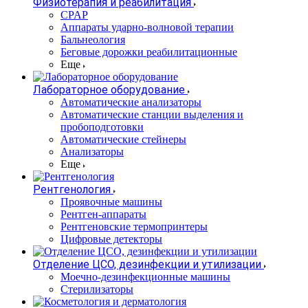
Физиотерапия и реабилитация
CPAP
Аппараты ударно-волновой терапии
Бальнеология
Беговые дорожки реабилитационные
Еще
Лабораторное оборудование
Автоматические анализаторы
Автоматические станции выделения и
пробоподготовки
Автоматические стейнеры
Анализаторы
Еще
Рентгенология
Проявочные машины
Рентген-аппараты
Рентгеновские термопринтеры
Цифровые детекторы
Отделение ЦСО, дезинфекции и утилизации
Моечно-дезинфекционные машины
Стерилизаторы