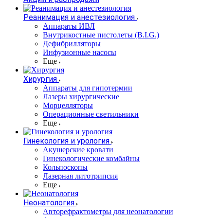
Реанимация и анестезиология
Аппараты ИВЛ
Внутрикостные пистолеты (B.I.G.)
Дефибрилляторы
Инфузионные насосы
Еще
Хирургия
Аппараты для гипотермии
Лазеры хирургические
Морцелляторы
Операционные светильники
Еще
Гинекология и урология
Акушерские кровати
Гинекологические комбайны
Кольпоскопы
Лазерная литотрипсия
Еще
Неонатология
Авторефрактометры для неонатологии