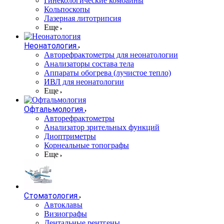
Гинекологические комбайны
Кольпоскопы
Лазерная литотрипсия
Еще
Неонатология
Авторефрактометры для неонатологии
Анализаторы состава тела
Аппараты обогрева (лучистое тепло)
ИВЛ для неонатологии
Еще
Офтальмология
Авторефрактометры
Анализатор зрительных функций
Диоптриметры
Корнеальные топографы
Еще
Стоматология
Автоклавы
Визиографы
Дентальные рентгены