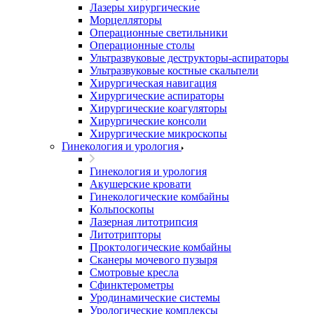
Лазеры хирургические
Морцелляторы
Операционные светильники
Операционные столы
Ультразвуковые деструкторы-аспираторы
Ультразвуковые костные скальпели
Хирургическая навигация
Хирургические аспираторы
Хирургические коагуляторы
Хирургические консоли
Хирургические микроскопы
Гинекология и урология
Гинекология и урология
Акушерские кровати
Гинекологические комбайны
Кольпоскопы
Лазерная литотрипсия
Литотрипторы
Проктологические комбайны
Сканеры мочевого пузыря
Смотровые кресла
Сфинктерометры
Уродинамические системы
Урологические комплексы