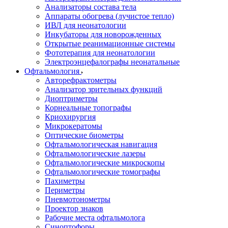
Анализаторы состава тела
Аппараты обогрева (лучистое тепло)
ИВЛ для неонатологии
Инкубаторы для новорожденных
Открытые реанимационные системы
Фототерапия для неонатологии
Электроэнцефалографы неонатальные
Офтальмология
Авторефрактометры
Анализатор зрительных функций
Диоптриметры
Корнеальные топографы
Криохирургия
Микрокератомы
Оптические биометры
Офтальмологическая навигация
Офтальмологические лазеры
Офтальмологические микроскопы
Офтальмологические томографы
Пахиметры
Периметры
Пневмотонометры
Проектор знаков
Рабочие места офтальмолога
Синоптофоры