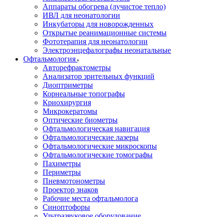
Аппараты обогрева (лучистое тепло)
ИВЛ для неонатологии
Инкубаторы для новорожденных
Открытые реанимационные системы
Фототерапия для неонатологии
Электроэнцефалографы неонатальные
Офтальмология
Авторефрактометры
Анализатор зрительных функций
Диоптриметры
Корнеальные топографы
Криохирургия
Микрокератомы
Оптические биометры
Офтальмологическая навигация
Офтальмологические лазеры
Офтальмологические микроскопы
Офтальмологические томографы
Пахиметры
Периметры
Пневмотонометры
Проектор знаков
Рабочие места офтальмолога
Синоптофоры
Ультразвуковое оборудование