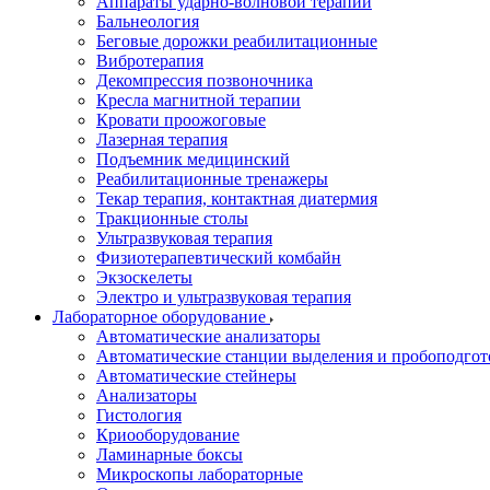
Аппараты ударно-волновой терапии
Бальнеология
Беговые дорожки реабилитационные
Вибротерапия
Декомпрессия позвоночника
Кресла магнитной терапии
Кровати проожоговые
Лазерная терапия
Подъемник медицинский
Реабилитационные тренажеры
Текар терапия, контактная диатермия
Тракционные столы
Ультразвуковая терапия
Физиотерапевтический комбайн
Экзоскелеты
Электро и ультразвуковая терапия
Лабораторное оборудование
Автоматические анализаторы
Автоматические станции выделения и пробоподгот
Автоматические стейнеры
Анализаторы
Гистология
Криооборудование
Ламинарные боксы
Микроскопы лабораторные