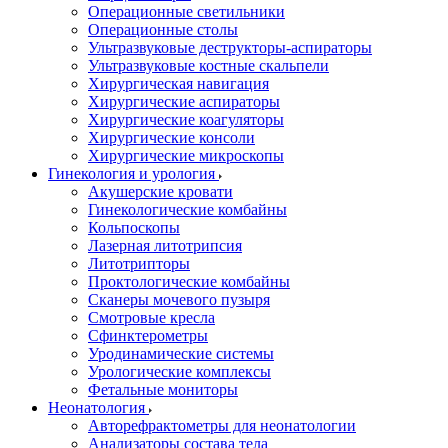
Операционные светильники
Операционные столы
Ультразвуковые деструкторы-аспираторы
Ультразвуковые костные скальпели
Хирургическая навигация
Хирургические аспираторы
Хирургические коагуляторы
Хирургические консоли
Хирургические микроскопы
Гинекология и урология
Акушерские кровати
Гинекологические комбайны
Кольпоскопы
Лазерная литотрипсия
Литотрипторы
Проктологические комбайны
Сканеры мочевого пузыря
Смотровые кресла
Сфинктерометры
Уродинамические системы
Урологические комплексы
Фетальные мониторы
Неонатология
Авторефрактометры для неонатологии
Анализаторы состава тела