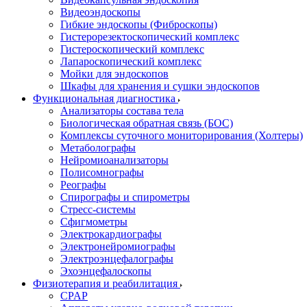
Видеоэндоскопы
Гибкие эндоскопы (Фиброcкопы)
Гистерорезектоскопический комплекс
Гистероскопический комплекс
Лапароскопический комплекс
Мойки для эндоскопов
Шкафы для хранения и сушки эндоскопов
Функциональная диагностика
Анализаторы состава тела
Биологическая обратная связь (БОС)
Комплексы суточного мониторирования (Холтеры)
Метаболографы
Нейромиоанализаторы
Полисомнографы
Реографы
Спирографы и спирометры
Стресс-системы
Сфигмометры
Электрокардиографы
Электронейромиографы
Электроэнцефалографы
Эхоэнцефалоскопы
Физиотерапия и реабилитация
CPAP