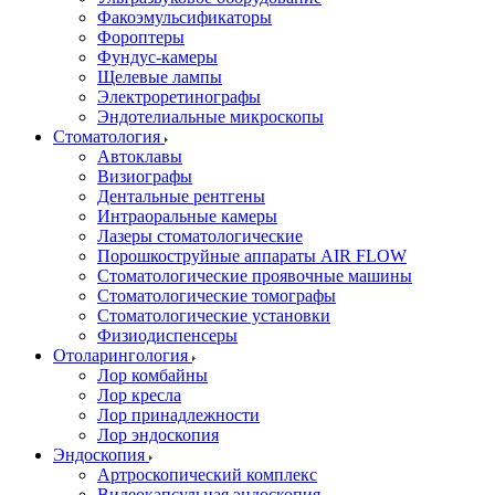
Факоэмульсификаторы
Фороптеры
Фундус-камеры
Щелевые лампы
Электроретинографы
Эндотелиальные микроскопы
Стоматология
Автоклавы
Визиографы
Дентальные рентгены
Интраоральные камеры
Лазеры стоматологические
Порошкоструйные аппараты AIR FLOW
Стоматологические проявочные машины
Стоматологические томографы
Стоматологические установки
Физиодиспенсеры
Отоларингология
Лор комбайны
Лор кресла
Лор принадлежности
Лор эндоскопия
Эндоскопия
Артроскопический комплекс
Видеокапсульная эндоскопия