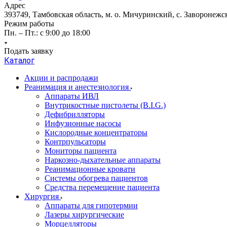
Адрес
393749, Тамбовская область, м. о. Мичуринский, с. Заворонежск
Режим работы
Пн. – Пт.: с 9:00 до 18:00
Подать заявку
Каталог
Акции и распродажи
Реанимация и анестезиология
Аппараты ИВЛ
Внутрикостные пистолеты (B.I.G.)
Дефибрилляторы
Инфузионные насосы
Кислородные концентраторы
Контрпульсаторы
Мониторы пациента
Наркозно-дыхательные аппараты
Реанимационные кровати
Системы обогрева пациентов
Средства перемещение пациента
Хирургия
Аппараты для гипотермии
Лазеры хирургические
Морцелляторы