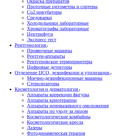
Окраска препаратов
Проточные цитометры и сортеры
Со2 инкубаторы
Средоварки
Холодильники лабораторные
Хроматографы лабораторные
Центрифуги
Экспресс тест
Рентгенология
Проявочные машины
Рентген-аппараты
Рентгеновские термопринтеры
Цифровые детекторы
Отделение ЦСО, дезинфекции и утилизации
Моечно-дезинфекционные машины
Стерилизаторы
Косметология и дерматология
Аппараты коррекции фигуры
Аппараты криотерапии
Аппараты неинвазивного омоложения
Аппараты по уходу за лицом
Косметологические комбайны
Косметологические кресла
Лазеры
Фотодинамическая терапия