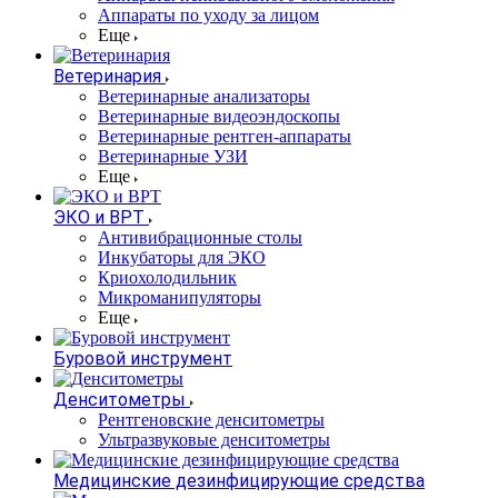
Аппараты по уходу за лицом
Еще
Ветеринария
Ветеринарные анализаторы
Ветеринарные видеоэндоскопы
Ветеринарные рентген-аппараты
Ветеринарные УЗИ
Еще
ЭКО и ВРТ
Антивибрационные столы
Инкубаторы для ЭКО
Криохолодильник
Микроманипуляторы
Еще
Буровой инструмент
Денситометры
Рентгеновские денситометры
Ультразвуковые денситометры
Медицинские дезинфицирующие средства