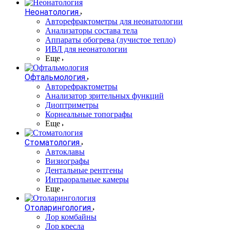
Неонатология
Авторефрактометры для неонатологии
Анализаторы состава тела
Аппараты обогрева (лучистое тепло)
ИВЛ для неонатологии
Еще
Офтальмология
Авторефрактометры
Анализатор зрительных функций
Диоптриметры
Корнеальные топографы
Еще
Стоматология
Автоклавы
Визиографы
Дентальные рентгены
Интраоральные камеры
Еще
Отоларингология
Лор комбайны
Лор кресла