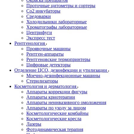
Окраска препаратов
Проточные цитометры и сортеры
Со2 инкубаторы
Средоварки
Холодильники лабораторные
Хроматографы лабораторные
Центрифуги
Экспресс тест
Рентгенология
Проявочные машины
Рентген-аппараты
Рентгеновские термопринтеры
Цифровые детекторы
Отделение ЦСО, дезинфекции и утилизации
Моечно-дезинфекционные машины
Стерилизаторы
Косметология и дерматология
Аппараты коррекции фигуры
Аппараты криотерапии
Аппараты неинвазивного омоложения
Аппараты по уходу за лицом
Косметологические комбайны
Косметологические кресла
Лазеры
Фотодинамическая терапия