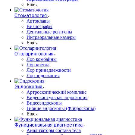
Еще
Стоматология
Автоклавы
Визиографы
Дентальные рентгены
Интраоральные камеры
Еще
Отоларингология
Лор комбайны
Лор кресла
Лор принадлежности
Лор эндоскопия
Эндоскопия
Артроскопический комплекс
Видеокапсульная эндоскопия
Видеоэндоскопы
Гибкие эндоскопы (Фиброcкопы)
Еще
Функциональная диагностика
Анализаторы состава тела