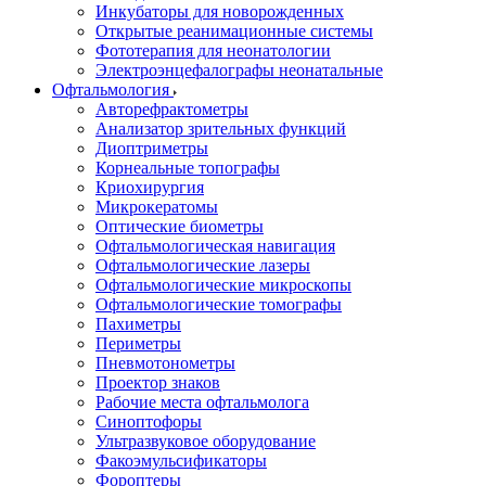
Инкубаторы для новорожденных
Открытые реанимационные системы
Фототерапия для неонатологии
Электроэнцефалографы неонатальные
Офтальмология
Авторефрактометры
Анализатор зрительных функций
Диоптриметры
Корнеальные топографы
Криохирургия
Микрокератомы
Оптические биометры
Офтальмологическая навигация
Офтальмологические лазеры
Офтальмологические микроскопы
Офтальмологические томографы
Пахиметры
Периметры
Пневмотонометры
Проектор знаков
Рабочие места офтальмолога
Синоптофоры
Ультразвуковое оборудование
Факоэмульсификаторы
Фороптеры