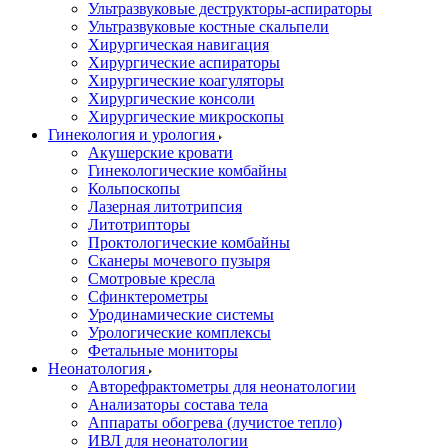
Ультразвуковые деструкторы-аспираторы
Ультразвуковые костные скальпели
Хирургическая навигация
Хирургические аспираторы
Хирургические коагуляторы
Хирургические консоли
Хирургические микроскопы
Гинекология и урология
Акушерские кровати
Гинекологические комбайны
Кольпоскопы
Лазерная литотрипсия
Литотрипторы
Проктологические комбайны
Сканеры мочевого пузыря
Смотровые кресла
Сфинктерометры
Уродинамические системы
Урологические комплексы
Фетальные мониторы
Неонатология
Авторефрактометры для неонатологии
Анализаторы состава тела
Аппараты обогрева (лучистое тепло)
ИВЛ для неонатологии