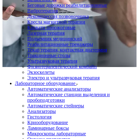
Беговые дорожки реабилитационные
Вибротерапия
Декомпрессия позвоночника
Кресла магнитной терапии
Кровати проожоговые
Лазерная терапия
Подъемник медицинский
Реабилитационные тренажеры
Текар терапия, контактная диатермия
Тракционные столы
Ультразвуковая терапия
Физиотерапевтический комбайн
Экзоскелеты
Электро и ультразвуковая терапия
Лабораторное оборудование
Автоматические анализаторы
Автоматические станции выделения и
пробоподготовки
Автоматические стейнеры
Анализаторы
Гистология
Криооборудование
Ламинарные боксы
Микроскопы лабораторные