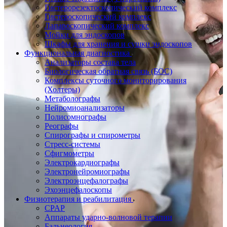
Гистерорезектоскопический комплекс
Гистероскопический комплекс
Лапароскопический комплекс
Мойки для эндоскопов
Шкафы для хранения и сушки эндоскопов
Функциональная диагностика
Анализаторы состава тела
Биологическая обратная связь (БОС)
Комплексы суточного мониторирования
(Холтеры)
Метаболографы
Нейромиоанализаторы
Полисомнографы
Реографы
Спирографы и спирометры
Стресс-системы
Сфигмометры
Электрокардиографы
Электронейромиографы
Электроэнцефалографы
Эхоэнцефалоскопы
Физиотерапия и реабилитация
CPAP
Аппараты ударно-волновой терапии
Бальнеология