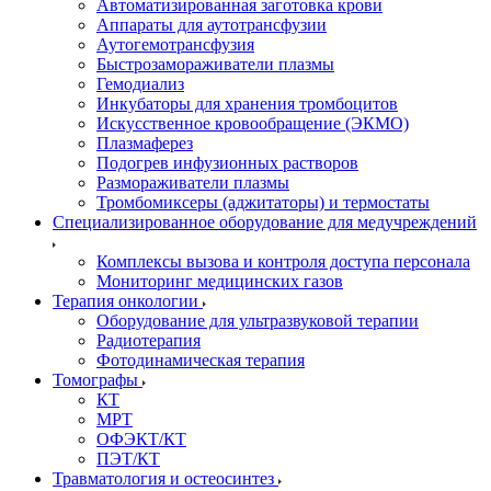
Автоматизированная заготовка крови
Аппараты для аутотрансфузии
Аутогемотрансфузия
Быстрозамораживатели плазмы
Гемодиализ
Инкубаторы для хранения тромбоцитов
Искусственное кровообращение (ЭКМО)
Плазмаферез
Подогрев инфузионных растворов
Размораживатели плазмы
Тромбомиксеры (аджитаторы) и термостаты
Специализированное оборудование для медучреждений
Комплексы вызова и контроля доступа персонала
Мониторинг медицинских газов
Терапия онкологии
Оборудование для ультразвуковой терапии
Радиотерапия
Фотодинамическая терапия
Томографы
КТ
МРТ
ОФЭКТ/КТ
ПЭТ/КТ
Травматология и остеосинтез