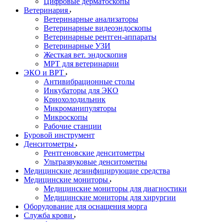
Цифровые дерматоскопы
Ветеринария
Ветеринарные анализаторы
Ветеринарные видеоэндоскопы
Ветеринарные рентген-аппараты
Ветеринарные УЗИ
Жесткая вет. эндоскопия
МРТ для ветеринарии
ЭКО и ВРТ
Антивибрационные столы
Инкубаторы для ЭКО
Криохолодильник
Микроманипуляторы
Микроскопы
Рабочие станции
Буровой инструмент
Денситометры
Рентгеновские денситометры
Ультразвуковые денситометры
Медицинские дезинфицирующие средства
Медицинские мониторы
Медицинские мониторы для диагностики
Медицинские мониторы для хирургии
Оборудование для оснащения морга
Служба крови