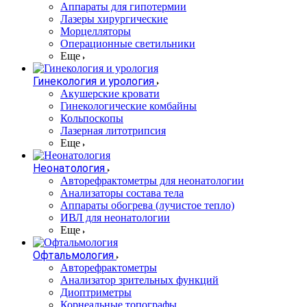
Аппараты для гипотермии
Лазеры хирургические
Морцелляторы
Операционные светильники
Еще
Гинекология и урология
Акушерские кровати
Гинекологические комбайны
Кольпоскопы
Лазерная литотрипсия
Еще
Неонатология
Авторефрактометры для неонатологии
Анализаторы состава тела
Аппараты обогрева (лучистое тепло)
ИВЛ для неонатологии
Еще
Офтальмология
Авторефрактометры
Анализатор зрительных функций
Диоптриметры
Корнеальные топографы