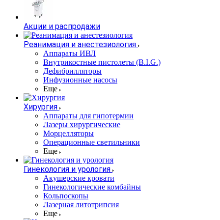
Акции и распродажи
Реанимация и анестезиология
Аппараты ИВЛ
Внутрикостные пистолеты (B.I.G.)
Дефибрилляторы
Инфузионные насосы
Еще
Хирургия
Аппараты для гипотермии
Лазеры хирургические
Морцелляторы
Операционные светильники
Еще
Гинекология и урология
Акушерские кровати
Гинекологические комбайны
Кольпоскопы
Лазерная литотрипсия
Еще