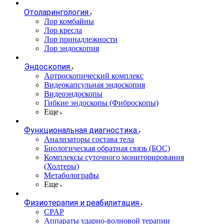
Отоларингология
Лор комбайны
Лор кресла
Лор принадлежности
Лор эндоскопия
Эндоскопия
Артроскопический комплекс
Видеокапсульная эндоскопия
Видеоэндоскопы
Гибкие эндоскопы (Фиброcкопы)
Еще
Функциональная диагностика
Анализаторы состава тела
Биологическая обратная связь (БОС)
Комплексы суточного мониторирования
(Холтеры)
Метаболографы
Еще
Физиотерапия и реабилитация
CPAP
Аппараты ударно-волновой терапии