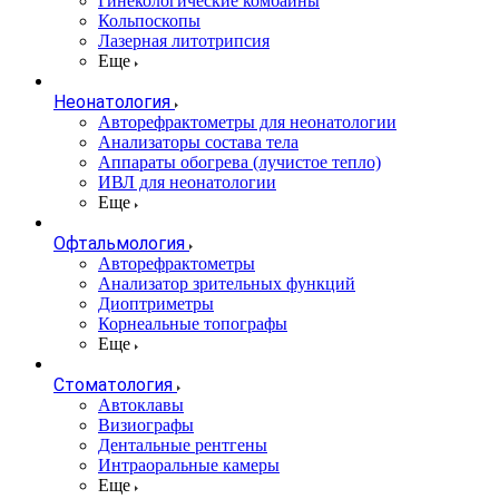
Гинекологические комбайны
Кольпоскопы
Лазерная литотрипсия
Еще
Неонатология
Авторефрактометры для неонатологии
Анализаторы состава тела
Аппараты обогрева (лучистое тепло)
ИВЛ для неонатологии
Еще
Офтальмология
Авторефрактометры
Анализатор зрительных функций
Диоптриметры
Корнеальные топографы
Еще
Стоматология
Автоклавы
Визиографы
Дентальные рентгены
Интраоральные камеры
Еще