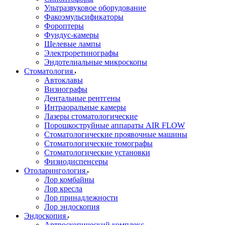
Ультразвуковое оборудование
Факоэмульсификаторы
Фороптеры
Фундус-камеры
Щелевые лампы
Электроретинографы
Эндотелиальные микроскопы
Стоматология
Автоклавы
Визиографы
Дентальные рентгены
Интраоральные камеры
Лазеры стоматологические
Порошкоструйные аппараты AIR FLOW
Стоматологические проявочные машины
Стоматологические томографы
Стоматологические установки
Физиодиспенсеры
Отоларингология
Лор комбайны
Лор кресла
Лор принадлежности
Лор эндоскопия
Эндоскопия
Артроскопический комплекс