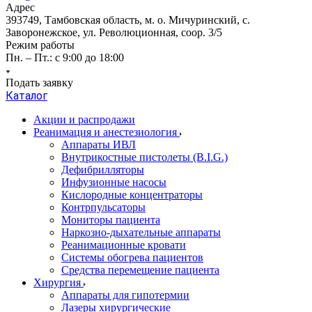
Адрес
393749, Тамбовская область, м. о. Мичуринский, с.
Заворонежское, ул. Революционная, соор. 3/5
Режим работы
Пн. – Пт.: с 9:00 до 18:00
Подать заявку
Каталог
Акции и распродажи
Реанимация и анестезиология
Аппараты ИВЛ
Внутрикостные пистолеты (B.I.G.)
Дефибрилляторы
Инфузионные насосы
Кислородные концентраторы
Контрпульсаторы
Мониторы пациента
Наркозно-дыхательные аппараты
Реанимационные кровати
Системы обогрева пациентов
Средства перемещение пациента
Хирургия
Аппараты для гипотермии
Лазеры хирургические