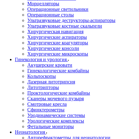
Морцелляторы
Операционные светильники
Операционные столы
Ультразвуковые деструкторы-аспираторы
Ультразвуковые костные скальпели
Хирургическая навигация
Хирургические аспираторы
Хирургические коагуляторы
Хирургические консоли
Хирургические микроскопы
Гинекология и урология
Акушерские кровати
Гинекологические комбайны
Кольпоскопы
Лазерная литотрипсия
Литотрипторы
Проктологические комбайны
Сканеры мочевого пузыря
Смотровые кресла
Сфинктерометры
Уродинамические системы
Урологические комплексы
Фетальные мониторы
Неонатология
Авторефрактометры для неонатологии