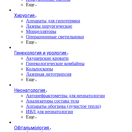
Еще
Хирургия
Аппараты для гипотермии
Лазеры хирургические
Морцелляторы
Операционные светильники
Еще
Гинекология и урология
Акушерские кровати
Гинекологические комбайны
Кольпоскопы
Лазерная литотрипсия
Еще
Неонатология
Авторефрактометры для неонатологии
Анализаторы состава тела
Аппараты обогрева (лучистое тепло)
ИВЛ для неонатологии
Еще
Офтальмология