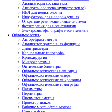
Анализаторы состава тела
Аппараты обогрева (лучистое тепло)
ИВЛ для неонатологии
Инкубаторы для новорожденных
Открытые реанимационные системы
Фототерапия для неонатологии
Электроэнцефалографы неонатальные
Офтальмология
Авторефрактометры
Анализатор зрительных функций
Диоптриметры
Корнеальные топографы
Криохирургия
Микрокератомы
Оптические биометры
Офтальмологическая навигация
Офтальмологические лазеры
Офтальмологические микроскопы
Офтальмологические томографы
Пахиметры
Периметры
Пневмотонометры
Проектор знаков
Рабочие места офтальмолога
Синоптофоры