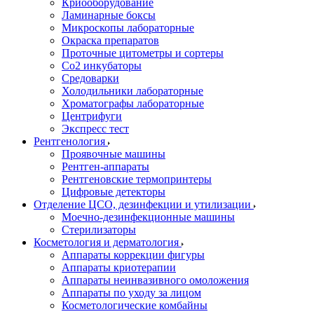
Криооборудование
Ламинарные боксы
Микроскопы лабораторные
Окраска препаратов
Проточные цитометры и сортеры
Со2 инкубаторы
Средоварки
Холодильники лабораторные
Хроматографы лабораторные
Центрифуги
Экспресс тест
Рентгенология
Проявочные машины
Рентген-аппараты
Рентгеновские термопринтеры
Цифровые детекторы
Отделение ЦСО, дезинфекции и утилизации
Моечно-дезинфекционные машины
Стерилизаторы
Косметология и дерматология
Аппараты коррекции фигуры
Аппараты криотерапии
Аппараты неинвазивного омоложения
Аппараты по уходу за лицом
Косметологические комбайны