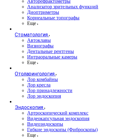
Авторефрактометры
Анализатор зрительных функций
Диоптриметры
Корнеальные топографы
Еще
Стоматология
Автоклавы
Визиографы
Дентальные рентгены
Интраоральные камеры
Еще
Отоларингология
Лор комбайны
Лор кресла
Лор принадлежности
Лор эндоскопия
Эндоскопия
Артроскопический комплекс
Видеокапсульная эндоскопия
Видеоэндоскопы
Гибкие эндоскопы (Фиброcкопы)
Еще