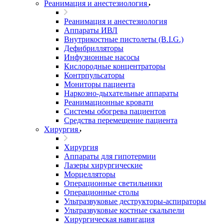
Реанимация и анестезиология
Реанимация и анестезиология
Аппараты ИВЛ
Внутрикостные пистолеты (B.I.G.)
Дефибрилляторы
Инфузионные насосы
Кислородные концентраторы
Контрпульсаторы
Мониторы пациента
Наркозно-дыхательные аппараты
Реанимационные кровати
Системы обогрева пациентов
Средства перемещение пациента
Хирургия
Хирургия
Аппараты для гипотермии
Лазеры хирургические
Морцелляторы
Операционные светильники
Операционные столы
Ультразвуковые деструкторы-аспираторы
Ультразвуковые костные скальпели
Хирургическая навигация