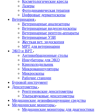
Косметологические кресла
Лазеры
Фотодинамическая терапия
Цифровые дерматоскопы
Ветеринария
Ветеринарные анализаторы
Ветеринарные видеоэндоскопы
Ветеринарные рентген-аппараты
Ветеринарные УЗИ
Жесткая вет. эндоскопия
МРТ для ветеринарии
ЭКО и ВРТ
Антивибрационные столы
Инкубаторы для ЭКО
Криохолодильник
Микроманипуляторы
Микроскопы
Рабочие станции
Буровой инструмент
Денситометры
Рентгеновские денситометры
Ультразвуковые денситометры
Медицинские дезинфицирующие средства
Медицинские мониторы
Медицинские мониторы для диагностики