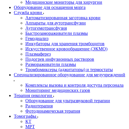
Медицинские мониторы для хирургии
Оборудование для оснащения морга
Служба крови
Автоматизированная заготовка крови
Аппараты для аутотрансфузии
Аутогемотрансфузия
Быстрозамораживатели плазмы
Гемодиализ
Инкубаторы для хранения тромбоцитов
Искусственное кровообращение (ЭКМО)
Плазмаферез
Подогрев инфузионных растворов
Размораживатели плазмы
Тромбомиксеры (аджитаторы) и термостаты
Специализированное оборудование для медучреждений
Комплексы вызова и контроля доступа персонала
Мониторинг медицинских газов
Терапия онкологии
Оборудование для ультразвуковой терапии
Радиотерапия
Фотодинамическая терапия
Томографы
КТ
МРТ