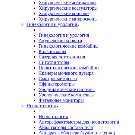
Хирургические аспираторы
Хирургические коагуляторы
Хирургические консоли
Хирургические микроскопы
Гинекология и урология
Гинекология и урология
Акушерские кровати
Гинекологические комбайны
Кольпоскопы
Лазерная литотрипсия
Литотрипторы
Проктологические комбайны
Сканеры мочевого пузыря
Смотровые кресла
Сфинктерометры
Уродинамические системы
Урологические комплексы
Фетальные мониторы
Неонатология
Неонатология
Авторефрактометры для неонатологии
Анализаторы состава тела
Аппараты обогрева (лучистое тепло)