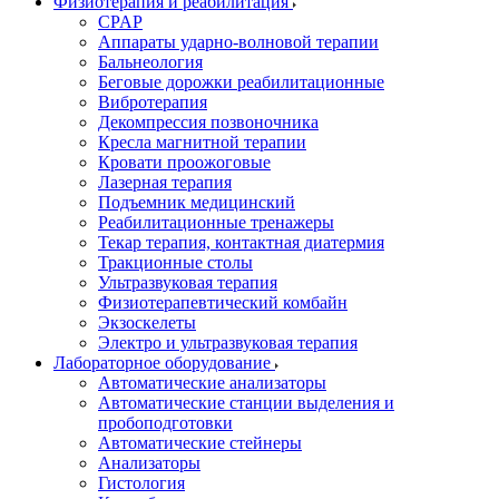
Физиотерапия и реабилитация
CPAP
Аппараты ударно-волновой терапии
Бальнеология
Беговые дорожки реабилитационные
Вибротерапия
Декомпрессия позвоночника
Кресла магнитной терапии
Кровати проожоговые
Лазерная терапия
Подъемник медицинский
Реабилитационные тренажеры
Текар терапия, контактная диатермия
Тракционные столы
Ультразвуковая терапия
Физиотерапевтический комбайн
Экзоскелеты
Электро и ультразвуковая терапия
Лабораторное оборудование
Автоматические анализаторы
Автоматические станции выделения и
пробоподготовки
Автоматические стейнеры
Анализаторы
Гистология