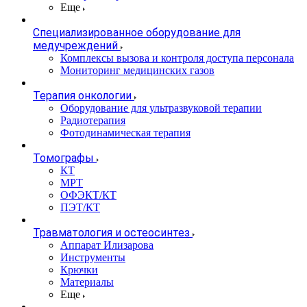
Еще
Специализированное оборудование для
медучреждений
Комплексы вызова и контроля доступа персонала
Мониторинг медицинских газов
Терапия онкологии
Оборудование для ультразвуковой терапии
Радиотерапия
Фотодинамическая терапия
Томографы
КТ
МРТ
ОФЭКТ/КТ
ПЭТ/КТ
Травматология и остеосинтез
Аппарат Илизарова
Инструменты
Крючки
Материалы
Еще