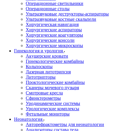
Операционные светильники
Операционные столы
Ультразвуковые деструкторы-аспираторы
Ультразвуковые костные скальпели
Хирургическая навигация
Хирургические аспираторы
Хирургические коагуляторы
Хирургические консоли
Хирургические микроскопы
Гинекология и урология
Акушерские кровати
Гинекологические комбайны
Кольпоскопы
Лазерная литотрипсия
Литотрипторы
Проктологические комбайны
Сканеры мочевого пузыря
Смотровые кресла
Сфинктерометры
Уродинамические системы
Урологические комплексы
Фетальные мониторы
Неонатология
Авторефрактометры для неонатологии
Анализаторы состава тела