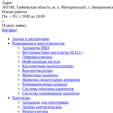
Адрес
393749, Тамбовская область, м. о. Мичуринский, с. Заворонежск
Режим работы
Пн. – Пт.: с 9:00 до 18:00
Подать заявку
Каталог
Акции и распродажи
Реанимация и анестезиология
Аппараты ИВЛ
Внутрикостные пистолеты (B.I.G.)
Дефибрилляторы
Инфузионные насосы
Кислородные концентраторы
Контрпульсаторы
Мониторы пациента
Наркозно-дыхательные аппараты
Реанимационные кровати
Системы обогрева пациентов
Средства перемещение пациента
Хирургия
Аппараты для гипотермии
Лазеры хирургические
Морцелляторы