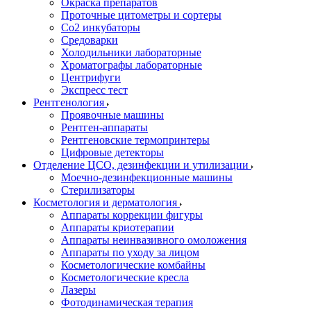
Окраска препаратов
Проточные цитометры и сортеры
Со2 инкубаторы
Средоварки
Холодильники лабораторные
Хроматографы лабораторные
Центрифуги
Экспресс тест
Рентгенология
Проявочные машины
Рентген-аппараты
Рентгеновские термопринтеры
Цифровые детекторы
Отделение ЦСО, дезинфекции и утилизации
Моечно-дезинфекционные машины
Стерилизаторы
Косметология и дерматология
Аппараты коррекции фигуры
Аппараты криотерапии
Аппараты неинвазивного омоложения
Аппараты по уходу за лицом
Косметологические комбайны
Косметологические кресла
Лазеры
Фотодинамическая терапия