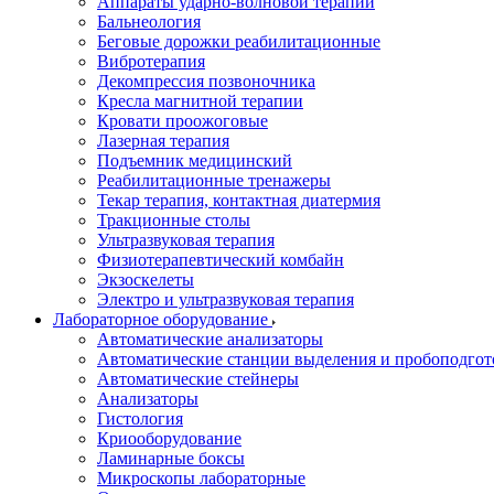
Аппараты ударно-волновой терапии
Бальнеология
Беговые дорожки реабилитационные
Вибротерапия
Декомпрессия позвоночника
Кресла магнитной терапии
Кровати проожоговые
Лазерная терапия
Подъемник медицинский
Реабилитационные тренажеры
Текар терапия, контактная диатермия
Тракционные столы
Ультразвуковая терапия
Физиотерапевтический комбайн
Экзоскелеты
Электро и ультразвуковая терапия
Лабораторное оборудование
Автоматические анализаторы
Автоматические станции выделения и пробоподгот
Автоматические стейнеры
Анализаторы
Гистология
Криооборудование
Ламинарные боксы
Микроскопы лабораторные