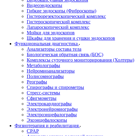
Видеоэндоскопы
Гибкие эндоскопы (Фиброcкопы)
Гистерорезектоскопический комплекс
Гистероскопический комплекс
Лапароскопический комплекс
Мойки для эндоскопов
Шкафы для хранения и сушки эндоскопов
Функциональная диагностика
Анализаторы состава тела
Биологическая обратная связь (БОС)
Комплексы суточного мониторирования (Холтеры)
Метаболографы
Нейромиоанализаторы
Полисомнографы
Реографы
Спирографы и спирометры
Стресс-системы
Сфигмометры
Электрокардиографы
Электронейромиографы
Электроэнцефалографы
Эхоэнцефалоскопы
Физиотерапия и реабилитация
CPAP