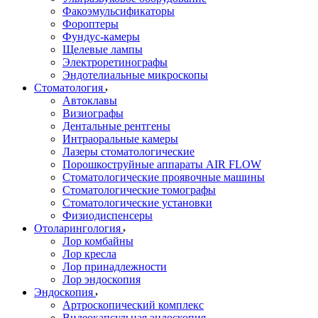
Факоэмульсификаторы
Фороптеры
Фундус-камеры
Щелевые лампы
Электроретинографы
Эндотелиальные микроскопы
Стоматология
Автоклавы
Визиографы
Дентальные рентгены
Интраоральные камеры
Лазеры стоматологические
Порошкоструйные аппараты AIR FLOW
Стоматологические проявочные машины
Стоматологические томографы
Стоматологические установки
Физиодиспенсеры
Отоларингология
Лор комбайны
Лор кресла
Лор принадлежности
Лор эндоскопия
Эндоскопия
Артроскопический комплекс
Видеокапсульная эндоскопия