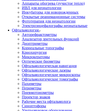
Аппараты обогрева (лучистое тепло)
ИВЛ для неонатологии
Инкубаторы для новорожденных
Открытые реанимационные системы
Фототерапия для неонатологии
Электроэнцефалографы неонатальные
Офтальмология
Авторефрактометры
Анализатор зрительных функций
Диоптриметры
Корнеальные топографы
Криохирургия
Микрокератомы
Оптические биометры
Офтальмологическая навигация
Офтальмологические лазеры
Офтальмологические микроскопы
Офтальмологические томографы
Пахиметры
Периметры
Пневмотонометры
Проектор знаков
Рабочие места офтальмолога
Синоптофоры
Ультразвуковое оборудование