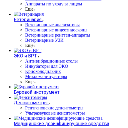
Аппараты по уходу за лицом
Еще
Ветеринария
Ветеринарные анализаторы
Ветеринарные видеоэндоскопы
Ветеринарные рентген-аппараты
Ветеринарные УЗИ
Еще
ЭКО и ВРТ
Антивибрационные столы
Инкубаторы для ЭКО
Криохолодильник
Микроманипуляторы
Еще
Буровой инструмент
Денситометры
Рентгеновские денситометры
Ультразвуковые денситометры
Медицинские дезинфицирующие средства