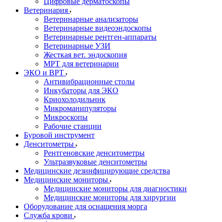
Цифровые дерматоскопы
Ветеринария
Ветеринарные анализаторы
Ветеринарные видеоэндоскопы
Ветеринарные рентген-аппараты
Ветеринарные УЗИ
Жесткая вет. эндоскопия
МРТ для ветеринарии
ЭКО и ВРТ
Антивибрационные столы
Инкубаторы для ЭКО
Криохолодильник
Микроманипуляторы
Микроскопы
Рабочие станции
Буровой инструмент
Денситометры
Рентгеновские денситометры
Ультразвуковые денситометры
Медицинские дезинфицирующие средства
Медицинские мониторы
Медицинские мониторы для диагностики
Медицинские мониторы для хирургии
Оборудование для оснащения морга
Служба крови