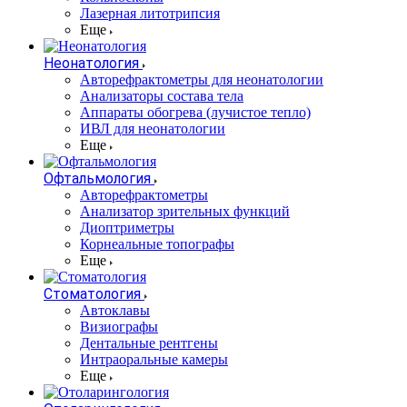
Лазерная литотрипсия
Еще
Неонатология
Авторефрактометры для неонатологии
Анализаторы состава тела
Аппараты обогрева (лучистое тепло)
ИВЛ для неонатологии
Еще
Офтальмология
Авторефрактометры
Анализатор зрительных функций
Диоптриметры
Корнеальные топографы
Еще
Стоматология
Автоклавы
Визиографы
Дентальные рентгены
Интраоральные камеры
Еще