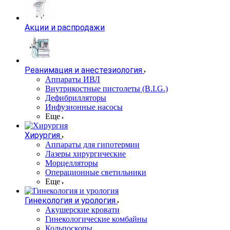
Акции и распродажи
Реанимация и анестезиология
Аппараты ИВЛ
Внутрикостные пистолеты (B.I.G.)
Дефибрилляторы
Инфузионные насосы
Еще
Хирургия
Аппараты для гипотермии
Лазеры хирургические
Морцелляторы
Операционные светильники
Еще
Гинекология и урология
Акушерские кровати
Гинекологические комбайны
Кольпоскопы