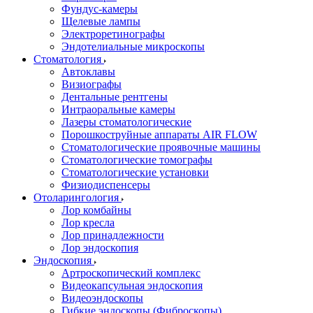
Фундус-камеры
Щелевые лампы
Электроретинографы
Эндотелиальные микроскопы
Стоматология
Автоклавы
Визиографы
Дентальные рентгены
Интраоральные камеры
Лазеры стоматологические
Порошкоструйные аппараты AIR FLOW
Стоматологические проявочные машины
Стоматологические томографы
Стоматологические установки
Физиодиспенсеры
Отоларингология
Лор комбайны
Лор кресла
Лор принадлежности
Лор эндоскопия
Эндоскопия
Артроскопический комплекс
Видеокапсульная эндоскопия
Видеоэндоскопы
Гибкие эндоскопы (Фиброcкопы)