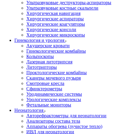
Ультразвуковые деструкторы-аспираторы
Ультразвуковые костные скальпели
Хирургическая навигация
Хирургические аспираторы
Хирургические коагуляторы
Хирургические консоли
Хирургические микроскопы
Гинекология и урология
Акушерские кровати
Гинекологические комбайны
Кольпоскопы
Лазерная литотрипсия
Литотрипторы
Проктологические комбайны
Сканеры мочевого пузыря
Смотровые кресла
Сфинктерометры
Уродинамические системы
Урологические комплексы
Фетальные мониторы
Неонатология
Авторефрактометры для неонатологии
Анализаторы состава тела
Аппараты обогрева (лучистое тепло)
ИВЛ для неонатологии