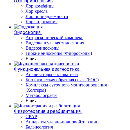
Отоларингология
Лор комбайны
Лор кресла
Лор принадлежности
Лор эндоскопия
Эндоскопия
Артроскопический комплекс
Видеокапсульная эндоскопия
Видеоэндоскопы
Гибкие эндоскопы (Фиброcкопы)
Еще
Функциональная диагностика
Анализаторы состава тела
Биологическая обратная связь (БОС)
Комплексы суточного мониторирования
(Холтеры)
Метаболографы
Еще
Физиотерапия и реабилитация
CPAP
Аппараты ударно-волновой терапии
Бальнеология