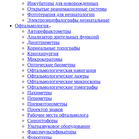
Инкубаторы для новорожденных
Открытые реанимационные системы
Фототерапия для неонатологии
Электроэнцефалографы неонатальные
Офтальмология
Авторефрактометры
Анализатор зрительных функций
Диоптриметры
Корнеальные топографы
Криохирургия
Микрокератомы
Оптические биометры
Офтальмологическая навигация
Офтальмологические лазеры
Офтальмологические микроскопы
Офтальмологические томографы
Пахиметры
Периметры
Пневмотонометры
Проектор знаков
Рабочие места офтальмолога
Синоптофоры
Ультразвуковое оборудование
Факоэмульсификаторы
Фороптеры