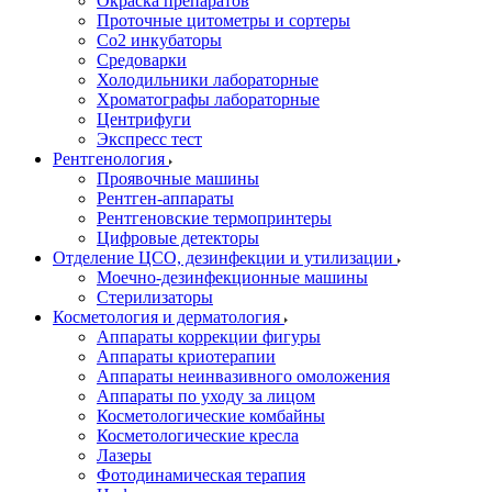
Окраска препаратов
Проточные цитометры и сортеры
Со2 инкубаторы
Средоварки
Холодильники лабораторные
Хроматографы лабораторные
Центрифуги
Экспресс тест
Рентгенология
Проявочные машины
Рентген-аппараты
Рентгеновские термопринтеры
Цифровые детекторы
Отделение ЦСО, дезинфекции и утилизации
Моечно-дезинфекционные машины
Стерилизаторы
Косметология и дерматология
Аппараты коррекции фигуры
Аппараты криотерапии
Аппараты неинвазивного омоложения
Аппараты по уходу за лицом
Косметологические комбайны
Косметологические кресла
Лазеры
Фотодинамическая терапия