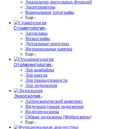
Анализатор зрительных функций
Диоптриметры
Корнеальные топографы
Еще
Стоматология
Автоклавы
Визиографы
Дентальные рентгены
Интраоральные камеры
Еще
Отоларингология
Лор комбайны
Лор кресла
Лор принадлежности
Лор эндоскопия
Эндоскопия
Артроскопический комплекс
Видеокапсульная эндоскопия
Видеоэндоскопы
Гибкие эндоскопы (Фиброcкопы)
Еще