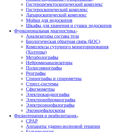
Гистерорезектоскопический комплекс
Гистероскопический комплекс
Лапароскопический комплекс
Мойки для эндоскопов
Шкафы для хранения и сушки эндоскопов
Функциональная диагностика
Анализаторы состава тела
Биологическая обратная связь (БОС)
Комплексы суточного мониторирования
(Холтеры)
Метаболографы
Нейромиоанализаторы
Полисомнографы
Реографы
Спирографы и спирометры
Стресс-системы
Сфигмометры
Электрокардиографы
Электронейромиографы
Электроэнцефалографы
Эхоэнцефалоскопы
Физиотерапия и реабилитация
CPAP
Аппараты ударно-волновой терапии
Бальнеология