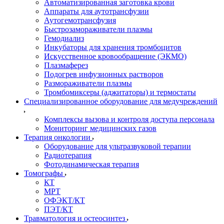
Автоматизированная заготовка крови
Аппараты для аутотрансфузии
Аутогемотрансфузия
Быстрозамораживатели плазмы
Гемодиализ
Инкубаторы для хранения тромбоцитов
Искусственное кровообращение (ЭКМО)
Плазмаферез
Подогрев инфузионных растворов
Размораживатели плазмы
Тромбомиксеры (аджитаторы) и термостаты
Специализированное оборудование для медучреждений
Комплексы вызова и контроля доступа персонала
Мониторинг медицинских газов
Терапия онкологии
Оборудование для ультразвуковой терапии
Радиотерапия
Фотодинамическая терапия
Томографы
КТ
МРТ
ОФЭКТ/КТ
ПЭТ/КТ
Травматология и остеосинтез