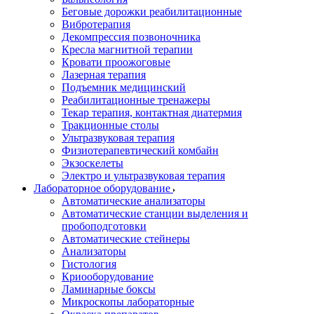
Беговые дорожки реабилитационные
Вибротерапия
Декомпрессия позвоночника
Кресла магнитной терапии
Кровати проожоговые
Лазерная терапия
Подъемник медицинский
Реабилитационные тренажеры
Текар терапия, контактная диатермия
Тракционные столы
Ультразвуковая терапия
Физиотерапевтический комбайн
Экзоскелеты
Электро и ультразвуковая терапия
Лабораторное оборудование
Автоматические анализаторы
Автоматические станции выделения и
пробоподготовки
Автоматические стейнеры
Анализаторы
Гистология
Криооборудование
Ламинарные боксы
Микроскопы лабораторные