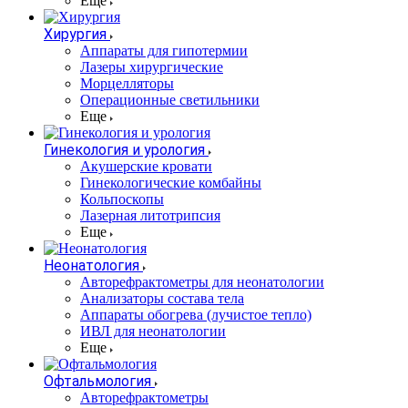
Еще
Хирургия
Аппараты для гипотермии
Лазеры хирургические
Морцелляторы
Операционные светильники
Еще
Гинекология и урология
Акушерские кровати
Гинекологические комбайны
Кольпоскопы
Лазерная литотрипсия
Еще
Неонатология
Авторефрактометры для неонатологии
Анализаторы состава тела
Аппараты обогрева (лучистое тепло)
ИВЛ для неонатологии
Еще
Офтальмология
Авторефрактометры