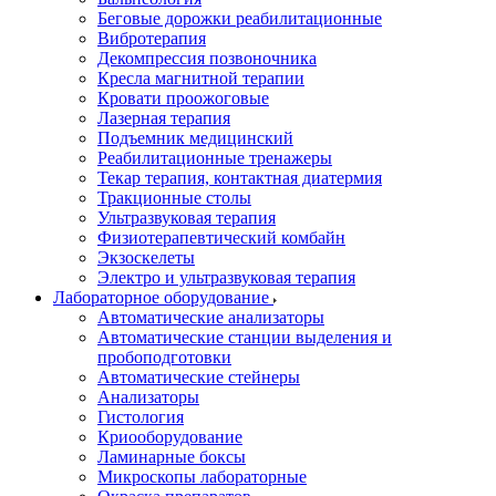
Беговые дорожки реабилитационные
Вибротерапия
Декомпрессия позвоночника
Кресла магнитной терапии
Кровати проожоговые
Лазерная терапия
Подъемник медицинский
Реабилитационные тренажеры
Текар терапия, контактная диатермия
Тракционные столы
Ультразвуковая терапия
Физиотерапевтический комбайн
Экзоскелеты
Электро и ультразвуковая терапия
Лабораторное оборудование
Автоматические анализаторы
Автоматические станции выделения и
пробоподготовки
Автоматические стейнеры
Анализаторы
Гистология
Криооборудование
Ламинарные боксы
Микроскопы лабораторные