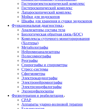
Гистерорезектоскопический комплекс
Гистероскопический комплекс
Лапароскопический комплекс
Мойки для эндоскопов
Шкафы для хранения и сушки эндоскопов
Функциональная диагностика
Анализаторы состава тела
Биологическая обратная связь (БОС)
Комплексы суточного мониторирования
(Холтеры)
Метаболографы
Нейромиоанализаторы
Полисомнографы
Реографы
Спирографы и спирометры
Стресс-системы
Сфигмометры
Электрокардиографы
Электронейромиографы
Электроэнцефалографы
Эхоэнцефалоскопы
Физиотерапия и реабилитация
CPAP
Аппараты ударно-волновой терапии
Бальнеология