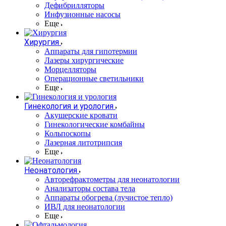
Дефибрилляторы
Инфузионные насосы
Еще
Хирургия
Аппараты для гипотермии
Лазеры хирургические
Морцелляторы
Операционные светильники
Еще
Гинекология и урология
Акушерские кровати
Гинекологические комбайны
Кольпоскопы
Лазерная литотрипсия
Еще
Неонатология
Авторефрактометры для неонатологии
Анализаторы состава тела
Аппараты обогрева (лучистое тепло)
ИВЛ для неонатологии
Еще