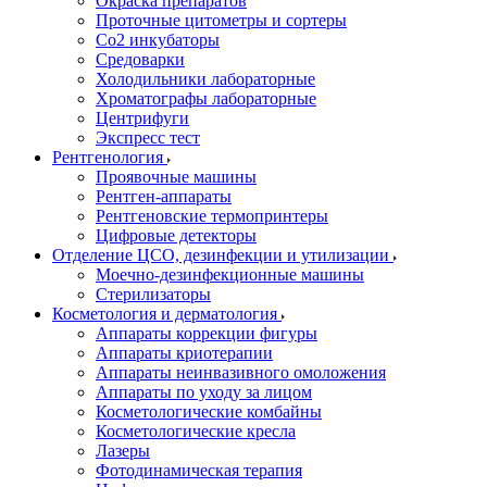
Окраска препаратов
Проточные цитометры и сортеры
Со2 инкубаторы
Средоварки
Холодильники лабораторные
Хроматографы лабораторные
Центрифуги
Экспресс тест
Рентгенология
Проявочные машины
Рентген-аппараты
Рентгеновские термопринтеры
Цифровые детекторы
Отделение ЦСО, дезинфекции и утилизации
Моечно-дезинфекционные машины
Стерилизаторы
Косметология и дерматология
Аппараты коррекции фигуры
Аппараты криотерапии
Аппараты неинвазивного омоложения
Аппараты по уходу за лицом
Косметологические комбайны
Косметологические кресла
Лазеры
Фотодинамическая терапия