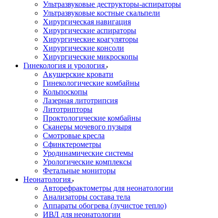
Ультразвуковые деструкторы-аспираторы
Ультразвуковые костные скальпели
Хирургическая навигация
Хирургические аспираторы
Хирургические коагуляторы
Хирургические консоли
Хирургические микроскопы
Гинекология и урология
Акушерские кровати
Гинекологические комбайны
Кольпоскопы
Лазерная литотрипсия
Литотрипторы
Проктологические комбайны
Сканеры мочевого пузыря
Смотровые кресла
Сфинктерометры
Уродинамические системы
Урологические комплексы
Фетальные мониторы
Неонатология
Авторефрактометры для неонатологии
Анализаторы состава тела
Аппараты обогрева (лучистое тепло)
ИВЛ для неонатологии