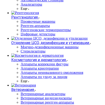
Автоматические стейнеры
Анализаторы
Еще
Рентгенология
Проявочные машины
Рентген-аппараты
Рентгеновские термопринтеры
Цифровые детекторы
Отделение ЦСО, дезинфекции и утилизации
Моечно-дезинфекционные машины
Стерилизаторы
Косметология и дерматология
Аппараты коррекции фигуры
Аппараты криотерапии
Аппараты неинвазивного омоложения
Аппараты по уходу за лицом
Еще
Ветеринария
Ветеринарные анализаторы
Ветеринарные видеоэндоскопы
Ветеринарные рентген-аппараты