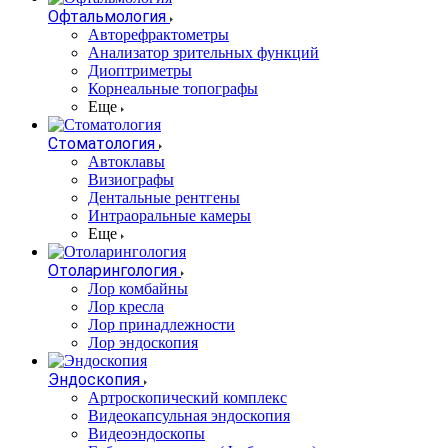
Офтальмология
Авторефрактометры
Анализатор зрительных функций
Диоптриметры
Корнеальные топографы
Еще
Стоматология
Автоклавы
Визиографы
Дентальные рентгены
Интраоральные камеры
Еще
Отоларингология
Лор комбайны
Лор кресла
Лор принадлежности
Лор эндоскопия
Эндоскопия
Артроскопический комплекс
Видеокапсульная эндоскопия
Видеоэндоскопы