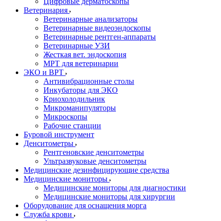
Цифровые дерматоскопы
Ветеринария
Ветеринарные анализаторы
Ветеринарные видеоэндоскопы
Ветеринарные рентген-аппараты
Ветеринарные УЗИ
Жесткая вет. эндоскопия
МРТ для ветеринарии
ЭКО и ВРТ
Антивибрационные столы
Инкубаторы для ЭКО
Криохолодильник
Микроманипуляторы
Микроскопы
Рабочие станции
Буровой инструмент
Денситометры
Рентгеновские денситометры
Ультразвуковые денситометры
Медицинские дезинфицирующие средства
Медицинские мониторы
Медицинские мониторы для диагностики
Медицинские мониторы для хирургии
Оборудование для оснащения морга
Служба крови