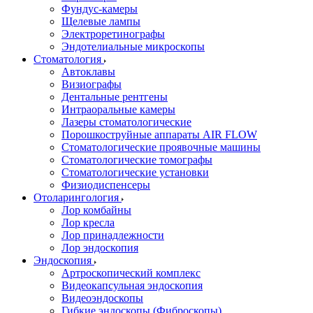
Фундус-камеры
Щелевые лампы
Электроретинографы
Эндотелиальные микроскопы
Стоматология
Автоклавы
Визиографы
Дентальные рентгены
Интраоральные камеры
Лазеры стоматологические
Порошкоструйные аппараты AIR FLOW
Стоматологические проявочные машины
Стоматологические томографы
Стоматологические установки
Физиодиспенсеры
Отоларингология
Лор комбайны
Лор кресла
Лор принадлежности
Лор эндоскопия
Эндоскопия
Артроскопический комплекс
Видеокапсульная эндоскопия
Видеоэндоскопы
Гибкие эндоскопы (Фиброcкопы)