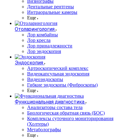
Визиографы
Дентальные рентгены
Интраоральные камеры
Еще
Отоларингология
Лор комбайны
Лор кресла
Лор принадлежности
Лор эндоскопия
Эндоскопия
Артроскопический комплекс
Видеокапсульная эндоскопия
Видеоэндоскопы
Гибкие эндоскопы (Фиброcкопы)
Еще
Функциональная диагностика
Анализаторы состава тела
Биологическая обратная связь (БОС)
Комплексы суточного мониторирования
(Холтеры)
Метаболографы
Еще