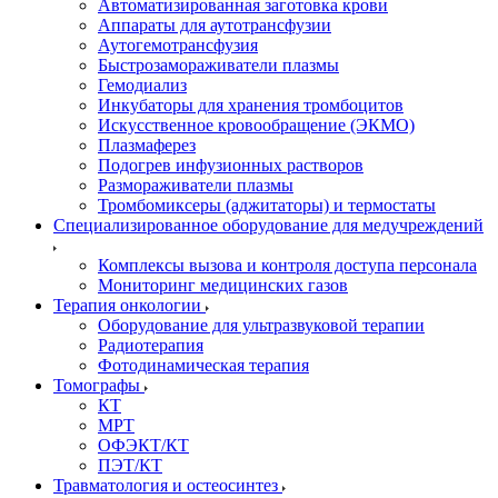
Автоматизированная заготовка крови
Аппараты для аутотрансфузии
Аутогемотрансфузия
Быстрозамораживатели плазмы
Гемодиализ
Инкубаторы для хранения тромбоцитов
Искусственное кровообращение (ЭКМО)
Плазмаферез
Подогрев инфузионных растворов
Размораживатели плазмы
Тромбомиксеры (аджитаторы) и термостаты
Специализированное оборудование для медучреждений
Комплексы вызова и контроля доступа персонала
Мониторинг медицинских газов
Терапия онкологии
Оборудование для ультразвуковой терапии
Радиотерапия
Фотодинамическая терапия
Томографы
КТ
МРТ
ОФЭКТ/КТ
ПЭТ/КТ
Травматология и остеосинтез