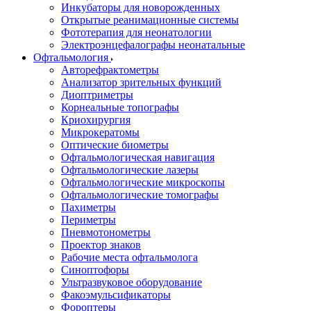
Инкубаторы для новорожденных
Открытые реанимационные системы
Фототерапия для неонатологии
Электроэнцефалографы неонатальные
Офтальмология
Авторефрактометры
Анализатор зрительных функций
Диоптриметры
Корнеальные топографы
Криохирургия
Микрокератомы
Оптические биометры
Офтальмологическая навигация
Офтальмологические лазеры
Офтальмологические микроскопы
Офтальмологические томографы
Пахиметры
Периметры
Пневмотонометры
Проектор знаков
Рабочие места офтальмолога
Синоптофоры
Ультразвуковое оборудование
Факоэмульсификаторы
Фороптеры