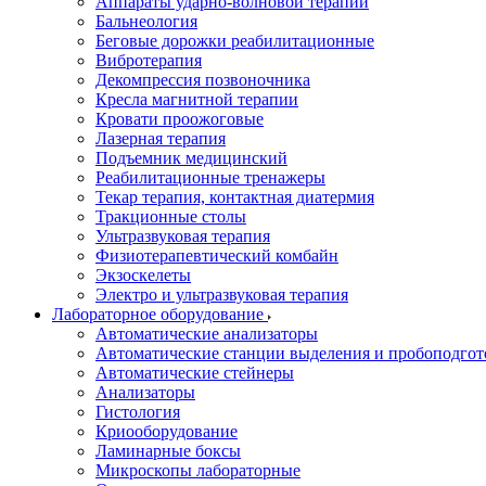
Аппараты ударно-волновой терапии
Бальнеология
Беговые дорожки реабилитационные
Вибротерапия
Декомпрессия позвоночника
Кресла магнитной терапии
Кровати проожоговые
Лазерная терапия
Подъемник медицинский
Реабилитационные тренажеры
Текар терапия, контактная диатермия
Тракционные столы
Ультразвуковая терапия
Физиотерапевтический комбайн
Экзоскелеты
Электро и ультразвуковая терапия
Лабораторное оборудование
Автоматические анализаторы
Автоматические станции выделения и пробоподгот
Автоматические стейнеры
Анализаторы
Гистология
Криооборудование
Ламинарные боксы
Микроскопы лабораторные