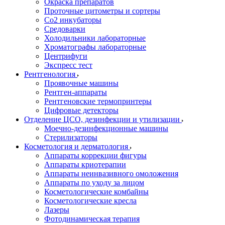
Окраска препаратов
Проточные цитометры и сортеры
Со2 инкубаторы
Средоварки
Холодильники лабораторные
Хроматографы лабораторные
Центрифуги
Экспресс тест
Рентгенология
Проявочные машины
Рентген-аппараты
Рентгеновские термопринтеры
Цифровые детекторы
Отделение ЦСО, дезинфекции и утилизации
Моечно-дезинфекционные машины
Стерилизаторы
Косметология и дерматология
Аппараты коррекции фигуры
Аппараты криотерапии
Аппараты неинвазивного омоложения
Аппараты по уходу за лицом
Косметологические комбайны
Косметологические кресла
Лазеры
Фотодинамическая терапия