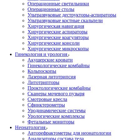
Операционные светильники
Операционные столы
Ультразвуковые деструкторы-аспираторы
Ультразвуковые костные скальпели
Хирургическая навигация
Хирургические аспираторы
Хирургические коагуляторы
Хирургические консоли
Хирургические микроскопы
Гинекология и урология
Акушерские кровати
Гинекологические комбайны
Кольпоскопы
Лазерная литотрипсия
Литотрипторы
Проктологические комбайны
Сканеры мочевого пузыря
Смотровые кресла
Сфинктерометры
Уродинамические системы
Урологические комплексы
Фетальные мониторы
Неонатология
Авторефрактометры для неонатологии
Анализаторы состава тела