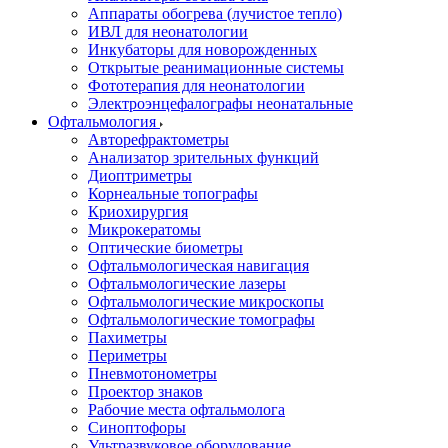
Аппараты обогрева (лучистое тепло)
ИВЛ для неонатологии
Инкубаторы для новорожденных
Открытые реанимационные системы
Фототерапия для неонатологии
Электроэнцефалографы неонатальные
Офтальмология
Авторефрактометры
Анализатор зрительных функций
Диоптриметры
Корнеальные топографы
Криохирургия
Микрокератомы
Оптические биометры
Офтальмологическая навигация
Офтальмологические лазеры
Офтальмологические микроскопы
Офтальмологические томографы
Пахиметры
Периметры
Пневмотонометры
Проектор знаков
Рабочие места офтальмолога
Синоптофоры
Ультразвуковое оборудование