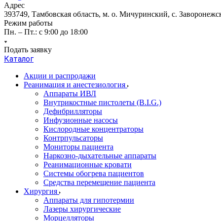
Адрес
393749, Тамбовская область, м. о. Мичуринский, с. Заворонежск
Режим работы
Пн. – Пт.: с 9:00 до 18:00
Подать заявку
Каталог
Акции и распродажи
Реанимация и анестезиология
Аппараты ИВЛ
Внутрикостные пистолеты (B.I.G.)
Дефибрилляторы
Инфузионные насосы
Кислородные концентраторы
Контрпульсаторы
Мониторы пациента
Наркозно-дыхательные аппараты
Реанимационные кровати
Системы обогрева пациентов
Средства перемещение пациента
Хирургия
Аппараты для гипотермии
Лазеры хирургические
Морцелляторы