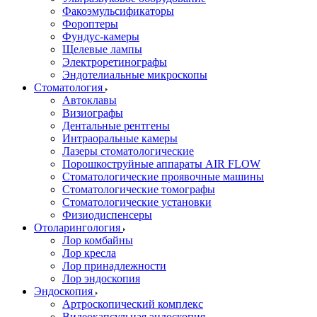
Факоэмульсификаторы
Фороптеры
Фундус-камеры
Щелевые лампы
Электроретинографы
Эндотелиальные микроскопы
Стоматология
Автоклавы
Визиографы
Дентальные рентгены
Интраоральные камеры
Лазеры стоматологические
Порошкоструйные аппараты AIR FLOW
Стоматологические проявочные машины
Стоматологические томографы
Стоматологические установки
Физиодиспенсеры
Отоларингология
Лор комбайны
Лор кресла
Лор принадлежности
Лор эндоскопия
Эндоскопия
Артроскопический комплекс
Видеокапсульная эндоскопия