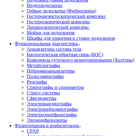
Видеоэндоскопы
Гибкие эндоскопы (Фиброcкопы)
Гистерорезектоскопический комплекс
Гистероскопический комплекс
Лапароскопический комплекс
Мойки для эндоскопов
Шкафы для хранения и сушки эндоскопов
Функциональная диагностика
Анализаторы состава тела
Биологическая обратная связь (БОС)
Комплексы суточного мониторирования (Холтеры)
Метаболографы
Нейромиоанализаторы
Полисомнографы
Реографы
Спирографы и спирометры
Стресс-системы
Сфигмометры
Электрокардиографы
Электронейромиографы
Электроэнцефалографы
Эхоэнцефалоскопы
Физиотерапия и реабилитация
CPAP