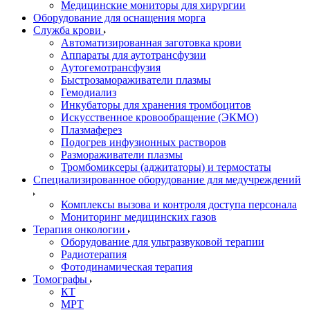
Медицинские мониторы для хирургии
Оборудование для оснащения морга
Служба крови
Автоматизированная заготовка крови
Аппараты для аутотрансфузии
Аутогемотрансфузия
Быстрозамораживатели плазмы
Гемодиализ
Инкубаторы для хранения тромбоцитов
Искусственное кровообращение (ЭКМО)
Плазмаферез
Подогрев инфузионных растворов
Размораживатели плазмы
Тромбомиксеры (аджитаторы) и термостаты
Специализированное оборудование для медучреждений
Комплексы вызова и контроля доступа персонала
Мониторинг медицинских газов
Терапия онкологии
Оборудование для ультразвуковой терапии
Радиотерапия
Фотодинамическая терапия
Томографы
КТ
МРТ