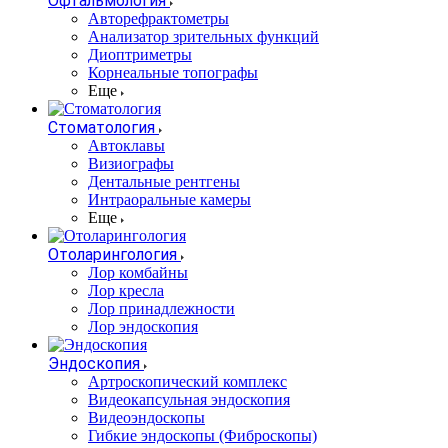
Офтальмология
Авторефрактометры
Анализатор зрительных функций
Диоптриметры
Корнеальные топографы
Еще
Стоматология
Автоклавы
Визиографы
Дентальные рентгены
Интраоральные камеры
Еще
Отоларингология
Лор комбайны
Лор кресла
Лор принадлежности
Лор эндоскопия
Эндоскопия
Артроскопический комплекс
Видеокапсульная эндоскопия
Видеоэндоскопы
Гибкие эндоскопы (Фиброcкопы)