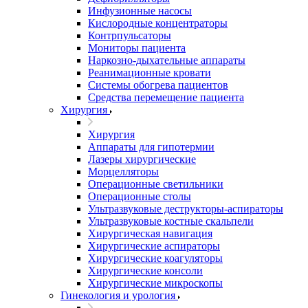
Инфузионные насосы
Кислородные концентраторы
Контрпульсаторы
Мониторы пациента
Наркозно-дыхательные аппараты
Реанимационные кровати
Системы обогрева пациентов
Средства перемещение пациента
Хирургия
Хирургия
Аппараты для гипотермии
Лазеры хирургические
Морцелляторы
Операционные светильники
Операционные столы
Ультразвуковые деструкторы-аспираторы
Ультразвуковые костные скальпели
Хирургическая навигация
Хирургические аспираторы
Хирургические коагуляторы
Хирургические консоли
Хирургические микроскопы
Гинекология и урология