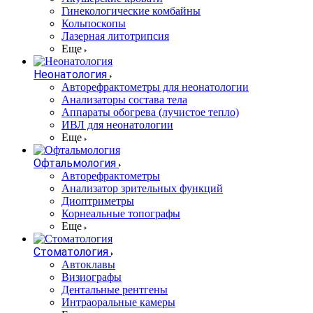
Гинекологические комбайны
Кольпоскопы
Лазерная литотрипсия
Еще
Неонатология
Авторефрактометры для неонатологии
Анализаторы состава тела
Аппараты обогрева (лучистое тепло)
ИВЛ для неонатологии
Еще
Офтальмология
Авторефрактометры
Анализатор зрительных функций
Диоптриметры
Корнеальные топографы
Еще
Стоматология
Автоклавы
Визиографы
Дентальные рентгены
Интраоральные камеры