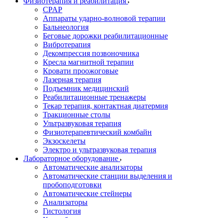
Физиотерапия и реабилитация
CPAP
Аппараты ударно-волновой терапии
Бальнеология
Беговые дорожки реабилитационные
Вибротерапия
Декомпрессия позвоночника
Кресла магнитной терапии
Кровати проожоговые
Лазерная терапия
Подъемник медицинский
Реабилитационные тренажеры
Текар терапия, контактная диатермия
Тракционные столы
Ультразвуковая терапия
Физиотерапевтический комбайн
Экзоскелеты
Электро и ультразвуковая терапия
Лабораторное оборудование
Автоматические анализаторы
Автоматические станции выделения и
пробоподготовки
Автоматические стейнеры
Анализаторы
Гистология