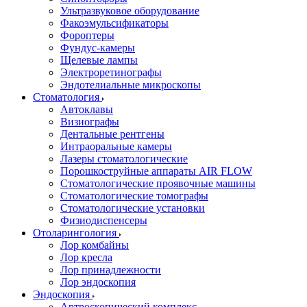
Ультразвуковое оборудование
Факоэмульсификаторы
Фороптеры
Фундус-камеры
Щелевые лампы
Электроретинографы
Эндотелиальные микроскопы
Стоматология
Автоклавы
Визиографы
Дентальные рентгены
Интраоральные камеры
Лазеры стоматологические
Порошкоструйные аппараты AIR FLOW
Стоматологические проявочные машины
Стоматологические томографы
Стоматологические установки
Физиодиспенсеры
Отоларингология
Лор комбайны
Лор кресла
Лор принадлежности
Лор эндоскопия
Эндоскопия
Артроскопический комплекс