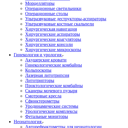
Морцелляторы
Операционные светильники
Операционные столы
Ультразвуковые деструкторы-аспираторы
Ультразвуковые костные скальпели
Хирургическая навигация
Хирургические аспираторы
Хирургические коагуляторы
Хирургические консоли
Хирургические микроскопы
Гинекология и урология
Акушерские кровати
Гинекологические комбайны
Кольпоскопы
Лазерная литотрипсия
Литотрипторы
Проктологические комбайны
Сканеры мочевого пузыря
Смотровые кресла
Сфинктерометры
Уродинамические системы
Урологические комплексы
Фетальные мониторы
Неонатология
Авторефрактометры для неонатологии