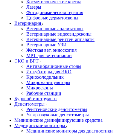
Косметологические кресла
Лазеры
Фотодинамическая терапия
Цифровые дерматоскопы
Ветеринария
Ветеринарные анализаторы
Ветеринарные видеоэндоскопы
Ветеринарные рентген-аппараты
Ветеринарные УЗИ
Жесткая вет. эндоскопия
МРТ для ветеринарии
ЭКО и ВРТ
Антивибрационные столы
Инкубаторы для ЭКО
Криохолодильник
Микроманипуляторы
Микроскопы
Рабочие станции
Буровой инструмент
Денситометры
Рентгеновские денситометры
Ультразвуковые денситометры
Медицинские дезинфицирующие средства
Медицинские мониторы
Медицинские мониторы для диагностики