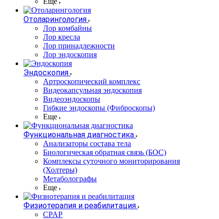
Еще
Отоларингология
Лор комбайны
Лор кресла
Лор принадлежности
Лор эндоскопия
Эндоскопия
Артроскопический комплекс
Видеокапсульная эндоскопия
Видеоэндоскопы
Гибкие эндоскопы (Фиброcкопы)
Еще
Функциональная диагностика
Анализаторы состава тела
Биологическая обратная связь (БОС)
Комплексы суточного мониторирования
(Холтеры)
Метаболографы
Еще
Физиотерапия и реабилитация
CPAP