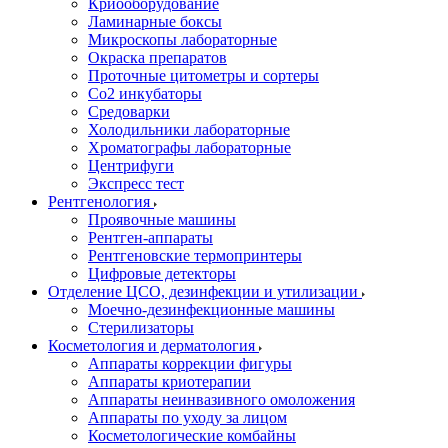
Криооборудование
Ламинарные боксы
Микроскопы лабораторные
Окраска препаратов
Проточные цитометры и сортеры
Со2 инкубаторы
Средоварки
Холодильники лабораторные
Хроматографы лабораторные
Центрифуги
Экспресс тест
Рентгенология
Проявочные машины
Рентген-аппараты
Рентгеновские термопринтеры
Цифровые детекторы
Отделение ЦСО, дезинфекции и утилизации
Моечно-дезинфекционные машины
Стерилизаторы
Косметология и дерматология
Аппараты коррекции фигуры
Аппараты криотерапии
Аппараты неинвазивного омоложения
Аппараты по уходу за лицом
Косметологические комбайны