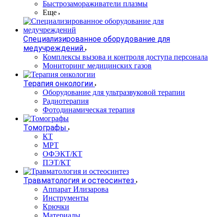
Быстрозамораживатели плазмы
Еще
Специализированное оборудование для
медучреждений
Комплексы вызова и контроля доступа персонала
Мониторинг медицинских газов
Терапия онкологии
Оборудование для ультразвуковой терапии
Радиотерапия
Фотодинамическая терапия
Томографы
КТ
МРТ
ОФЭКТ/КТ
ПЭТ/КТ
Травматология и остеосинтез
Аппарат Илизарова
Инструменты
Крючки
Материалы