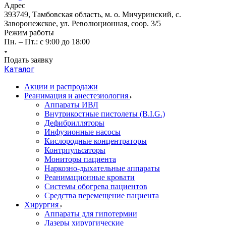
Адрес
393749, Тамбовская область, м. о. Мичуринский, с.
Заворонежское, ул. Революционная, соор. 3/5
Режим работы
Пн. – Пт.: с 9:00 до 18:00
Подать заявку
Каталог
Акции и распродажи
Реанимация и анестезиология
Аппараты ИВЛ
Внутрикостные пистолеты (B.I.G.)
Дефибрилляторы
Инфузионные насосы
Кислородные концентраторы
Контрпульсаторы
Мониторы пациента
Наркозно-дыхательные аппараты
Реанимационные кровати
Системы обогрева пациентов
Средства перемещение пациента
Хирургия
Аппараты для гипотермии
Лазеры хирургические