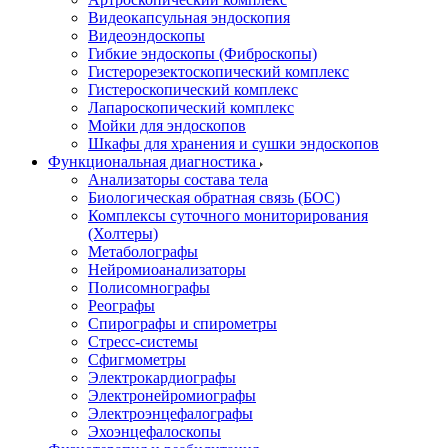
Видеокапсульная эндоскопия
Видеоэндоскопы
Гибкие эндоскопы (Фиброcкопы)
Гистерорезектоскопический комплекс
Гистероскопический комплекс
Лапароскопический комплекс
Мойки для эндоскопов
Шкафы для хранения и сушки эндоскопов
Функциональная диагностика
Анализаторы состава тела
Биологическая обратная связь (БОС)
Комплексы суточного мониторирования
(Холтеры)
Метаболографы
Нейромиоанализаторы
Полисомнографы
Реографы
Спирографы и спирометры
Стресс-системы
Сфигмометры
Электрокардиографы
Электронейромиографы
Электроэнцефалографы
Эхоэнцефалоскопы