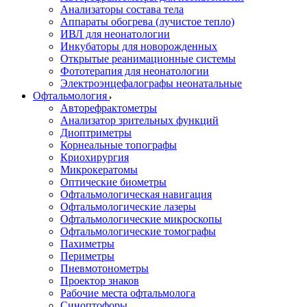
Анализаторы состава тела
Аппараты обогрева (лучистое тепло)
ИВЛ для неонатологии
Инкубаторы для новорожденных
Открытые реанимационные системы
Фототерапия для неонатологии
Электроэнцефалографы неонатальные
Офтальмология
Авторефрактометры
Анализатор зрительных функций
Диоптриметры
Корнеальные топографы
Криохирургия
Микрокератомы
Оптические биометры
Офтальмологическая навигация
Офтальмологические лазеры
Офтальмологические микроскопы
Офтальмологические томографы
Пахиметры
Периметры
Пневмотонометры
Проектор знаков
Рабочие места офтальмолога
Синоптофоры