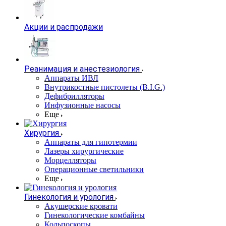
Акции и распродажи
Реанимация и анестезиология
Аппараты ИВЛ
Внутрикостные пистолеты (B.I.G.)
Дефибрилляторы
Инфузионные насосы
Еще
Хирургия
Аппараты для гипотермии
Лазеры хирургические
Морцелляторы
Операционные светильники
Еще
Гинекология и урология
Акушерские кровати
Гинекологические комбайны
Кольпоскопы