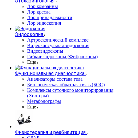
Отоларингология
Лор комбайны
Лор кресла
Лор принадлежности
Лор эндоскопия
Эндоскопия
Артроскопический комплекс
Видеокапсульная эндоскопия
Видеоэндоскопы
Гибкие эндоскопы (Фиброcкопы)
Еще
Функциональная диагностика
Анализаторы состава тела
Биологическая обратная связь (БОС)
Комплексы суточного мониторирования
(Холтеры)
Метаболографы
Еще
Физиотерапия и реабилитация
CPAP