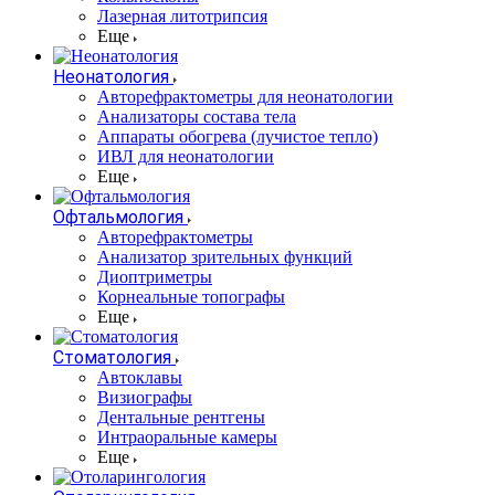
Лазерная литотрипсия
Еще
Неонатология
Авторефрактометры для неонатологии
Анализаторы состава тела
Аппараты обогрева (лучистое тепло)
ИВЛ для неонатологии
Еще
Офтальмология
Авторефрактометры
Анализатор зрительных функций
Диоптриметры
Корнеальные топографы
Еще
Стоматология
Автоклавы
Визиографы
Дентальные рентгены
Интраоральные камеры
Еще