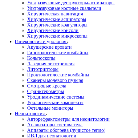
Ультразвуковые деструкторы-аспираторы
Ультразвуковые костные скальпели
Хирургическая навигация
Хирургические аспираторы
Хирургические коагуляторы
Хирургические консоли
Хирургические микроскопы
Гинекология и урология
Акушерские кровати
Гинекологические комбайны
Кольпоскопы
Лазерная литотрипсия
Литотрипторы
Проктологические комбайны
Сканеры мочевого пузыря
Смотровые кресла
Сфинктерометры
Уродинамические системы
Урологические комплексы
Фетальные мониторы
Неонатология
Авторефрактометры для неонатологии
Анализаторы состава тела
Аппараты обогрева (лучистое тепло)
ИВЛ для неонатологии