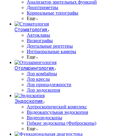
Анализатор зрительных функций
Диоптриметры
Корнеальные топографы
Еще
Стоматология
Автоклавы
Визиографы
Дентальные рентгены
Интраоральные камеры
Еще
Отоларингология
Лор комбайны
Лор кресла
Лор принадлежности
Лор эндоскопия
Эндоскопия
Артроскопический комплекс
Видеокапсульная эндоскопия
Видеоэндоскопы
Гибкие эндоскопы (Фиброcкопы)
Еще