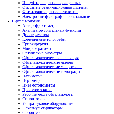
Инкубаторы для новорожденных
Открытые реанимационные системы
Фототерапия для неонатологии
Электроэнцефалографы неонатальные
Офтальмология
Авторефрактометры
Анализатор зрительных функций
Диоптриметры
Корнеальные топографы
Криохирургия
Микрокератомы
Оптические биометры
Офтальмологическая навигация
Офтальмологические лазеры
Офтальмологические микроскопы
Офтальмологические томографы
Пахиметры
Периметры
Пневмотонометры
Проектор знаков
Рабочие места офтальмолога
Синоптофоры
Ультразвуковое оборудование
Факоэмульсификаторы
Фороптеры