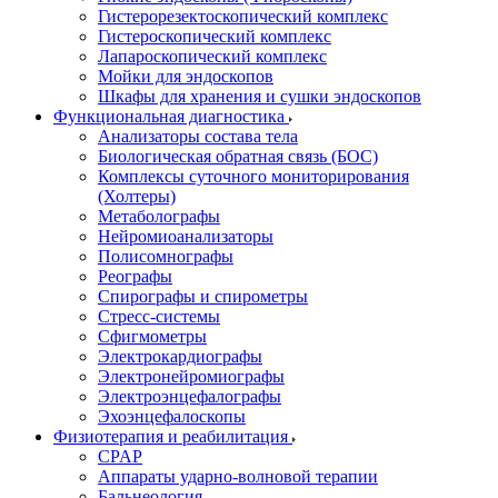
Гистерорезектоскопический комплекс
Гистероскопический комплекс
Лапароскопический комплекс
Мойки для эндоскопов
Шкафы для хранения и сушки эндоскопов
Функциональная диагностика
Анализаторы состава тела
Биологическая обратная связь (БОС)
Комплексы суточного мониторирования
(Холтеры)
Метаболографы
Нейромиоанализаторы
Полисомнографы
Реографы
Спирографы и спирометры
Стресс-системы
Сфигмометры
Электрокардиографы
Электронейромиографы
Электроэнцефалографы
Эхоэнцефалоскопы
Физиотерапия и реабилитация
CPAP
Аппараты ударно-волновой терапии
Бальнеология