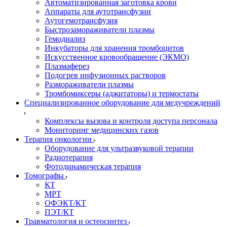
Автоматизированная заготовка крови
Аппараты для аутотрансфузии
Аутогемотрансфузия
Быстрозамораживатели плазмы
Гемодиализ
Инкубаторы для хранения тромбоцитов
Искусственное кровообращение (ЭКМО)
Плазмаферез
Подогрев инфузионных растворов
Размораживатели плазмы
Тромбомиксеры (аджитаторы) и термостаты
Специализированное оборудование для медучреждений
Комплексы вызова и контроля доступа персонала
Мониторинг медицинских газов
Терапия онкологии
Оборудование для ультразвуковой терапии
Радиотерапия
Фотодинамическая терапия
Томографы
КТ
МРТ
ОФЭКТ/КТ
ПЭТ/КТ
Травматология и остеосинтез