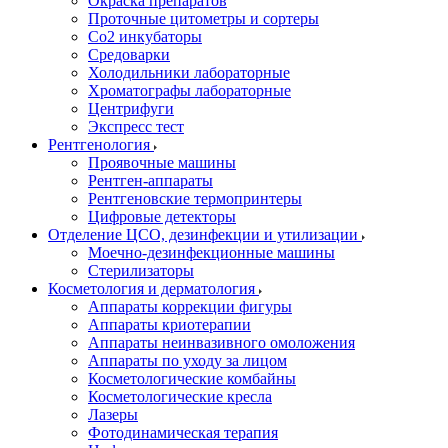
Окраска препаратов
Проточные цитометры и сортеры
Со2 инкубаторы
Средоварки
Холодильники лабораторные
Хроматографы лабораторные
Центрифуги
Экспресс тест
Рентгенология
Проявочные машины
Рентген-аппараты
Рентгеновские термопринтеры
Цифровые детекторы
Отделение ЦСО, дезинфекции и утилизации
Моечно-дезинфекционные машины
Стерилизаторы
Косметология и дерматология
Аппараты коррекции фигуры
Аппараты криотерапии
Аппараты неинвазивного омоложения
Аппараты по уходу за лицом
Косметологические комбайны
Косметологические кресла
Лазеры
Фотодинамическая терапия