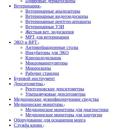
Цифровые дерматоскопы
Ветеринария
Ветеринарные анализаторы
Ветеринарные видеоэндоскопы
Ветеринарные рентген-аппараты
Ветеринарные УЗИ
Жесткая вет. эндоскопия
МРТ для ветеринарии
ЭКО и ВРТ
Антивибрационные столы
Инкубаторы для ЭКО
Криохолодильник
Микроманипуляторы
Микроскопы
Рабочие станции
Буровой инструмент
Денситометры
Рентгеновские денситометры
Ультразвуковые денситометры
Медицинские дезинфицирующие средства
Медицинские мониторы
Медицинские мониторы для диагностики
Медицинские мониторы для хирургии
Оборудование для оснащения морга
Служба крови