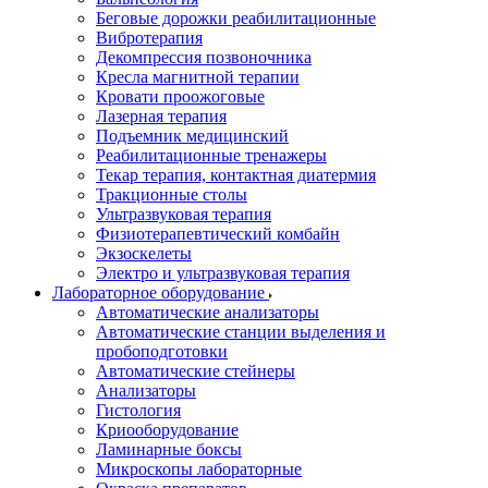
Беговые дорожки реабилитационные
Вибротерапия
Декомпрессия позвоночника
Кресла магнитной терапии
Кровати проожоговые
Лазерная терапия
Подъемник медицинский
Реабилитационные тренажеры
Текар терапия, контактная диатермия
Тракционные столы
Ультразвуковая терапия
Физиотерапевтический комбайн
Экзоскелеты
Электро и ультразвуковая терапия
Лабораторное оборудование
Автоматические анализаторы
Автоматические станции выделения и
пробоподготовки
Автоматические стейнеры
Анализаторы
Гистология
Криооборудование
Ламинарные боксы
Микроскопы лабораторные