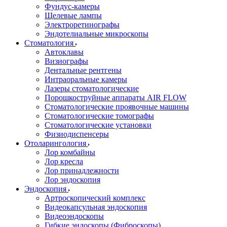
Фундус-камеры
Щелевые лампы
Электроретинографы
Эндотелиальные микроскопы
Стоматология
Автоклавы
Визиографы
Дентальные рентгены
Интраоральные камеры
Лазеры стоматологические
Порошкоструйные аппараты AIR FLOW
Стоматологические проявочные машины
Стоматологические томографы
Стоматологические установки
Физиодиспенсеры
Отоларингология
Лор комбайны
Лор кресла
Лор принадлежности
Лор эндоскопия
Эндоскопия
Артроскопический комплекс
Видеокапсульная эндоскопия
Видеоэндоскопы
Гибкие эндоскопы (Фиброcкопы)