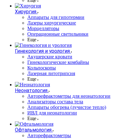
Еще
Хирургия
Аппараты для гипотермии
Лазеры хирургические
Морцелляторы
Операционные светильники
Еще
Гинекология и урология
Акушерские кровати
Гинекологические комбайны
Кольпоскопы
Лазерная литотрипсия
Еще
Неонатология
Авторефрактометры для неонатологии
Анализаторы состава тела
Аппараты обогрева (лучистое тепло)
ИВЛ для неонатологии
Еще
Офтальмология
Авторефрактометры