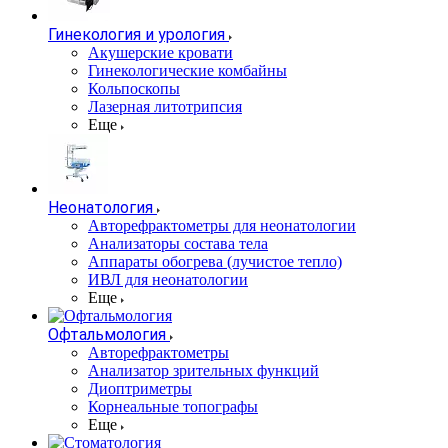
Гинекология и урология
Акушерские кровати
Гинекологические комбайны
Кольпоскопы
Лазерная литотрипсия
Еще
Неонатология
Авторефрактометры для неонатологии
Анализаторы состава тела
Аппараты обогрева (лучистое тепло)
ИВЛ для неонатологии
Еще
Офтальмология
Авторефрактометры
Анализатор зрительных функций
Диоптриметры
Корнеальные топографы
Еще