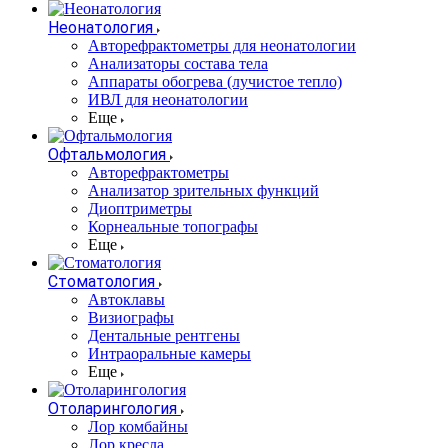
Неонатология
Авторефрактометры для неонатологии
Анализаторы состава тела
Аппараты обогрева (лучистое тепло)
ИВЛ для неонатологии
Еще
Офтальмология
Авторефрактометры
Анализатор зрительных функций
Диоптриметры
Корнеальные топографы
Еще
Стоматология
Автоклавы
Визиографы
Дентальные рентгены
Интраоральные камеры
Еще
Отоларингология
Лор комбайны
Лор кресла