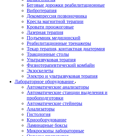
Беговые дорожки реабилитационные
Вибротерапия
Декомпрессия позвоночника
Кресла магнитной терапии
Кровати проожоговые
Лазерная терапия
Подъемник медицинский
Реабилитационные тренажеры
Текар терапия, контактная диатермия
Тракционные столы
Ультразвуковая терапия
Физиотерапевтический комбайн
Экзоскелеты
Электро и ультразвуковая терапия
Лабораторное оборудование
Автоматические анализаторы
Автоматические станции выделения и
пробоподготовки
Автоматические стейнеры
Анализаторы
Гистология
Криооборудование
Ламинарные боксы
Микроскопы лабораторные