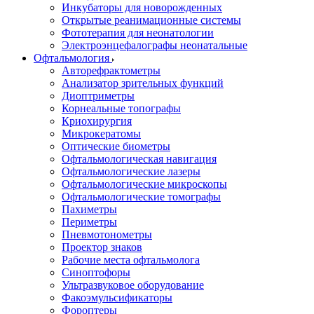
Инкубаторы для новорожденных
Открытые реанимационные системы
Фототерапия для неонатологии
Электроэнцефалографы неонатальные
Офтальмология
Авторефрактометры
Анализатор зрительных функций
Диоптриметры
Корнеальные топографы
Криохирургия
Микрокератомы
Оптические биометры
Офтальмологическая навигация
Офтальмологические лазеры
Офтальмологические микроскопы
Офтальмологические томографы
Пахиметры
Периметры
Пневмотонометры
Проектор знаков
Рабочие места офтальмолога
Синоптофоры
Ультразвуковое оборудование
Факоэмульсификаторы
Фороптеры