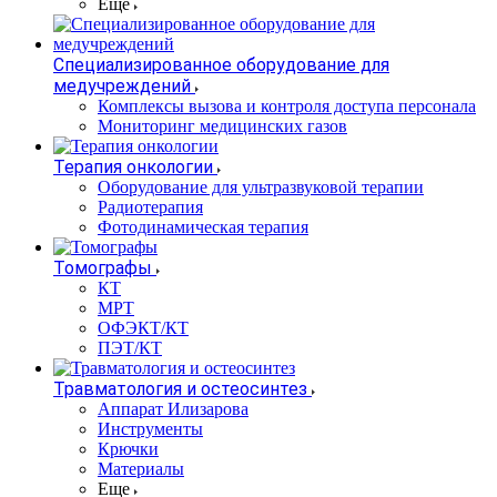
Еще
Специализированное оборудование для
медучреждений
Комплексы вызова и контроля доступа персонала
Мониторинг медицинских газов
Терапия онкологии
Оборудование для ультразвуковой терапии
Радиотерапия
Фотодинамическая терапия
Томографы
КТ
МРТ
ОФЭКТ/КТ
ПЭТ/КТ
Травматология и остеосинтез
Аппарат Илизарова
Инструменты
Крючки
Материалы
Еще