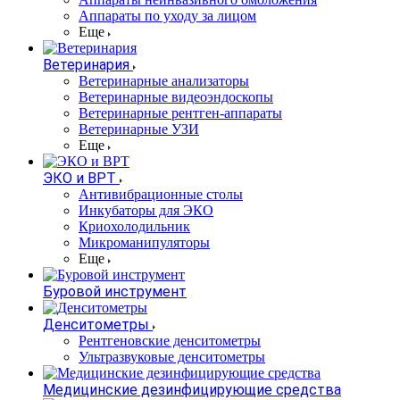
Аппараты по уходу за лицом
Еще
Ветеринария
Ветеринарные анализаторы
Ветеринарные видеоэндоскопы
Ветеринарные рентген-аппараты
Ветеринарные УЗИ
Еще
ЭКО и ВРТ
Антивибрационные столы
Инкубаторы для ЭКО
Криохолодильник
Микроманипуляторы
Еще
Буровой инструмент
Денситометры
Рентгеновские денситометры
Ультразвуковые денситометры
Медицинские дезинфицирующие средства