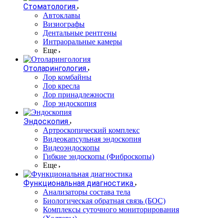
Стоматология
Автоклавы
Визиографы
Дентальные рентгены
Интраоральные камеры
Еще
Отоларингология
Лор комбайны
Лор кресла
Лор принадлежности
Лор эндоскопия
Эндоскопия
Артроскопический комплекс
Видеокапсульная эндоскопия
Видеоэндоскопы
Гибкие эндоскопы (Фиброcкопы)
Еще
Функциональная диагностика
Анализаторы состава тела
Биологическая обратная связь (БОС)
Комплексы суточного мониторирования