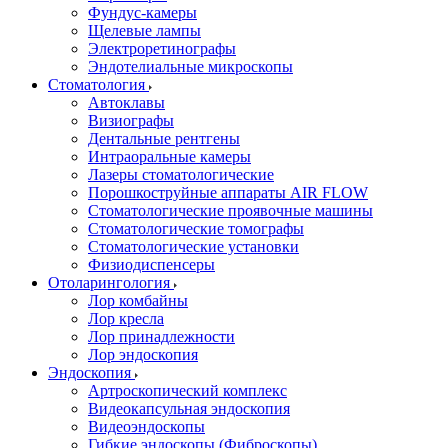
Фундус-камеры
Щелевые лампы
Электроретинографы
Эндотелиальные микроскопы
Стоматология
Автоклавы
Визиографы
Дентальные рентгены
Интраоральные камеры
Лазеры стоматологические
Порошкоструйные аппараты AIR FLOW
Стоматологические проявочные машины
Стоматологические томографы
Стоматологические установки
Физиодиспенсеры
Отоларингология
Лор комбайны
Лор кресла
Лор принадлежности
Лор эндоскопия
Эндоскопия
Артроскопический комплекс
Видеокапсульная эндоскопия
Видеоэндоскопы
Гибкие эндоскопы (Фиброcкопы)