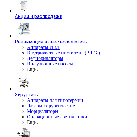
Акции и распродажи
Реанимация и анестезиология
Аппараты ИВЛ
Внутрикостные пистолеты (B.I.G.)
Дефибрилляторы
Инфузионные насосы
Еще
Хирургия
Аппараты для гипотермии
Лазеры хирургические
Морцелляторы
Операционные светильники
Еще