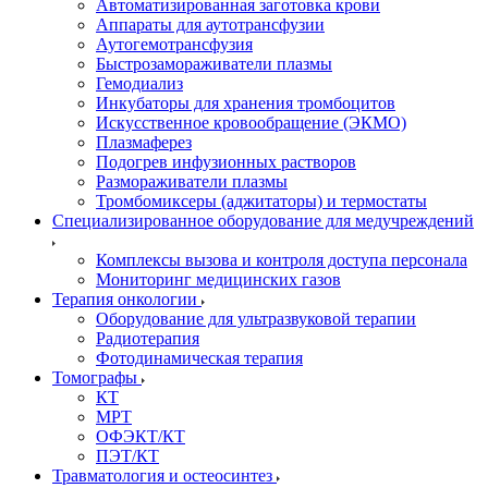
Автоматизированная заготовка крови
Аппараты для аутотрансфузии
Аутогемотрансфузия
Быстрозамораживатели плазмы
Гемодиализ
Инкубаторы для хранения тромбоцитов
Искусственное кровообращение (ЭКМО)
Плазмаферез
Подогрев инфузионных растворов
Размораживатели плазмы
Тромбомиксеры (аджитаторы) и термостаты
Специализированное оборудование для медучреждений
Комплексы вызова и контроля доступа персонала
Мониторинг медицинских газов
Терапия онкологии
Оборудование для ультразвуковой терапии
Радиотерапия
Фотодинамическая терапия
Томографы
КТ
МРТ
ОФЭКТ/КТ
ПЭТ/КТ
Травматология и остеосинтез