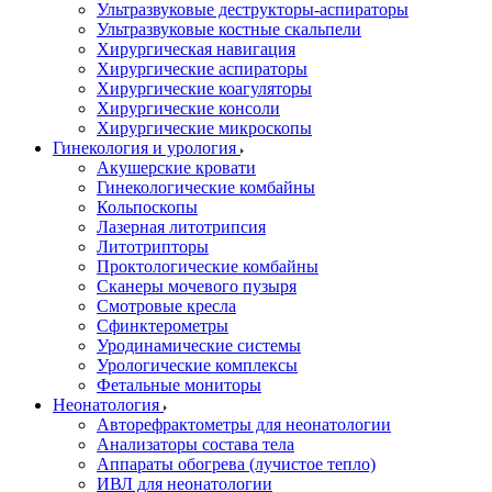
Ультразвуковые деструкторы-аспираторы
Ультразвуковые костные скальпели
Хирургическая навигация
Хирургические аспираторы
Хирургические коагуляторы
Хирургические консоли
Хирургические микроскопы
Гинекология и урология
Акушерские кровати
Гинекологические комбайны
Кольпоскопы
Лазерная литотрипсия
Литотрипторы
Проктологические комбайны
Сканеры мочевого пузыря
Смотровые кресла
Сфинктерометры
Уродинамические системы
Урологические комплексы
Фетальные мониторы
Неонатология
Авторефрактометры для неонатологии
Анализаторы состава тела
Аппараты обогрева (лучистое тепло)
ИВЛ для неонатологии