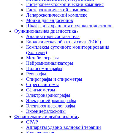
Гистерорезектоскопический комплекс
Гистероскопический комплекс
Лапароскопический комплекс
Мойки для эндоскопов
Шкафы для хранения и сушки эндоскопов
Функциональная диагностика
Анализаторы состава тела
Биологическая обратная связь (БОС)
Комплексы суточного мониторирования
(Холтеры)
Метаболографы
Нейромиоанализаторы
Полисомнографы
Реографы
Спирографы и спирометры
Стресс-системы
Сфигмометры
Электрокардиографы
Электронейромиографы
Электроэнцефалографы
Эхоэнцефалоскопы
Физиотерапия и реабилитация
CPAP
Аппараты ударно-волновой терапии
Бальнеология