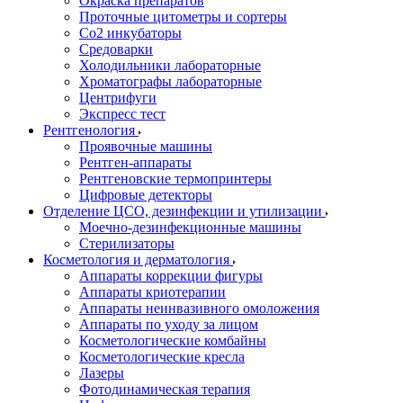
Окраска препаратов
Проточные цитометры и сортеры
Со2 инкубаторы
Средоварки
Холодильники лабораторные
Хроматографы лабораторные
Центрифуги
Экспресс тест
Рентгенология
Проявочные машины
Рентген-аппараты
Рентгеновские термопринтеры
Цифровые детекторы
Отделение ЦСО, дезинфекции и утилизации
Моечно-дезинфекционные машины
Стерилизаторы
Косметология и дерматология
Аппараты коррекции фигуры
Аппараты криотерапии
Аппараты неинвазивного омоложения
Аппараты по уходу за лицом
Косметологические комбайны
Косметологические кресла
Лазеры
Фотодинамическая терапия