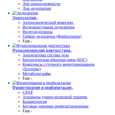
Лор принадлежности
Лор эндоскопия
Эндоскопия
Артроскопический комплекс
Видеокапсульная эндоскопия
Видеоэндоскопы
Гибкие эндоскопы (Фиброcкопы)
Еще
Функциональная диагностика
Анализаторы состава тела
Биологическая обратная связь (БОС)
Комплексы суточного мониторирования
(Холтеры)
Метаболографы
Еще
Физиотерапия и реабилитация
CPAP
Аппараты ударно-волновой терапии
Бальнеология
Беговые дорожки реабилитационные
Еще