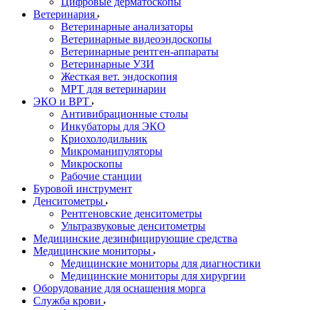
Цифровые дерматоскопы
Ветеринария
Ветеринарные анализаторы
Ветеринарные видеоэндоскопы
Ветеринарные рентген-аппараты
Ветеринарные УЗИ
Жесткая вет. эндоскопия
МРТ для ветеринарии
ЭКО и ВРТ
Антивибрационные столы
Инкубаторы для ЭКО
Криохолодильник
Микроманипуляторы
Микроскопы
Рабочие станции
Буровой инструмент
Денситометры
Рентгеновские денситометры
Ультразвуковые денситометры
Медицинские дезинфицирующие средства
Медицинские мониторы
Медицинские мониторы для диагностики
Медицинские мониторы для хирургии
Оборудование для оснащения морга
Служба крови