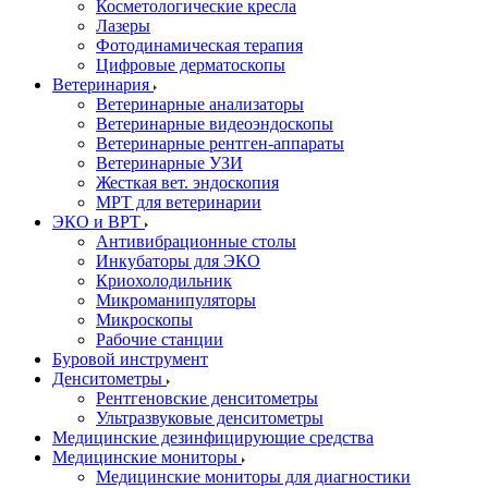
Косметологические кресла
Лазеры
Фотодинамическая терапия
Цифровые дерматоскопы
Ветеринария
Ветеринарные анализаторы
Ветеринарные видеоэндоскопы
Ветеринарные рентген-аппараты
Ветеринарные УЗИ
Жесткая вет. эндоскопия
МРТ для ветеринарии
ЭКО и ВРТ
Антивибрационные столы
Инкубаторы для ЭКО
Криохолодильник
Микроманипуляторы
Микроскопы
Рабочие станции
Буровой инструмент
Денситометры
Рентгеновские денситометры
Ультразвуковые денситометры
Медицинские дезинфицирующие средства
Медицинские мониторы
Медицинские мониторы для диагностики