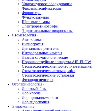
Ультразвуковое оборудование
Факоэмульсификаторы
Фороптеры
Фундус-камеры
Щелевые лампы
Электроретинографы
Эндотелиальные микроскопы
Стоматология
Автоклавы
Визиографы
Дентальные рентгены
Интраоральные камеры
Лазеры стоматологические
Порошкоструйные аппараты AIR FLOW
Стоматологические проявочные машины
Стоматологические томографы
Стоматологические установки
Физиодиспенсеры
Отоларингология
Лор комбайны
Лор кресла
Лор принадлежности
Лор эндоскопия
Эндоскопия
Артроскопический комплекс