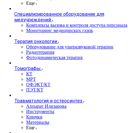
Еще
Специализированное оборудование для
медучреждений
Комплексы вызова и контроля доступа персонала
Мониторинг медицинских газов
Терапия онкологии
Оборудование для ультразвуковой терапии
Радиотерапия
Фотодинамическая терапия
Томографы
КТ
МРТ
ОФЭКТ/КТ
ПЭТ/КТ
Травматология и остеосинтез
Аппарат Илизарова
Инструменты
Крючки
Материалы
Еще