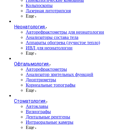
Гинекологические комбайны
Кольпоскопы
Лазерная литотрипсия
Еще
Неонатология
Авторефрактометры для неонатологии
Анализаторы состава тела
Аппараты обогрева (лучистое тепло)
ИВЛ для неонатологии
Еще
Офтальмология
Авторефрактометры
Анализатор зрительных функций
Диоптриметры
Корнеальные топографы
Еще
Стоматология
Автоклавы
Визиографы
Дентальные рентгены
Интраоральные камеры
Еще