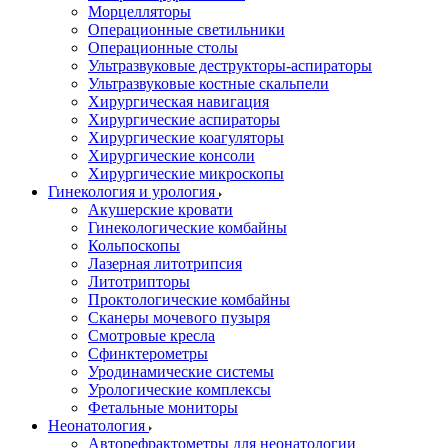
Морцелляторы
Операционные светильники
Операционные столы
Ультразвуковые деструкторы-аспираторы
Ультразвуковые костные скальпели
Хирургическая навигация
Хирургические аспираторы
Хирургические коагуляторы
Хирургические консоли
Хирургические микроскопы
Гинекология и урология
Акушерские кровати
Гинекологические комбайны
Кольпоскопы
Лазерная литотрипсия
Литотрипторы
Проктологические комбайны
Сканеры мочевого пузыря
Смотровые кресла
Сфинктерометры
Уродинамические системы
Урологические комплексы
Фетальные мониторы
Неонатология
Авторефрактометры для неонатологии