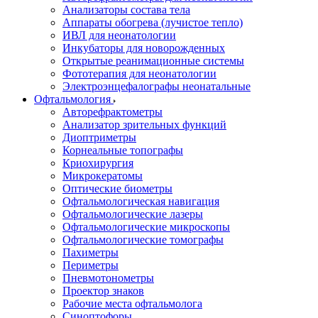
Анализаторы состава тела
Аппараты обогрева (лучистое тепло)
ИВЛ для неонатологии
Инкубаторы для новорожденных
Открытые реанимационные системы
Фототерапия для неонатологии
Электроэнцефалографы неонатальные
Офтальмология
Авторефрактометры
Анализатор зрительных функций
Диоптриметры
Корнеальные топографы
Криохирургия
Микрокератомы
Оптические биометры
Офтальмологическая навигация
Офтальмологические лазеры
Офтальмологические микроскопы
Офтальмологические томографы
Пахиметры
Периметры
Пневмотонометры
Проектор знаков
Рабочие места офтальмолога
Синоптофоры