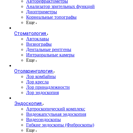
Авторефрактометры
Анализатор зрительных функций
Диоптриметры
Корнеальные топографы
Еще
Стоматология
Автоклавы
Визиографы
Дентальные рентгены
Интраоральные камеры
Еще
Отоларингология
Лор комбайны
Лор кресла
Лор принадлежности
Лор эндоскопия
Эндоскопия
Артроскопический комплекс
Видеокапсульная эндоскопия
Видеоэндоскопы
Гибкие эндоскопы (Фиброcкопы)
Еще