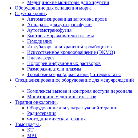
Медицинские мониторы для хирургии
Оборудование для оснащения морга
Служба крови
Автоматизированная заготовка крови
Аппараты для аутотрансфузии
Аутогемотрансфузия
Быстрозамораживатели плазмы
Гемодиализ
Инкубаторы для хранения тромбоцитов
Искусственное кровообращение (ЭКМО)
Плазмаферез
Подогрев инфузионных растворов
Размораживатели плазмы
Тромбомиксеры (аджитаторы) и термостаты
Специализированное оборудование для медучреждений
Комплексы вызова и контроля доступа персонала
Мониторинг медицинских газов
Терапия онкологии
Оборудование для ультразвуковой терапии
Радиотерапия
Фотодинамическая терапия
Томографы
КТ
МРТ