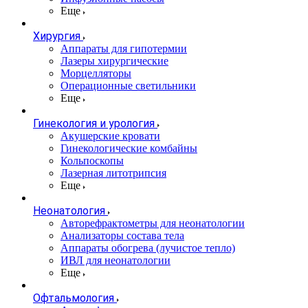
Еще
Хирургия
Аппараты для гипотермии
Лазеры хирургические
Морцелляторы
Операционные светильники
Еще
Гинекология и урология
Акушерские кровати
Гинекологические комбайны
Кольпоскопы
Лазерная литотрипсия
Еще
Неонатология
Авторефрактометры для неонатологии
Анализаторы состава тела
Аппараты обогрева (лучистое тепло)
ИВЛ для неонатологии
Еще
Офтальмология