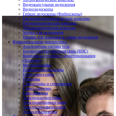
Видеокапсульная эндоскопия
Видеоэндоскопы
Гибкие эндоскопы (Фиброcкопы)
Гистерорезектоскопический комплекс
Гистероскопический комплекс
Лапароскопический комплекс
Мойки для эндоскопов
Шкафы для хранения и сушки эндоскопов
Функциональная диагностика
Анализаторы состава тела
Биологическая обратная связь (БОС)
Комплексы суточного мониторирования
(Холтеры)
Метаболографы
Нейромиоанализаторы
Полисомнографы
Реографы
Спирографы и спирометры
Стресс-системы
Сфигмометры
Электрокардиографы
Электронейромиографы
Электроэнцефалографы
Эхоэнцефалоскопы