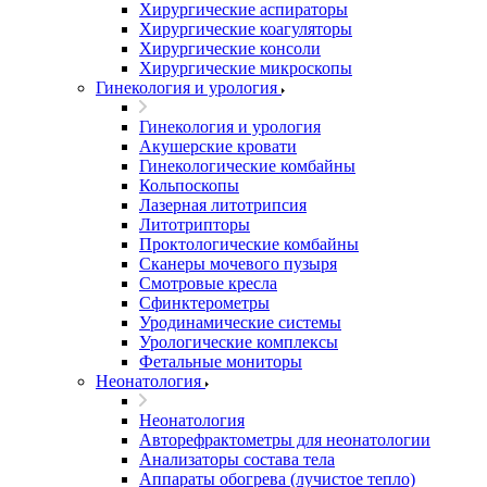
Хирургические аспираторы
Хирургические коагуляторы
Хирургические консоли
Хирургические микроскопы
Гинекология и урология
Гинекология и урология
Акушерские кровати
Гинекологические комбайны
Кольпоскопы
Лазерная литотрипсия
Литотрипторы
Проктологические комбайны
Сканеры мочевого пузыря
Смотровые кресла
Сфинктерометры
Уродинамические системы
Урологические комплексы
Фетальные мониторы
Неонатология
Неонатология
Авторефрактометры для неонатологии
Анализаторы состава тела
Аппараты обогрева (лучистое тепло)