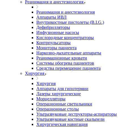
Реанимация и анестезиология
Реанимация и анестезиология
Аппараты ИВЛ
Внутрикостные пистолеты (B.I.G.)
Дефибрилляторы
Инфузионные насосы
Кислородные концентраторы
Контрпульсаторы
Мониторы пациента
Наркозно-дыхательные аппараты
Реанимационные кровати
Системы обогрева пациентов
Средства перемещение пациента
Хирургия
Хирургия
Аппараты для гипотермии
Лазеры хирургические
Морцелляторы
Операционные светильники
Операционные столы
Ультразвуковые деструкторы-аспираторы
Ультразвуковые костные скальпели
Хирургическая навигация