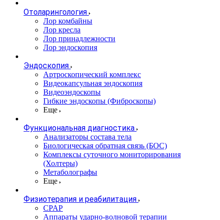
Отоларингология
Лор комбайны
Лор кресла
Лор принадлежности
Лор эндоскопия
Эндоскопия
Артроскопический комплекс
Видеокапсульная эндоскопия
Видеоэндоскопы
Гибкие эндоскопы (Фиброcкопы)
Еще
Функциональная диагностика
Анализаторы состава тела
Биологическая обратная связь (БОС)
Комплексы суточного мониторирования
(Холтеры)
Метаболографы
Еще
Физиотерапия и реабилитация
CPAP
Аппараты ударно-волновой терапии