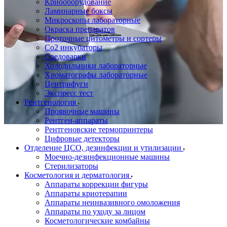
Криооборудование
Ламинарные боксы
Микроскопы лабораторные
Окраска препаратов
Проточные цитометры и сортеры
Со2 инкубаторы
Средоварки
Холодильники лабораторные
Хроматографы лабораторные
Центрифуги
Экспресс тест
Рентгенология
Проявочные машины
Рентген-аппараты
Рентгеновские термопринтеры
Цифровые детекторы
Отделение ЦСО, дезинфекции и утилизации
Моечно-дезинфекционные машины
Стерилизаторы
Косметология и дерматология
Аппараты коррекции фигуры
Аппараты криотерапии
Аппараты неинвазивного омоложения
Аппараты по уходу за лицом
Косметологические комбайны