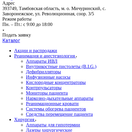
Адрес
393749, Тамбовская область, м. о. Мичуринский, с.
Заворонежское, ул. Революционная, соор. 3/5
Режим работы
Пн. – Пт.: с 9:00 до 18:00
Подать заявку
Каталог
Акции и распродажи
Реанимация и анестезиология
Аппараты ИВЛ
Внутрикостные пистолеты (B.I.G.)
Дефибрилляторы
Инфузионные насосы
Кислородные концентраторы
Контрпульсаторы
Мониторы пациента
Наркозно-дыхательные аппараты
Реанимационные кровати
Системы обогрева пациентов
Средства перемещение пациента
Хирургия
Аппараты для гипотермии
Лазеры хирургические