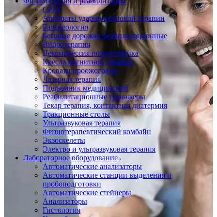
Физиотерапия и реабилитация
CPAP
Аппараты ударно-волновой терапии
Бальнеология
Беговые дорожки реабилитационные
Вибротерапия
Декомпрессия позвоночника
Кресла магнитной терапии
Кровати проожоговые
Лазерная терапия
Подъемник медицинский
Реабилитационные тренажеры
Текар терапия, контактная диатермия
Тракционные столы
Ультразвуковая терапия
Физиотерапевтический комбайн
Экзоскелеты
Электро и ультразвуковая терапия
Лабораторное оборудование
Автоматические анализаторы
Автоматические станции выделения и
пробоподготовки
Автоматические стейнеры
Анализаторы
Гистология