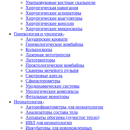
Ультразвуковые костные скальпели
Хирургическая навигация
Хирургические аспираторы
Хирургические коагуляторы
Хирургические консоли
Хирургические микроскопы
Гинекология и урология
Акушерские кровати
Гинекологические комбайны
Кольпоскопы
Лазерная литотрипсия
Литотрипторы
Проктологические комбайны
Сканеры мочевого пузыря
Смотровые кресла
Сфинктерометры
Уродинамические системы
Урологические комплексы
Фетальные мониторы
Неонатология
Авторефрактометры для неонатологии
Анализаторы состава тела
Аппараты обогрева (лучистое тепло)
ИВЛ для неонатологии
Инкубаторы для новорожденных