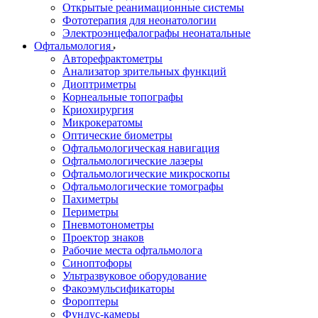
Открытые реанимационные системы
Фототерапия для неонатологии
Электроэнцефалографы неонатальные
Офтальмология
Авторефрактометры
Анализатор зрительных функций
Диоптриметры
Корнеальные топографы
Криохирургия
Микрокератомы
Оптические биометры
Офтальмологическая навигация
Офтальмологические лазеры
Офтальмологические микроскопы
Офтальмологические томографы
Пахиметры
Периметры
Пневмотонометры
Проектор знаков
Рабочие места офтальмолога
Синоптофоры
Ультразвуковое оборудование
Факоэмульсификаторы
Фороптеры
Фундус-камеры