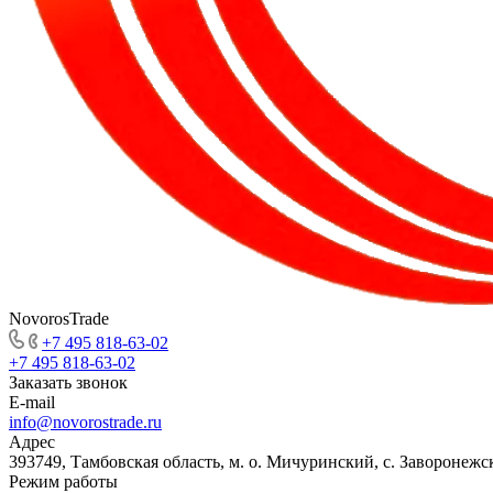
NovorosTrade
+7 495 818-63-02
+7 495 818-63-02
Заказать звонок
E-mail
info@novorostrade.ru
Адрес
393749, Тамбовская область, м. о. Мичуринский, с. Заворонежск
Режим работы