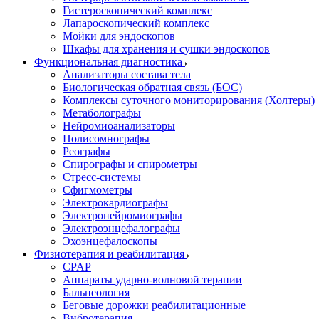
Гистероскопический комплекс
Лапароскопический комплекс
Мойки для эндоскопов
Шкафы для хранения и сушки эндоскопов
Функциональная диагностика
Анализаторы состава тела
Биологическая обратная связь (БОС)
Комплексы суточного мониторирования (Холтеры)
Метаболографы
Нейромиоанализаторы
Полисомнографы
Реографы
Спирографы и спирометры
Стресс-системы
Сфигмометры
Электрокардиографы
Электронейромиографы
Электроэнцефалографы
Эхоэнцефалоскопы
Физиотерапия и реабилитация
CPAP
Аппараты ударно-волновой терапии
Бальнеология
Беговые дорожки реабилитационные
Вибротерапия