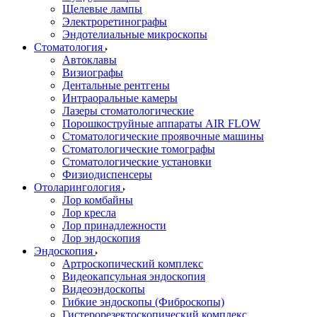
Щелевые лампы
Электроретинографы
Эндотелиальные микроскопы
Стоматология
Автоклавы
Визиографы
Дентальные рентгены
Интраоральные камеры
Лазеры стоматологические
Порошкоструйные аппараты AIR FLOW
Стоматологические проявочные машины
Стоматологические томографы
Стоматологические установки
Физиодиспенсеры
Отоларингология
Лор комбайны
Лор кресла
Лор принадлежности
Лор эндоскопия
Эндоскопия
Артроскопический комплекс
Видеокапсульная эндоскопия
Видеоэндоскопы
Гибкие эндоскопы (Фиброcкопы)
Гистерорезектоскопический комплекс