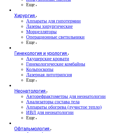
Еще
Хирургия
Аппараты для гипотермии
Лазеры хирургические
Морцелляторы
Операционные светильники
Еще
Гинекология и урология
Акушерские кровати
Гинекологические комбайны
Кольпоскопы
Лазерная литотрипсия
Еще
Неонатология
Авторефрактометры для неонатологии
Анализаторы состава тела
Аппараты обогрева (лучистое тепло)
ИВЛ для неонатологии
Еще
Офтальмология