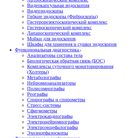
Видеокапсульная эндоскопия
Видеоэндоскопы
Гибкие эндоскопы (Фиброcкопы)
Гистерорезектоскопический комплекс
Гистероскопический комплекс
Лапароскопический комплекс
Мойки для эндоскопов
Шкафы для хранения и сушки эндоскопов
Функциональная диагностика
Анализаторы состава тела
Биологическая обратная связь (БОС)
Комплексы суточного мониторирования
(Холтеры)
Метаболографы
Нейромиоанализаторы
Полисомнографы
Реографы
Спирографы и спирометры
Стресс-системы
Сфигмометры
Электрокардиографы
Электронейромиографы
Электроэнцефалографы
Эхоэнцефалоскопы