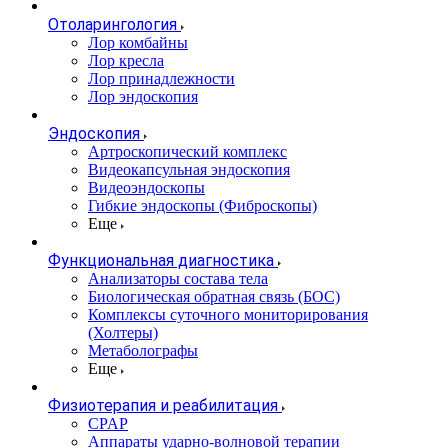
Отоларингология
Лор комбайны
Лор кресла
Лор принадлежности
Лор эндоскопия
Эндоскопия
Артроскопический комплекс
Видеокапсульная эндоскопия
Видеоэндоскопы
Гибкие эндоскопы (Фиброcкопы)
Еще
Функциональная диагностика
Анализаторы состава тела
Биологическая обратная связь (БОС)
Комплексы суточного мониторирования
(Холтеры)
Метаболографы
Еще
Физиотерапия и реабилитация
CPAP
Аппараты ударно-волновой терапии