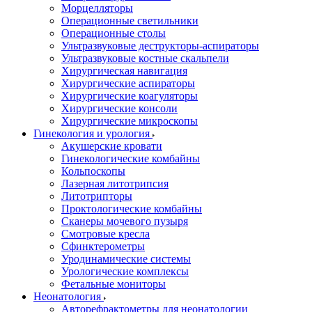
Морцелляторы
Операционные светильники
Операционные столы
Ультразвуковые деструкторы-аспираторы
Ультразвуковые костные скальпели
Хирургическая навигация
Хирургические аспираторы
Хирургические коагуляторы
Хирургические консоли
Хирургические микроскопы
Гинекология и урология
Акушерские кровати
Гинекологические комбайны
Кольпоскопы
Лазерная литотрипсия
Литотрипторы
Проктологические комбайны
Сканеры мочевого пузыря
Смотровые кресла
Сфинктерометры
Уродинамические системы
Урологические комплексы
Фетальные мониторы
Неонатология
Авторефрактометры для неонатологии