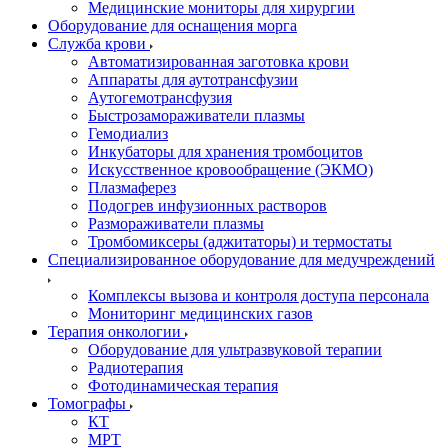
Медицинские мониторы для хирургии
Оборудование для оснащения морга
Служба крови
Автоматизированная заготовка крови
Аппараты для аутотрансфузии
Аутогемотрансфузия
Быстрозамораживатели плазмы
Гемодиализ
Инкубаторы для хранения тромбоцитов
Искусственное кровообращение (ЭКМО)
Плазмаферез
Подогрев инфузионных растворов
Размораживатели плазмы
Тромбомиксеры (аджитаторы) и термостаты
Специализированное оборудование для медучреждений
Комплексы вызова и контроля доступа персонала
Мониторинг медицинских газов
Терапия онкологии
Оборудование для ультразвуковой терапии
Радиотерапия
Фотодинамическая терапия
Томографы
КТ
МРТ