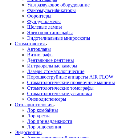
Ультразвуковое оборудование
Факоэмульсификаторы
Фороптеры
Фундус-камеры
Щелевые лампы
Электроретинографы
Эндотелиальные микроскопы
Стоматология
Автоклавы
Визиографы
Дентальные рентгены
Интраоральные камеры
Лазеры стоматологические
Порошкоструйные аппараты AIR FLOW
Стоматологические проявочные машины
Стоматологические томографы
Стоматологические установки
Физиодиспенсеры
Отоларингология
Лор комбайны
Лор кресла
Лор принадлежности
Лор эндоскопия
Эндоскопия
Артроскопический комплекс