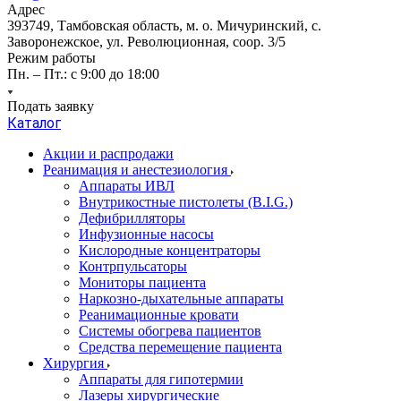
Адрес
393749, Тамбовская область, м. о. Мичуринский, с.
Заворонежское, ул. Революционная, соор. 3/5
Режим работы
Пн. – Пт.: с 9:00 до 18:00
Подать заявку
Каталог
Акции и распродажи
Реанимация и анестезиология
Аппараты ИВЛ
Внутрикостные пистолеты (B.I.G.)
Дефибрилляторы
Инфузионные насосы
Кислородные концентраторы
Контрпульсаторы
Мониторы пациента
Наркозно-дыхательные аппараты
Реанимационные кровати
Системы обогрева пациентов
Средства перемещение пациента
Хирургия
Аппараты для гипотермии
Лазеры хирургические