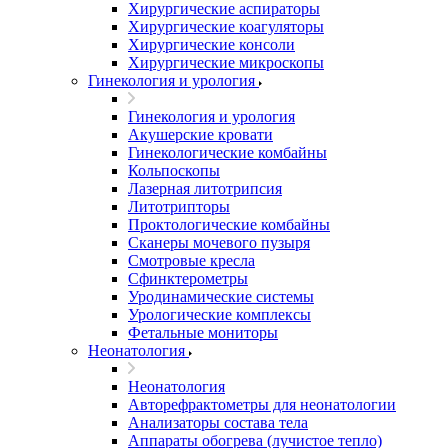
Хирургические аспираторы
Хирургические коагуляторы
Хирургические консоли
Хирургические микроскопы
Гинекология и урология
Гинекология и урология
Акушерские кровати
Гинекологические комбайны
Кольпоскопы
Лазерная литотрипсия
Литотрипторы
Проктологические комбайны
Сканеры мочевого пузыря
Смотровые кресла
Сфинктерометры
Уродинамические системы
Урологические комплексы
Фетальные мониторы
Неонатология
Неонатология
Авторефрактометры для неонатологии
Анализаторы состава тела
Аппараты обогрева (лучистое тепло)