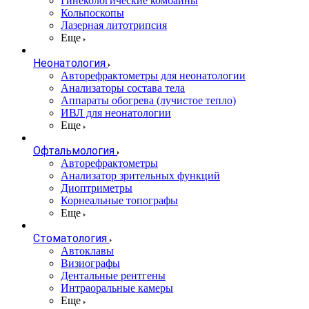
Гинекологические комбайны
Кольпоскопы
Лазерная литотрипсия
Еще
Неонатология
Авторефрактометры для неонатологии
Анализаторы состава тела
Аппараты обогрева (лучистое тепло)
ИВЛ для неонатологии
Еще
Офтальмология
Авторефрактометры
Анализатор зрительных функций
Диоптриметры
Корнеальные топографы
Еще
Стоматология
Автоклавы
Визиографы
Дентальные рентгены
Интраоральные камеры
Еще