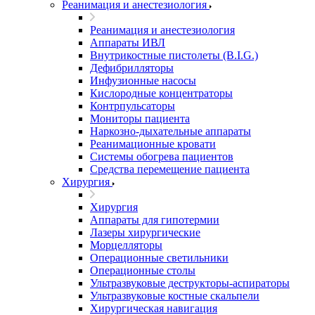
Реанимация и анестезиология
Реанимация и анестезиология
Аппараты ИВЛ
Внутрикостные пистолеты (B.I.G.)
Дефибрилляторы
Инфузионные насосы
Кислородные концентраторы
Контрпульсаторы
Мониторы пациента
Наркозно-дыхательные аппараты
Реанимационные кровати
Системы обогрева пациентов
Средства перемещение пациента
Хирургия
Хирургия
Аппараты для гипотермии
Лазеры хирургические
Морцелляторы
Операционные светильники
Операционные столы
Ультразвуковые деструкторы-аспираторы
Ультразвуковые костные скальпели
Хирургическая навигация