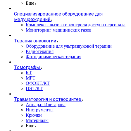
Еще
Специализированное оборудование для
медучреждений
Комплексы вызова и контроля доступа персонала
Мониторинг медицинских газов
Терапия онкологии
Оборудование для ультразвуковой терапии
Радиотерапия
Фотодинамическая терапия
Томографы
КТ
МРТ
ОФЭКТ/КТ
ПЭТ/КТ
Травматология и остеосинтез
Аппарат Илизарова
Инструменты
Крючки
Материалы
Еще