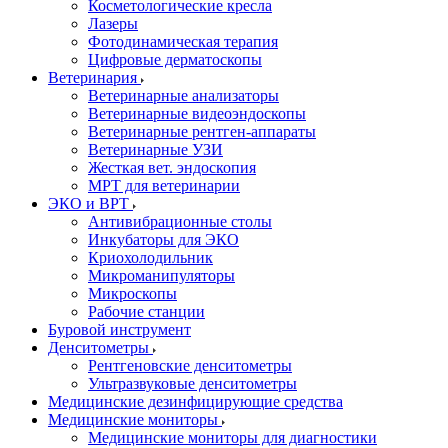
Косметологические кресла
Лазеры
Фотодинамическая терапия
Цифровые дерматоскопы
Ветеринария
Ветеринарные анализаторы
Ветеринарные видеоэндоскопы
Ветеринарные рентген-аппараты
Ветеринарные УЗИ
Жесткая вет. эндоскопия
МРТ для ветеринарии
ЭКО и ВРТ
Антивибрационные столы
Инкубаторы для ЭКО
Криохолодильник
Микроманипуляторы
Микроскопы
Рабочие станции
Буровой инструмент
Денситометры
Рентгеновские денситометры
Ультразвуковые денситометры
Медицинские дезинфицирующие средства
Медицинские мониторы
Медицинские мониторы для диагностики