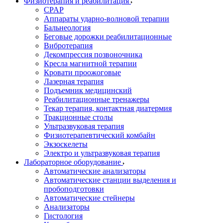
Физиотерапия и реабилитация
CPAP
Аппараты ударно-волновой терапии
Бальнеология
Беговые дорожки реабилитационные
Вибротерапия
Декомпрессия позвоночника
Кресла магнитной терапии
Кровати проожоговые
Лазерная терапия
Подъемник медицинский
Реабилитационные тренажеры
Текар терапия, контактная диатермия
Тракционные столы
Ультразвуковая терапия
Физиотерапевтический комбайн
Экзоскелеты
Электро и ультразвуковая терапия
Лабораторное оборудование
Автоматические анализаторы
Автоматические станции выделения и
пробоподготовки
Автоматические стейнеры
Анализаторы
Гистология