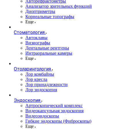
Авторефрактометры
Анализатор зрительных функций
Диоптриметры
Корнеальные топографы
Еще
Стоматология
Автоклавы
Визиографы
Дентальные рентгены
Интраоральные камеры
Еще
Отоларингология
Лор комбайны
Лор кресла
Лор принадлежности
Лор эндоскопия
Эндоскопия
Артроскопический комплекс
Видеокапсульная эндоскопия
Видеоэндоскопы
Гибкие эндоскопы (Фиброcкопы)
Еще