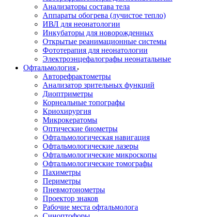
Анализаторы состава тела
Аппараты обогрева (лучистое тепло)
ИВЛ для неонатологии
Инкубаторы для новорожденных
Открытые реанимационные системы
Фототерапия для неонатологии
Электроэнцефалографы неонатальные
Офтальмология
Авторефрактометры
Анализатор зрительных функций
Диоптриметры
Корнеальные топографы
Криохирургия
Микрокератомы
Оптические биометры
Офтальмологическая навигация
Офтальмологические лазеры
Офтальмологические микроскопы
Офтальмологические томографы
Пахиметры
Периметры
Пневмотонометры
Проектор знаков
Рабочие места офтальмолога
Синоптофоры