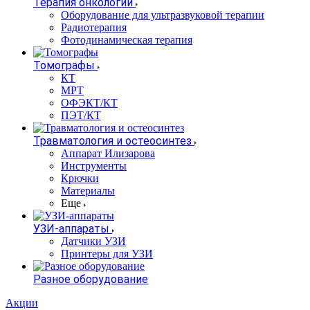
Терапия онкологии
Оборудование для ультразвуковой терапии
Радиотерапия
Фотодинамическая терапия
Томографы
КТ
МРТ
ОФЭКТ/КТ
ПЭТ/КТ
Травматология и остеосинтез
Аппарат Илизарова
Инструменты
Крючки
Материалы
Еще
УЗИ-аппараты
Датчики УЗИ
Принтеры для УЗИ
Разное оборудование
Акции