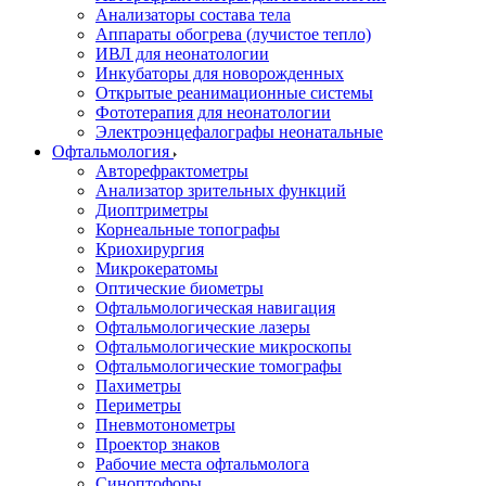
Анализаторы состава тела
Аппараты обогрева (лучистое тепло)
ИВЛ для неонатологии
Инкубаторы для новорожденных
Открытые реанимационные системы
Фототерапия для неонатологии
Электроэнцефалографы неонатальные
Офтальмология
Авторефрактометры
Анализатор зрительных функций
Диоптриметры
Корнеальные топографы
Криохирургия
Микрокератомы
Оптические биометры
Офтальмологическая навигация
Офтальмологические лазеры
Офтальмологические микроскопы
Офтальмологические томографы
Пахиметры
Периметры
Пневмотонометры
Проектор знаков
Рабочие места офтальмолога
Синоптофоры