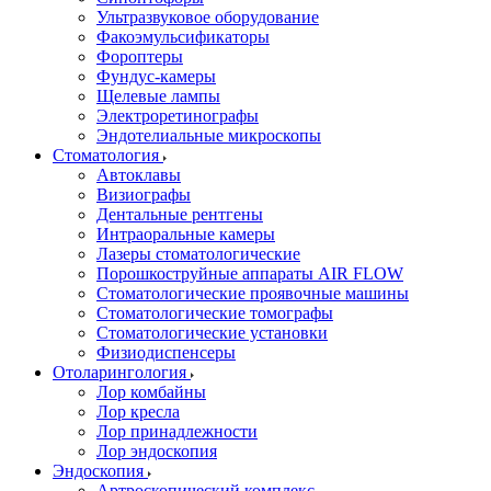
Ультразвуковое оборудование
Факоэмульсификаторы
Фороптеры
Фундус-камеры
Щелевые лампы
Электроретинографы
Эндотелиальные микроскопы
Стоматология
Автоклавы
Визиографы
Дентальные рентгены
Интраоральные камеры
Лазеры стоматологические
Порошкоструйные аппараты AIR FLOW
Стоматологические проявочные машины
Стоматологические томографы
Стоматологические установки
Физиодиспенсеры
Отоларингология
Лор комбайны
Лор кресла
Лор принадлежности
Лор эндоскопия
Эндоскопия
Артроскопический комплекс