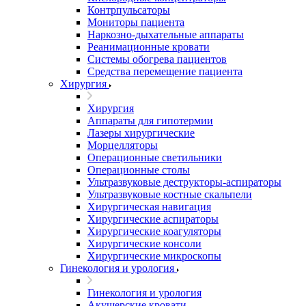
Контрпульсаторы
Мониторы пациента
Наркозно-дыхательные аппараты
Реанимационные кровати
Системы обогрева пациентов
Средства перемещение пациента
Хирургия
Хирургия
Аппараты для гипотермии
Лазеры хирургические
Морцелляторы
Операционные светильники
Операционные столы
Ультразвуковые деструкторы-аспираторы
Ультразвуковые костные скальпели
Хирургическая навигация
Хирургические аспираторы
Хирургические коагуляторы
Хирургические консоли
Хирургические микроскопы
Гинекология и урология
Гинекология и урология
Акушерские кровати