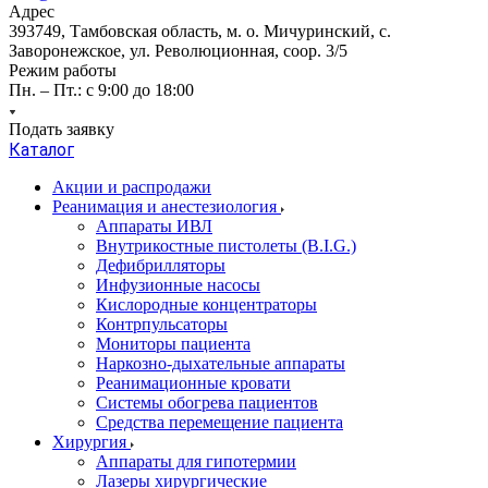
Адрес
393749, Тамбовская область, м. о. Мичуринский, с.
Заворонежское, ул. Революционная, соор. 3/5
Режим работы
Пн. – Пт.: с 9:00 до 18:00
Подать заявку
Каталог
Акции и распродажи
Реанимация и анестезиология
Аппараты ИВЛ
Внутрикостные пистолеты (B.I.G.)
Дефибрилляторы
Инфузионные насосы
Кислородные концентраторы
Контрпульсаторы
Мониторы пациента
Наркозно-дыхательные аппараты
Реанимационные кровати
Системы обогрева пациентов
Средства перемещение пациента
Хирургия
Аппараты для гипотермии
Лазеры хирургические