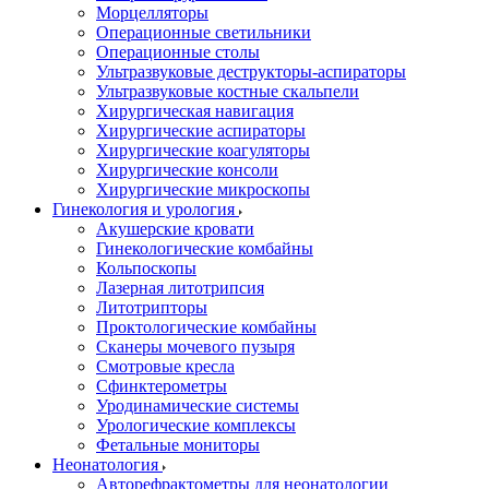
Морцелляторы
Операционные светильники
Операционные столы
Ультразвуковые деструкторы-аспираторы
Ультразвуковые костные скальпели
Хирургическая навигация
Хирургические аспираторы
Хирургические коагуляторы
Хирургические консоли
Хирургические микроскопы
Гинекология и урология
Акушерские кровати
Гинекологические комбайны
Кольпоскопы
Лазерная литотрипсия
Литотрипторы
Проктологические комбайны
Сканеры мочевого пузыря
Смотровые кресла
Сфинктерометры
Уродинамические системы
Урологические комплексы
Фетальные мониторы
Неонатология
Авторефрактометры для неонатологии