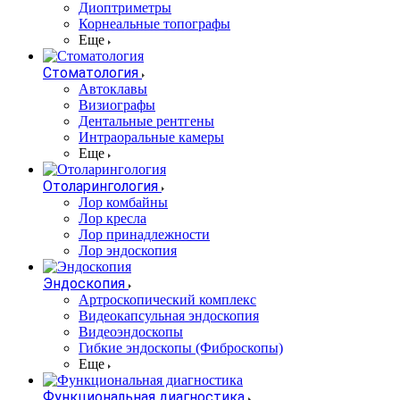
Диоптриметры
Корнеальные топографы
Еще
Стоматология
Автоклавы
Визиографы
Дентальные рентгены
Интраоральные камеры
Еще
Отоларингология
Лор комбайны
Лор кресла
Лор принадлежности
Лор эндоскопия
Эндоскопия
Артроскопический комплекс
Видеокапсульная эндоскопия
Видеоэндоскопы
Гибкие эндоскопы (Фиброcкопы)
Еще
Функциональная диагностика