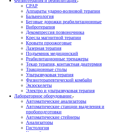
Физиотерапия и реабилитация
CPAP
Аппараты ударно-волновой терапии
Бальнеология
Беговые дорожки реабилитационные
Вибротерапия
Декомпрессия позвоночника
Кресла магнитной терапии
Кровати проожоговые
Лазерная терапия
Подъемник медицинский
Реабилитационные тренажеры
Текар терапия, контактная диатермия
Тракционные столы
Ультразвуковая терапия
Физиотерапевтический комбайн
Экзоскелеты
Электро и ультразвуковая терапия
Лабораторное оборудование
Автоматические анализаторы
Автоматические станции выделения и
пробоподготовки
Автоматические стейнеры
Анализаторы
Гистология