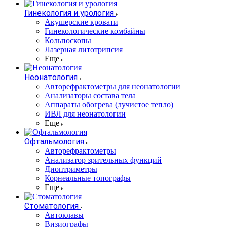
Гинекология и урология
Акушерские кровати
Гинекологические комбайны
Кольпоскопы
Лазерная литотрипсия
Еще
Неонатология
Авторефрактометры для неонатологии
Анализаторы состава тела
Аппараты обогрева (лучистое тепло)
ИВЛ для неонатологии
Еще
Офтальмология
Авторефрактометры
Анализатор зрительных функций
Диоптриметры
Корнеальные топографы
Еще
Стоматология
Автоклавы
Визиографы