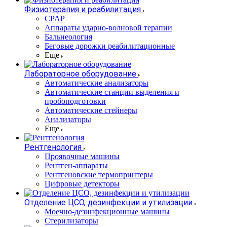
Физиотерапия и реабилитация
CPAP
Аппараты ударно-волновой терапии
Бальнеология
Беговые дорожки реабилитационные
Еще
Лабораторное оборудование
Автоматические анализаторы
Автоматические станции выделения и
пробоподготовки
Автоматические стейнеры
Анализаторы
Еще
Рентгенология
Проявочные машины
Рентген-аппараты
Рентгеновские термопринтеры
Цифровые детекторы
Отделение ЦСО, дезинфекции и утилизации
Моечно-дезинфекционные машины
Стерилизаторы