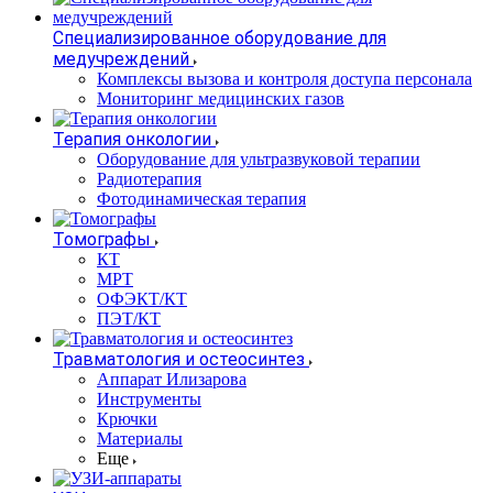
Специализированное оборудование для
медучреждений
Комплексы вызова и контроля доступа персонала
Мониторинг медицинских газов
Терапия онкологии
Оборудование для ультразвуковой терапии
Радиотерапия
Фотодинамическая терапия
Томографы
КТ
МРТ
ОФЭКТ/КТ
ПЭТ/КТ
Травматология и остеосинтез
Аппарат Илизарова
Инструменты
Крючки
Материалы
Еще