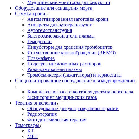
Медицинские мониторы для хирургии
Оборудование для оснащения морга
Служба крови
Автоматизированная заготовка крови
Аппараты для аутотрансфузии
Аутогемотрансфузия
Быстрозамораживатели плазмы
Гемодиализ
Инкубаторы для хранения тромбоцитов
Искусственное кровообращение (ЭКМО)
Плазмаферез
Подогрев инфузионных растворов
Размораживатели плазмы
Тромбомиксеры (аджитаторы) и термостаты
Специализированное оборудование для медучреждений
Комплексы вызова и контроля доступа персонала
Мониторинг медицинских газов
Терапия онкологии
Оборудование для ультразвуковой терапии
Радиотерапия
Фотодинамическая терапия
Томографы
КТ
МРТ