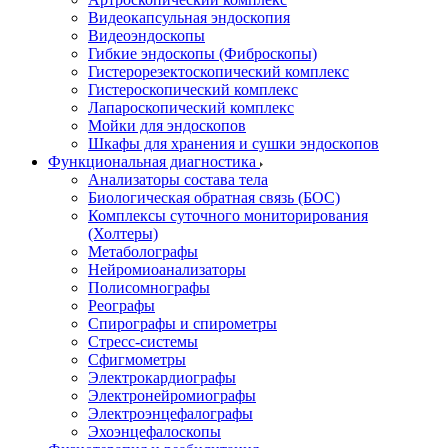
Видеокапсульная эндоскопия
Видеоэндоскопы
Гибкие эндоскопы (Фиброcкопы)
Гистерорезектоскопический комплекс
Гистероскопический комплекс
Лапароскопический комплекс
Мойки для эндоскопов
Шкафы для хранения и сушки эндоскопов
Функциональная диагностика
Анализаторы состава тела
Биологическая обратная связь (БОС)
Комплексы суточного мониторирования
(Холтеры)
Метаболографы
Нейромиоанализаторы
Полисомнографы
Реографы
Спирографы и спирометры
Стресс-системы
Сфигмометры
Электрокардиографы
Электронейромиографы
Электроэнцефалографы
Эхоэнцефалоскопы