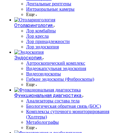
Дентальные рентгены
Интраоральные камеры
Еще
Отоларингология
Лор комбайны
Лор кресла
Лор принадлежности
Лор эндоскопия
Эндоскопия
Артроскопический комплекс
Видеокапсульная эндоскопия
Видеоэндоскопы
Гибкие эндоскопы (Фиброcкопы)
Еще
Функциональная диагностика
Анализаторы состава тела
Биологическая обратная связь (БОС)
Комплексы суточного мониторирования
(Холтеры)
Метаболографы
Еще