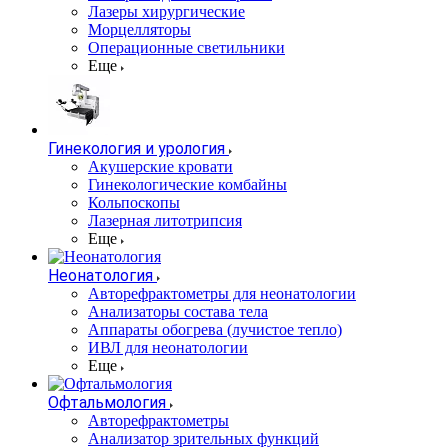
Лазеры хирургические
Морцелляторы
Операционные светильники
Еще
Гинекология и урология
Акушерские кровати
Гинекологические комбайны
Кольпоскопы
Лазерная литотрипсия
Еще
Неонатология
Авторефрактометры для неонатологии
Анализаторы состава тела
Аппараты обогрева (лучистое тепло)
ИВЛ для неонатологии
Еще
Офтальмология
Авторефрактометры
Анализатор зрительных функций