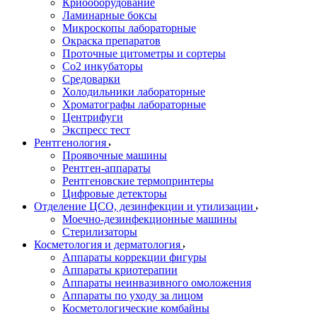
Криооборудование
Ламинарные боксы
Микроскопы лабораторные
Окраска препаратов
Проточные цитометры и сортеры
Со2 инкубаторы
Средоварки
Холодильники лабораторные
Хроматографы лабораторные
Центрифуги
Экспресс тест
Рентгенология
Проявочные машины
Рентген-аппараты
Рентгеновские термопринтеры
Цифровые детекторы
Отделение ЦСО, дезинфекции и утилизации
Моечно-дезинфекционные машины
Стерилизаторы
Косметология и дерматология
Аппараты коррекции фигуры
Аппараты криотерапии
Аппараты неинвазивного омоложения
Аппараты по уходу за лицом
Косметологические комбайны