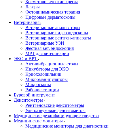
Косметологические кресла
Лазеры
Фотодинамическая терапия
Цифровые дерматоскопы
Ветеринария
Ветеринарные анализаторы
Ветеринарные видеоэндоскопы
Ветеринарные рентген-аппараты
Ветеринарные УЗИ
Жесткая вет. эндоскопия
МРТ для ветеринарии
ЭКО и ВРТ
Антивибрационные столы
Инкубаторы для ЭКО
Криохолодильник
Микроманипуляторы
Микроскопы
Рабочие станции
Буровой инструмент
Денситометры
Рентгеновские денситометры
Ультразвуковые денситометры
Медицинские дезинфицирующие средства
Медицинские мониторы
Медицинские мониторы для диагностики