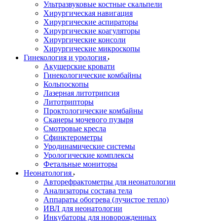
Ультразвуковые костные скальпели
Хирургическая навигация
Хирургические аспираторы
Хирургические коагуляторы
Хирургические консоли
Хирургические микроскопы
Гинекология и урология
Акушерские кровати
Гинекологические комбайны
Кольпоскопы
Лазерная литотрипсия
Литотрипторы
Проктологические комбайны
Сканеры мочевого пузыря
Смотровые кресла
Сфинктерометры
Уродинамические системы
Урологические комплексы
Фетальные мониторы
Неонатология
Авторефрактометры для неонатологии
Анализаторы состава тела
Аппараты обогрева (лучистое тепло)
ИВЛ для неонатологии
Инкубаторы для новорожденных