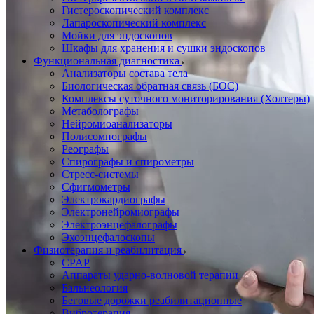
Гистероскопический комплекс
Лапароскопический комплекс
Мойки для эндоскопов
Шкафы для хранения и сушки эндоскопов
Функциональная диагностика
Анализаторы состава тела
Биологическая обратная связь (БОС)
Комплексы суточного мониторирования (Холтеры)
Метаболографы
Нейромиоанализаторы
Полисомнографы
Реографы
Спирографы и спирометры
Стресс-системы
Сфигмометры
Электрокардиографы
Электронейромиографы
Электроэнцефалографы
Эхоэнцефалоскопы
Физиотерапия и реабилитация
CPAP
Аппараты ударно-волновой терапии
Бальнеология
Беговые дорожки реабилитационные
Вибротерапия