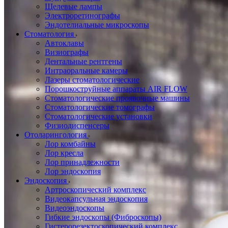
Щелевые лампы
Электроретинографы
Эндотелиальные микроскопы
Стоматология
Автоклавы
Визиографы
Дентальные рентгены
Интраоральные камеры
Лазеры стоматологические
Порошкоструйные аппараты AIR FLOW
Стоматологические проявочные машины
Стоматологические томографы
Стоматологические установки
Физиодиспенсеры
Отоларингология
Лор комбайны
Лор кресла
Лор принадлежности
Лор эндоскопия
Эндоскопия
Артроскопический комплекс
Видеокапсульная эндоскопия
Видеоэндоскопы
Гибкие эндоскопы (Фиброcкопы)
Гистерорезектоскопический комплекс