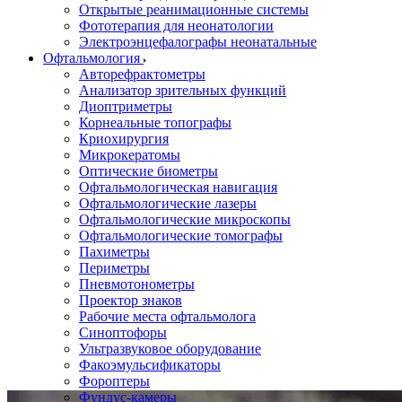
Открытые реанимационные системы
Фототерапия для неонатологии
Электроэнцефалографы неонатальные
Офтальмология
Авторефрактометры
Анализатор зрительных функций
Диоптриметры
Корнеальные топографы
Криохирургия
Микрокератомы
Оптические биометры
Офтальмологическая навигация
Офтальмологические лазеры
Офтальмологические микроскопы
Офтальмологические томографы
Пахиметры
Периметры
Пневмотонометры
Проектор знаков
Рабочие места офтальмолога
Синоптофоры
Ультразвуковое оборудование
Факоэмульсификаторы
Фороптеры
Фундус-камеры