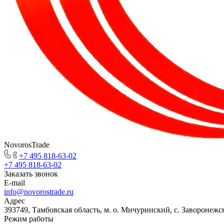
NovorosTrade
+7 495 818-63-02
+7 495 818-63-02
Заказать звонок
E-mail
info@novorostrade.ru
Адрес
393749, Тамбовская область, м. о. Мичуринский, с. Заворонежск
Режим работы