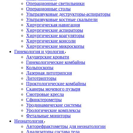
Операционные светильники
Операционные столы
Ультразвуковые деструкторы-аспираторы
Ультразвуковые костные скальпели
Хирургическая навигация
Хирургические аспираторы
Хирургические коагуляторы
Хирургические консоли
Хирургические микроскопы
Гинекология и урология
Акушерские кровати
Гинекологические комбайны
Кольпоскопы
Лазерная литотрипсия
Литотрипторы
Проктологические комбайны
Сканеры мочевого пузыря
Смотровые кресла
Сфинктерометры
Уродинамические системы
Урологические комплексы
Фетальные мониторы
Неонатология
Авторефрактометры для неонатологии
Анализаторы состава тела