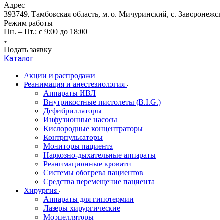
Адрес
393749, Тамбовская область, м. о. Мичуринский, с. Заворонежск
Режим работы
Пн. – Пт.: с 9:00 до 18:00
Подать заявку
Каталог
Акции и распродажи
Реанимация и анестезиология
Аппараты ИВЛ
Внутрикостные пистолеты (B.I.G.)
Дефибрилляторы
Инфузионные насосы
Кислородные концентраторы
Контрпульсаторы
Мониторы пациента
Наркозно-дыхательные аппараты
Реанимационные кровати
Системы обогрева пациентов
Средства перемещение пациента
Хирургия
Аппараты для гипотермии
Лазеры хирургические
Морцелляторы