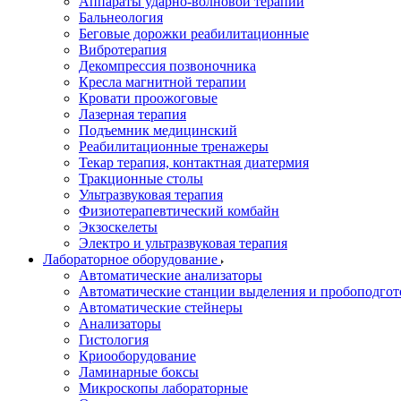
Аппараты ударно-волновой терапии
Бальнеология
Беговые дорожки реабилитационные
Вибротерапия
Декомпрессия позвоночника
Кресла магнитной терапии
Кровати проожоговые
Лазерная терапия
Подъемник медицинский
Реабилитационные тренажеры
Текар терапия, контактная диатермия
Тракционные столы
Ультразвуковая терапия
Физиотерапевтический комбайн
Экзоскелеты
Электро и ультразвуковая терапия
Лабораторное оборудование
Автоматические анализаторы
Автоматические станции выделения и пробоподгот
Автоматические стейнеры
Анализаторы
Гистология
Криооборудование
Ламинарные боксы
Микроскопы лабораторные