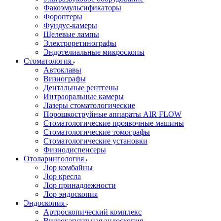
Факоэмульсификаторы
Фороптеры
Фундус-камеры
Щелевые лампы
Электроретинографы
Эндотелиальные микроскопы
Стоматология
Автоклавы
Визиографы
Дентальные рентгены
Интраоральные камеры
Лазеры стоматологические
Порошкоструйные аппараты AIR FLOW
Стоматологические проявочные машины
Стоматологические томографы
Стоматологические установки
Физиодиспенсеры
Отоларингология
Лор комбайны
Лор кресла
Лор принадлежности
Лор эндоскопия
Эндоскопия
Артроскопический комплекс
Видеокапсульная эндоскопия