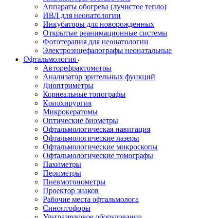
Аппараты обогрева (лучистое тепло)
ИВЛ для неонатологии
Инкубаторы для новорожденных
Открытые реанимационные системы
Фототерапия для неонатологии
Электроэнцефалографы неонатальные
Офтальмология
Авторефрактометры
Анализатор зрительных функций
Диоптриметры
Корнеальные топографы
Криохирургия
Микрокератомы
Оптические биометры
Офтальмологическая навигация
Офтальмологические лазеры
Офтальмологические микроскопы
Офтальмологические томографы
Пахиметры
Периметры
Пневмотонометры
Проектор знаков
Рабочие места офтальмолога
Синоптофоры
Ультразвуковое оборудование