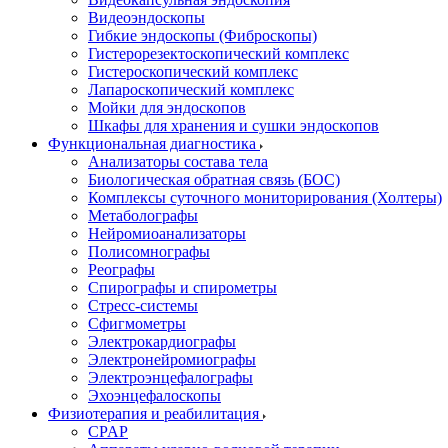
Видеоэндоскопы
Гибкие эндоскопы (Фиброcкопы)
Гистерорезектоскопический комплекс
Гистероскопический комплекс
Лапароскопический комплекс
Мойки для эндоскопов
Шкафы для хранения и сушки эндоскопов
Функциональная диагностика
Анализаторы состава тела
Биологическая обратная связь (БОС)
Комплексы суточного мониторирования (Холтеры)
Метаболографы
Нейромиоанализаторы
Полисомнографы
Реографы
Спирографы и спирометры
Стресс-системы
Сфигмометры
Электрокардиографы
Электронейромиографы
Электроэнцефалографы
Эхоэнцефалоскопы
Физиотерапия и реабилитация
CPAP