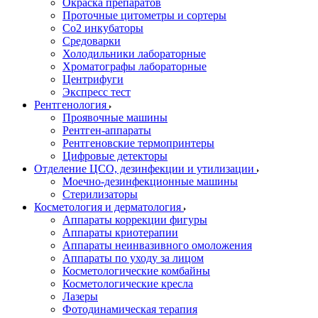
Окраска препаратов
Проточные цитометры и сортеры
Со2 инкубаторы
Средоварки
Холодильники лабораторные
Хроматографы лабораторные
Центрифуги
Экспресс тест
Рентгенология
Проявочные машины
Рентген-аппараты
Рентгеновские термопринтеры
Цифровые детекторы
Отделение ЦСО, дезинфекции и утилизации
Моечно-дезинфекционные машины
Стерилизаторы
Косметология и дерматология
Аппараты коррекции фигуры
Аппараты криотерапии
Аппараты неинвазивного омоложения
Аппараты по уходу за лицом
Косметологические комбайны
Косметологические кресла
Лазеры
Фотодинамическая терапия