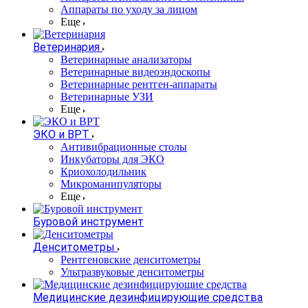
Аппараты по уходу за лицом
Еще
Ветеринария
Ветеринарные анализаторы
Ветеринарные видеоэндоскопы
Ветеринарные рентген-аппараты
Ветеринарные УЗИ
Еще
ЭКО и ВРТ
Антивибрационные столы
Инкубаторы для ЭКО
Криохолодильник
Микроманипуляторы
Еще
Буровой инструмент
Денситометры
Рентгеновские денситометры
Ультразвуковые денситометры
Медицинские дезинфицирующие средства