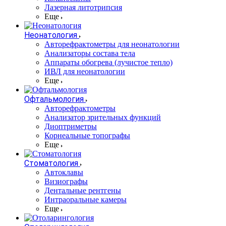
Лазерная литотрипсия
Еще
Неонатология
Авторефрактометры для неонатологии
Анализаторы состава тела
Аппараты обогрева (лучистое тепло)
ИВЛ для неонатологии
Еще
Офтальмология
Авторефрактометры
Анализатор зрительных функций
Диоптриметры
Корнеальные топографы
Еще
Стоматология
Автоклавы
Визиографы
Дентальные рентгены
Интраоральные камеры
Еще