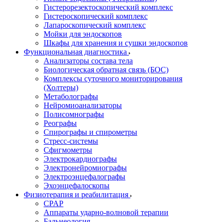
Гистерорезектоскопический комплекс
Гистероскопический комплекс
Лапароскопический комплекс
Мойки для эндоскопов
Шкафы для хранения и сушки эндоскопов
Функциональная диагностика
Анализаторы состава тела
Биологическая обратная связь (БОС)
Комплексы суточного мониторирования
(Холтеры)
Метаболографы
Нейромиоанализаторы
Полисомнографы
Реографы
Спирографы и спирометры
Стресс-системы
Сфигмометры
Электрокардиографы
Электронейромиографы
Электроэнцефалографы
Эхоэнцефалоскопы
Физиотерапия и реабилитация
CPAP
Аппараты ударно-волновой терапии
Бальнеология