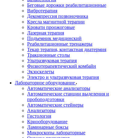
Беговые дорожки реабилитационные
Вибротерапия
Декомпрессия позвоночника
Кресла магнитной терапии
Кровати проожоговые
Лазерная терапия
Подъемник медицинский
Реабилитационные тренажеры
Текар терапия, контактная диатермия
Тракционные столы
Ультразвуковая терапия
Физиотерапевтический комбайн
Экзоскелеты
Электро и ультразвуковая терапия
Лабораторное оборудование
Автоматические анализаторы
Автоматические станции выделения и
пробоподготовки
Автоматические стейнеры
Анализаторы
Гистология
Криооборудование
Ламинарные боксы
Микроскопы лабораторные