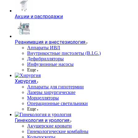
Акции и распродажи
Реанимация и анестезиология
Аппараты ИВЛ
Внутрикостные пистолеты (B.I.G.)
Дефибрилляторы
Инфузионные насосы
Еще
Хирургия
Аппараты для гипотермии
Лазеры хирургические
Морцелляторы
Операционные светильники
Еще
Гинекология и урология
Акушерские кровати
Гинекологические комбайны
Кольпоскопы