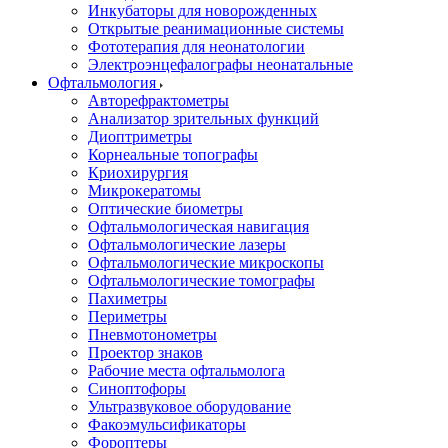
Инкубаторы для новорожденных
Открытые реанимационные системы
Фототерапия для неонатологии
Электроэнцефалографы неонатальные
Офтальмология
Авторефрактометры
Анализатор зрительных функций
Диоптриметры
Корнеальные топографы
Криохирургия
Микрокератомы
Оптические биометры
Офтальмологическая навигация
Офтальмологические лазеры
Офтальмологические микроскопы
Офтальмологические томографы
Пахиметры
Периметры
Пневмотонометры
Проектор знаков
Рабочие места офтальмолога
Синоптофоры
Ультразвуковое оборудование
Факоэмульсификаторы
Фороптеры