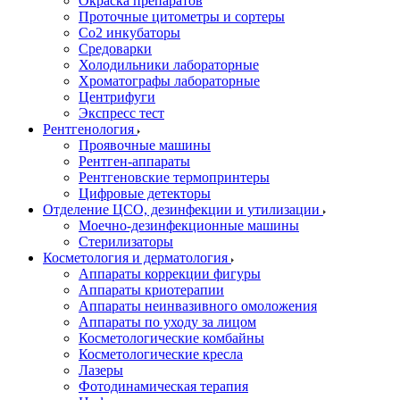
Окраска препаратов
Проточные цитометры и сортеры
Со2 инкубаторы
Средоварки
Холодильники лабораторные
Хроматографы лабораторные
Центрифуги
Экспресс тест
Рентгенология
Проявочные машины
Рентген-аппараты
Рентгеновские термопринтеры
Цифровые детекторы
Отделение ЦСО, дезинфекции и утилизации
Моечно-дезинфекционные машины
Стерилизаторы
Косметология и дерматология
Аппараты коррекции фигуры
Аппараты криотерапии
Аппараты неинвазивного омоложения
Аппараты по уходу за лицом
Косметологические комбайны
Косметологические кресла
Лазеры
Фотодинамическая терапия