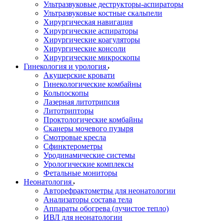
Ультразвуковые деструкторы-аспираторы
Ультразвуковые костные скальпели
Хирургическая навигация
Хирургические аспираторы
Хирургические коагуляторы
Хирургические консоли
Хирургические микроскопы
Гинекология и урология
Акушерские кровати
Гинекологические комбайны
Кольпоскопы
Лазерная литотрипсия
Литотрипторы
Проктологические комбайны
Сканеры мочевого пузыря
Смотровые кресла
Сфинктерометры
Уродинамические системы
Урологические комплексы
Фетальные мониторы
Неонатология
Авторефрактометры для неонатологии
Анализаторы состава тела
Аппараты обогрева (лучистое тепло)
ИВЛ для неонатологии