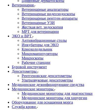
Цифровые дерматоскопы
Ветеринария
Ветеринарные анализаторы
Ветеринарные видеоэндоскопы
Ветеринарные рентген-аппараты
Ветеринарные УЗИ
Жесткая вет. эндоскопия
МРТ для ветеринарии
ЭКО и ВРТ
Антивибрационные столы
Инкубаторы для ЭКО
Криохолодильник
Микроманипуляторы
Микроскопы
Рабочие станции
Буровой инструмент
Денситометры
Рентгеновские денситометры
Ультразвуковые денситометры
Медицинские дезинфицирующие средства
Медицинские мониторы
Медицинские мониторы для диагностики
Медицинские мониторы для хирургии
Оборудование для оснащения морга
Служба крови