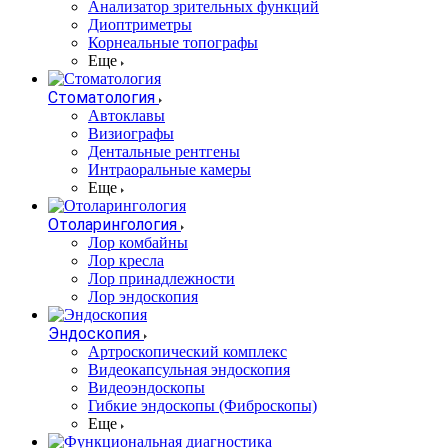
Анализатор зрительных функций
Диоптриметры
Корнеальные топографы
Еще
Стоматология
Автоклавы
Визиографы
Дентальные рентгены
Интраоральные камеры
Еще
Отоларингология
Лор комбайны
Лор кресла
Лор принадлежности
Лор эндоскопия
Эндоскопия
Артроскопический комплекс
Видеокапсульная эндоскопия
Видеоэндоскопы
Гибкие эндоскопы (Фиброcкопы)
Еще