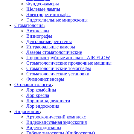
Фундус-камеры
Щелевые лампы
Электроретинографы
Эндотелиальные микроскопы
Стоматология
Автоклавы
Визиографы
Дентальные рентгены
Интраоральные камеры
Лазеры стоматологические
Порошкоструйные аппараты AIR FLOW
Стоматологические проявочные машины
Стоматологические томографы
Стоматологические установки
Физиодиспенсеры
Отоларингология
Лор комбайны
Лор кресла
Лор принадлежности
Лор эндоскопия
Эндоскопия
Артроскопический комплекс
Видеокапсульная эндоскопия
Видеоэндоскопы
Гибкие эндоскопы (Фиброcкопы)