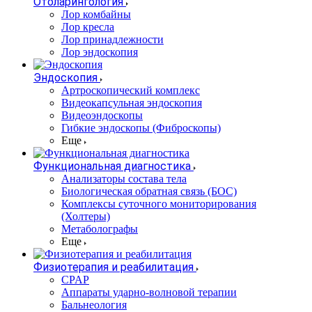
Отоларингология
Лор комбайны
Лор кресла
Лор принадлежности
Лор эндоскопия
Эндоскопия
Артроскопический комплекс
Видеокапсульная эндоскопия
Видеоэндоскопы
Гибкие эндоскопы (Фиброcкопы)
Еще
Функциональная диагностика
Анализаторы состава тела
Биологическая обратная связь (БОС)
Комплексы суточного мониторирования
(Холтеры)
Метаболографы
Еще
Физиотерапия и реабилитация
CPAP
Аппараты ударно-волновой терапии
Бальнеология