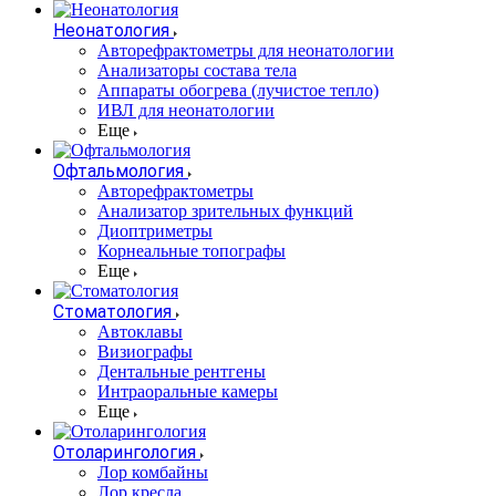
Неонатология
Авторефрактометры для неонатологии
Анализаторы состава тела
Аппараты обогрева (лучистое тепло)
ИВЛ для неонатологии
Еще
Офтальмология
Авторефрактометры
Анализатор зрительных функций
Диоптриметры
Корнеальные топографы
Еще
Стоматология
Автоклавы
Визиографы
Дентальные рентгены
Интраоральные камеры
Еще
Отоларингология
Лор комбайны
Лор кресла