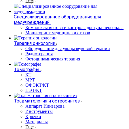
Еще
Специализированное оборудование для
медучреждений
Комплексы вызова и контроля доступа персонала
Мониторинг медицинских газов
Терапия онкологии
Оборудование для ультразвуковой терапии
Радиотерапия
Фотодинамическая терапия
Томографы
КТ
МРТ
ОФЭКТ/КТ
ПЭТ/КТ
Травматология и остеосинтез
Аппарат Илизарова
Инструменты
Крючки
Материалы
Еще