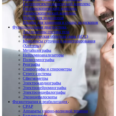
Гистерорезектоскопический комплекс
Гистероскопический комплекс
Лапароскопический комплекс
Мойки для эндоскопов
Шкафы для хранения и сушки эндоскопов
Функциональная диагностика
Анализаторы состава тела
Биологическая обратная связь (БОС)
Комплексы суточного мониторирования
(Холтеры)
Метаболографы
Нейромиоанализаторы
Полисомнографы
Реографы
Спирографы и спирометры
Стресс-системы
Сфигмометры
Электрокардиографы
Электронейромиографы
Электроэнцефалографы
Эхоэнцефалоскопы
Физиотерапия и реабилитация
CPAP
Аппараты ударно-волновой терапии
Бальнеология