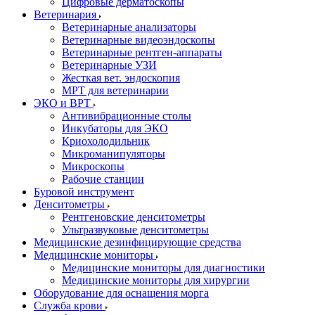
Цифровые дерматоскопы
Ветеринария
Ветеринарные анализаторы
Ветеринарные видеоэндоскопы
Ветеринарные рентген-аппараты
Ветеринарные УЗИ
Жесткая вет. эндоскопия
МРТ для ветеринарии
ЭКО и ВРТ
Антивибрационные столы
Инкубаторы для ЭКО
Криохолодильник
Микроманипуляторы
Микроскопы
Рабочие станции
Буровой инструмент
Денситометры
Рентгеновские денситометры
Ультразвуковые денситометры
Медицинские дезинфицирующие средства
Медицинские мониторы
Медицинские мониторы для диагностики
Медицинские мониторы для хирургии
Оборудование для оснащения морга
Служба крови