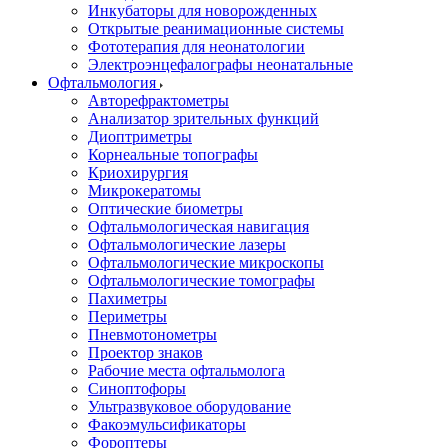
Инкубаторы для новорожденных
Открытые реанимационные системы
Фототерапия для неонатологии
Электроэнцефалографы неонатальные
Офтальмология
Авторефрактометры
Анализатор зрительных функций
Диоптриметры
Корнеальные топографы
Криохирургия
Микрокератомы
Оптические биометры
Офтальмологическая навигация
Офтальмологические лазеры
Офтальмологические микроскопы
Офтальмологические томографы
Пахиметры
Периметры
Пневмотонометры
Проектор знаков
Рабочие места офтальмолога
Синоптофоры
Ультразвуковое оборудование
Факоэмульсификаторы
Фороптеры