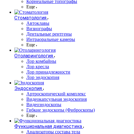
Корнеальные топографы
Еще
Стоматология
Автоклавы
Визиографы
Дентальные рентгены
Интраоральные камеры
Еще
Отоларингология
Лор комбайны
Лор кресла
Лор принадлежности
Лор эндоскопия
Эндоскопия
Артроскопический комплекс
Видеокапсульная эндоскопия
Видеоэндоскопы
Гибкие эндоскопы (Фиброcкопы)
Еще
Функциональная диагностика
Анализаторы состава тела