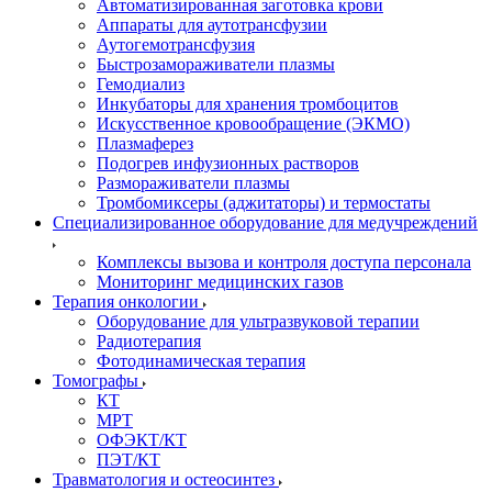
Автоматизированная заготовка крови
Аппараты для аутотрансфузии
Аутогемотрансфузия
Быстрозамораживатели плазмы
Гемодиализ
Инкубаторы для хранения тромбоцитов
Искусственное кровообращение (ЭКМО)
Плазмаферез
Подогрев инфузионных растворов
Размораживатели плазмы
Тромбомиксеры (аджитаторы) и термостаты
Специализированное оборудование для медучреждений
Комплексы вызова и контроля доступа персонала
Мониторинг медицинских газов
Терапия онкологии
Оборудование для ультразвуковой терапии
Радиотерапия
Фотодинамическая терапия
Томографы
КТ
МРТ
ОФЭКТ/КТ
ПЭТ/КТ
Травматология и остеосинтез