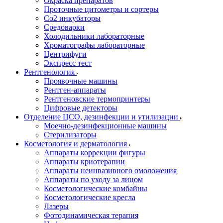
Окраска препаратов
Проточные цитометры и сортеры
Со2 инкубаторы
Средоварки
Холодильники лабораторные
Хроматографы лабораторные
Центрифуги
Экспресс тест
Рентгенология
Проявочные машины
Рентген-аппараты
Рентгеновские термопринтеры
Цифровые детекторы
Отделение ЦСО, дезинфекции и утилизации
Моечно-дезинфекционные машины
Стерилизаторы
Косметология и дерматология
Аппараты коррекции фигуры
Аппараты криотерапии
Аппараты неинвазивного омоложения
Аппараты по уходу за лицом
Косметологические комбайны
Косметологические кресла
Лазеры
Фотодинамическая терапия