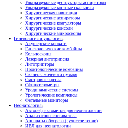
Ультразвуковые деструкторы-аспираторы
Ультразвуковые костные скальпели
Хирургическая навигация
Хирургические аспираторы
Хирургические коагуляторы
Хирургические консоли
Хирургические микроскопы
Гинекология и урология
Акушерские кровати
Гинекологические комбайны
Кольпоскопы
Лазерная литотрипсия
Литотрипторы
Проктологические комбайны
Сканеры мочевого пузыря
Смотровые кресла
Сфинктерометры
Уродинамические системы
Урологические комплексы
Фетальные мониторы
Неонатология
Авторефрактометры для неонатологии
Анализаторы состава тела
Аппараты обогрева (лучистое тепло)
ИВЛ для неонатологии