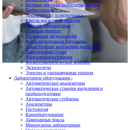
Беговые дорожки реабилитационные
Вибротерапия
Декомпрессия позвоночника
Кресла магнитной терапии
Кровати проожоговые
Лазерная терапия
Подъемник медицинский
Реабилитационные тренажеры
Текар терапия, контактная диатермия
Тракционные столы
Ультразвуковая терапия
Физиотерапевтический комбайн
Экзоскелеты
Электро и ультразвуковая терапия
Лабораторное оборудование
Автоматические анализаторы
Автоматические станции выделения и
пробоподготовки
Автоматические стейнеры
Анализаторы
Гистология
Криооборудование
Ламинарные боксы
Микроскопы лабораторные