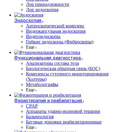
Лор принадлежности
Лор эндоскопия
Эндоскопия
Артроскопический комплекс
Видеокапсульная эндоскопия
Видеоэндоскопы
Гибкие эндоскопы (Фиброcкопы)
Еще
Функциональная диагностика
Анализаторы состава тела
Биологическая обратная связь (БОС)
Комплексы суточного мониторирования
(Холтеры)
Метаболографы
Еще
Физиотерапия и реабилитация
CPAP
Аппараты ударно-волновой терапии
Бальнеология
Беговые дорожки реабилитационные
Еще