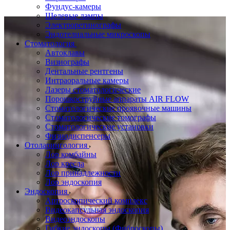
Фундус-камеры
Щелевые лампы
Электроретинографы
Эндотелиальные микроскопы
Стоматология
Автоклавы
Визиографы
Дентальные рентгены
Интраоральные камеры
Лазеры стоматологические
Порошкоструйные аппараты AIR FLOW
Стоматологические проявочные машины
Стоматологические томографы
Стоматологические установки
Физиодиспенсеры
Отоларингология
Лор комбайны
Лор кресла
Лор принадлежности
Лор эндоскопия
Эндоскопия
Артроскопический комплекс
Видеокапсульная эндоскопия
Видеоэндоскопы
Гибкие эндоскопы (Фиброcкопы)