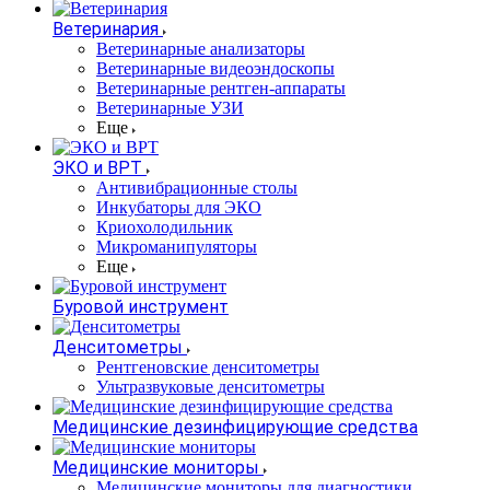
Ветеринария
Ветеринарные анализаторы
Ветеринарные видеоэндоскопы
Ветеринарные рентген-аппараты
Ветеринарные УЗИ
Еще
ЭКО и ВРТ
Антивибрационные столы
Инкубаторы для ЭКО
Криохолодильник
Микроманипуляторы
Еще
Буровой инструмент
Денситометры
Рентгеновские денситометры
Ультразвуковые денситометры
Медицинские дезинфицирующие средства
Медицинские мониторы
Медицинские мониторы для диагностики