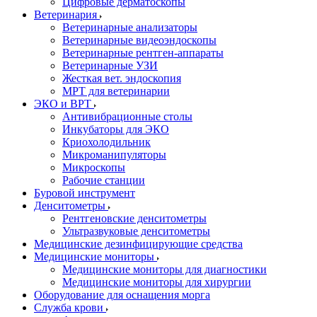
Цифровые дерматоскопы
Ветеринария
Ветеринарные анализаторы
Ветеринарные видеоэндоскопы
Ветеринарные рентген-аппараты
Ветеринарные УЗИ
Жесткая вет. эндоскопия
МРТ для ветеринарии
ЭКО и ВРТ
Антивибрационные столы
Инкубаторы для ЭКО
Криохолодильник
Микроманипуляторы
Микроскопы
Рабочие станции
Буровой инструмент
Денситометры
Рентгеновские денситометры
Ультразвуковые денситометры
Медицинские дезинфицирующие средства
Медицинские мониторы
Медицинские мониторы для диагностики
Медицинские мониторы для хирургии
Оборудование для оснащения морга
Служба крови