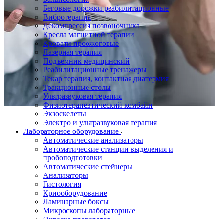
Беговые дорожки реабилитационные
Вибротерапия
Декомпрессия позвоночника
Кресла магнитной терапии
Кровати проожоговые
Лазерная терапия
Подъемник медицинский
Реабилитационные тренажеры
Текар терапия, контактная диатермия
Тракционные столы
Ультразвуковая терапия
Физиотерапевтический комбайн
Экзоскелеты
Электро и ультразвуковая терапия
Лабораторное оборудование
Автоматические анализаторы
Автоматические станции выделения и
пробоподготовки
Автоматические стейнеры
Анализаторы
Гистология
Криооборудование
Ламинарные боксы
Микроскопы лабораторные