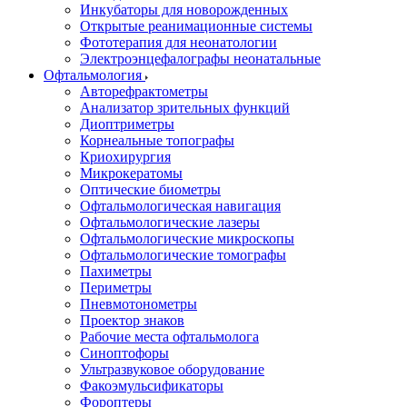
Инкубаторы для новорожденных
Открытые реанимационные системы
Фототерапия для неонатологии
Электроэнцефалографы неонатальные
Офтальмология
Авторефрактометры
Анализатор зрительных функций
Диоптриметры
Корнеальные топографы
Криохирургия
Микрокератомы
Оптические биометры
Офтальмологическая навигация
Офтальмологические лазеры
Офтальмологические микроскопы
Офтальмологические томографы
Пахиметры
Периметры
Пневмотонометры
Проектор знаков
Рабочие места офтальмолога
Синоптофоры
Ультразвуковое оборудование
Факоэмульсификаторы
Фороптеры