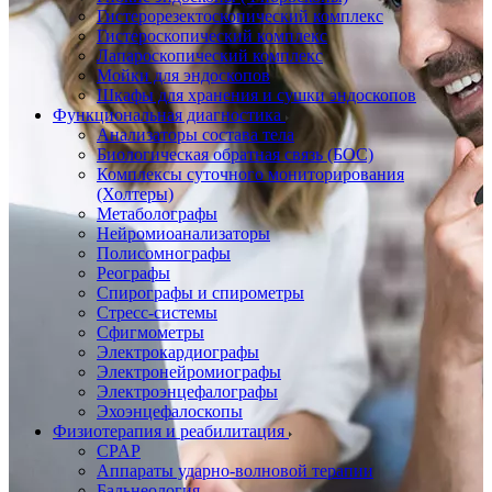
Гистерорезектоскопический комплекс
Гистероскопический комплекс
Лапароскопический комплекс
Мойки для эндоскопов
Шкафы для хранения и сушки эндоскопов
Функциональная диагностика
Анализаторы состава тела
Биологическая обратная связь (БОС)
Комплексы суточного мониторирования
(Холтеры)
Метаболографы
Нейромиоанализаторы
Полисомнографы
Реографы
Спирографы и спирометры
Стресс-системы
Сфигмометры
Электрокардиографы
Электронейромиографы
Электроэнцефалографы
Эхоэнцефалоскопы
Физиотерапия и реабилитация
CPAP
Аппараты ударно-волновой терапии
Бальнеология