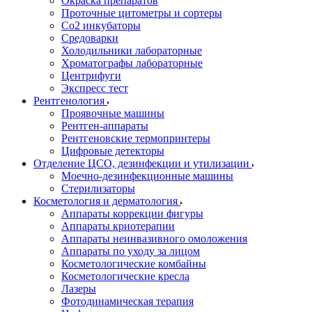
Окраска препаратов
Проточные цитометры и сортеры
Со2 инкубаторы
Средоварки
Холодильники лабораторные
Хроматографы лабораторные
Центрифуги
Экспресс тест
Рентгенология
Проявочные машины
Рентген-аппараты
Рентгеновские термопринтеры
Цифровые детекторы
Отделение ЦСО, дезинфекции и утилизации
Моечно-дезинфекционные машины
Стерилизаторы
Косметология и дерматология
Аппараты коррекции фигуры
Аппараты криотерапии
Аппараты неинвазивного омоложения
Аппараты по уходу за лицом
Косметологические комбайны
Косметологические кресла
Лазеры
Фотодинамическая терапия