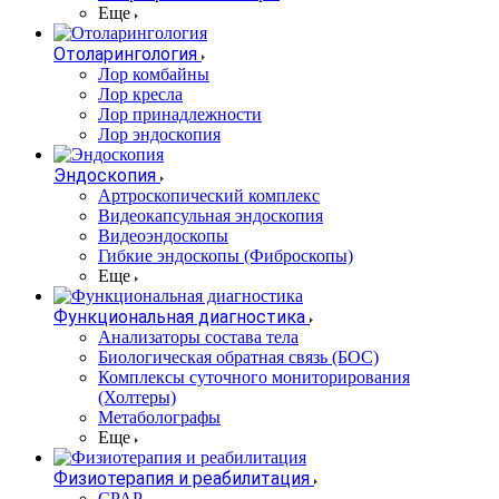
Еще
Отоларингология
Лор комбайны
Лор кресла
Лор принадлежности
Лор эндоскопия
Эндоскопия
Артроскопический комплекс
Видеокапсульная эндоскопия
Видеоэндоскопы
Гибкие эндоскопы (Фиброcкопы)
Еще
Функциональная диагностика
Анализаторы состава тела
Биологическая обратная связь (БОС)
Комплексы суточного мониторирования
(Холтеры)
Метаболографы
Еще
Физиотерапия и реабилитация
CPAP