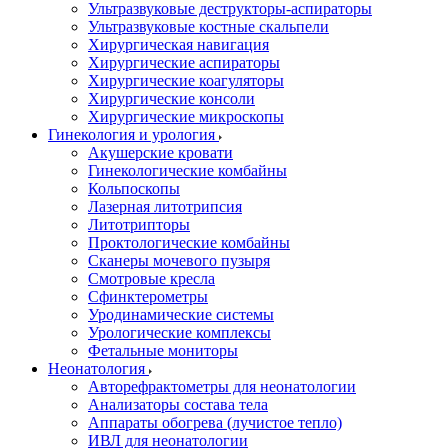
Ультразвуковые деструкторы-аспираторы
Ультразвуковые костные скальпели
Хирургическая навигация
Хирургические аспираторы
Хирургические коагуляторы
Хирургические консоли
Хирургические микроскопы
Гинекология и урология
Акушерские кровати
Гинекологические комбайны
Кольпоскопы
Лазерная литотрипсия
Литотрипторы
Проктологические комбайны
Сканеры мочевого пузыря
Смотровые кресла
Сфинктерометры
Уродинамические системы
Урологические комплексы
Фетальные мониторы
Неонатология
Авторефрактометры для неонатологии
Анализаторы состава тела
Аппараты обогрева (лучистое тепло)
ИВЛ для неонатологии