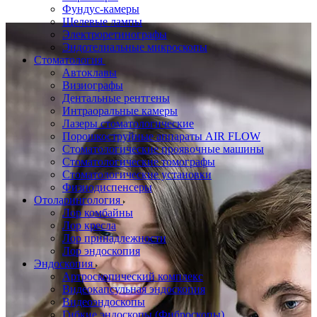
Фундус-камеры
Щелевые лампы
Электроретинографы
Эндотелиальные микроскопы
Стоматология
Автоклавы
Визиографы
Дентальные рентгены
Интраоральные камеры
Лазеры стоматологические
Порошкоструйные аппараты AIR FLOW
Стоматологические проявочные машины
Стоматологические томографы
Стоматологические установки
Физиодиспенсеры
Отоларингология
Лор комбайны
Лор кресла
Лор принадлежности
Лор эндоскопия
Эндоскопия
Артроскопический комплекс
Видеокапсульная эндоскопия
Видеоэндоскопы
Гибкие эндоскопы (Фиброcкопы)