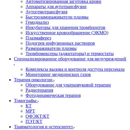
Автоматизированная заготовка крови
Аппараты для аутотрансфузии
Аутогемотрансфузия
Быстрозамораживатели плазмы
Гемодиализ
Инкубаторы для хранения тромбоцитов
Искусственное кровообращение (ЭКМО)
Плазмаферез
Подогрев инфузионных растворов
Размораживатели плазмы
Тромбомиксеры (аджитаторы) и термостаты
Специализированное оборудование для медучреждений
Комплексы вызова и контроля доступа персонала
Мониторинг медицинских газов
Терапия онкологии
Оборудование для ультразвуковой терапии
Радиотерапия
Фотодинамическая терапия
Томографы
КТ
МРТ
ОФЭКТ/КТ
ПЭТ/КТ
Травматология и остеосинтез