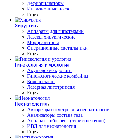
Дефибрилляторы
Инфузионные насосы
Еще
Хирургия
Аппараты для гипотермии
Лазеры хирургические
Морцелляторы
Операционные светильники
Еще
Гинекология и урология
Акушерские кровати
Гинекологические комбайны
Кольпоскопы
Лазерная литотрипсия
Еще
Неонатология
Авторефрактометры для неонатологии
Анализаторы состава тела
Аппараты обогрева (лучистое тепло)
ИВЛ для неонатологии
Еще