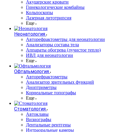
Акушерские кровати
Гинекологические комбайны
Кольпоскопы
Лазерная литотрипсия
Еще
Неонатология
Авторефрактометры для неонатологии
Анализаторы состава тела
Аппараты обогрева (лучистое тепло)
ИВЛ для неонатологии
Еще
Офтальмология
Авторефрактометры
Анализатор зрительных функций
Диоптриметры
Корнеальные топографы
Еще
Стоматология
Автоклавы
Визиографы
Дентальные рентгены
Интраоральные камеры