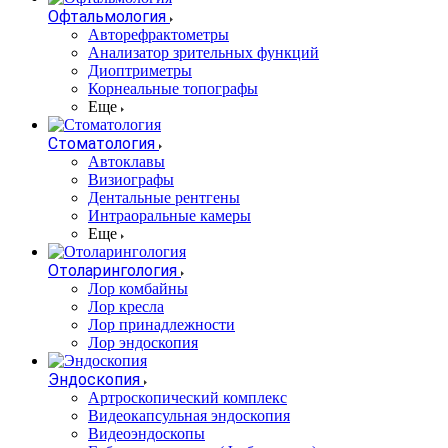
Офтальмология
Авторефрактометры
Анализатор зрительных функций
Диоптриметры
Корнеальные топографы
Еще
Стоматология
Автоклавы
Визиографы
Дентальные рентгены
Интраоральные камеры
Еще
Отоларингология
Лор комбайны
Лор кресла
Лор принадлежности
Лор эндоскопия
Эндоскопия
Артроскопический комплекс
Видеокапсульная эндоскопия
Видеоэндоскопы