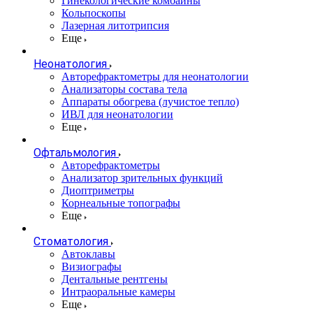
Гинекологические комбайны
Кольпоскопы
Лазерная литотрипсия
Еще
Неонатология
Авторефрактометры для неонатологии
Анализаторы состава тела
Аппараты обогрева (лучистое тепло)
ИВЛ для неонатологии
Еще
Офтальмология
Авторефрактометры
Анализатор зрительных функций
Диоптриметры
Корнеальные топографы
Еще
Стоматология
Автоклавы
Визиографы
Дентальные рентгены
Интраоральные камеры
Еще