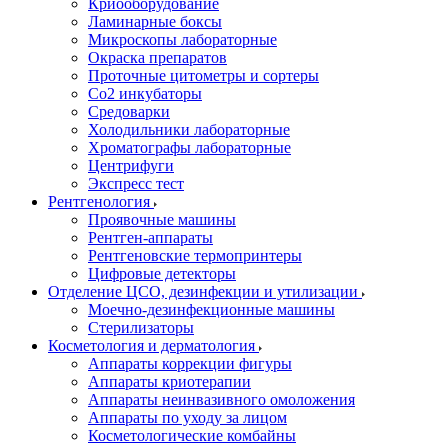
Криооборудование
Ламинарные боксы
Микроскопы лабораторные
Окраска препаратов
Проточные цитометры и сортеры
Со2 инкубаторы
Средоварки
Холодильники лабораторные
Хроматографы лабораторные
Центрифуги
Экспресс тест
Рентгенология
Проявочные машины
Рентген-аппараты
Рентгеновские термопринтеры
Цифровые детекторы
Отделение ЦСО, дезинфекции и утилизации
Моечно-дезинфекционные машины
Стерилизаторы
Косметология и дерматология
Аппараты коррекции фигуры
Аппараты криотерапии
Аппараты неинвазивного омоложения
Аппараты по уходу за лицом
Косметологические комбайны