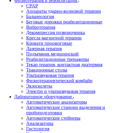
Физиотерапия и реабилитация
CPAP
Аппараты ударно-волновой терапии
Бальнеология
Беговые дорожки реабилитационные
Вибротерапия
Декомпрессия позвоночника
Кресла магнитной терапии
Кровати проожоговые
Лазерная терапия
Подъемник медицинский
Реабилитационные тренажеры
Текар терапия, контактная диатермия
Тракционные столы
Ультразвуковая терапия
Физиотерапевтический комбайн
Экзоскелеты
Электро и ультразвуковая терапия
Лабораторное оборудование
Автоматические анализаторы
Автоматические станции выделения и
пробоподготовки
Автоматические стейнеры
Анализаторы
Гистология