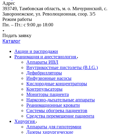
Адрес
393749, Тамбовская область, м. о. Мичуринский, с.
Заворонежское, ул. Революционная, соор. 3/5
Режим работы
Пн. – Пт.: с 9:00 до 18:00
Подать заявку
Каталог
Акции и распродажи
Реанимация и анестезиология
Аппараты ИВЛ
Внутрикостные пистолеты (B.I.G.)
Дефибрилляторы
Инфузионные насосы
Кислородные концентраторы
Контрпульсаторы
Мониторы пациента
Наркозно-дыхательные аппараты
Реанимационные кровати
Системы обогрева пациентов
Средства перемещение пациента
Хирургия
Аппараты для гипотермии
Лазеры хирургические