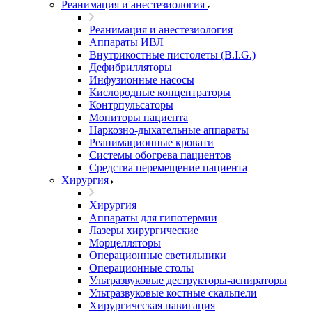
Реанимация и анестезиология
Реанимация и анестезиология
Аппараты ИВЛ
Внутрикостные пистолеты (B.I.G.)
Дефибрилляторы
Инфузионные насосы
Кислородные концентраторы
Контрпульсаторы
Мониторы пациента
Наркозно-дыхательные аппараты
Реанимационные кровати
Системы обогрева пациентов
Средства перемещение пациента
Хирургия
Хирургия
Аппараты для гипотермии
Лазеры хирургические
Морцелляторы
Операционные светильники
Операционные столы
Ультразвуковые деструкторы-аспираторы
Ультразвуковые костные скальпели
Хирургическая навигация