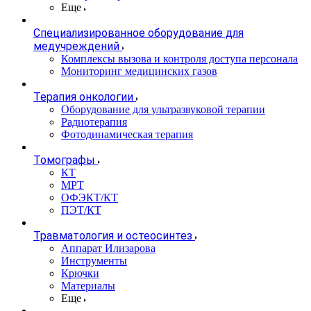
Еще
Специализированное оборудование для
медучреждений
Комплексы вызова и контроля доступа персонала
Мониторинг медицинских газов
Терапия онкологии
Оборудование для ультразвуковой терапии
Радиотерапия
Фотодинамическая терапия
Томографы
КТ
МРТ
ОФЭКТ/КТ
ПЭТ/КТ
Травматология и остеосинтез
Аппарат Илизарова
Инструменты
Крючки
Материалы
Еще