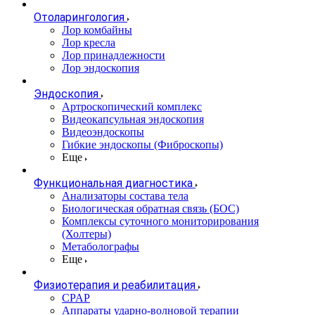
Отоларингология
Лор комбайны
Лор кресла
Лор принадлежности
Лор эндоскопия
Эндоскопия
Артроскопический комплекс
Видеокапсульная эндоскопия
Видеоэндоскопы
Гибкие эндоскопы (Фиброcкопы)
Еще
Функциональная диагностика
Анализаторы состава тела
Биологическая обратная связь (БОС)
Комплексы суточного мониторирования
(Холтеры)
Метаболографы
Еще
Физиотерапия и реабилитация
CPAP
Аппараты ударно-волновой терапии