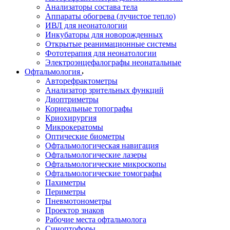
Анализаторы состава тела
Аппараты обогрева (лучистое тепло)
ИВЛ для неонатологии
Инкубаторы для новорожденных
Открытые реанимационные системы
Фототерапия для неонатологии
Электроэнцефалографы неонатальные
Офтальмология
Авторефрактометры
Анализатор зрительных функций
Диоптриметры
Корнеальные топографы
Криохирургия
Микрокератомы
Оптические биометры
Офтальмологическая навигация
Офтальмологические лазеры
Офтальмологические микроскопы
Офтальмологические томографы
Пахиметры
Периметры
Пневмотонометры
Проектор знаков
Рабочие места офтальмолога
Синоптофоры