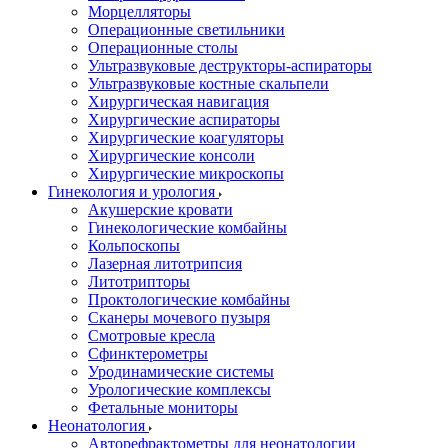
Морцелляторы
Операционные светильники
Операционные столы
Ультразвуковые деструкторы-аспираторы
Ультразвуковые костные скальпели
Хирургическая навигация
Хирургические аспираторы
Хирургические коагуляторы
Хирургические консоли
Хирургические микроскопы
Гинекология и урология
Акушерские кровати
Гинекологические комбайны
Кольпоскопы
Лазерная литотрипсия
Литотрипторы
Проктологические комбайны
Сканеры мочевого пузыря
Смотровые кресла
Сфинктерометры
Уродинамические системы
Урологические комплексы
Фетальные мониторы
Неонатология
Авторефрактометры для неонатологии