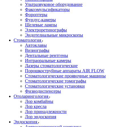
Ультразвуковое оборудование
Факоэмульсификаторы
Фороптеры
Фундус-камеры
Щелевые лампы
Электроретинографы
Эндотелиальные микроскопы
Стоматология
Автоклавы
Визиографы
Дентальные рентгены
Интраоральные камеры
Лазеры стоматологические
Порошкоструйные аппараты AIR FLOW
Стоматологические проявочные машины
Стоматологические томографы
Стоматологические установки
Физиодиспенсеры
Отоларингология
Лор комбайны
Лор кресла
Лор принадлежности
Лор эндоскопия
Эндоскопия
Артроскопический комплекс