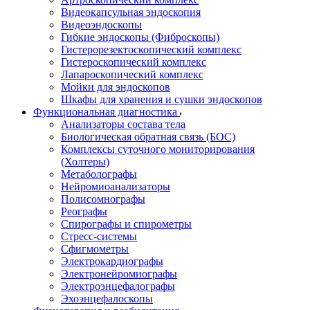
Видеокапсульная эндоскопия
Видеоэндоскопы
Гибкие эндоскопы (Фиброcкопы)
Гистерорезектоскопический комплекс
Гистероскопический комплекс
Лапароскопический комплекс
Мойки для эндоскопов
Шкафы для хранения и сушки эндоскопов
Функциональная диагностика
Анализаторы состава тела
Биологическая обратная связь (БОС)
Комплексы суточного мониторирования
(Холтеры)
Метаболографы
Нейромиоанализаторы
Полисомнографы
Реографы
Спирографы и спирометры
Стресс-системы
Сфигмометры
Электрокардиографы
Электронейромиографы
Электроэнцефалографы
Эхоэнцефалоскопы