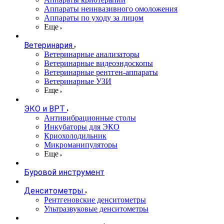
Аппараты неинвазивного омоложения
Аппараты по уходу за лицом
Еще
Ветеринария
Ветеринарные анализаторы
Ветеринарные видеоэндоскопы
Ветеринарные рентген-аппараты
Ветеринарные УЗИ
Еще
ЭКО и ВРТ
Антивибрационные столы
Инкубаторы для ЭКО
Криохолодильник
Микроманипуляторы
Еще
Буровой инструмент
Денситометры
Рентгеновские денситометры
Ультразвуковые денситометры