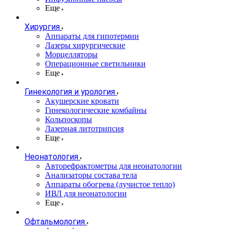
Еще
Хирургия
Аппараты для гипотермии
Лазеры хирургические
Морцелляторы
Операционные светильники
Еще
Гинекология и урология
Акушерские кровати
Гинекологические комбайны
Кольпоскопы
Лазерная литотрипсия
Еще
Неонатология
Авторефрактометры для неонатологии
Анализаторы состава тела
Аппараты обогрева (лучистое тепло)
ИВЛ для неонатологии
Еще
Офтальмология