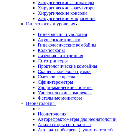
Хирургические аспираторы
Хирургические коагуляторы
Хирургические консоли
Хирургические микроскопы
Гинекология и урология
Гинекология и урология
Акушерские кровати
Гинекологические комбайны
Кольпоскопы
Лазерная литотрипсия
Литотрипторы
Проктологические комбайны
Сканеры мочевого пузыря
Смотровые кресла
Сфинктерометры
Уродинамические системы
Урологические комплексы
Фетальные мониторы
Неонатология
Неонатология
Авторефрактометры для неонатологии
Анализаторы состава тела
Аппараты обогрева (лучистое тепло)