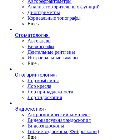
Авторефрактометры
Анализатор зрительных функций
Диоптриметры
Корнеальные топографы
Еще
Стоматология
Автоклавы
Визиографы
Дентальные рентгены
Интраоральные камеры
Еще
Отоларингология
Лор комбайны
Лор кресла
Лор принадлежности
Лор эндоскопия
Эндоскопия
Артроскопический комплекс
Видеокапсульная эндоскопия
Видеоэндоскопы
Гибкие эндоскопы (Фиброcкопы)
Еще