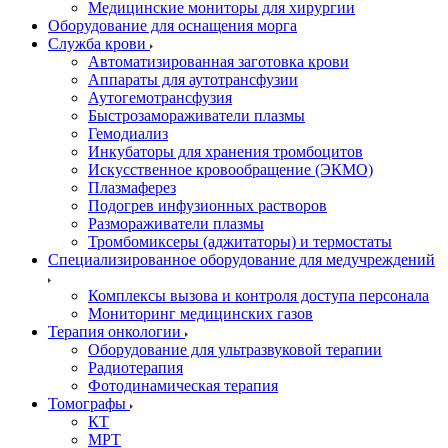
Медицинские мониторы для хирургии
Оборудование для оснащения морга
Служба крови
Автоматизированная заготовка крови
Аппараты для аутотрансфузии
Аутогемотрансфузия
Быстрозамораживатели плазмы
Гемодиализ
Инкубаторы для хранения тромбоцитов
Искусственное кровообращение (ЭКМО)
Плазмаферез
Подогрев инфузионных растворов
Размораживатели плазмы
Тромбомиксеры (аджитаторы) и термостаты
Специализированное оборудование для медучреждений
Комплексы вызова и контроля доступа персонала
Мониторинг медицинских газов
Терапия онкологии
Оборудование для ультразвуковой терапии
Радиотерапия
Фотодинамическая терапия
Томографы
КТ
МРТ