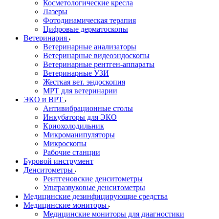
Косметологические кресла
Лазеры
Фотодинамическая терапия
Цифровые дерматоскопы
Ветеринария
Ветеринарные анализаторы
Ветеринарные видеоэндоскопы
Ветеринарные рентген-аппараты
Ветеринарные УЗИ
Жесткая вет. эндоскопия
МРТ для ветеринарии
ЭКО и ВРТ
Антивибрационные столы
Инкубаторы для ЭКО
Криохолодильник
Микроманипуляторы
Микроскопы
Рабочие станции
Буровой инструмент
Денситометры
Рентгеновские денситометры
Ультразвуковые денситометры
Медицинские дезинфицирующие средства
Медицинские мониторы
Медицинские мониторы для диагностики