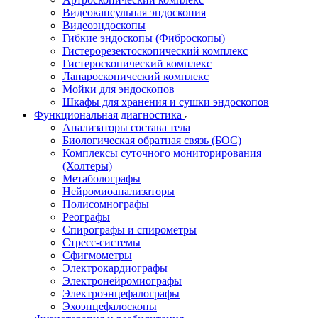
Видеокапсульная эндоскопия
Видеоэндоскопы
Гибкие эндоскопы (Фиброcкопы)
Гистерорезектоскопический комплекс
Гистероскопический комплекс
Лапароскопический комплекс
Мойки для эндоскопов
Шкафы для хранения и сушки эндоскопов
Функциональная диагностика
Анализаторы состава тела
Биологическая обратная связь (БОС)
Комплексы суточного мониторирования
(Холтеры)
Метаболографы
Нейромиоанализаторы
Полисомнографы
Реографы
Спирографы и спирометры
Стресс-системы
Сфигмометры
Электрокардиографы
Электронейромиографы
Электроэнцефалографы
Эхоэнцефалоскопы