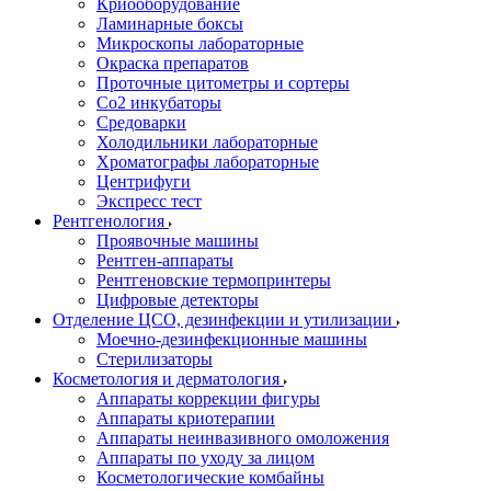
Криооборудование
Ламинарные боксы
Микроскопы лабораторные
Окраска препаратов
Проточные цитометры и сортеры
Со2 инкубаторы
Средоварки
Холодильники лабораторные
Хроматографы лабораторные
Центрифуги
Экспресс тест
Рентгенология
Проявочные машины
Рентген-аппараты
Рентгеновские термопринтеры
Цифровые детекторы
Отделение ЦСО, дезинфекции и утилизации
Моечно-дезинфекционные машины
Стерилизаторы
Косметология и дерматология
Аппараты коррекции фигуры
Аппараты криотерапии
Аппараты неинвазивного омоложения
Аппараты по уходу за лицом
Косметологические комбайны