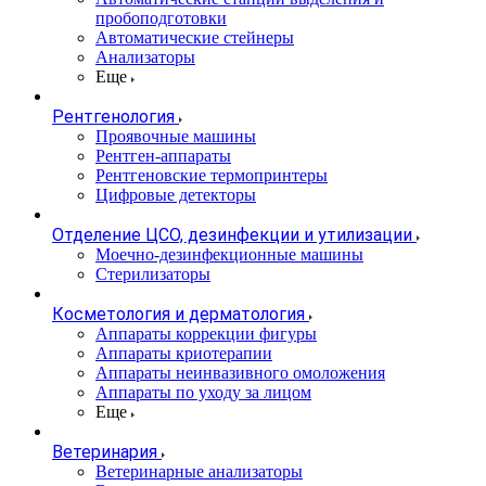
пробоподготовки
Автоматические стейнеры
Анализаторы
Еще
Рентгенология
Проявочные машины
Рентген-аппараты
Рентгеновские термопринтеры
Цифровые детекторы
Отделение ЦСО, дезинфекции и утилизации
Моечно-дезинфекционные машины
Стерилизаторы
Косметология и дерматология
Аппараты коррекции фигуры
Аппараты криотерапии
Аппараты неинвазивного омоложения
Аппараты по уходу за лицом
Еще
Ветеринария
Ветеринарные анализаторы