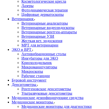
Косметологические кресла
Лазеры
Фотодинамическая терапия
Цифровые дерматоскопы
Ветеринария
Ветеринарные анализаторы
Ветеринарные видеоэндоскопы
Ветеринарные рентген-аппараты
Ветеринарные УЗИ
Жесткая вет. эндоскопия
МРТ для ветеринарии
ЭКО и ВРТ
Антивибрационные столы
Инкубаторы для ЭКО
Криохолодильник
Микроманипуляторы
Микроскопы
Рабочие станции
Буровой инструмент
Денситометры
Рентгеновские денситометры
Ультразвуковые денситометры
Медицинские дезинфицирующие средства
Медицинские мониторы
Медицинские мониторы для диагностики