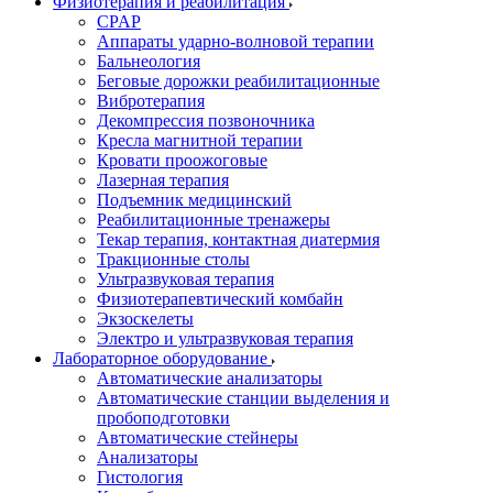
Физиотерапия и реабилитация
CPAP
Аппараты ударно-волновой терапии
Бальнеология
Беговые дорожки реабилитационные
Вибротерапия
Декомпрессия позвоночника
Кресла магнитной терапии
Кровати проожоговые
Лазерная терапия
Подъемник медицинский
Реабилитационные тренажеры
Текар терапия, контактная диатермия
Тракционные столы
Ультразвуковая терапия
Физиотерапевтический комбайн
Экзоскелеты
Электро и ультразвуковая терапия
Лабораторное оборудование
Автоматические анализаторы
Автоматические станции выделения и
пробоподготовки
Автоматические стейнеры
Анализаторы
Гистология