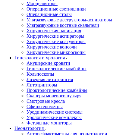
Морцелляторы
Операционные светильники
Операционные столы
Ультразвуковые деструкторы-аспираторы
Ультразвуковые костные скальпели
Хирургическая навигация
Хирургические аспираторы
Хирургические коагуляторы
Хирургические консоли
Хирургические микроскопы
Гинекология и урология
Акушерские кровати
Гинекологические комбайны
Кольпоскопы
Лазерная литотрипсия
Литотрипторы
Проктологические комбайны
Сканеры мочевого пузыря
Смотровые кресла
Сфинктерометры
Уродинамические системы
Урологические комплексы
Фетальные мониторы
Неонатология
Авторефрактометры для неонатологии