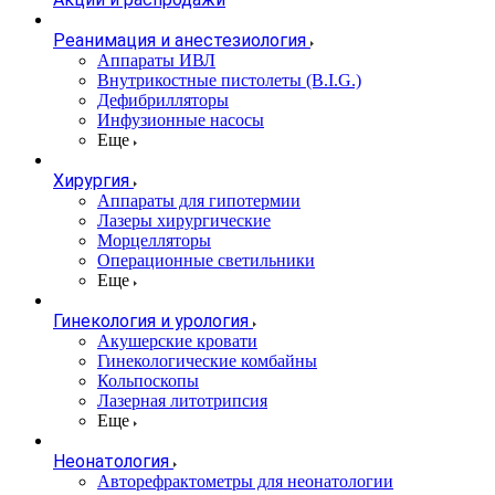
Реанимация и анестезиология
Аппараты ИВЛ
Внутрикостные пистолеты (B.I.G.)
Дефибрилляторы
Инфузионные насосы
Еще
Хирургия
Аппараты для гипотермии
Лазеры хирургические
Морцелляторы
Операционные светильники
Еще
Гинекология и урология
Акушерские кровати
Гинекологические комбайны
Кольпоскопы
Лазерная литотрипсия
Еще
Неонатология
Авторефрактометры для неонатологии