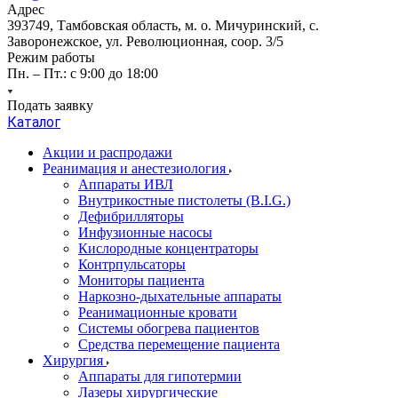
Адрес
393749, Тамбовская область, м. о. Мичуринский, с.
Заворонежское, ул. Революционная, соор. 3/5
Режим работы
Пн. – Пт.: с 9:00 до 18:00
Подать заявку
Каталог
Акции и распродажи
Реанимация и анестезиология
Аппараты ИВЛ
Внутрикостные пистолеты (B.I.G.)
Дефибрилляторы
Инфузионные насосы
Кислородные концентраторы
Контрпульсаторы
Мониторы пациента
Наркозно-дыхательные аппараты
Реанимационные кровати
Системы обогрева пациентов
Средства перемещение пациента
Хирургия
Аппараты для гипотермии
Лазеры хирургические