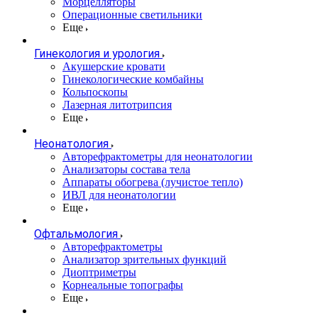
Морцелляторы
Операционные светильники
Еще
Гинекология и урология
Акушерские кровати
Гинекологические комбайны
Кольпоскопы
Лазерная литотрипсия
Еще
Неонатология
Авторефрактометры для неонатологии
Анализаторы состава тела
Аппараты обогрева (лучистое тепло)
ИВЛ для неонатологии
Еще
Офтальмология
Авторефрактометры
Анализатор зрительных функций
Диоптриметры
Корнеальные топографы
Еще