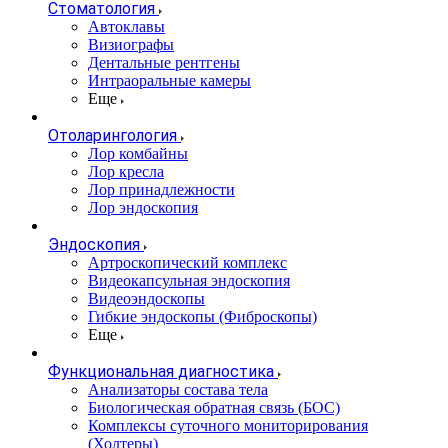
Стоматология
Автоклавы
Визиографы
Дентальные рентгены
Интраоральные камеры
Еще
Отоларингология
Лор комбайны
Лор кресла
Лор принадлежности
Лор эндоскопия
Эндоскопия
Артроскопический комплекс
Видеокапсульная эндоскопия
Видеоэндоскопы
Гибкие эндоскопы (Фиброcкопы)
Еще
Функциональная диагностика
Анализаторы состава тела
Биологическая обратная связь (БОС)
Комплексы суточного мониторирования
(Холтеры)