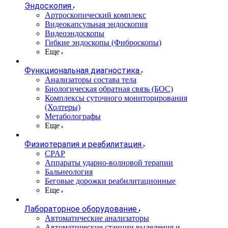
Эндоскопия
Артроскопический комплекс
Видеокапсульная эндоскопия
Видеоэндоскопы
Гибкие эндоскопы (Фиброcкопы)
Еще
Функциональная диагностика
Анализаторы состава тела
Биологическая обратная связь (БОС)
Комплексы суточного мониторирования
(Холтеры)
Метаболографы
Еще
Физиотерапия и реабилитация
CPAP
Аппараты ударно-волновой терапии
Бальнеология
Беговые дорожки реабилитационные
Еще
Лабораторное оборудование
Автоматические анализаторы
Автоматические станции выделения и