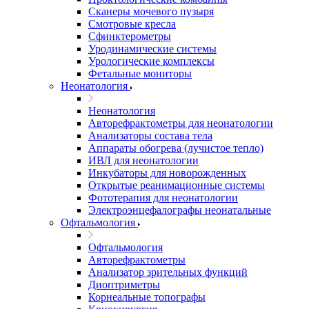
Сканеры мочевого пузыря
Смотровые кресла
Сфинктерометры
Уродинамические системы
Урологические комплексы
Фетальные мониторы
Неонатология
Неонатология
Авторефрактометры для неонатологии
Анализаторы состава тела
Аппараты обогрева (лучистое тепло)
ИВЛ для неонатологии
Инкубаторы для новорожденных
Открытые реанимационные системы
Фототерапия для неонатологии
Электроэнцефалографы неонатальные
Офтальмология
Офтальмология
Авторефрактометры
Анализатор зрительных функций
Диоптриметры
Корнеальные топографы