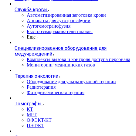
Служба крови
Автоматизированная заготовка крови
Аппараты для аутотрансфузии
Аутогемотрансфузия
Быстрозамораживатели плазмы
Еще
Специализированное оборудование для
медучреждений
Комплексы вызова и контроля доступа персонала
Мониторинг медицинских газов
Терапия онкологии
Оборудование для ультразвуковой терапии
Радиотерапия
Фотодинамическая терапия
Томографы
КТ
МРТ
ОФЭКТ/КТ
ПЭТ/КТ