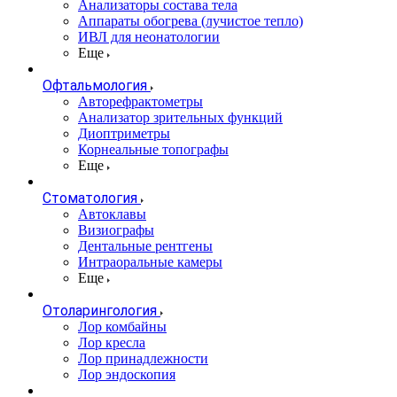
Анализаторы состава тела
Аппараты обогрева (лучистое тепло)
ИВЛ для неонатологии
Еще
Офтальмология
Авторефрактометры
Анализатор зрительных функций
Диоптриметры
Корнеальные топографы
Еще
Стоматология
Автоклавы
Визиографы
Дентальные рентгены
Интраоральные камеры
Еще
Отоларингология
Лор комбайны
Лор кресла
Лор принадлежности
Лор эндоскопия