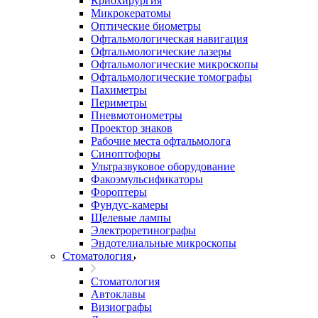
Криохирургия
Микрокератомы
Оптические биометры
Офтальмологическая навигация
Офтальмологические лазеры
Офтальмологические микроскопы
Офтальмологические томографы
Пахиметры
Периметры
Пневмотонометры
Проектор знаков
Рабочие места офтальмолога
Синоптофоры
Ультразвуковое оборудование
Факоэмульсификаторы
Фороптеры
Фундус-камеры
Щелевые лампы
Электроретинографы
Эндотелиальные микроскопы
Стоматология
Стоматология
Автоклавы
Визиографы