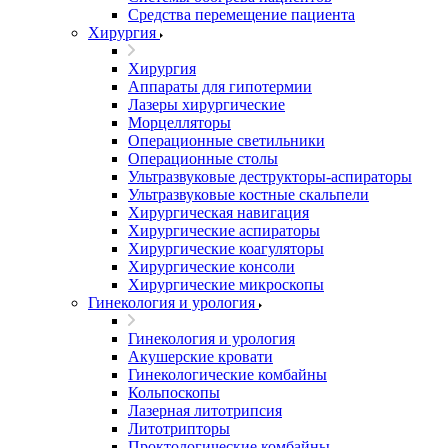
Средства перемещение пациента
Хирургия
Хирургия
Аппараты для гипотермии
Лазеры хирургические
Морцелляторы
Операционные светильники
Операционные столы
Ультразвуковые деструкторы-аспираторы
Ультразвуковые костные скальпели
Хирургическая навигация
Хирургические аспираторы
Хирургические коагуляторы
Хирургические консоли
Хирургические микроскопы
Гинекология и урология
Гинекология и урология
Акушерские кровати
Гинекологические комбайны
Кольпоскопы
Лазерная литотрипсия
Литотрипторы
Проктологические комбайны