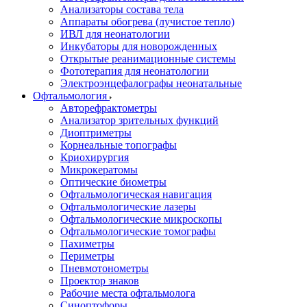
Анализаторы состава тела
Аппараты обогрева (лучистое тепло)
ИВЛ для неонатологии
Инкубаторы для новорожденных
Открытые реанимационные системы
Фототерапия для неонатологии
Электроэнцефалографы неонатальные
Офтальмология
Авторефрактометры
Анализатор зрительных функций
Диоптриметры
Корнеальные топографы
Криохирургия
Микрокератомы
Оптические биометры
Офтальмологическая навигация
Офтальмологические лазеры
Офтальмологические микроскопы
Офтальмологические томографы
Пахиметры
Периметры
Пневмотонометры
Проектор знаков
Рабочие места офтальмолога
Синоптофоры