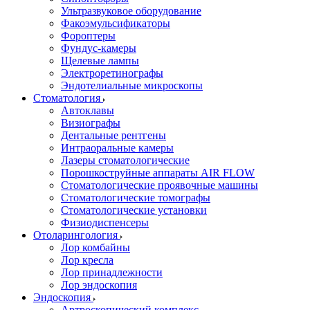
Ультразвуковое оборудование
Факоэмульсификаторы
Фороптеры
Фундус-камеры
Щелевые лампы
Электроретинографы
Эндотелиальные микроскопы
Стоматология
Автоклавы
Визиографы
Дентальные рентгены
Интраоральные камеры
Лазеры стоматологические
Порошкоструйные аппараты AIR FLOW
Стоматологические проявочные машины
Стоматологические томографы
Стоматологические установки
Физиодиспенсеры
Отоларингология
Лор комбайны
Лор кресла
Лор принадлежности
Лор эндоскопия
Эндоскопия
Артроскопический комплекс