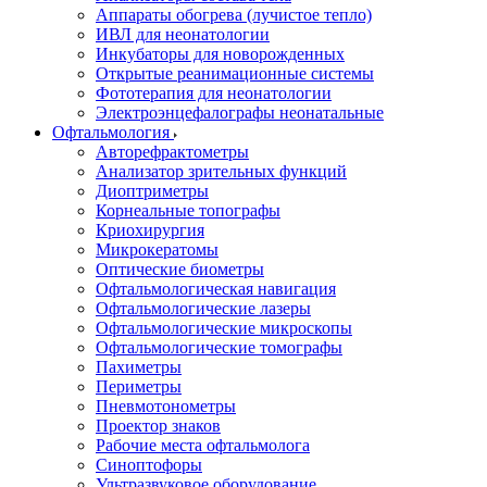
Аппараты обогрева (лучистое тепло)
ИВЛ для неонатологии
Инкубаторы для новорожденных
Открытые реанимационные системы
Фототерапия для неонатологии
Электроэнцефалографы неонатальные
Офтальмология
Авторефрактометры
Анализатор зрительных функций
Диоптриметры
Корнеальные топографы
Криохирургия
Микрокератомы
Оптические биометры
Офтальмологическая навигация
Офтальмологические лазеры
Офтальмологические микроскопы
Офтальмологические томографы
Пахиметры
Периметры
Пневмотонометры
Проектор знаков
Рабочие места офтальмолога
Синоптофоры
Ультразвуковое оборудование