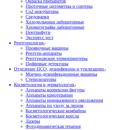
Окраска препаратов
Проточные цитометры и сортеры
Со2 инкубаторы
Средоварки
Холодильники лабораторные
Хроматографы лабораторные
Центрифуги
Экспресс тест
Рентгенология
Проявочные машины
Рентген-аппараты
Рентгеновские термопринтеры
Цифровые детекторы
Отделение ЦСО, дезинфекции и утилизации
Моечно-дезинфекционные машины
Стерилизаторы
Косметология и дерматология
Аппараты коррекции фигуры
Аппараты криотерапии
Аппараты неинвазивного омоложения
Аппараты по уходу за лицом
Косметологические комбайны
Косметологические кресла
Лазеры
Фотодинамическая терапия