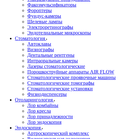
Факоэмульсификаторы
Фороптеры
Фундус-камеры
Щелевые лампы
Электроретинографы
Эндотелиальные микроскопы
Стоматология
Автоклавы
Визиографы
Дентальные рентгены
Интраоральные камеры
Лазеры стоматологические
Порошкоструйные аппараты AIR FLOW
Стоматологические проявочные машины
Стоматологические томографы
Стоматологические установки
Физиодиспенсеры
Отоларингология
Лор комбайны
Лор кресла
Лор принадлежности
Лор эндоскопия
Эндоскопия
Артроскопический комплекс
Видеокапсульная эндоскопия