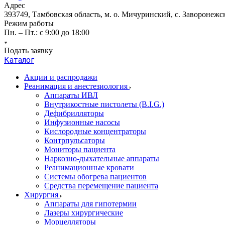
Адрес
393749, Тамбовская область, м. о. Мичуринский, с. Заворонежск
Режим работы
Пн. – Пт.: с 9:00 до 18:00
Подать заявку
Каталог
Акции и распродажи
Реанимация и анестезиология
Аппараты ИВЛ
Внутрикостные пистолеты (B.I.G.)
Дефибрилляторы
Инфузионные насосы
Кислородные концентраторы
Контрпульсаторы
Мониторы пациента
Наркозно-дыхательные аппараты
Реанимационные кровати
Системы обогрева пациентов
Средства перемещение пациента
Хирургия
Аппараты для гипотермии
Лазеры хирургические
Морцелляторы