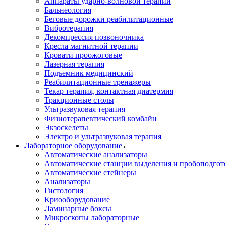
Аппараты ударно-волновой терапии
Бальнеология
Беговые дорожки реабилитационные
Вибротерапия
Декомпрессия позвоночника
Кресла магнитной терапии
Кровати проожоговые
Лазерная терапия
Подъемник медицинский
Реабилитационные тренажеры
Текар терапия, контактная диатермия
Тракционные столы
Ультразвуковая терапия
Физиотерапевтический комбайн
Экзоскелеты
Электро и ультразвуковая терапия
Лабораторное оборудование
Автоматические анализаторы
Автоматические станции выделения и пробоподгот
Автоматические стейнеры
Анализаторы
Гистология
Криооборудование
Ламинарные боксы
Микроскопы лабораторные