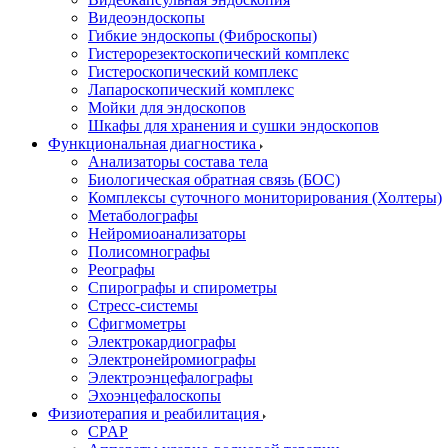
Видеоэндоскопы
Гибкие эндоскопы (Фиброcкопы)
Гистерорезектоскопический комплекс
Гистероскопический комплекс
Лапароскопический комплекс
Мойки для эндоскопов
Шкафы для хранения и сушки эндоскопов
Функциональная диагностика
Анализаторы состава тела
Биологическая обратная связь (БОС)
Комплексы суточного мониторирования (Холтеры)
Метаболографы
Нейромиоанализаторы
Полисомнографы
Реографы
Спирографы и спирометры
Стресс-системы
Сфигмометры
Электрокардиографы
Электронейромиографы
Электроэнцефалографы
Эхоэнцефалоскопы
Физиотерапия и реабилитация
CPAP