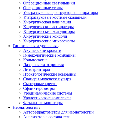
Операционные светильники
Операционные столы
Ультразвуковые деструкторы-аспираторы
Ультразвуковые костные скальпели
Хирургическая навигация
Хирургические аспираторы
Хирургические коагуляторы
Хирургические консоли
Хирургические микроскопы
Гинекология и урология
Акушерские кровати
Гинекологические комбайны
Кольпоскопы
Лазерная литотрипсия
Литотрипторы
Проктологические комбайны
Сканеры мочевого пузыря
Смотровые кресла
Сфинктерометры
Уродинамические системы
Урологические комплексы
Фетальные мониторы
Неонатология
Авторефрактометры для неонатологии
Анализаторы состава тела