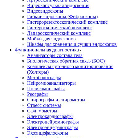
Видеокапсульная эндоскопия
Видеоэндоскопы
Гибкие эндоскопы (Фиброcкопы)
Гистерорезектоскопический комплекс
Гистероскопический комплекс
Лапароскопический комплекс
Мойки для эндоскопов
Шкафы для хранения и сушки эндоскопов
Функциональная диагностика
Анализаторы состава тела
Биологическая обратная связь (БОС)
Комплексы суточного мониторирования
(Холтеры)
Метаболографы
Нейромиоанализаторы
Полисомнографы
Реографы
Спирографы и спирометры
Стресс-системы
Сфигмометры
Электрокардиографы
Электронейромиографы
Электроэнцефалографы
Эхоэнцефалоскопы