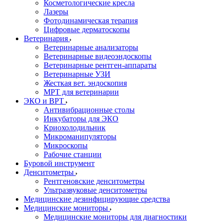
Косметологические кресла
Лазеры
Фотодинамическая терапия
Цифровые дерматоскопы
Ветеринария
Ветеринарные анализаторы
Ветеринарные видеоэндоскопы
Ветеринарные рентген-аппараты
Ветеринарные УЗИ
Жесткая вет. эндоскопия
МРТ для ветеринарии
ЭКО и ВРТ
Антивибрационные столы
Инкубаторы для ЭКО
Криохолодильник
Микроманипуляторы
Микроскопы
Рабочие станции
Буровой инструмент
Денситометры
Рентгеновские денситометры
Ультразвуковые денситометры
Медицинские дезинфицирующие средства
Медицинские мониторы
Медицинские мониторы для диагностики