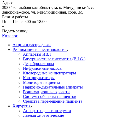
Адрес
393749, Тамбовская область, м. о. Мичуринский, с.
Заворонежское, ул. Революционная, соор. 3/5
Режим работы
Пн. – Пт.: с 9:00 до 18:00
Подать заявку
Каталог
Акции и распродажи
Реанимация и анестезиология
Аппараты ИВЛ
Внутрикостные пистолеты (B.I.G.)
Дефибрилляторы
Инфузионные насосы
Кислородные концентраторы
Контрпульсаторы
Мониторы пациента
Наркозно-дыхательные аппараты
Реанимационные кровати
Системы обогрева пациентов
Средства перемещение пациента
Хирургия
Аппараты для гипотермии
Лазеры хирургические