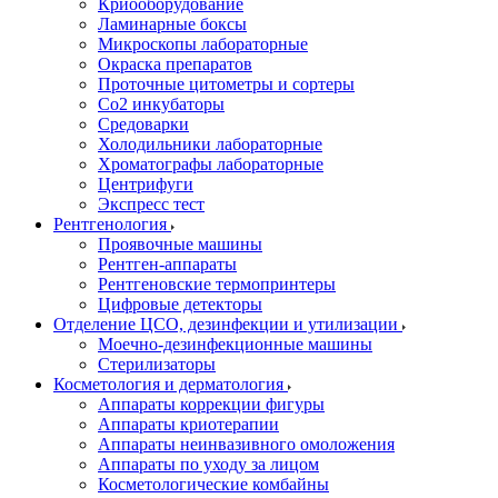
Криооборудование
Ламинарные боксы
Микроскопы лабораторные
Окраска препаратов
Проточные цитометры и сортеры
Со2 инкубаторы
Средоварки
Холодильники лабораторные
Хроматографы лабораторные
Центрифуги
Экспресс тест
Рентгенология
Проявочные машины
Рентген-аппараты
Рентгеновские термопринтеры
Цифровые детекторы
Отделение ЦСО, дезинфекции и утилизации
Моечно-дезинфекционные машины
Стерилизаторы
Косметология и дерматология
Аппараты коррекции фигуры
Аппараты криотерапии
Аппараты неинвазивного омоложения
Аппараты по уходу за лицом
Косметологические комбайны