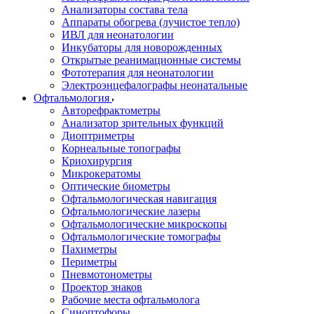
Анализаторы состава тела
Аппараты обогрева (лучистое тепло)
ИВЛ для неонатологии
Инкубаторы для новорожденных
Открытые реанимационные системы
Фототерапия для неонатологии
Электроэнцефалографы неонатальные
Офтальмология
Авторефрактометры
Анализатор зрительных функций
Диоптриметры
Корнеальные топографы
Криохирургия
Микрокератомы
Оптические биометры
Офтальмологическая навигация
Офтальмологические лазеры
Офтальмологические микроскопы
Офтальмологические томографы
Пахиметры
Периметры
Пневмотонометры
Проектор знаков
Рабочие места офтальмолога
Синоптофоры