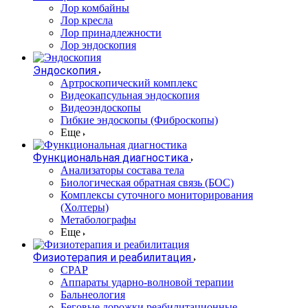
Лор комбайны
Лор кресла
Лор принадлежности
Лор эндоскопия
Эндоскопия
Артроскопический комплекс
Видеокапсульная эндоскопия
Видеоэндоскопы
Гибкие эндоскопы (Фиброcкопы)
Еще
Функциональная диагностика
Анализаторы состава тела
Биологическая обратная связь (БОС)
Комплексы суточного мониторирования
(Холтеры)
Метаболографы
Еще
Физиотерапия и реабилитация
CPAP
Аппараты ударно-волновой терапии
Бальнеология
Беговые дорожки реабилитационные