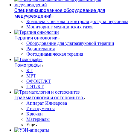
Специализированное оборудование для
медучреждений
Комплексы вызова и контроля доступа персонала
Мониторинг медицинских газов
Терапия онкологии
Оборудование для ультразвуковой терапии
Радиотерапия
Фотодинамическая терапия
Томографы
КТ
МРТ
ОФЭКТ/КТ
ПЭТ/КТ
Травматология и остеосинтез
Аппарат Илизарова
Инструменты
Крючки
Материалы
Еще