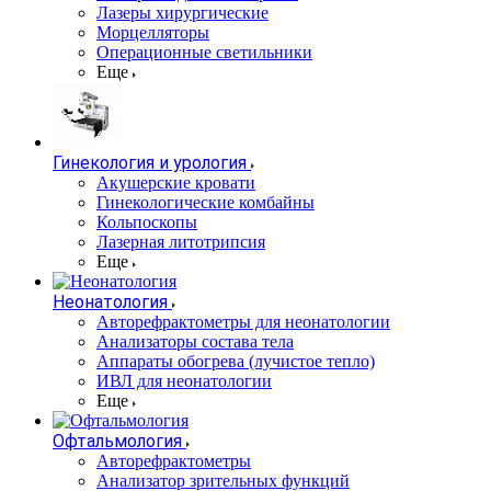
Лазеры хирургические
Морцелляторы
Операционные светильники
Еще
Гинекология и урология
Акушерские кровати
Гинекологические комбайны
Кольпоскопы
Лазерная литотрипсия
Еще
Неонатология
Авторефрактометры для неонатологии
Анализаторы состава тела
Аппараты обогрева (лучистое тепло)
ИВЛ для неонатологии
Еще
Офтальмология
Авторефрактометры
Анализатор зрительных функций