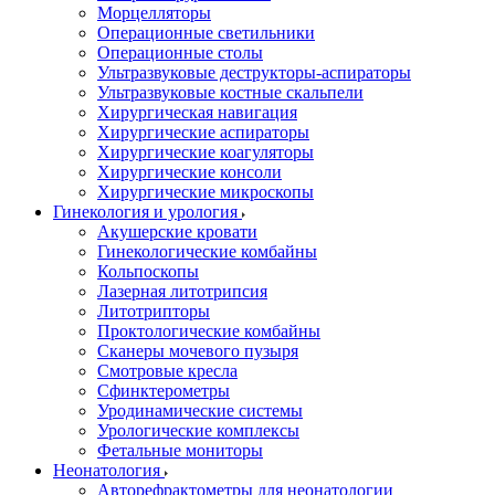
Морцелляторы
Операционные светильники
Операционные столы
Ультразвуковые деструкторы-аспираторы
Ультразвуковые костные скальпели
Хирургическая навигация
Хирургические аспираторы
Хирургические коагуляторы
Хирургические консоли
Хирургические микроскопы
Гинекология и урология
Акушерские кровати
Гинекологические комбайны
Кольпоскопы
Лазерная литотрипсия
Литотрипторы
Проктологические комбайны
Сканеры мочевого пузыря
Смотровые кресла
Сфинктерометры
Уродинамические системы
Урологические комплексы
Фетальные мониторы
Неонатология
Авторефрактометры для неонатологии