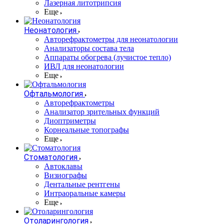
Лазерная литотрипсия
Еще
Неонатология
Авторефрактометры для неонатологии
Анализаторы состава тела
Аппараты обогрева (лучистое тепло)
ИВЛ для неонатологии
Еще
Офтальмология
Авторефрактометры
Анализатор зрительных функций
Диоптриметры
Корнеальные топографы
Еще
Стоматология
Автоклавы
Визиографы
Дентальные рентгены
Интраоральные камеры
Еще
Отоларингология