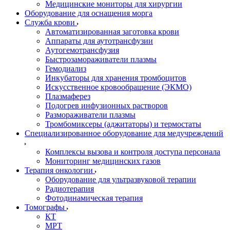
Медицинские мониторы для хирургии
Оборудование для оснащения морга
Служба крови
Автоматизированная заготовка крови
Аппараты для аутотрансфузии
Аутогемотрансфузия
Быстрозамораживатели плазмы
Гемодиализ
Инкубаторы для хранения тромбоцитов
Искусственное кровообращение (ЭКМО)
Плазмаферез
Подогрев инфузионных растворов
Размораживатели плазмы
Тромбомиксеры (аджитаторы) и термостаты
Специализированное оборудование для медучреждений
Комплексы вызова и контроля доступа персонала
Мониторинг медицинских газов
Терапия онкологии
Оборудование для ультразвуковой терапии
Радиотерапия
Фотодинамическая терапия
Томографы
КТ
МРТ