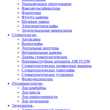
Ультразвуковое оборудование
Факоэмульсификаторы
Фороптеры
Фундус-камеры
Щелевые лампы
Электроретинографы
Эндотелиальные микроскопы
Стоматология
Автоклавы
Визиографы
Дентальные рентгены
Интраоральные камеры
Лазеры стоматологические
Порошкоструйные аппараты AIR FLOW
Стоматологические проявочные машины
Стоматологические томографы
Стоматологические установки
Физиодиспенсеры
Отоларингология
Лор комбайны
Лор кресла
Лор принадлежности
Лор эндоскопия
Эндоскопия
Артроскопический комплекс