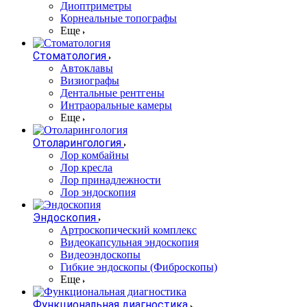
Диоптриметры
Корнеальные топографы
Еще
Стоматология
Автоклавы
Визиографы
Дентальные рентгены
Интраоральные камеры
Еще
Отоларингология
Лор комбайны
Лор кресла
Лор принадлежности
Лор эндоскопия
Эндоскопия
Артроскопический комплекс
Видеокапсульная эндоскопия
Видеоэндоскопы
Гибкие эндоскопы (Фиброcкопы)
Еще
Функциональная диагностика