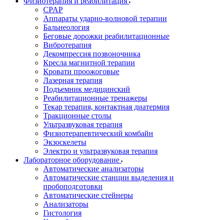
Физиотерапия и реабилитация
CPAP
Аппараты ударно-волновой терапии
Бальнеология
Беговые дорожки реабилитационные
Вибротерапия
Декомпрессия позвоночника
Кресла магнитной терапии
Кровати проожоговые
Лазерная терапия
Подъемник медицинский
Реабилитационные тренажеры
Текар терапия, контактная диатермия
Тракционные столы
Ультразвуковая терапия
Физиотерапевтический комбайн
Экзоскелеты
Электро и ультразвуковая терапия
Лабораторное оборудование
Автоматические анализаторы
Автоматические станции выделения и
пробоподготовки
Автоматические стейнеры
Анализаторы
Гистология