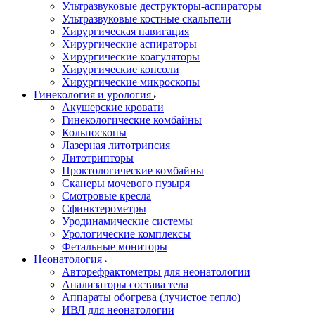
Ультразвуковые деструкторы-аспираторы
Ультразвуковые костные скальпели
Хирургическая навигация
Хирургические аспираторы
Хирургические коагуляторы
Хирургические консоли
Хирургические микроскопы
Гинекология и урология
Акушерские кровати
Гинекологические комбайны
Кольпоскопы
Лазерная литотрипсия
Литотрипторы
Проктологические комбайны
Сканеры мочевого пузыря
Смотровые кресла
Сфинктерометры
Уродинамические системы
Урологические комплексы
Фетальные мониторы
Неонатология
Авторефрактометры для неонатологии
Анализаторы состава тела
Аппараты обогрева (лучистое тепло)
ИВЛ для неонатологии