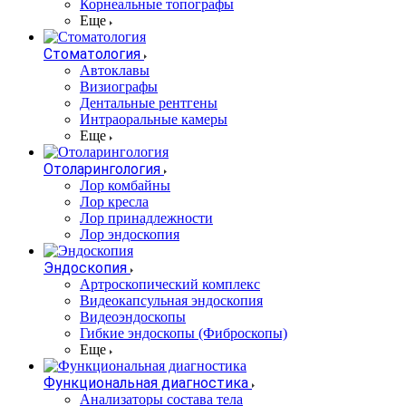
Корнеальные топографы
Еще
Стоматология
Автоклавы
Визиографы
Дентальные рентгены
Интраоральные камеры
Еще
Отоларингология
Лор комбайны
Лор кресла
Лор принадлежности
Лор эндоскопия
Эндоскопия
Артроскопический комплекс
Видеокапсульная эндоскопия
Видеоэндоскопы
Гибкие эндоскопы (Фиброcкопы)
Еще
Функциональная диагностика
Анализаторы состава тела