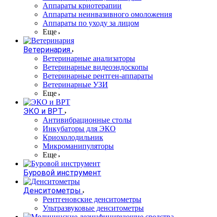
Аппараты криотерапии
Аппараты неинвазивного омоложения
Аппараты по уходу за лицом
Еще
Ветеринария
Ветеринарные анализаторы
Ветеринарные видеоэндоскопы
Ветеринарные рентген-аппараты
Ветеринарные УЗИ
Еще
ЭКО и ВРТ
Антивибрационные столы
Инкубаторы для ЭКО
Криохолодильник
Микроманипуляторы
Еще
Буровой инструмент
Денситометры
Рентгеновские денситометры
Ультразвуковые денситометры