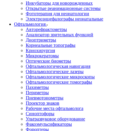
Инкубаторы для новорожденных
Открытые реанимационные системы
Фототерапия для неонатологии
Электроэнцефалографы неонатальные
Офтальмология
Авторефрактометры
Анализатор зрительных функций
Диоптриметры
Корнеальные топографы
Криохирургия
Микрокератомы
Оптические биометры
Офтальмологическая навигация
Офтальмологические лазеры
Офтальмологические микроскопы
Офтальмологические томографы
Пахиметры
Периметры
Пневмотонометры
Проектор знаков
Рабочие места офтальмолога
Синоптофоры
Ультразвуковое оборудование
Факоэмульсификаторы
Фороптеры