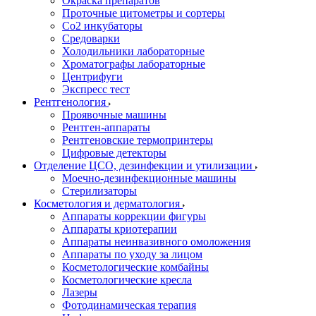
Окраска препаратов
Проточные цитометры и сортеры
Со2 инкубаторы
Средоварки
Холодильники лабораторные
Хроматографы лабораторные
Центрифуги
Экспресс тест
Рентгенология
Проявочные машины
Рентген-аппараты
Рентгеновские термопринтеры
Цифровые детекторы
Отделение ЦСО, дезинфекции и утилизации
Моечно-дезинфекционные машины
Стерилизаторы
Косметология и дерматология
Аппараты коррекции фигуры
Аппараты криотерапии
Аппараты неинвазивного омоложения
Аппараты по уходу за лицом
Косметологические комбайны
Косметологические кресла
Лазеры
Фотодинамическая терапия