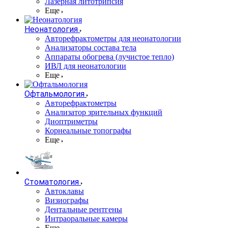
Лазерная литотрипсия
Еще
Неонатология
Авторефрактометры для неонатологии
Анализаторы состава тела
Аппараты обогрева (лучистое тепло)
ИВЛ для неонатологии
Еще
Офтальмология
Авторефрактометры
Анализатор зрительных функций
Диоптриметры
Корнеальные топографы
Еще
Стоматология
Автоклавы
Визиографы
Дентальные рентгены
Интраоральные камеры
Еще