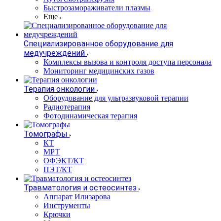
Быстрозамораживатели плазмы
Еще
Специализированное оборудование для
медучреждений
Комплексы вызова и контроля доступа персонала
Мониторинг медицинских газов
Терапия онкологии
Оборудование для ультразвуковой терапии
Радиотерапия
Фотодинамическая терапия
Томографы
КТ
МРТ
ОФЭКТ/КТ
ПЭТ/КТ
Травматология и остеосинтез
Аппарат Илизарова
Инструменты
Крючки