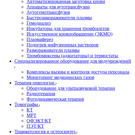
Автоматизированная заготовка крови
Аппараты для аутотрансфузии
Аутогемотрансфузия
Быстрозамораживатели плазмы
Гемодиализ
Инкубаторы для хранения тромбоцитов
Искусственное кровообращение (ЭКМО)
Плазмаферез
Подогрев инфузионных растворов
Размораживатели плазмы
Тромбомиксеры (аджитаторы) и термостаты
Специализированное оборудование для медучреждений
Комплексы вызова и контроля доступа персонала
Мониторинг медицинских газов
Терапия онкологии
Оборудование для ультразвуковой терапии
Радиотерапия
Фотодинамическая терапия
Томографы
КТ
МРТ
ОФЭКТ/КТ
ПЭТ/КТ
Травматология и остеосинтез