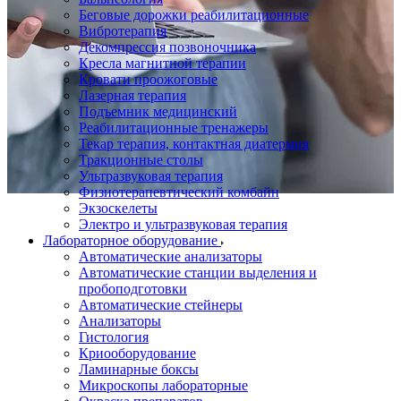
Беговые дорожки реабилитационные
Вибротерапия
Декомпрессия позвоночника
Кресла магнитной терапии
Кровати проожоговые
Лазерная терапия
Подъемник медицинский
Реабилитационные тренажеры
Текар терапия, контактная диатермия
Тракционные столы
Ультразвуковая терапия
Физиотерапевтический комбайн
Экзоскелеты
Электро и ультразвуковая терапия
Лабораторное оборудование
Автоматические анализаторы
Автоматические станции выделения и
пробоподготовки
Автоматические стейнеры
Анализаторы
Гистология
Криооборудование
Ламинарные боксы
Микроскопы лабораторные