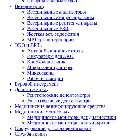
Цифровые дерматоскопы
Ветеринария
Ветеринарные анализаторы
Ветеринарные видеоэндоскопы
Ветеринарные рентген-аппараты
Ветеринарные УЗИ
Жесткая вет. эндоскопия
МРТ для ветеринарии
ЭКО и ВРТ
Антивибрационные столы
Инкубаторы для ЭКО
Криохолодильник
Микроманипуляторы
Микроскопы
Рабочие станции
Буровой инструмент
Денситометры
Рентгеновские денситометры
Ультразвуковые денситометры
Медицинские дезинфицирующие средства
Медицинские мониторы
Медицинские мониторы для диагностики
Медицинские мониторы для хирургии
Оборудование для оснащения морга
Служба крови