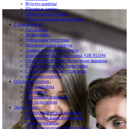
Фундус-камеры
Щелевые лампы
Электроретинографы
Эндотелиальные микроскопы
Стоматология
Автоклавы
Визиографы
Дентальные рентгены
Интраоральные камеры
Лазеры стоматологические
Порошкоструйные аппараты AIR FLOW
Стоматологические проявочные машины
Стоматологические томографы
Стоматологические установки
Физиодиспенсеры
Отоларингология
Лор комбайны
Лор кресла
Лор принадлежности
Лор эндоскопия
Эндоскопия
Артроскопический комплекс
Видеокапсульная эндоскопия
Видеоэндоскопы
Гибкие эндоскопы (Фиброcкопы)