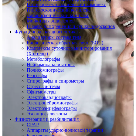
Гистерорезектоскопический комплекс
Гистероскопический комплекс
Лапароскопический комплекс
Мойки для эндоскопов
Шкафы для хранения и сушки эндоскопов
Функциональная диагностика
Анализаторы состава тела
Биологическая обратная связь (БОС)
Комплексы суточного мониторирования
(Холтеры)
Метаболографы
Нейромиоанализаторы
Полисомнографы
Реографы
Спирографы и спирометры
Стресс-системы
Сфигмометры
Электрокардиографы
Электронейромиографы
Электроэнцефалографы
Эхоэнцефалоскопы
Физиотерапия и реабилитация
CPAP
Аппараты ударно-волновой терапии
Бальнеология