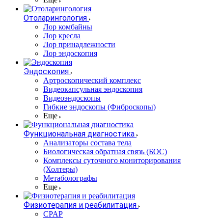
Отоларингология
Лор комбайны
Лор кресла
Лор принадлежности
Лор эндоскопия
Эндоскопия
Артроскопический комплекс
Видеокапсульная эндоскопия
Видеоэндоскопы
Гибкие эндоскопы (Фиброcкопы)
Еще
Функциональная диагностика
Анализаторы состава тела
Биологическая обратная связь (БОС)
Комплексы суточного мониторирования
(Холтеры)
Метаболографы
Еще
Физиотерапия и реабилитация
CPAP