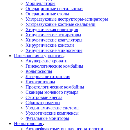
Морцелляторы
Операционные светильники
Операционные столы
Ультразвуковые деструкторы-аспираторы
Ультразвуковые костные скальпели
Хирургическая навигация
Хирургические аспираторы
Хирургические коагуляторы
Хирургические консоли
Хирургические микроскопы
Гинекология и урология
Акушерские кровати
Гинекологические комбайны
Кольпоскопы
Лазерная литотрипсия
Литотрипторы
Проктологические комбайны
Сканеры мочевого пузыря
Смотровые кресла
Сфинктерометры
Уродинамические системы
Урологические комплексы
Фетальные мониторы
Неонатология
Авторефрактометры для неонатологии