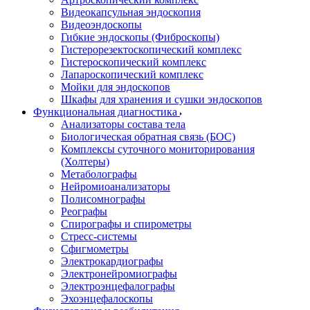
Видеокапсульная эндоскопия
Видеоэндоскопы
Гибкие эндоскопы (Фиброcкопы)
Гистерорезектоскопический комплекс
Гистероскопический комплекс
Лапароскопический комплекс
Мойки для эндоскопов
Шкафы для хранения и сушки эндоскопов
Функциональная диагностика
Анализаторы состава тела
Биологическая обратная связь (БОС)
Комплексы суточного мониторирования
(Холтеры)
Метаболографы
Нейромиоанализаторы
Полисомнографы
Реографы
Спирографы и спирометры
Стресс-системы
Сфигмометры
Электрокардиографы
Электронейромиографы
Электроэнцефалографы
Эхоэнцефалоскопы