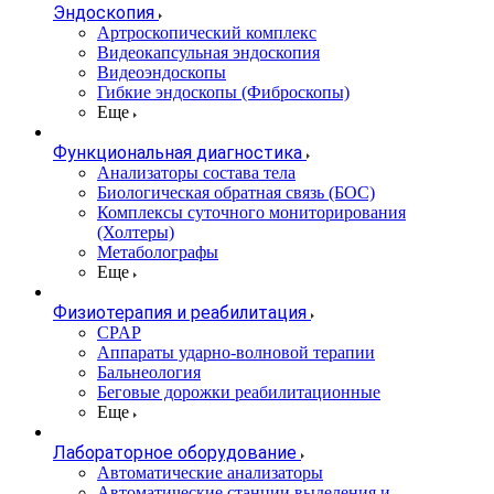
Эндоскопия
Артроскопический комплекс
Видеокапсульная эндоскопия
Видеоэндоскопы
Гибкие эндоскопы (Фиброcкопы)
Еще
Функциональная диагностика
Анализаторы состава тела
Биологическая обратная связь (БОС)
Комплексы суточного мониторирования
(Холтеры)
Метаболографы
Еще
Физиотерапия и реабилитация
CPAP
Аппараты ударно-волновой терапии
Бальнеология
Беговые дорожки реабилитационные
Еще
Лабораторное оборудование
Автоматические анализаторы
Автоматические станции выделения и