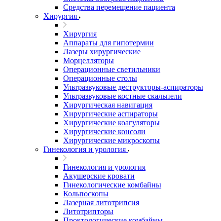
Средства перемещение пациента
Хирургия
Хирургия
Аппараты для гипотермии
Лазеры хирургические
Морцелляторы
Операционные светильники
Операционные столы
Ультразвуковые деструкторы-аспираторы
Ультразвуковые костные скальпели
Хирургическая навигация
Хирургические аспираторы
Хирургические коагуляторы
Хирургические консоли
Хирургические микроскопы
Гинекология и урология
Гинекология и урология
Акушерские кровати
Гинекологические комбайны
Кольпоскопы
Лазерная литотрипсия
Литотрипторы
Проктологические комбайны