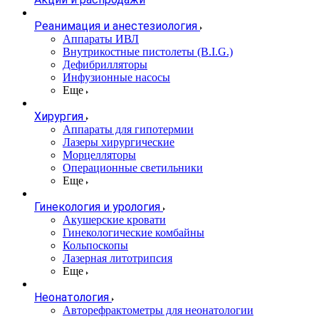
Реанимация и анестезиология
Аппараты ИВЛ
Внутрикостные пистолеты (B.I.G.)
Дефибрилляторы
Инфузионные насосы
Еще
Хирургия
Аппараты для гипотермии
Лазеры хирургические
Морцелляторы
Операционные светильники
Еще
Гинекология и урология
Акушерские кровати
Гинекологические комбайны
Кольпоскопы
Лазерная литотрипсия
Еще
Неонатология
Авторефрактометры для неонатологии