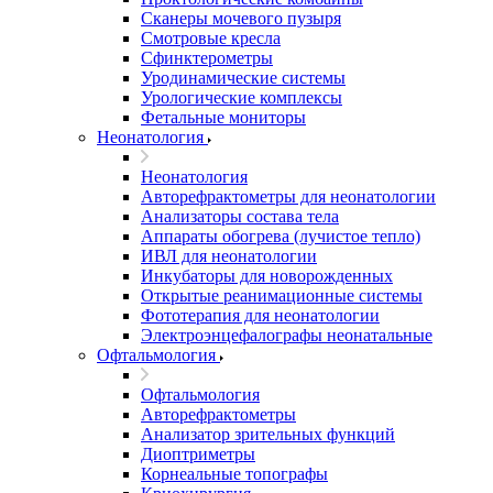
Сканеры мочевого пузыря
Смотровые кресла
Сфинктерометры
Уродинамические системы
Урологические комплексы
Фетальные мониторы
Неонатология
Неонатология
Авторефрактометры для неонатологии
Анализаторы состава тела
Аппараты обогрева (лучистое тепло)
ИВЛ для неонатологии
Инкубаторы для новорожденных
Открытые реанимационные системы
Фототерапия для неонатологии
Электроэнцефалографы неонатальные
Офтальмология
Офтальмология
Авторефрактометры
Анализатор зрительных функций
Диоптриметры
Корнеальные топографы