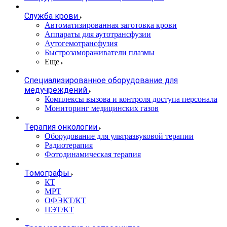
Служба крови
Автоматизированная заготовка крови
Аппараты для аутотрансфузии
Аутогемотрансфузия
Быстрозамораживатели плазмы
Еще
Специализированное оборудование для
медучреждений
Комплексы вызова и контроля доступа персонала
Мониторинг медицинских газов
Терапия онкологии
Оборудование для ультразвуковой терапии
Радиотерапия
Фотодинамическая терапия
Томографы
КТ
МРТ
ОФЭКТ/КТ
ПЭТ/КТ