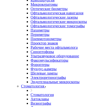
Криохирургия
Микрокератомы
Оптические биометры
Офтальмологическая навигация
Офтальмологические лазеры
Офтальмологические микроскопы
Офтальмологические томографы
Пахиметры
Периметры
Пневмотонометры
Проектор знаков
Рабочие места офтальмолога
Синоптофоры
Ультразвуковое оборудование
Факоэмульсификаторы
Фороптеры
Фундус-камеры
Щелевые лампы
Электроретинографы
Эндотелиальные микроскопы
Стоматология
Стоматология
Автоклавы
Визиографы