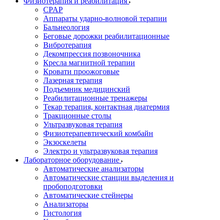
Физиотерапия и реабилитация
CPAP
Аппараты ударно-волновой терапии
Бальнеология
Беговые дорожки реабилитационные
Вибротерапия
Декомпрессия позвоночника
Кресла магнитной терапии
Кровати проожоговые
Лазерная терапия
Подъемник медицинский
Реабилитационные тренажеры
Текар терапия, контактная диатермия
Тракционные столы
Ультразвуковая терапия
Физиотерапевтический комбайн
Экзоскелеты
Электро и ультразвуковая терапия
Лабораторное оборудование
Автоматические анализаторы
Автоматические станции выделения и
пробоподготовки
Автоматические стейнеры
Анализаторы
Гистология