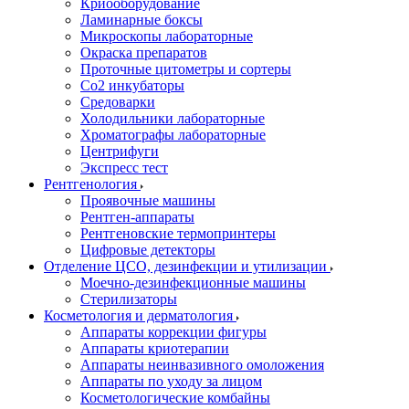
Криооборудование
Ламинарные боксы
Микроскопы лабораторные
Окраска препаратов
Проточные цитометры и сортеры
Со2 инкубаторы
Средоварки
Холодильники лабораторные
Хроматографы лабораторные
Центрифуги
Экспресс тест
Рентгенология
Проявочные машины
Рентген-аппараты
Рентгеновские термопринтеры
Цифровые детекторы
Отделение ЦСО, дезинфекции и утилизации
Моечно-дезинфекционные машины
Стерилизаторы
Косметология и дерматология
Аппараты коррекции фигуры
Аппараты криотерапии
Аппараты неинвазивного омоложения
Аппараты по уходу за лицом
Косметологические комбайны