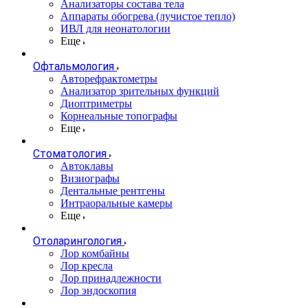
Анализаторы состава тела
Аппараты обогрева (лучистое тепло)
ИВЛ для неонатологии
Еще
Офтальмология
Авторефрактометры
Анализатор зрительных функций
Диоптриметры
Корнеальные топографы
Еще
Стоматология
Автоклавы
Визиографы
Дентальные рентгены
Интраоральные камеры
Еще
Отоларингология
Лор комбайны
Лор кресла
Лор принадлежности
Лор эндоскопия