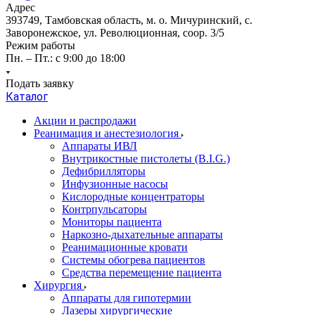
Адрес
393749, Тамбовская область, м. о. Мичуринский, с.
Заворонежское, ул. Революционная, соор. 3/5
Режим работы
Пн. – Пт.: с 9:00 до 18:00
Подать заявку
Каталог
Акции и распродажи
Реанимация и анестезиология
Аппараты ИВЛ
Внутрикостные пистолеты (B.I.G.)
Дефибрилляторы
Инфузионные насосы
Кислородные концентраторы
Контрпульсаторы
Мониторы пациента
Наркозно-дыхательные аппараты
Реанимационные кровати
Системы обогрева пациентов
Средства перемещение пациента
Хирургия
Аппараты для гипотермии
Лазеры хирургические