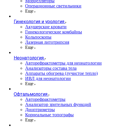
Морцелляторы
Операционные светильники
Еще
Гинекология и урология
Акушерские кровати
Гинекологические комбайны
Кольпоскопы
Лазерная литотрипсия
Еще
Неонатология
Авторефрактометры для неонатологии
Анализаторы состава тела
Аппараты обогрева (лучистое тепло)
ИВЛ для неонатологии
Еще
Офтальмология
Авторефрактометры
Анализатор зрительных функций
Диоптриметры
Корнеальные топографы
Еще