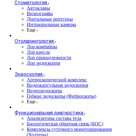
Стоматология
Автоклавы
Визиографы
Дентальные рентгены
Интраоральные камеры
Еще
Отоларингология
Лор комбайны
Лор кресла
Лор принадлежности
Лор эндоскопия
Эндоскопия
Артроскопический комплекс
Видеокапсульная эндоскопия
Видеоэндоскопы
Гибкие эндоскопы (Фиброcкопы)
Еще
Функциональная диагностика
Анализаторы состава тела
Биологическая обратная связь (БОС)
Комплексы суточного мониторирования
(Холтеры)