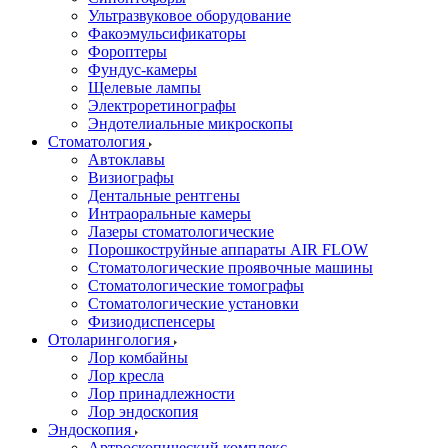
Ультразвуковое оборудование
Факоэмульсификаторы
Фороптеры
Фундус-камеры
Щелевые лампы
Электроретинографы
Эндотелиальные микроскопы
Стоматология
Автоклавы
Визиографы
Дентальные рентгены
Интраоральные камеры
Лазеры стоматологические
Порошкоструйные аппараты AIR FLOW
Стоматологические проявочные машины
Стоматологические томографы
Стоматологические установки
Физиодиспенсеры
Отоларингология
Лор комбайны
Лор кресла
Лор принадлежности
Лор эндоскопия
Эндоскопия
Артроскопический комплекс