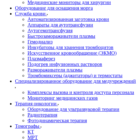
Медицинские мониторы для хирургии
Оборудование для оснащения морга
Служба крови
Автоматизированная заготовка крови
Аппараты для аутотрансфузии
Аутогемотрансфузия
Быстрозамораживатели плазмы
Гемодиализ
Инкубаторы для хранения тромбоцитов
Искусственное кровообращение (ЭКМО)
Плазмаферез
Подогрев инфузионных растворов
Размораживатели плазмы
Тромбомиксеры (аджитаторы) и термостаты
Специализированное оборудование для медучреждений
Комплексы вызова и контроля доступа персонала
Мониторинг медицинских газов
Терапия онкологии
Оборудование для ультразвуковой терапии
Радиотерапия
Фотодинамическая терапия
Томографы
КТ
МРТ