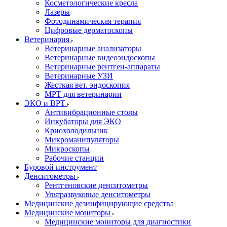
Косметологические кресла
Лазеры
Фотодинамическая терапия
Цифровые дерматоскопы
Ветеринария
Ветеринарные анализаторы
Ветеринарные видеоэндоскопы
Ветеринарные рентген-аппараты
Ветеринарные УЗИ
Жесткая вет. эндоскопия
МРТ для ветеринарии
ЭКО и ВРТ
Антивибрационные столы
Инкубаторы для ЭКО
Криохолодильник
Микроманипуляторы
Микроскопы
Рабочие станции
Буровой инструмент
Денситометры
Рентгеновские денситометры
Ультразвуковые денситометры
Медицинские дезинфицирующие средства
Медицинские мониторы
Медицинские мониторы для диагностики