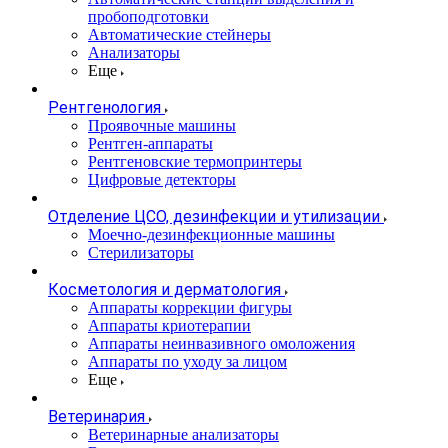
пробоподготовки
Автоматические стейнеры
Анализаторы
Еще
Рентгенология
Проявочные машины
Рентген-аппараты
Рентгеновские термопринтеры
Цифровые детекторы
Отделение ЦСО, дезинфекции и утилизации
Моечно-дезинфекционные машины
Стерилизаторы
Косметология и дерматология
Аппараты коррекции фигуры
Аппараты криотерапии
Аппараты неинвазивного омоложения
Аппараты по уходу за лицом
Еще
Ветеринария
Ветеринарные анализаторы