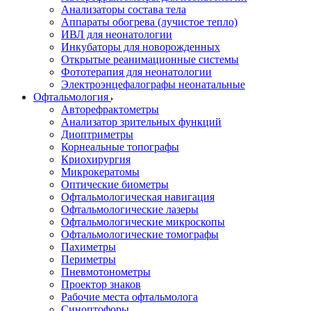
Анализаторы состава тела
Аппараты обогрева (лучистое тепло)
ИВЛ для неонатологии
Инкубаторы для новорожденных
Открытые реанимационные системы
Фототерапия для неонатологии
Электроэнцефалографы неонатальные
Офтальмология
Авторефрактометры
Анализатор зрительных функций
Диоптриметры
Корнеальные топографы
Криохирургия
Микрокератомы
Оптические биометры
Офтальмологическая навигация
Офтальмологические лазеры
Офтальмологические микроскопы
Офтальмологические томографы
Пахиметры
Периметры
Пневмотонометры
Проектор знаков
Рабочие места офтальмолога
Синоптофоры