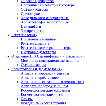
Окраска препаратов
Проточные цитометры и сортеры
Со2 инкубаторы
Средоварки
Холодильники лабораторные
Хроматографы лабораторные
Центрифуги
Экспресс тест
Рентгенология
Проявочные машины
Рентген-аппараты
Рентгеновские термопринтеры
Цифровые детекторы
Отделение ЦСО, дезинфекции и утилизации
Моечно-дезинфекционные машины
Стерилизаторы
Косметология и дерматология
Аппараты коррекции фигуры
Аппараты криотерапии
Аппараты неинвазивного омоложения
Аппараты по уходу за лицом
Косметологические комбайны
Косметологические кресла
Лазеры
Фотодинамическая терапия