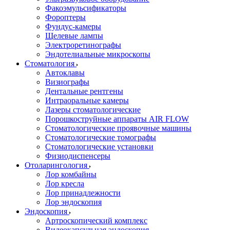
Факоэмульсификаторы
Фороптеры
Фундус-камеры
Щелевые лампы
Электроретинографы
Эндотелиальные микроскопы
Стоматология
Автоклавы
Визиографы
Дентальные рентгены
Интраоральные камеры
Лазеры стоматологические
Порошкоструйные аппараты AIR FLOW
Стоматологические проявочные машины
Стоматологические томографы
Стоматологические установки
Физиодиспенсеры
Отоларингология
Лор комбайны
Лор кресла
Лор принадлежности
Лор эндоскопия
Эндоскопия
Артроскопический комплекс
Видеокапсульная эндоскопия