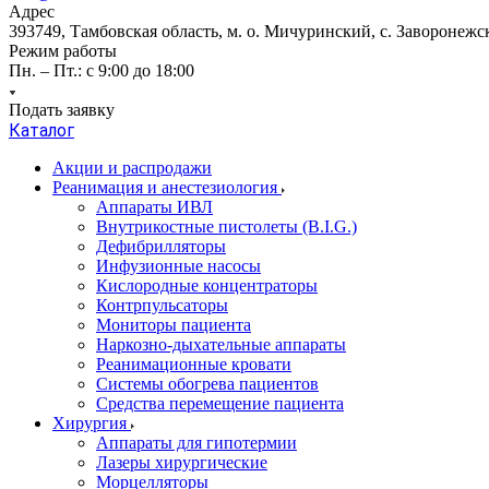
Адрес
393749, Тамбовская область, м. о. Мичуринский, с. Заворонежск
Режим работы
Пн. – Пт.: с 9:00 до 18:00
Подать заявку
Каталог
Акции и распродажи
Реанимация и анестезиология
Аппараты ИВЛ
Внутрикостные пистолеты (B.I.G.)
Дефибрилляторы
Инфузионные насосы
Кислородные концентраторы
Контрпульсаторы
Мониторы пациента
Наркозно-дыхательные аппараты
Реанимационные кровати
Системы обогрева пациентов
Средства перемещение пациента
Хирургия
Аппараты для гипотермии
Лазеры хирургические
Морцелляторы