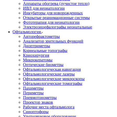
Аппараты обогрева (лучистое тепло)
ИВЛ для неонатологии
Инкубаторы для новорожденных
Открытые реанимационные системы
Фототерапия для неонатологии
Электроэнцефалографы неонатальные
Офтальмология
Авторефрактометры
Анализатор зрительных функций
Диоптриметры
Корнеальные топографы
Криохирургия
Микрокератомы
Оптические биометры
Офтальмологическая навигация
Офтальмологические лазеры
Офтальмологические микроскопы
Офтальмологические томографы
Пахиметры
Периметры
Пневмотонометры
Проектор знаков
Рабочие места офтальмолога
Синоптофоры
Ультразвуковое оборудование