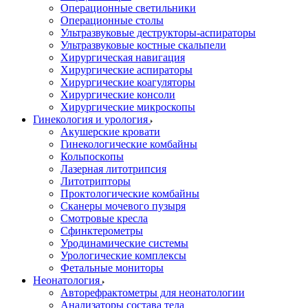
Операционные светильники
Операционные столы
Ультразвуковые деструкторы-аспираторы
Ультразвуковые костные скальпели
Хирургическая навигация
Хирургические аспираторы
Хирургические коагуляторы
Хирургические консоли
Хирургические микроскопы
Гинекология и урология
Акушерские кровати
Гинекологические комбайны
Кольпоскопы
Лазерная литотрипсия
Литотрипторы
Проктологические комбайны
Сканеры мочевого пузыря
Смотровые кресла
Сфинктерометры
Уродинамические системы
Урологические комплексы
Фетальные мониторы
Неонатология
Авторефрактометры для неонатологии
Анализаторы состава тела