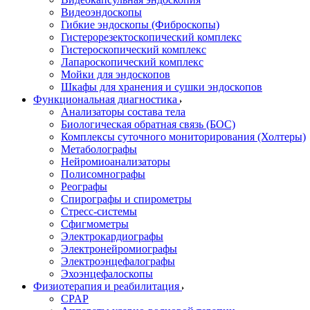
Видеоэндоскопы
Гибкие эндоскопы (Фиброcкопы)
Гистерорезектоскопический комплекс
Гистероскопический комплекс
Лапароскопический комплекс
Мойки для эндоскопов
Шкафы для хранения и сушки эндоскопов
Функциональная диагностика
Анализаторы состава тела
Биологическая обратная связь (БОС)
Комплексы суточного мониторирования (Холтеры)
Метаболографы
Нейромиоанализаторы
Полисомнографы
Реографы
Спирографы и спирометры
Стресс-системы
Сфигмометры
Электрокардиографы
Электронейромиографы
Электроэнцефалографы
Эхоэнцефалоскопы
Физиотерапия и реабилитация
CPAP