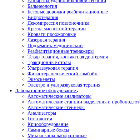
Аппараты ударно-волновой терапии
Бальнеология
Беговые дорожки реабилитационные
Вибротерапия
Декомпрессия позвоночника
Кресла магнитной терапии
Кровати проожоговые
Лазерная терапия
Подъемник медицинский
Реабилитационные тренажеры
Текар терапия, контактная диатермия
Тракционные столы
Ультразвуковая терапия
Физиотерапевтический комбайн
Экзоскелеты
Электро и ультразвуковая терапия
Лабораторное оборудование
Автоматические анализаторы
Автоматические станции выделения и пробоподгот
Автоматические стейнеры
Анализаторы
Гистология
Криооборудование
Ламинарные боксы
Микроскопы лабораторные