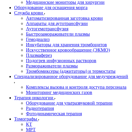
Медицинские мониторы для хирургии
Оборудование для оснащения морга
Служба крови
Автоматизированная заготовка крови
Аппараты для аутотрансфузии
Аутогемотрансфузия
Быстрозамораживатели плазмы
Гемодиализ
Инкубаторы для хранения тромбоцитов
Искусственное кровообращение (ЭКМО)
Плазмаферез
Подогрев инфузионных растворов
Размораживатели плазмы
Тромбомиксеры (аджитаторы) и термостаты
Специализированное оборудование для медучреждений
Комплексы вызова и контроля доступа персонала
Мониторинг медицинских газов
Терапия онкологии
Оборудование для ультразвуковой терапии
Радиотерапия
Фотодинамическая терапия
Томографы
КТ
МРТ