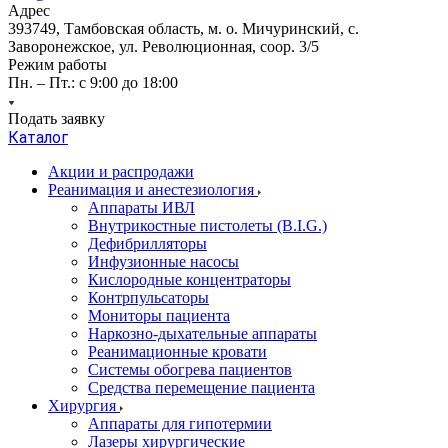
Адрес
393749, Тамбовская область, м. о. Мичуринский, с.
Заворонежское, ул. Революционная, соор. 3/5
Режим работы
Пн. – Пт.: с 9:00 до 18:00
Подать заявку
Каталог
Акции и распродажи
Реанимация и анестезиология
Аппараты ИВЛ
Внутрикостные пистолеты (B.I.G.)
Дефибрилляторы
Инфузионные насосы
Кислородные концентраторы
Контрпульсаторы
Мониторы пациента
Наркозно-дыхательные аппараты
Реанимационные кровати
Системы обогрева пациентов
Средства перемещение пациента
Хирургия
Аппараты для гипотермии
Лазеры хирургические