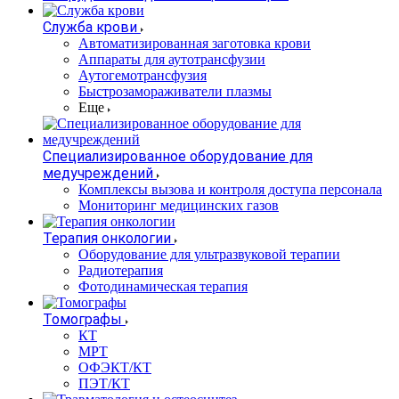
Служба крови
Автоматизированная заготовка крови
Аппараты для аутотрансфузии
Аутогемотрансфузия
Быстрозамораживатели плазмы
Еще
Специализированное оборудование для
медучреждений
Комплексы вызова и контроля доступа персонала
Мониторинг медицинских газов
Терапия онкологии
Оборудование для ультразвуковой терапии
Радиотерапия
Фотодинамическая терапия
Томографы
КТ
МРТ
ОФЭКТ/КТ
ПЭТ/КТ