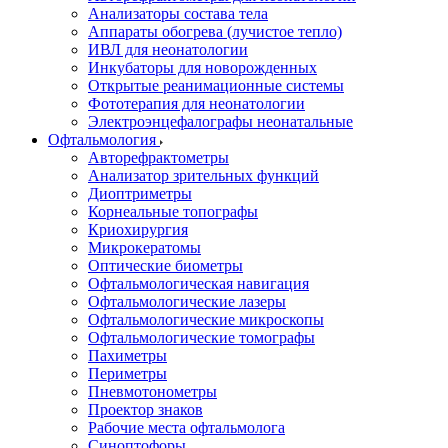
Анализаторы состава тела
Аппараты обогрева (лучистое тепло)
ИВЛ для неонатологии
Инкубаторы для новорожденных
Открытые реанимационные системы
Фототерапия для неонатологии
Электроэнцефалографы неонатальные
Офтальмология
Авторефрактометры
Анализатор зрительных функций
Диоптриметры
Корнеальные топографы
Криохирургия
Микрокератомы
Оптические биометры
Офтальмологическая навигация
Офтальмологические лазеры
Офтальмологические микроскопы
Офтальмологические томографы
Пахиметры
Периметры
Пневмотонометры
Проектор знаков
Рабочие места офтальмолога
Синоптофоры