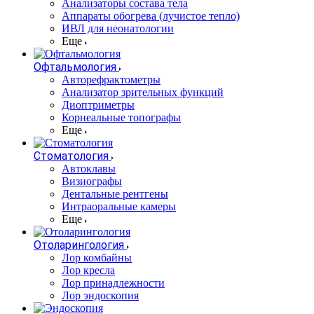
Анализаторы состава тела
Аппараты обогрева (лучистое тепло)
ИВЛ для неонатологии
Еще
Офтальмология
Авторефрактометры
Анализатор зрительных функций
Диоптриметры
Корнеальные топографы
Еще
Стоматология
Автоклавы
Визиографы
Дентальные рентгены
Интраоральные камеры
Еще
Отоларингология
Лор комбайны
Лор кресла
Лор принадлежности
Лор эндоскопия