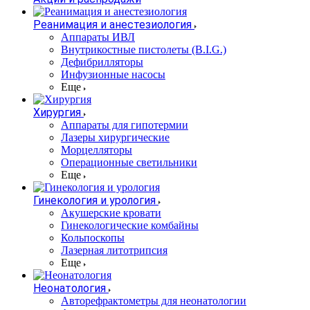
Реанимация и анестезиология
Аппараты ИВЛ
Внутрикостные пистолеты (B.I.G.)
Дефибрилляторы
Инфузионные насосы
Еще
Хирургия
Аппараты для гипотермии
Лазеры хирургические
Морцелляторы
Операционные светильники
Еще
Гинекология и урология
Акушерские кровати
Гинекологические комбайны
Кольпоскопы
Лазерная литотрипсия
Еще
Неонатология
Авторефрактометры для неонатологии