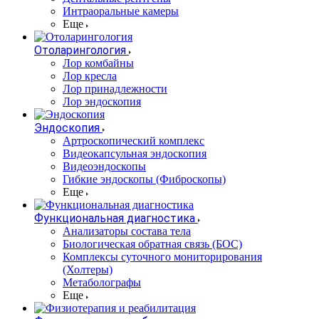
Интраоральные камеры
Еще
Отоларингология
Лор комбайны
Лор кресла
Лор принадлежности
Лор эндоскопия
Эндоскопия
Артроскопический комплекс
Видеокапсульная эндоскопия
Видеоэндоскопы
Гибкие эндоскопы (Фиброcкопы)
Еще
Функциональная диагностика
Анализаторы состава тела
Биологическая обратная связь (БОС)
Комплексы суточного мониторирования
(Холтеры)
Метаболографы
Еще