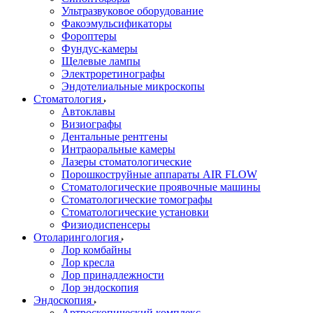
Ультразвуковое оборудование
Факоэмульсификаторы
Фороптеры
Фундус-камеры
Щелевые лампы
Электроретинографы
Эндотелиальные микроскопы
Стоматология
Автоклавы
Визиографы
Дентальные рентгены
Интраоральные камеры
Лазеры стоматологические
Порошкоструйные аппараты AIR FLOW
Стоматологические проявочные машины
Стоматологические томографы
Стоматологические установки
Физиодиспенсеры
Отоларингология
Лор комбайны
Лор кресла
Лор принадлежности
Лор эндоскопия
Эндоскопия
Артроскопический комплекс