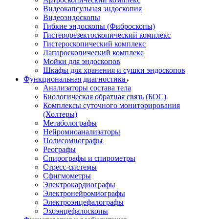
Видеокапсульная эндоскопия
Видеоэндоскопы
Гибкие эндоскопы (Фиброcкопы)
Гистерорезектоскопический комплекс
Гистероскопический комплекс
Лапароскопический комплекс
Мойки для эндоскопов
Шкафы для хранения и сушки эндоскопов
Функциональная диагностика
Анализаторы состава тела
Биологическая обратная связь (БОС)
Комплексы суточного мониторирования
(Холтеры)
Метаболографы
Нейромиоанализаторы
Полисомнографы
Реографы
Спирографы и спирометры
Стресс-системы
Сфигмометры
Электрокардиографы
Электронейромиографы
Электроэнцефалографы
Эхоэнцефалоскопы