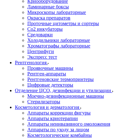
Криооборудование
Ламинарные боксы
Микроскопы лабораторные
Окраска препаратов
Проточные цитометры и сортеры
Со2 инкубаторы
Средоварки
Холодильники лабораторные
Хроматографы лабораторные
Центрифуги
Экспресс тест
Рентгенология
Проявочные машины
Рентген-аппараты
Рентгеновские термопринтеры
Цифровые детекторы
Отделение ЦСО, дезинфекции и утилизации
Моечно-дезинфекционные машины
Стерилизаторы
Косметология и дерматология
Аппараты коррекции фигуры
Аппараты криотерапии
Аппараты неинвазивного омоложения
Аппараты по уходу за лицом
Косметологические комбайны