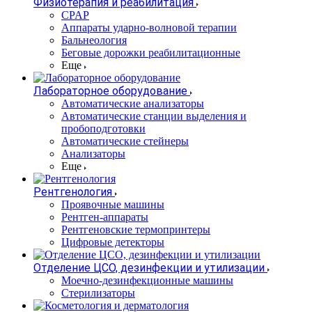
Физиотерапия и реабилитация
CPAP
Аппараты ударно-волновой терапии
Бальнеология
Беговые дорожки реабилитационные
Еще
Лабораторное оборудование
Автоматические анализаторы
Автоматические станции выделения и
пробоподготовки
Автоматические стейнеры
Анализаторы
Еще
Рентгенология
Проявочные машины
Рентген-аппараты
Рентгеновские термопринтеры
Цифровые детекторы
Отделение ЦСО, дезинфекции и утилизации
Моечно-дезинфекционные машины
Стерилизаторы