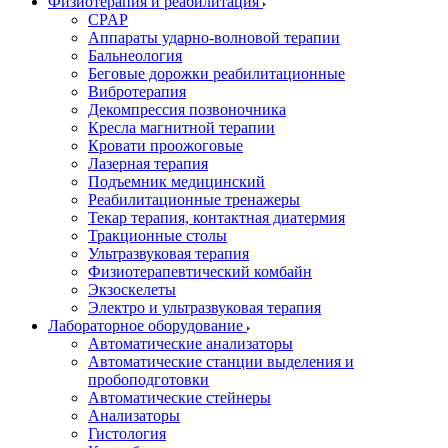
Физиотерапия и реабилитация
CPAP
Аппараты ударно-волновой терапии
Бальнеология
Беговые дорожки реабилитационные
Вибротерапия
Декомпрессия позвоночника
Кресла магнитной терапии
Кровати проожоговые
Лазерная терапия
Подъемник медицинский
Реабилитационные тренажеры
Текар терапия, контактная диатермия
Тракционные столы
Ультразвуковая терапия
Физиотерапевтический комбайн
Экзоскелеты
Электро и ультразвуковая терапия
Лабораторное оборудование
Автоматические анализаторы
Автоматические станции выделения и
пробоподготовки
Автоматические стейнеры
Анализаторы
Гистология