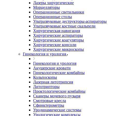
Лазеры хирургические
Морцелляторы
Операционные светильники
Операционные столы
Ультразвуковые деструкторы-аспираторы
Ультразвуковые костные скальпели
Хирургическая навигация
Хирургические аспираторы
Хирургические коагуляторы
Хирургические консоли
Хирургические микроскопы
Гинекология и урология
Гинекология и урология
Акушерские кровати
Гинекологические комбайны
Кольпоскопы
Лазерная литотрипсия
Литотрипторы
Проктологические комбайны
Сканеры мочевого пузыря
Смотровые кресла
Сфинктерометры
Уродинамические системы
Урологические комплексы