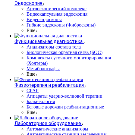
Эндоскопия
Артроскопический комплекс
Видеокапсульная эндоскопия
Видеоэндоскопы
Гибкие эндоскопы (Фиброcкопы)
Еще
Функциональная диагностика
Анализаторы состава тела
Биологическая обратная связь (БОС)
Комплексы суточного мониторирования
(Холтеры)
Метаболографы
Еще
Физиотерапия и реабилитация
CPAP
Аппараты ударно-волновой терапии
Бальнеология
Беговые дорожки реабилитационные
Еще
Лабораторное оборудование
Автоматические анализаторы
Автоматические станции выделения и