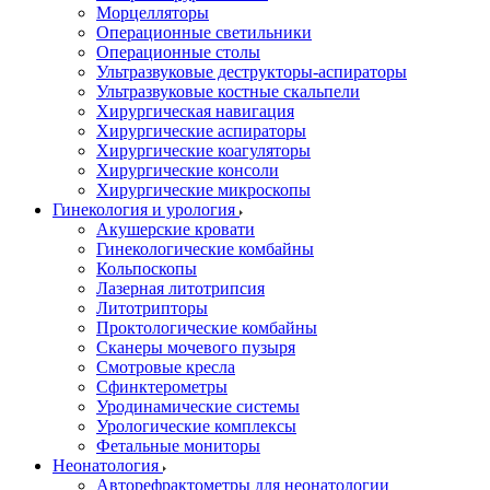
Морцелляторы
Операционные светильники
Операционные столы
Ультразвуковые деструкторы-аспираторы
Ультразвуковые костные скальпели
Хирургическая навигация
Хирургические аспираторы
Хирургические коагуляторы
Хирургические консоли
Хирургические микроскопы
Гинекология и урология
Акушерские кровати
Гинекологические комбайны
Кольпоскопы
Лазерная литотрипсия
Литотрипторы
Проктологические комбайны
Сканеры мочевого пузыря
Смотровые кресла
Сфинктерометры
Уродинамические системы
Урологические комплексы
Фетальные мониторы
Неонатология
Авторефрактометры для неонатологии