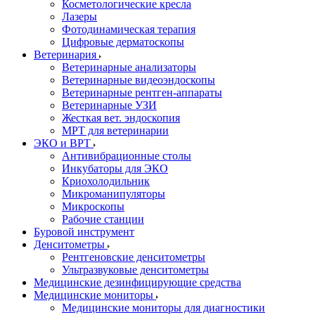
Косметологические кресла
Лазеры
Фотодинамическая терапия
Цифровые дерматоскопы
Ветеринария
Ветеринарные анализаторы
Ветеринарные видеоэндоскопы
Ветеринарные рентген-аппараты
Ветеринарные УЗИ
Жесткая вет. эндоскопия
МРТ для ветеринарии
ЭКО и ВРТ
Антивибрационные столы
Инкубаторы для ЭКО
Криохолодильник
Микроманипуляторы
Микроскопы
Рабочие станции
Буровой инструмент
Денситометры
Рентгеновские денситометры
Ультразвуковые денситометры
Медицинские дезинфицирующие средства
Медицинские мониторы
Медицинские мониторы для диагностики