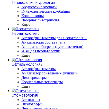
Гинекология и урология
Акушерские кровати
Гинекологические комбайны
Кольпоскопы
Лазерная литотрипсия
Еще
Неонатология
Авторефрактометры для неонатологии
Анализаторы состава тела
Аппараты обогрева (лучистое тепло)
ИВЛ для неонатологии
Еще
Офтальмология
Авторефрактометры
Анализатор зрительных функций
Диоптриметры
Корнеальные топографы
Еще
Стоматология
Автоклавы
Визиографы
Дентальные рентгены