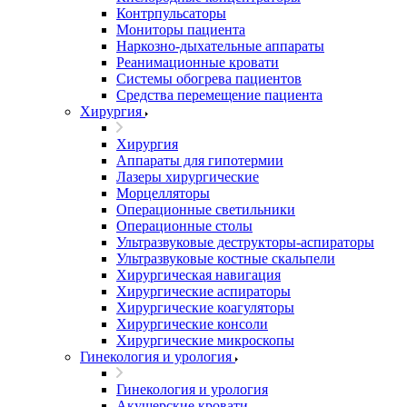
Контрпульсаторы
Мониторы пациента
Наркозно-дыхательные аппараты
Реанимационные кровати
Системы обогрева пациентов
Средства перемещение пациента
Хирургия
Хирургия
Аппараты для гипотермии
Лазеры хирургические
Морцелляторы
Операционные светильники
Операционные столы
Ультразвуковые деструкторы-аспираторы
Ультразвуковые костные скальпели
Хирургическая навигация
Хирургические аспираторы
Хирургические коагуляторы
Хирургические консоли
Хирургические микроскопы
Гинекология и урология
Гинекология и урология
Акушерские кровати