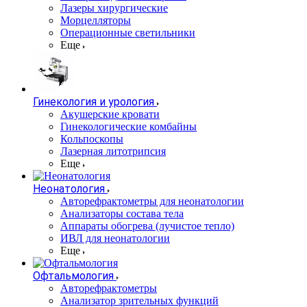
Лазеры хирургические
Морцелляторы
Операционные светильники
Еще
Гинекология и урология
Акушерские кровати
Гинекологические комбайны
Кольпоскопы
Лазерная литотрипсия
Еще
Неонатология
Авторефрактометры для неонатологии
Анализаторы состава тела
Аппараты обогрева (лучистое тепло)
ИВЛ для неонатологии
Еще
Офтальмология
Авторефрактометры
Анализатор зрительных функций