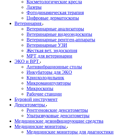
Косметологические кресла
Лазеры
Фотодинамическая терапия
Цифровые дерматоскопы
Ветеринария
Ветеринарные анализаторы
Ветеринарные видеоэндоскопы
Ветеринарные рентген-аппараты
Ветеринарные УЗИ
Жесткая вет. эндоскопия
МРТ для ветеринарии
ЭКО и ВРТ
Антивибрационные столы
Инкубаторы для ЭКО
Криохолодильник
Микроманипуляторы
Микроскопы
Рабочие станции
Буровой инструмент
Денситометры
Рентгеновские денситометры
Ультразвуковые денситометры
Медицинские дезинфицирующие средства
Медицинские мониторы
Медицинские мониторы для диагностики