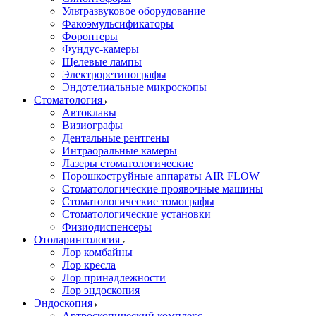
Ультразвуковое оборудование
Факоэмульсификаторы
Фороптеры
Фундус-камеры
Щелевые лампы
Электроретинографы
Эндотелиальные микроскопы
Стоматология
Автоклавы
Визиографы
Дентальные рентгены
Интраоральные камеры
Лазеры стоматологические
Порошкоструйные аппараты AIR FLOW
Стоматологические проявочные машины
Стоматологические томографы
Стоматологические установки
Физиодиспенсеры
Отоларингология
Лор комбайны
Лор кресла
Лор принадлежности
Лор эндоскопия
Эндоскопия
Артроскопический комплекс