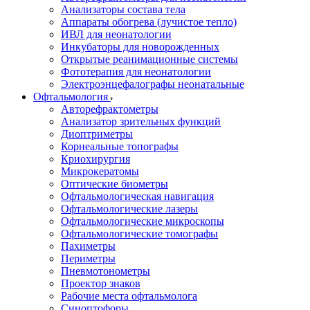
Анализаторы состава тела
Аппараты обогрева (лучистое тепло)
ИВЛ для неонатологии
Инкубаторы для новорожденных
Открытые реанимационные системы
Фототерапия для неонатологии
Электроэнцефалографы неонатальные
Офтальмология
Авторефрактометры
Анализатор зрительных функций
Диоптриметры
Корнеальные топографы
Криохирургия
Микрокератомы
Оптические биометры
Офтальмологическая навигация
Офтальмологические лазеры
Офтальмологические микроскопы
Офтальмологические томографы
Пахиметры
Периметры
Пневмотонометры
Проектор знаков
Рабочие места офтальмолога
Синоптофоры