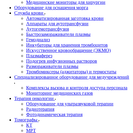
Медицинские мониторы для хирургии
Оборудование для оснащения морга
Служба крови
Автоматизированная заготовка крови
Аппараты для аутотрансфузии
Аутогемотрансфузия
Быстрозамораживатели плазмы
Гемодиализ
Инкубаторы для хранения тромбоцитов
Искусственное кровообращение (ЭКМО)
Плазмаферез
Подогрев инфузионных растворов
Размораживатели плазмы
Тромбомиксеры (аджитаторы) и термостаты
Специализированное оборудование для медучреждений
Комплексы вызова и контроля доступа персонала
Мониторинг медицинских газов
Терапия онкологии
Оборудование для ультразвуковой терапии
Радиотерапия
Фотодинамическая терапия
Томографы
КТ
МРТ