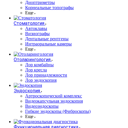
Диоптриметры
Корнеальные топографы
Еще
Стоматология
Автоклавы
Визиографы
Дентальные рентгены
Интраоральные камеры
Еще
Отоларингология
Лор комбайны
Лор кресла
Лор принадлежности
Лор эндоскопия
Эндоскопия
Артроскопический комплекс
Видеокапсульная эндоскопия
Видеоэндоскопы
Гибкие эндоскопы (Фиброcкопы)
Еще
Функциональная диагностика