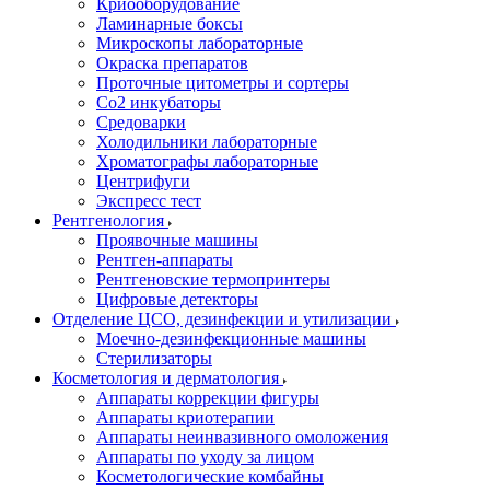
Криооборудование
Ламинарные боксы
Микроскопы лабораторные
Окраска препаратов
Проточные цитометры и сортеры
Со2 инкубаторы
Средоварки
Холодильники лабораторные
Хроматографы лабораторные
Центрифуги
Экспресс тест
Рентгенология
Проявочные машины
Рентген-аппараты
Рентгеновские термопринтеры
Цифровые детекторы
Отделение ЦСО, дезинфекции и утилизации
Моечно-дезинфекционные машины
Стерилизаторы
Косметология и дерматология
Аппараты коррекции фигуры
Аппараты криотерапии
Аппараты неинвазивного омоложения
Аппараты по уходу за лицом
Косметологические комбайны