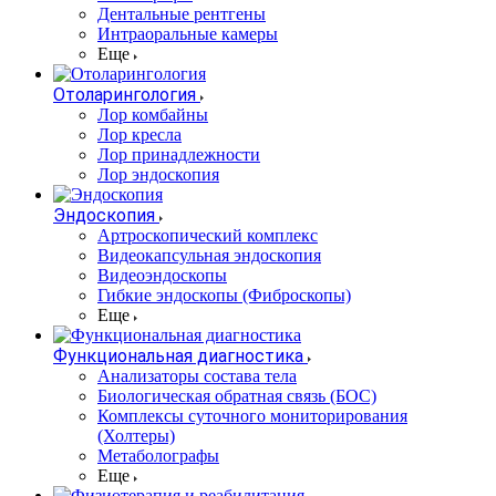
Дентальные рентгены
Интраоральные камеры
Еще
Отоларингология
Лор комбайны
Лор кресла
Лор принадлежности
Лор эндоскопия
Эндоскопия
Артроскопический комплекс
Видеокапсульная эндоскопия
Видеоэндоскопы
Гибкие эндоскопы (Фиброcкопы)
Еще
Функциональная диагностика
Анализаторы состава тела
Биологическая обратная связь (БОС)
Комплексы суточного мониторирования
(Холтеры)
Метаболографы
Еще