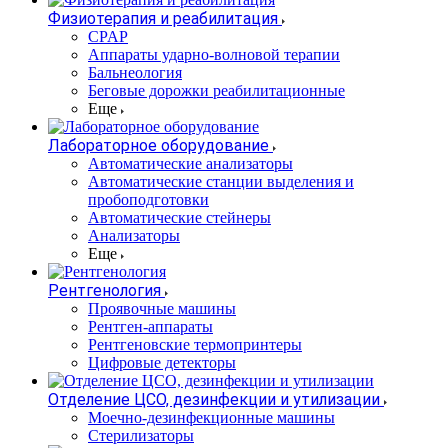
Физиотерапия и реабилитация
CPAP
Аппараты ударно-волновой терапии
Бальнеология
Беговые дорожки реабилитационные
Еще
Лабораторное оборудование
Автоматические анализаторы
Автоматические станции выделения и
пробоподготовки
Автоматические стейнеры
Анализаторы
Еще
Рентгенология
Проявочные машины
Рентген-аппараты
Рентгеновские термопринтеры
Цифровые детекторы
Отделение ЦСО, дезинфекции и утилизации
Моечно-дезинфекционные машины
Стерилизаторы