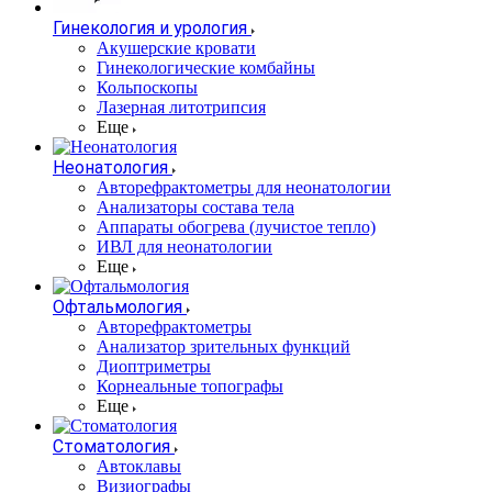
Гинекология и урология
Акушерские кровати
Гинекологические комбайны
Кольпоскопы
Лазерная литотрипсия
Еще
Неонатология
Авторефрактометры для неонатологии
Анализаторы состава тела
Аппараты обогрева (лучистое тепло)
ИВЛ для неонатологии
Еще
Офтальмология
Авторефрактометры
Анализатор зрительных функций
Диоптриметры
Корнеальные топографы
Еще
Стоматология
Автоклавы
Визиографы