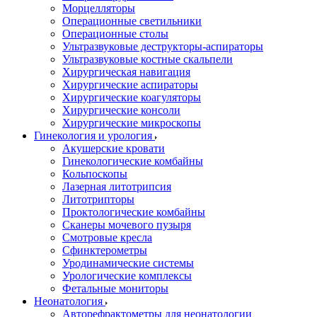
Морцелляторы
Операционные светильники
Операционные столы
Ультразвуковые деструкторы-аспираторы
Ультразвуковые костные скальпели
Хирургическая навигация
Хирургические аспираторы
Хирургические коагуляторы
Хирургические консоли
Хирургические микроскопы
Гинекология и урология
Акушерские кровати
Гинекологические комбайны
Кольпоскопы
Лазерная литотрипсия
Литотрипторы
Проктологические комбайны
Сканеры мочевого пузыря
Смотровые кресла
Сфинктерометры
Уродинамические системы
Урологические комплексы
Фетальные мониторы
Неонатология
Авторефрактометры для неонатологии