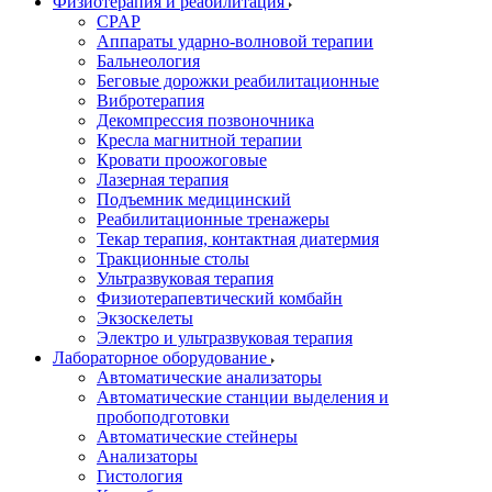
Физиотерапия и реабилитация
CPAP
Аппараты ударно-волновой терапии
Бальнеология
Беговые дорожки реабилитационные
Вибротерапия
Декомпрессия позвоночника
Кресла магнитной терапии
Кровати проожоговые
Лазерная терапия
Подъемник медицинский
Реабилитационные тренажеры
Текар терапия, контактная диатермия
Тракционные столы
Ультразвуковая терапия
Физиотерапевтический комбайн
Экзоскелеты
Электро и ультразвуковая терапия
Лабораторное оборудование
Автоматические анализаторы
Автоматические станции выделения и
пробоподготовки
Автоматические стейнеры
Анализаторы
Гистология