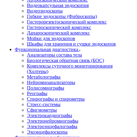
Видеокапсульная эндоскопия
Видеоэндоскопы
Гибкие эндоскопы (Фиброcкопы)
Гистерорезектоскопический комплекс
Гистероскопический комплекс
Лапароскопический комплекс
Мойки для эндоскопов
Шкафы для хранения и сушки эндоскопов
Функциональная диагностика
Анализаторы состава тела
Биологическая обратная связь (БОС)
Комплексы суточного мониторирования
(Холтеры)
Метаболографы
Нейромиоанализаторы
Полисомнографы
Реографы
Спирографы и спирометры
Стресс-системы
Сфигмометры
Электрокардиографы
Электронейромиографы
Электроэнцефалографы
Эхоэнцефалоскопы