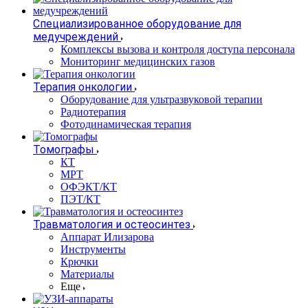
Специализированное оборудование для
медучреждений
Комплексы вызова и контроля доступа персонала
Мониторинг медицинских газов
Терапия онкологии
Оборудование для ультразвуковой терапии
Радиотерапия
Фотодинамическая терапия
Томографы
КТ
МРТ
ОФЭКТ/КТ
ПЭТ/КТ
Травматология и остеосинтез
Аппарат Илизарова
Инструменты
Крючки
Материалы
Еще