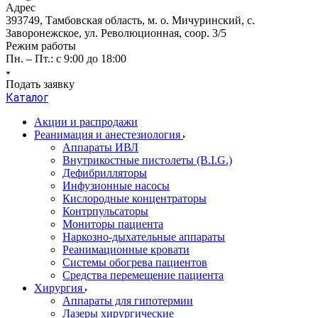
Адрес
393749, Тамбовская область, м. о. Мичуринский, с.
Заворонежское, ул. Революционная, соор. 3/5
Режим работы
Пн. – Пт.: с 9:00 до 18:00
Подать заявку
Каталог
Акции и распродажи
Реанимация и анестезиология
Аппараты ИВЛ
Внутрикостные пистолеты (B.I.G.)
Дефибрилляторы
Инфузионные насосы
Кислородные концентраторы
Контрпульсаторы
Мониторы пациента
Наркозно-дыхательные аппараты
Реанимационные кровати
Системы обогрева пациентов
Средства перемещение пациента
Хирургия
Аппараты для гипотермии
Лазеры хирургические