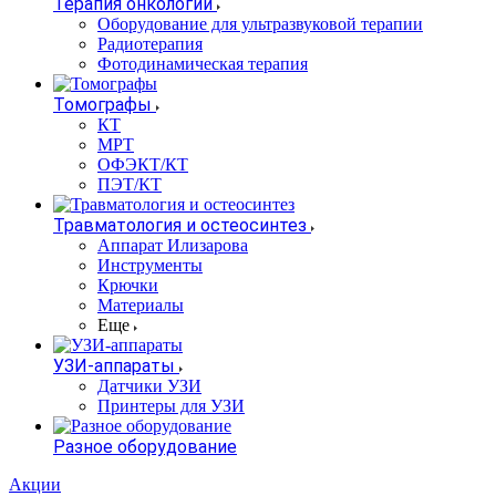
Терапия онкологии
Оборудование для ультразвуковой терапии
Радиотерапия
Фотодинамическая терапия
Томографы
КТ
МРТ
ОФЭКТ/КТ
ПЭТ/КТ
Травматология и остеосинтез
Аппарат Илизарова
Инструменты
Крючки
Материалы
Еще
УЗИ-аппараты
Датчики УЗИ
Принтеры для УЗИ
Разное оборудование
Акции