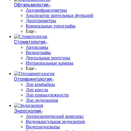
Офтальмология
Авторефрактометры
Анализатор зрительных функций
Диоптриметры
Корнеальные топографы
Еще
Стоматология
Автоклавы
Визиографы
Дентальные рентгены
Интраоральные камеры
Еще
Отоларингология
Лор комбайны
Лор кресла
Лор принадлежности
Лор эндоскопия
Эндоскопия
Артроскопический комплекс
Видеокапсульная эндоскопия
Видеоэндоскопы