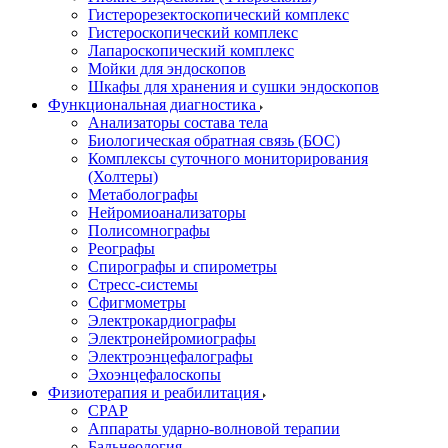
Гистерорезектоскопический комплекс
Гистероскопический комплекс
Лапароскопический комплекс
Мойки для эндоскопов
Шкафы для хранения и сушки эндоскопов
Функциональная диагностика
Анализаторы состава тела
Биологическая обратная связь (БОС)
Комплексы суточного мониторирования
(Холтеры)
Метаболографы
Нейромиоанализаторы
Полисомнографы
Реографы
Спирографы и спирометры
Стресс-системы
Сфигмометры
Электрокардиографы
Электронейромиографы
Электроэнцефалографы
Эхоэнцефалоскопы
Физиотерапия и реабилитация
CPAP
Аппараты ударно-волновой терапии
Бальнеология