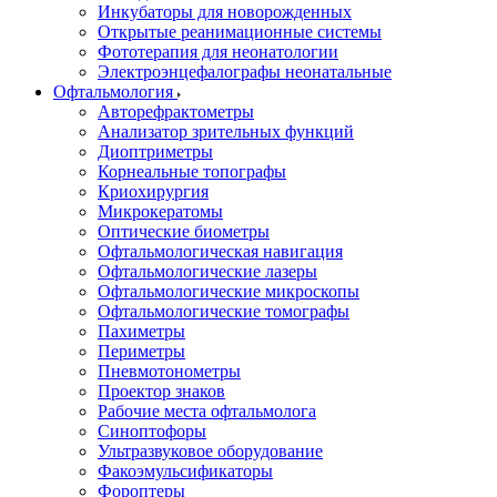
Инкубаторы для новорожденных
Открытые реанимационные системы
Фототерапия для неонатологии
Электроэнцефалографы неонатальные
Офтальмология
Авторефрактометры
Анализатор зрительных функций
Диоптриметры
Корнеальные топографы
Криохирургия
Микрокератомы
Оптические биометры
Офтальмологическая навигация
Офтальмологические лазеры
Офтальмологические микроскопы
Офтальмологические томографы
Пахиметры
Периметры
Пневмотонометры
Проектор знаков
Рабочие места офтальмолога
Синоптофоры
Ультразвуковое оборудование
Факоэмульсификаторы
Фороптеры