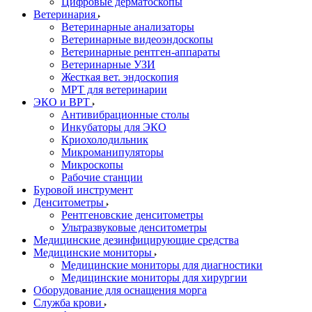
Цифровые дерматоскопы
Ветеринария
Ветеринарные анализаторы
Ветеринарные видеоэндоскопы
Ветеринарные рентген-аппараты
Ветеринарные УЗИ
Жесткая вет. эндоскопия
МРТ для ветеринарии
ЭКО и ВРТ
Антивибрационные столы
Инкубаторы для ЭКО
Криохолодильник
Микроманипуляторы
Микроскопы
Рабочие станции
Буровой инструмент
Денситометры
Рентгеновские денситометры
Ультразвуковые денситометры
Медицинские дезинфицирующие средства
Медицинские мониторы
Медицинские мониторы для диагностики
Медицинские мониторы для хирургии
Оборудование для оснащения морга
Служба крови