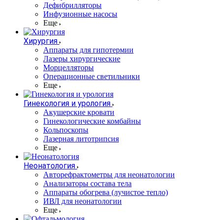
Дефибрилляторы
Инфузионные насосы
Еще
Хирургия
Аппараты для гипотермии
Лазеры хирургические
Морцелляторы
Операционные светильники
Еще
Гинекология и урология
Акушерские кровати
Гинекологические комбайны
Кольпоскопы
Лазерная литотрипсия
Еще
Неонатология
Авторефрактометры для неонатологии
Анализаторы состава тела
Аппараты обогрева (лучистое тепло)
ИВЛ для неонатологии
Еще