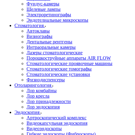
Фундус-камеры
Щелевые лампы
Электроретинографы
Эндотелиальные микроскопы
Стоматология
Автоклавы
Визиографы
Дентальные рентгены
Интраоральные камеры
Лазеры стоматологические
Порошкоструйные аппараты AIR FLOW
Стоматологические проявочные машины
Стоматологические томографы
Стоматологические установки
Физиодиспенсеры
Отоларингология
Лор комбайны
Лор кресла
Лор принадлежности
Лор эндоскопия
Эндоскопия
Артроскопический комплекс
Видеокапсульная эндоскопия
Видеоэндоскопы
Гибкие эндоскопы (Фиброcкопы)