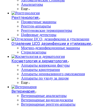
Автоматические стейнеры
Анализаторы
Еще
Рентгенология
Проявочные машины
Рентген-аппараты
Рентгеновские термопринтеры
Цифровые детекторы
Отделение ЦСО, дезинфекции и утилизации
Моечно-дезинфекционные машины
Стерилизаторы
Косметология и дерматология
Аппараты коррекции фигуры
Аппараты криотерапии
Аппараты неинвазивного омоложения
Аппараты по уходу за лицом
Еще
Ветеринария
Ветеринарные анализаторы
Ветеринарные видеоэндоскопы
Ветеринарные рентген-аппараты