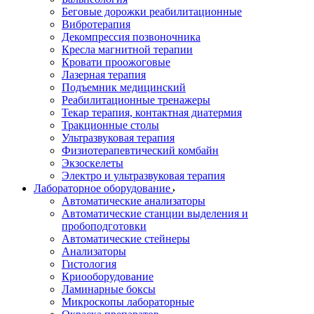
Беговые дорожки реабилитационные
Вибротерапия
Декомпрессия позвоночника
Кресла магнитной терапии
Кровати проожоговые
Лазерная терапия
Подъемник медицинский
Реабилитационные тренажеры
Текар терапия, контактная диатермия
Тракционные столы
Ультразвуковая терапия
Физиотерапевтический комбайн
Экзоскелеты
Электро и ультразвуковая терапия
Лабораторное оборудование
Автоматические анализаторы
Автоматические станции выделения и
пробоподготовки
Автоматические стейнеры
Анализаторы
Гистология
Криооборудование
Ламинарные боксы
Микроскопы лабораторные