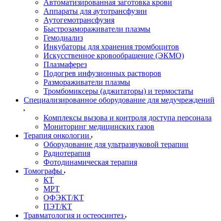
Автоматизированная заготовка крови
Аппараты для аутотрансфузии
Аутогемотрансфузия
Быстрозамораживатели плазмы
Гемодиализ
Инкубаторы для хранения тромбоцитов
Искусственное кровообращение (ЭКМО)
Плазмаферез
Подогрев инфузионных растворов
Размораживатели плазмы
Тромбомиксеры (аджитаторы) и термостаты
Специализированное оборудование для медучреждений
Комплексы вызова и контроля доступа персонала
Мониторинг медицинских газов
Терапия онкологии
Оборудование для ультразвуковой терапии
Радиотерапия
Фотодинамическая терапия
Томографы
КТ
МРТ
ОФЭКТ/КТ
ПЭТ/КТ
Травматология и остеосинтез