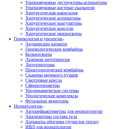
Ультразвуковые деструкторы-аспираторы
Ультразвуковые костные скальпели
Хирургическая навигация
Хирургические аспираторы
Хирургические коагуляторы
Хирургические консоли
Хирургические микроскопы
Гинекология и урология
Акушерские кровати
Гинекологические комбайны
Кольпоскопы
Лазерная литотрипсия
Литотрипторы
Проктологические комбайны
Сканеры мочевого пузыря
Смотровые кресла
Сфинктерометры
Уродинамические системы
Урологические комплексы
Фетальные мониторы
Неонатология
Авторефрактометры для неонатологии
Анализаторы состава тела
Аппараты обогрева (лучистое тепло)
ИВЛ для неонатологии