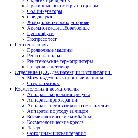
Окраска препаратов
Проточные цитометры и сортеры
Со2 инкубаторы
Средоварки
Холодильники лабораторные
Хроматографы лабораторные
Центрифуги
Экспресс тест
Рентгенология
Проявочные машины
Рентген-аппараты
Рентгеновские термопринтеры
Цифровые детекторы
Отделение ЦСО, дезинфекции и утилизации
Моечно-дезинфекционные машины
Стерилизаторы
Косметология и дерматология
Аппараты коррекции фигуры
Аппараты криотерапии
Аппараты неинвазивного омоложения
Аппараты по уходу за лицом
Косметологические комбайны
Косметологические кресла
Лазеры
Фотодинамическая терапия