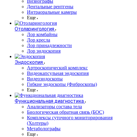
Визиографы
Дентальные рентгены
Интраоральные камеры
Еще
Отоларингология
Лор комбайны
Лор кресла
Лор принадлежности
Лор эндоскопия
Эндоскопия
Артроскопический комплекс
Видеокапсульная эндоскопия
Видеоэндоскопы
Гибкие эндоскопы (Фиброcкопы)
Еще
Функциональная диагностика
Анализаторы состава тела
Биологическая обратная связь (БОС)
Комплексы суточного мониторирования
(Холтеры)
Метаболографы
Еще