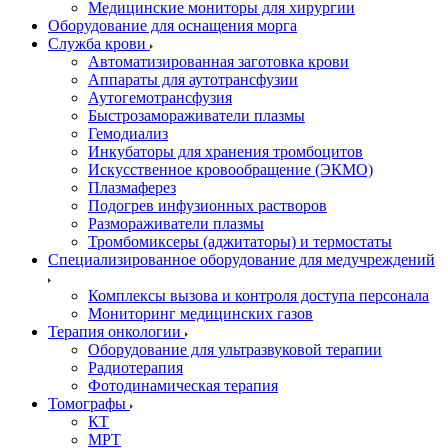
Медицинские мониторы для хирургии
Оборудование для оснащения морга
Служба крови
Автоматизированная заготовка крови
Аппараты для аутотрансфузии
Аутогемотрансфузия
Быстрозамораживатели плазмы
Гемодиализ
Инкубаторы для хранения тромбоцитов
Искусственное кровообращение (ЭКМО)
Плазмаферез
Подогрев инфузионных растворов
Размораживатели плазмы
Тромбомиксеры (аджитаторы) и термостаты
Специализированное оборудование для медучреждений
Комплексы вызова и контроля доступа персонала
Мониторинг медицинских газов
Терапия онкологии
Оборудование для ультразвуковой терапии
Радиотерапия
Фотодинамическая терапия
Томографы
КТ
МРТ