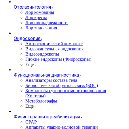
Отоларингология
Лор комбайны
Лор кресла
Лор принадлежности
Лор эндоскопия
Эндоскопия
Артроскопический комплекс
Видеокапсульная эндоскопия
Видеоэндоскопы
Гибкие эндоскопы (Фиброcкопы)
Еще
Функциональная диагностика
Анализаторы состава тела
Биологическая обратная связь (БОС)
Комплексы суточного мониторирования
(Холтеры)
Метаболографы
Еще
Физиотерапия и реабилитация
CPAP
Аппараты ударно-волновой терапии