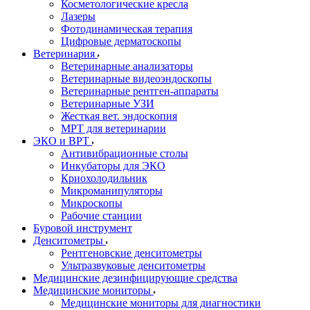
Косметологические кресла
Лазеры
Фотодинамическая терапия
Цифровые дерматоскопы
Ветеринария
Ветеринарные анализаторы
Ветеринарные видеоэндоскопы
Ветеринарные рентген-аппараты
Ветеринарные УЗИ
Жесткая вет. эндоскопия
МРТ для ветеринарии
ЭКО и ВРТ
Антивибрационные столы
Инкубаторы для ЭКО
Криохолодильник
Микроманипуляторы
Микроскопы
Рабочие станции
Буровой инструмент
Денситометры
Рентгеновские денситометры
Ультразвуковые денситометры
Медицинские дезинфицирующие средства
Медицинские мониторы
Медицинские мониторы для диагностики