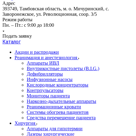
Адрес
393749, Тамбовская область, м. о. Мичуринский, с.
Заворонежское, ул. Революционная, соор. 3/5
Режим работы
Пн. – Пт.: с 9:00 до 18:00
Подать заявку
Каталог
Акции и распродажи
Реанимация и анестезиология
Аппараты ИВЛ
Внутрикостные пистолеты (B.I.G.)
Дефибрилляторы
Инфузионные насосы
Кислородные концентраторы
Контрпульсаторы
Мониторы пациента
Наркозно-дыхательные аппараты
Реанимационные кровати
Системы обогрева пациентов
Средства перемещение пациента
Хирургия
Аппараты для гипотермии
Лазеры хирургические