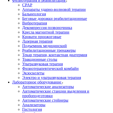
Физиотерапия и реабилитация
CPAP
Аппараты ударно-волновой терапии
Бальнеология
Беговые дорожки реабилитационные
Вибротерапия
Декомпрессия позвоночника
Кресла магнитной терапии
Кровати проожоговые
Лазерная терапия
Подъемник медицинский
Реабилитационные тренажеры
Текар терапия, контактная диатермия
Тракционные столы
Ультразвуковая терапия
Физиотерапевтический комбайн
Экзоскелеты
Электро и ультразвуковая терапия
Лабораторное оборудование
Автоматические анализаторы
Автоматические станции выделения и
пробоподготовки
Автоматические стейнеры
Анализаторы
Гистология