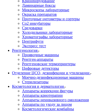
Криооборудование
Ламинарные боксы
Микроскопы лабораторные
Окраска препаратов
Проточные цитометры и сортеры
Со2 инкубаторы
Средоварки
Холодильники лабораторные
Хроматографы лабораторные
Центрифуги
Экспресс тест
Рентгенология
Проявочные машины
Рентген-аппараты
Рентгеновские термопринтеры
Цифровые детекторы
Отделение ЦСО, дезинфекции и утилизации
Моечно-дезинфекционные машины
Стерилизаторы
Косметология и дерматология
Аппараты коррекции фигуры
Аппараты криотерапии
Аппараты неинвазивного омоложения
Аппараты по уходу за лицом
Косметологические комбайны