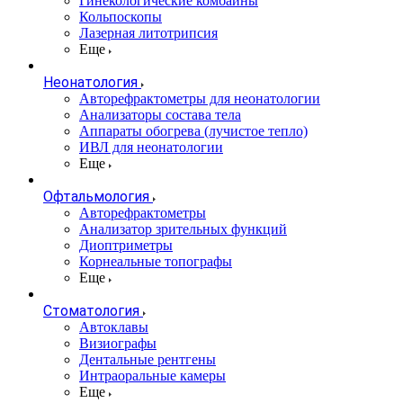
Гинекологические комбайны
Кольпоскопы
Лазерная литотрипсия
Еще
Неонатология
Авторефрактометры для неонатологии
Анализаторы состава тела
Аппараты обогрева (лучистое тепло)
ИВЛ для неонатологии
Еще
Офтальмология
Авторефрактометры
Анализатор зрительных функций
Диоптриметры
Корнеальные топографы
Еще
Стоматология
Автоклавы
Визиографы
Дентальные рентгены
Интраоральные камеры
Еще