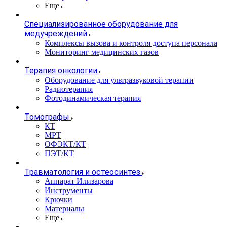
Еще
Специализированное оборудование для
медучреждений
Комплексы вызова и контроля доступа персонала
Мониторинг медицинских газов
Терапия онкологии
Оборудование для ультразвуковой терапии
Радиотерапия
Фотодинамическая терапия
Томографы
КТ
МРТ
ОФЭКТ/КТ
ПЭТ/КТ
Травматология и остеосинтез
Аппарат Илизарова
Инструменты
Крючки
Материалы
Еще