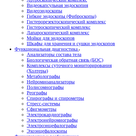
Видеокапсульная эндоскопия
Видеоэндоскопы
Гибкие эндоскопы (Фиброcкопы)
Гистерорезектоскопический комплекс
Гистероскопический комплекс
Лапароскопический комплекс
Мойки для эндоскопов
Шкафы для хранения и сушки эндоскопов
Функциональная диагностика
Анализаторы состава тела
Биологическая обратная связь (БОС)
Комплексы суточного мониторирования
(Холтеры)
Метаболографы
Нейромиоанализаторы
Полисомнографы
Реографы
Спирографы и спирометры
Стресс-системы
Сфигмометры
Электрокардиографы
Электронейромиографы
Электроэнцефалографы
Эхоэнцефалоскопы