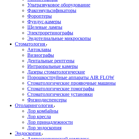
Ультразвуковое оборудование
Факоэмульсификаторы
Фороптеры
Фундус-камеры
Щелевые лампы
Электроретинографы
Эндотелиальные микроскопы
Стоматология
Автоклавы
Визиографы
Дентальные рентгены
Интраоральные камеры
Лазеры стоматологические
Порошкоструйные аппараты AIR FLOW
Стоматологические проявочные машины
Стоматологические томографы
Стоматологические установки
Физиодиспенсеры
Отоларингология
Лор комбайны
Лор кресла
Лор принадлежности
Лор эндоскопия
Эндоскопия
Артроскопический комплекс