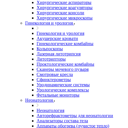
Хирургические аспираторы
Хирургические коагуляторы
Хирургические консоли
Хирургические микроскопы
Гинекология и урология
Гинекология и урология
Акушерские кровати
Гинекологические комбайны
Кольпоскопы
Лазерная литотрипсия
Литотрипторы
Проктологические комбайны
Сканеры мочевого пузыря
Смотровые кресла
Сфинктерометры
Уродинамические системы
Урологические комплексы
Фетальные мониторы
Неонатология
Неонатология
Авторефрактометры для неонатологии
Анализаторы состава тела
Аппараты обогрева (лучистое тепло)