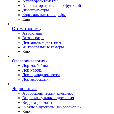
Авторефрактометры
Анализатор зрительных функций
Диоптриметры
Корнеальные топографы
Еще
Стоматология
Автоклавы
Визиографы
Дентальные рентгены
Интраоральные камеры
Еще
Отоларингология
Лор комбайны
Лор кресла
Лор принадлежности
Лор эндоскопия
Эндоскопия
Артроскопический комплекс
Видеокапсульная эндоскопия
Видеоэндоскопы
Гибкие эндоскопы (Фиброcкопы)
Еще