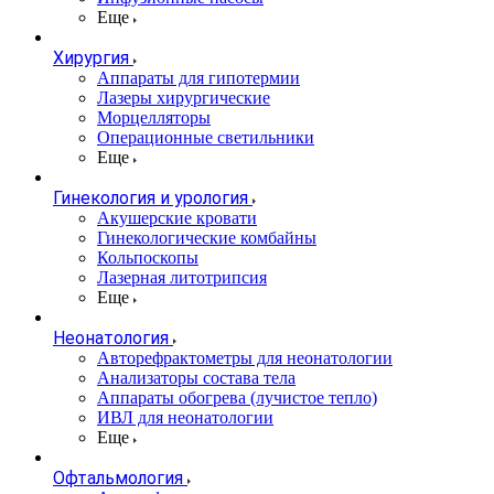
Еще
Хирургия
Аппараты для гипотермии
Лазеры хирургические
Морцелляторы
Операционные светильники
Еще
Гинекология и урология
Акушерские кровати
Гинекологические комбайны
Кольпоскопы
Лазерная литотрипсия
Еще
Неонатология
Авторефрактометры для неонатологии
Анализаторы состава тела
Аппараты обогрева (лучистое тепло)
ИВЛ для неонатологии
Еще
Офтальмология