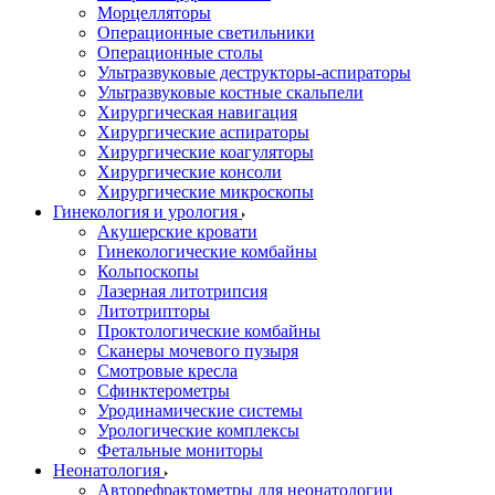
Морцелляторы
Операционные светильники
Операционные столы
Ультразвуковые деструкторы-аспираторы
Ультразвуковые костные скальпели
Хирургическая навигация
Хирургические аспираторы
Хирургические коагуляторы
Хирургические консоли
Хирургические микроскопы
Гинекология и урология
Акушерские кровати
Гинекологические комбайны
Кольпоскопы
Лазерная литотрипсия
Литотрипторы
Проктологические комбайны
Сканеры мочевого пузыря
Смотровые кресла
Сфинктерометры
Уродинамические системы
Урологические комплексы
Фетальные мониторы
Неонатология
Авторефрактометры для неонатологии