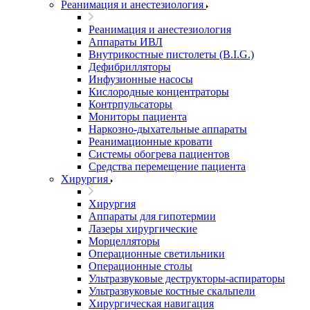
Реанимация и анестезиология
Реанимация и анестезиология
Аппараты ИВЛ
Внутрикостные пистолеты (B.I.G.)
Дефибрилляторы
Инфузионные насосы
Кислородные концентраторы
Контрпульсаторы
Мониторы пациента
Наркозно-дыхательные аппараты
Реанимационные кровати
Системы обогрева пациентов
Средства перемещение пациента
Хирургия
Хирургия
Аппараты для гипотермии
Лазеры хирургические
Морцелляторы
Операционные светильники
Операционные столы
Ультразвуковые деструкторы-аспираторы
Ультразвуковые костные скальпели
Хирургическая навигация