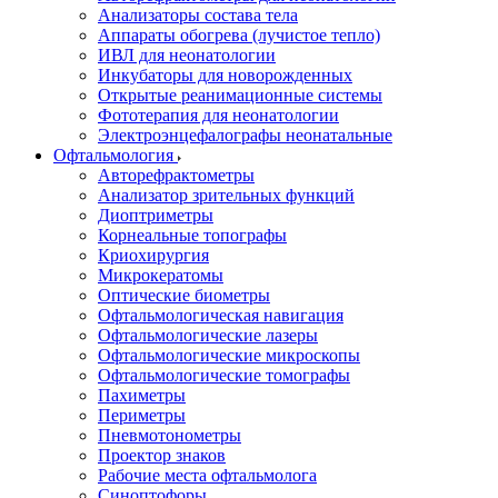
Анализаторы состава тела
Аппараты обогрева (лучистое тепло)
ИВЛ для неонатологии
Инкубаторы для новорожденных
Открытые реанимационные системы
Фототерапия для неонатологии
Электроэнцефалографы неонатальные
Офтальмология
Авторефрактометры
Анализатор зрительных функций
Диоптриметры
Корнеальные топографы
Криохирургия
Микрокератомы
Оптические биометры
Офтальмологическая навигация
Офтальмологические лазеры
Офтальмологические микроскопы
Офтальмологические томографы
Пахиметры
Периметры
Пневмотонометры
Проектор знаков
Рабочие места офтальмолога
Синоптофоры