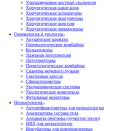
Ультразвуковые костные скальпели
Хирургическая навигация
Хирургические аспираторы
Хирургические коагуляторы
Хирургические консоли
Хирургические микроскопы
Гинекология и урология
Акушерские кровати
Гинекологические комбайны
Кольпоскопы
Лазерная литотрипсия
Литотрипторы
Проктологические комбайны
Сканеры мочевого пузыря
Смотровые кресла
Сфинктерометры
Уродинамические системы
Урологические комплексы
Фетальные мониторы
Неонатология
Авторефрактометры для неонатологии
Анализаторы состава тела
Аппараты обогрева (лучистое тепло)
ИВЛ для неонатологии
Инкубаторы для новорожденных