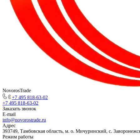
NovorosTrade
+7 495 818-63-02
+7 495 818-63-02
Заказать звонок
E-mail
info@novorostrade.ru
Адрес
393749, Тамбовская область, м. о. Мичуринский, с. Заворонежск
Режим работы