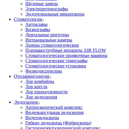
Щелевые лампы
Электроретинографы
Эндотелиальные микроскопы
Стоматология
Автоклавы
Визиографы
Дентальные рентгены
Интраоральные камеры
Лазеры стоматологические
Порошкоструйные аппараты AIR FLOW
Стоматологические проявочные машины
Стоматологические томографы
Стоматологические установки
Физиодиспенсеры
Отоларингология
Лор комбайны
Лор кресла
Лор принадлежности
Лор эндоскопия
Эндоскопия
Артроскопический комплекс
Видеокапсульная эндоскопия
Видеоэндоскопы
Гибкие эндоскопы (Фиброcкопы)
Гистерорезектоскопический комплекс