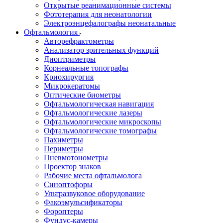
Открытые реанимационные системы
Фототерапия для неонатологии
Электроэнцефалографы неонатальные
Офтальмология
Авторефрактометры
Анализатор зрительных функций
Диоптриметры
Корнеальные топографы
Криохирургия
Микрокератомы
Оптические биометры
Офтальмологическая навигация
Офтальмологические лазеры
Офтальмологические микроскопы
Офтальмологические томографы
Пахиметры
Периметры
Пневмотонометры
Проектор знаков
Рабочие места офтальмолога
Синоптофоры
Ультразвуковое оборудование
Факоэмульсификаторы
Фороптеры
Фундус-камеры