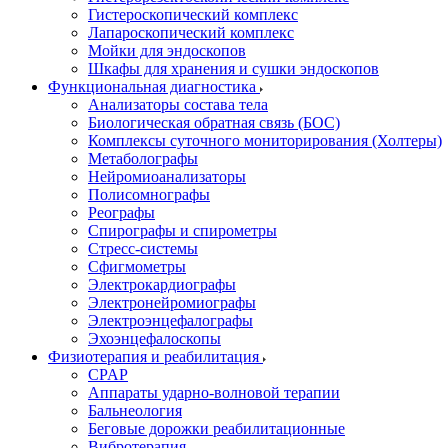
Гистероскопический комплекс
Лапароскопический комплекс
Мойки для эндоскопов
Шкафы для хранения и сушки эндоскопов
Функциональная диагностика
Анализаторы состава тела
Биологическая обратная связь (БОС)
Комплексы суточного мониторирования (Холтеры)
Метаболографы
Нейромиоанализаторы
Полисомнографы
Реографы
Спирографы и спирометры
Стресс-системы
Сфигмометры
Электрокардиографы
Электронейромиографы
Электроэнцефалографы
Эхоэнцефалоскопы
Физиотерапия и реабилитация
CPAP
Аппараты ударно-волновой терапии
Бальнеология
Беговые дорожки реабилитационные
Вибротерапия