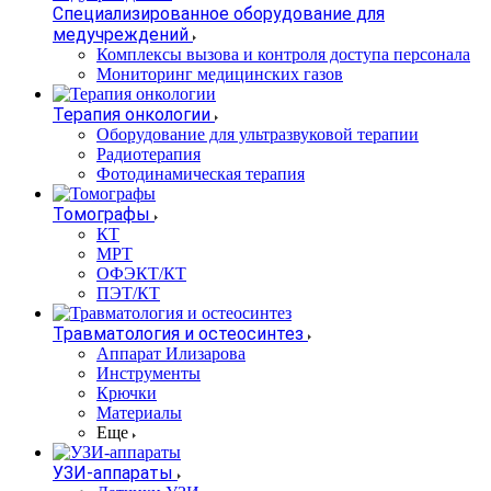
Специализированное оборудование для
медучреждений
Комплексы вызова и контроля доступа персонала
Мониторинг медицинских газов
Терапия онкологии
Оборудование для ультразвуковой терапии
Радиотерапия
Фотодинамическая терапия
Томографы
КТ
МРТ
ОФЭКТ/КТ
ПЭТ/КТ
Травматология и остеосинтез
Аппарат Илизарова
Инструменты
Крючки
Материалы
Еще
УЗИ-аппараты