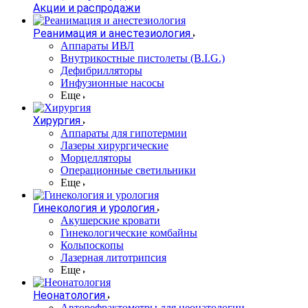
Акции и распродажи
Реанимация и анестезиология
Аппараты ИВЛ
Внутрикостные пистолеты (B.I.G.)
Дефибрилляторы
Инфузионные насосы
Еще
Хирургия
Аппараты для гипотермии
Лазеры хирургические
Морцелляторы
Операционные светильники
Еще
Гинекология и урология
Акушерские кровати
Гинекологические комбайны
Кольпоскопы
Лазерная литотрипсия
Еще
Неонатология
Авторефрактометры для неонатологии