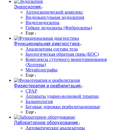
Эндоскопия
Артроскопический комплекс
Видеокапсульная эндоскопия
Видеоэндоскопы
Гибкие эндоскопы (Фиброcкопы)
Еще
Функциональная диагностика
Анализаторы состава тела
Биологическая обратная связь (БОС)
Комплексы суточного мониторирования
(Холтеры)
Метаболографы
Еще
Физиотерапия и реабилитация
CPAP
Аппараты ударно-волновой терапии
Бальнеология
Беговые дорожки реабилитационные
Еще
Лабораторное оборудование
Автоматические анализаторы