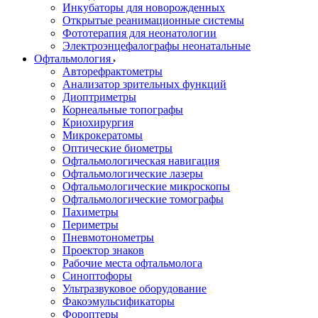
Инкубаторы для новорожденных
Открытые реанимационные системы
Фототерапия для неонатологии
Электроэнцефалографы неонатальные
Офтальмология
Авторефрактометры
Анализатор зрительных функций
Диоптриметры
Корнеальные топографы
Криохирургия
Микрокератомы
Оптические биометры
Офтальмологическая навигация
Офтальмологические лазеры
Офтальмологические микроскопы
Офтальмологические томографы
Пахиметры
Периметры
Пневмотонометры
Проектор знаков
Рабочие места офтальмолога
Синоптофоры
Ультразвуковое оборудование
Факоэмульсификаторы
Фороптеры