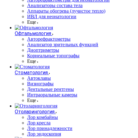
Анализаторы состава тела
Аппараты обогрева (лучистое тепло)
ИВЛ для неонатологии
Еще
Офтальмология
Авторефрактометры
Анализатор зрительных функций
Диоптриметры
Корнеальные топографы
Еще
Стоматология
Автоклавы
Визиографы
Дентальные рентгены
Интраоральные камеры
Еще
Отоларингология
Лор комбайны
Лор кресла
Лор принадлежности
Лор эндоскопия