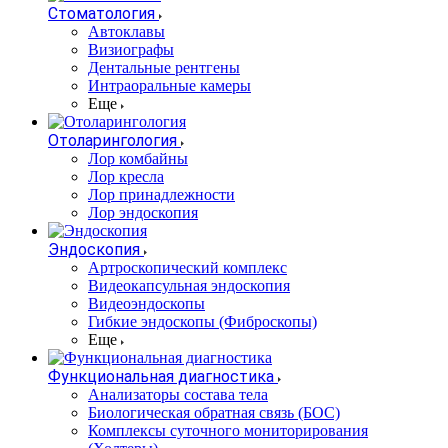
Стоматология
Автоклавы
Визиографы
Дентальные рентгены
Интраоральные камеры
Еще
Отоларингология
Лор комбайны
Лор кресла
Лор принадлежности
Лор эндоскопия
Эндоскопия
Артроскопический комплекс
Видеокапсульная эндоскопия
Видеоэндоскопы
Гибкие эндоскопы (Фиброcкопы)
Еще
Функциональная диагностика
Анализаторы состава тела
Биологическая обратная связь (БОС)
Комплексы суточного мониторирования