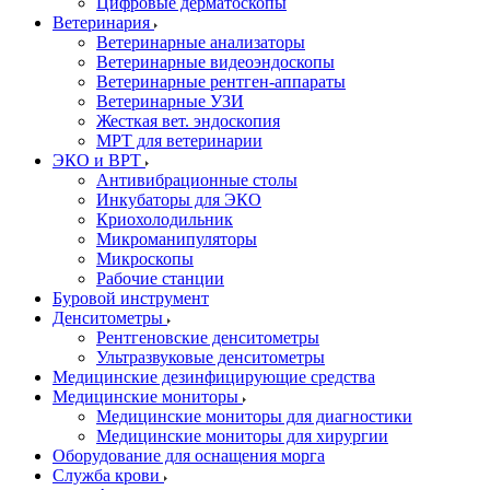
Цифровые дерматоскопы
Ветеринария
Ветеринарные анализаторы
Ветеринарные видеоэндоскопы
Ветеринарные рентген-аппараты
Ветеринарные УЗИ
Жесткая вет. эндоскопия
МРТ для ветеринарии
ЭКО и ВРТ
Антивибрационные столы
Инкубаторы для ЭКО
Криохолодильник
Микроманипуляторы
Микроскопы
Рабочие станции
Буровой инструмент
Денситометры
Рентгеновские денситометры
Ультразвуковые денситометры
Медицинские дезинфицирующие средства
Медицинские мониторы
Медицинские мониторы для диагностики
Медицинские мониторы для хирургии
Оборудование для оснащения морга
Служба крови