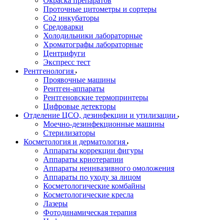
Окраска препаратов
Проточные цитометры и сортеры
Со2 инкубаторы
Средоварки
Холодильники лабораторные
Хроматографы лабораторные
Центрифуги
Экспресс тест
Рентгенология
Проявочные машины
Рентген-аппараты
Рентгеновские термопринтеры
Цифровые детекторы
Отделение ЦСО, дезинфекции и утилизации
Моечно-дезинфекционные машины
Стерилизаторы
Косметология и дерматология
Аппараты коррекции фигуры
Аппараты криотерапии
Аппараты неинвазивного омоложения
Аппараты по уходу за лицом
Косметологические комбайны
Косметологические кресла
Лазеры
Фотодинамическая терапия