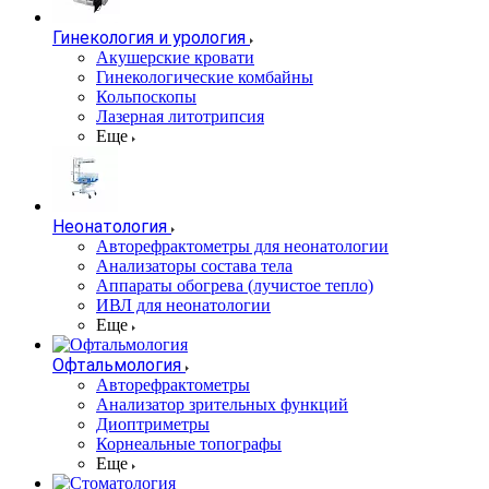
Гинекология и урология
Акушерские кровати
Гинекологические комбайны
Кольпоскопы
Лазерная литотрипсия
Еще
Неонатология
Авторефрактометры для неонатологии
Анализаторы состава тела
Аппараты обогрева (лучистое тепло)
ИВЛ для неонатологии
Еще
Офтальмология
Авторефрактометры
Анализатор зрительных функций
Диоптриметры
Корнеальные топографы
Еще