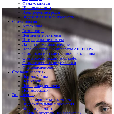
Фундус-камеры
Щелевые лампы
Электроретинографы
Эндотелиальные микроскопы
Стоматология
Автоклавы
Визиографы
Дентальные рентгены
Интраоральные камеры
Лазеры стоматологические
Порошкоструйные аппараты AIR FLOW
Стоматологические проявочные машины
Стоматологические томографы
Стоматологические установки
Физиодиспенсеры
Отоларингология
Лор комбайны
Лор кресла
Лор принадлежности
Лор эндоскопия
Эндоскопия
Артроскопический комплекс
Видеокапсульная эндоскопия
Видеоэндоскопы
Гибкие эндоскопы (Фиброcкопы)