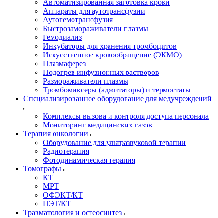
Автоматизированная заготовка крови
Аппараты для аутотрансфузии
Аутогемотрансфузия
Быстрозамораживатели плазмы
Гемодиализ
Инкубаторы для хранения тромбоцитов
Искусственное кровообращение (ЭКМО)
Плазмаферез
Подогрев инфузионных растворов
Размораживатели плазмы
Тромбомиксеры (аджитаторы) и термостаты
Специализированное оборудование для медучреждений
Комплексы вызова и контроля доступа персонала
Мониторинг медицинских газов
Терапия онкологии
Оборудование для ультразвуковой терапии
Радиотерапия
Фотодинамическая терапия
Томографы
КТ
МРТ
ОФЭКТ/КТ
ПЭТ/КТ
Травматология и остеосинтез