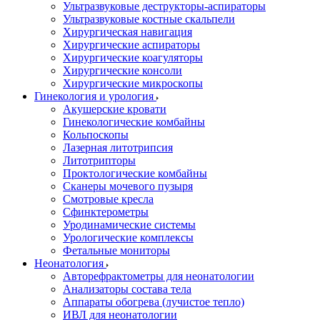
Ультразвуковые деструкторы-аспираторы
Ультразвуковые костные скальпели
Хирургическая навигация
Хирургические аспираторы
Хирургические коагуляторы
Хирургические консоли
Хирургические микроскопы
Гинекология и урология
Акушерские кровати
Гинекологические комбайны
Кольпоскопы
Лазерная литотрипсия
Литотрипторы
Проктологические комбайны
Сканеры мочевого пузыря
Смотровые кресла
Сфинктерометры
Уродинамические системы
Урологические комплексы
Фетальные мониторы
Неонатология
Авторефрактометры для неонатологии
Анализаторы состава тела
Аппараты обогрева (лучистое тепло)
ИВЛ для неонатологии