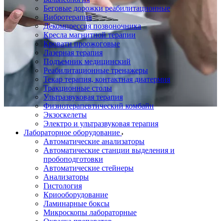
Беговые дорожки реабилитационные
Вибротерапия
Декомпрессия позвоночника
Кресла магнитной терапии
Кровати проожоговые
Лазерная терапия
Подъемник медицинский
Реабилитационные тренажеры
Текар терапия, контактная диатермия
Тракционные столы
Ультразвуковая терапия
Физиотерапевтический комбайн
Экзоскелеты
Электро и ультразвуковая терапия
Лабораторное оборудование
Автоматические анализаторы
Автоматические станции выделения и
пробоподготовки
Автоматические стейнеры
Анализаторы
Гистология
Криооборудование
Ламинарные боксы
Микроскопы лабораторные