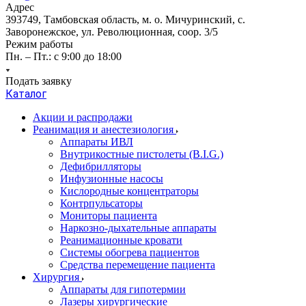
Адрес
393749, Тамбовская область, м. о. Мичуринский, с.
Заворонежское, ул. Революционная, соор. 3/5
Режим работы
Пн. – Пт.: с 9:00 до 18:00
Подать заявку
Каталог
Акции и распродажи
Реанимация и анестезиология
Аппараты ИВЛ
Внутрикостные пистолеты (B.I.G.)
Дефибрилляторы
Инфузионные насосы
Кислородные концентраторы
Контрпульсаторы
Мониторы пациента
Наркозно-дыхательные аппараты
Реанимационные кровати
Системы обогрева пациентов
Средства перемещение пациента
Хирургия
Аппараты для гипотермии
Лазеры хирургические