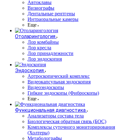
Автоклавы
Визиографы
Дентальные рентгены
Интраоральные камеры
Еще
Отоларингология
Лор комбайны
Лор кресла
Лор принадлежности
Лор эндоскопия
Эндоскопия
Артроскопический комплекс
Видеокапсульная эндоскопия
Видеоэндоскопы
Гибкие эндоскопы (Фиброcкопы)
Еще
Функциональная диагностика
Анализаторы состава тела
Биологическая обратная связь (БОС)
Комплексы суточного мониторирования
(Холтеры)
Метаболографы