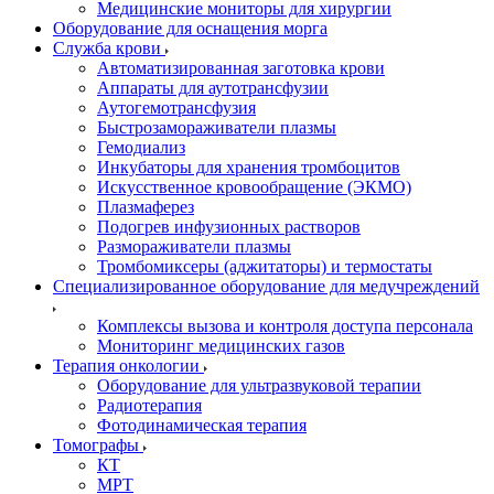
Медицинские мониторы для хирургии
Оборудование для оснащения морга
Служба крови
Автоматизированная заготовка крови
Аппараты для аутотрансфузии
Аутогемотрансфузия
Быстрозамораживатели плазмы
Гемодиализ
Инкубаторы для хранения тромбоцитов
Искусственное кровообращение (ЭКМО)
Плазмаферез
Подогрев инфузионных растворов
Размораживатели плазмы
Тромбомиксеры (аджитаторы) и термостаты
Специализированное оборудование для медучреждений
Комплексы вызова и контроля доступа персонала
Мониторинг медицинских газов
Терапия онкологии
Оборудование для ультразвуковой терапии
Радиотерапия
Фотодинамическая терапия
Томографы
КТ
МРТ