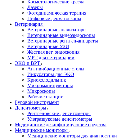
Косметологические кресла
Лазеры
Фотодинамическая терапия
Цифровые дерматоскопы
Ветеринария
Ветеринарные анализаторы
Ветеринарные видеоэндоскопы
Ветеринарные рентген-аппараты
Ветеринарные УЗИ
Жесткая вет. эндоскопия
МРТ для ветеринарии
ЭКО и ВРТ
Антивибрационные столы
Инкубаторы для ЭКО
Криохолодильник
Микроманипуляторы
Микроскопы
Рабочие станции
Буровой инструмент
Денситометры
Рентгеновские денситометры
Ультразвуковые денситометры
Медицинские дезинфицирующие средства
Медицинские мониторы
Медицинские мониторы для диагностики