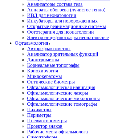
Анализаторы состава тела
Аппараты обогрева (лучистое тепло)
ИВЛ для неонатологии
Инкубаторы для новорожденных
Открытые реанимационные системы
Фототерапия для неонатологии
Электроэнцефалографы неонатальные
Офтальмология
Авторефрактометры
Анализатор зрительных функций
Диоптриметры
Корнеальные топографы
Криохирургия
Микрокератомы
Оптические биометры
Офтальмологическая навигация
Офтальмологические лазеры
Офтальмологические микроскопы
Офтальмологические томографы
Пахиметры
Периметры
Пневмотонометры
Проектор знаков
Рабочие места офтальмолога
Синоптофоры