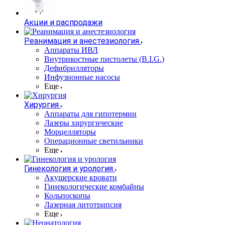
Акции и распродажи
Реанимация и анестезиология
Аппараты ИВЛ
Внутрикостные пистолеты (B.I.G.)
Дефибрилляторы
Инфузионные насосы
Еще
Хирургия
Аппараты для гипотермии
Лазеры хирургические
Морцелляторы
Операционные светильники
Еще
Гинекология и урология
Акушерские кровати
Гинекологические комбайны
Кольпоскопы
Лазерная литотрипсия
Еще