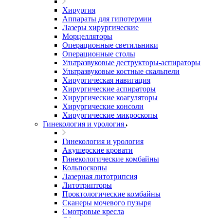
Хирургия
Аппараты для гипотермии
Лазеры хирургические
Морцелляторы
Операционные светильники
Операционные столы
Ультразвуковые деструкторы-аспираторы
Ультразвуковые костные скальпели
Хирургическая навигация
Хирургические аспираторы
Хирургические коагуляторы
Хирургические консоли
Хирургические микроскопы
Гинекология и урология
Гинекология и урология
Акушерские кровати
Гинекологические комбайны
Кольпоскопы
Лазерная литотрипсия
Литотрипторы
Проктологические комбайны
Сканеры мочевого пузыря
Смотровые кресла