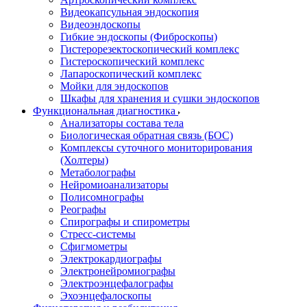
Видеокапсульная эндоскопия
Видеоэндоскопы
Гибкие эндоскопы (Фиброcкопы)
Гистерорезектоскопический комплекс
Гистероскопический комплекс
Лапароскопический комплекс
Мойки для эндоскопов
Шкафы для хранения и сушки эндоскопов
Функциональная диагностика
Анализаторы состава тела
Биологическая обратная связь (БОС)
Комплексы суточного мониторирования
(Холтеры)
Метаболографы
Нейромиоанализаторы
Полисомнографы
Реографы
Спирографы и спирометры
Стресс-системы
Сфигмометры
Электрокардиографы
Электронейромиографы
Электроэнцефалографы
Эхоэнцефалоскопы