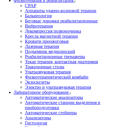
Физиотерапия и реабилитация
CPAP
Аппараты ударно-волновой терапии
Бальнеология
Беговые дорожки реабилитационные
Вибротерапия
Декомпрессия позвоночника
Кресла магнитной терапии
Кровати проожоговые
Лазерная терапия
Подъемник медицинский
Реабилитационные тренажеры
Текар терапия, контактная диатермия
Тракционные столы
Ультразвуковая терапия
Физиотерапевтический комбайн
Экзоскелеты
Электро и ультразвуковая терапия
Лабораторное оборудование
Автоматические анализаторы
Автоматические станции выделения и
пробоподготовки
Автоматические стейнеры
Анализаторы
Гистология