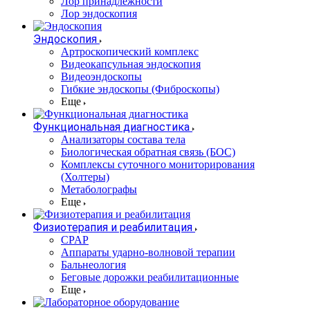
Лор принадлежности
Лор эндоскопия
Эндоскопия
Артроскопический комплекс
Видеокапсульная эндоскопия
Видеоэндоскопы
Гибкие эндоскопы (Фиброcкопы)
Еще
Функциональная диагностика
Анализаторы состава тела
Биологическая обратная связь (БОС)
Комплексы суточного мониторирования
(Холтеры)
Метаболографы
Еще
Физиотерапия и реабилитация
CPAP
Аппараты ударно-волновой терапии
Бальнеология
Беговые дорожки реабилитационные
Еще