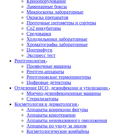
Криооборудование
Ламинарные боксы
Микроскопы лабораторные
Окраска препаратов
Проточные цитометры и сортеры
Со2 инкубаторы
Средоварки
Холодильники лабораторные
Хроматографы лабораторные
Центрифуги
Экспресс тест
Рентгенология
Проявочные машины
Рентген-аппараты
Рентгеновские термопринтеры
Цифровые детекторы
Отделение ЦСО, дезинфекции и утилизации
Моечно-дезинфекционные машины
Стерилизаторы
Косметология и дерматология
Аппараты коррекции фигуры
Аппараты криотерапии
Аппараты неинвазивного омоложения
Аппараты по уходу за лицом
Косметологические комбайны