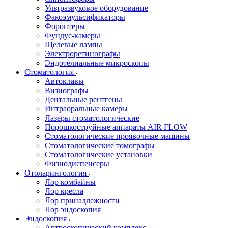
Ультразвуковое оборудование
Факоэмульсификаторы
Фороптеры
Фундус-камеры
Щелевые лампы
Электроретинографы
Эндотелиальные микроскопы
Стоматология
Автоклавы
Визиографы
Дентальные рентгены
Интраоральные камеры
Лазеры стоматологические
Порошкоструйные аппараты AIR FLOW
Стоматологические проявочные машины
Стоматологические томографы
Стоматологические установки
Физиодиспенсеры
Отоларингология
Лор комбайны
Лор кресла
Лор принадлежности
Лор эндоскопия
Эндоскопия
Артроскопический комплекс