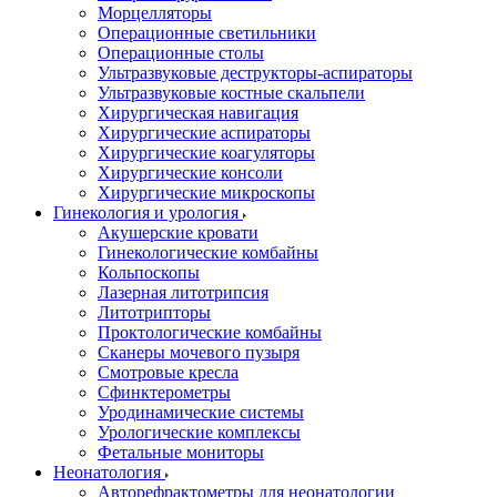
Морцелляторы
Операционные светильники
Операционные столы
Ультразвуковые деструкторы-аспираторы
Ультразвуковые костные скальпели
Хирургическая навигация
Хирургические аспираторы
Хирургические коагуляторы
Хирургические консоли
Хирургические микроскопы
Гинекология и урология
Акушерские кровати
Гинекологические комбайны
Кольпоскопы
Лазерная литотрипсия
Литотрипторы
Проктологические комбайны
Сканеры мочевого пузыря
Смотровые кресла
Сфинктерометры
Уродинамические системы
Урологические комплексы
Фетальные мониторы
Неонатология
Авторефрактометры для неонатологии