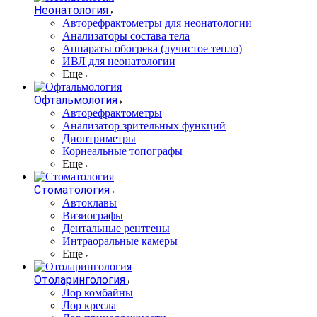
Неонатология
Авторефрактометры для неонатологии
Анализаторы состава тела
Аппараты обогрева (лучистое тепло)
ИВЛ для неонатологии
Еще
Офтальмология
Авторефрактометры
Анализатор зрительных функций
Диоптриметры
Корнеальные топографы
Еще
Стоматология
Автоклавы
Визиографы
Дентальные рентгены
Интраоральные камеры
Еще
Отоларингология
Лор комбайны
Лор кресла