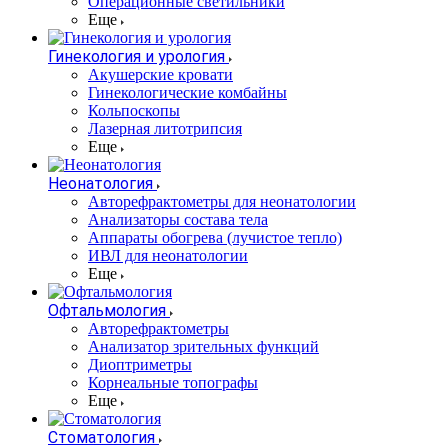
Операционные светильники
Еще
Гинекология и урология
Акушерские кровати
Гинекологические комбайны
Кольпоскопы
Лазерная литотрипсия
Еще
Неонатология
Авторефрактометры для неонатологии
Анализаторы состава тела
Аппараты обогрева (лучистое тепло)
ИВЛ для неонатологии
Еще
Офтальмология
Авторефрактометры
Анализатор зрительных функций
Диоптриметры
Корнеальные топографы
Еще
Стоматология