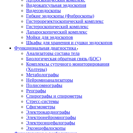
Видеокапсульная эндоскопия
Видеоэндоскопы
Гибкие эндоскопы (Фиброcкопы)
Гистерорезектоскопический комплекс
Гистероскопический комплекс
Лапароскопический комплекс
Мойки для эндоскопов
Шкафы для хранения и сушки эндоскопов
Функциональная диагностика
Анализаторы состава тела
Биологическая обратная связь (БОС)
Комплексы суточного мониторирования
(Холтеры)
Метаболографы
Нейромиоанализаторы
Полисомнографы
Реографы
Спирографы и спирометры
Стресс-системы
Сфигмометры
Электрокардиографы
Электронейромиографы
Электроэнцефалографы
Эхоэнцефалоскопы