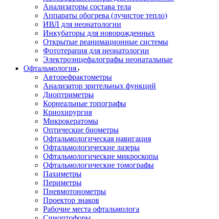
Анализаторы состава тела
Аппараты обогрева (лучистое тепло)
ИВЛ для неонатологии
Инкубаторы для новорожденных
Открытые реанимационные системы
Фототерапия для неонатологии
Электроэнцефалографы неонатальные
Офтальмология
Авторефрактометры
Анализатор зрительных функций
Диоптриметры
Корнеальные топографы
Криохирургия
Микрокератомы
Оптические биометры
Офтальмологическая навигация
Офтальмологические лазеры
Офтальмологические микроскопы
Офтальмологические томографы
Пахиметры
Периметры
Пневмотонометры
Проектор знаков
Рабочие места офтальмолога
Синоптофоры