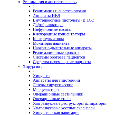
Реанимация и анестезиология
Реанимация и анестезиология
Аппараты ИВЛ
Внутрикостные пистолеты (B.I.G.)
Дефибрилляторы
Инфузионные насосы
Кислородные концентраторы
Контрпульсаторы
Мониторы пациента
Наркозно-дыхательные аппараты
Реанимационные кровати
Системы обогрева пациентов
Средства перемещение пациента
Хирургия
Хирургия
Аппараты для гипотермии
Лазеры хирургические
Морцелляторы
Операционные светильники
Операционные столы
Ультразвуковые деструкторы-аспираторы
Ультразвуковые костные скальпели
Хирургическая навигация