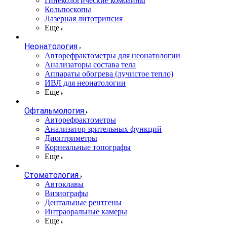
Гинекологические комбайны
Кольпоскопы
Лазерная литотрипсия
Еще
Неонатология
Авторефрактометры для неонатологии
Анализаторы состава тела
Аппараты обогрева (лучистое тепло)
ИВЛ для неонатологии
Еще
Офтальмология
Авторефрактометры
Анализатор зрительных функций
Диоптриметры
Корнеальные топографы
Еще
Стоматология
Автоклавы
Визиографы
Дентальные рентгены
Интраоральные камеры
Еще