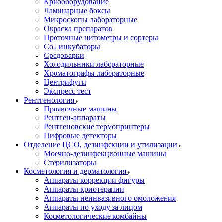
Криооборудование
Ламинарные боксы
Микроскопы лабораторные
Окраска препаратов
Проточные цитометры и сортеры
Со2 инкубаторы
Средоварки
Холодильники лабораторные
Хроматографы лабораторные
Центрифуги
Экспресс тест
Рентгенология
Проявочные машины
Рентген-аппараты
Рентгеновские термопринтеры
Цифровые детекторы
Отделение ЦСО, дезинфекции и утилизации
Моечно-дезинфекционные машины
Стерилизаторы
Косметология и дерматология
Аппараты коррекции фигуры
Аппараты криотерапии
Аппараты неинвазивного омоложения
Аппараты по уходу за лицом
Косметологические комбайны