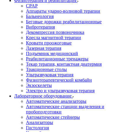
Физиотерапия и реабилитация
CPAP
Аппараты ударно-волновой терапии
Бальнеология
Беговые дорожки реабилитационные
Вибротерапия
Декомпрессия позвоночника
Кресла магнитной терапии
Кровати проожоговые
Лазерная терапия
Подъемник медицинский
Реабилитационные тренажеры
Текар терапия, контактная диатермия
Тракционные столы
Ультразвуковая терапия
Физиотерапевтический комбайн
Экзоскелеты
Электро и ультразвуковая терапия
Лабораторное оборудование
Автоматические анализаторы
Автоматические станции выделения и
пробоподготовки
Автоматические стейнеры
Анализаторы
Гистология