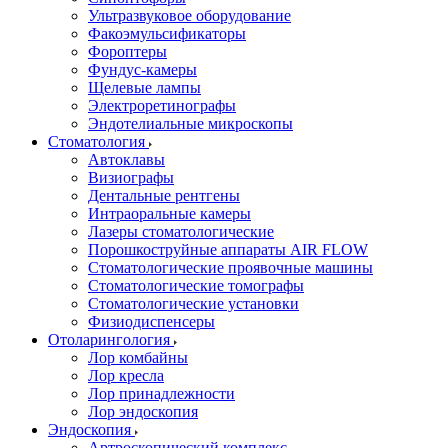
Ультразвуковое оборудование
Факоэмульсификаторы
Фороптеры
Фундус-камеры
Щелевые лампы
Электроретинографы
Эндотелиальные микроскопы
Стоматология
Автоклавы
Визиографы
Дентальные рентгены
Интраоральные камеры
Лазеры стоматологические
Порошкоструйные аппараты AIR FLOW
Стоматологические проявочные машины
Стоматологические томографы
Стоматологические установки
Физиодиспенсеры
Отоларингология
Лор комбайны
Лор кресла
Лор принадлежности
Лор эндоскопия
Эндоскопия
Артроскопический комплекс