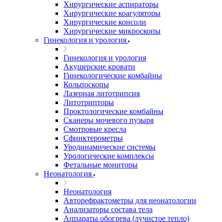
Хирургические аспираторы
Хирургические коагуляторы
Хирургические консоли
Хирургические микроскопы
Гинекология и урология
Гинекология и урология
Акушерские кровати
Гинекологические комбайны
Кольпоскопы
Лазерная литотрипсия
Литотрипторы
Проктологические комбайны
Сканеры мочевого пузыря
Смотровые кресла
Сфинктерометры
Уродинамические системы
Урологические комплексы
Фетальные мониторы
Неонатология
Неонатология
Авторефрактометры для неонатологии
Анализаторы состава тела
Аппараты обогрева (лучистое тепло)