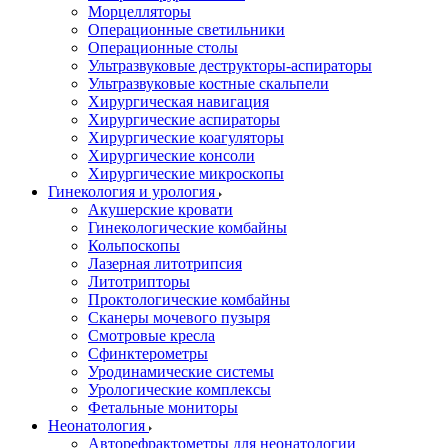
Морцелляторы
Операционные светильники
Операционные столы
Ультразвуковые деструкторы-аспираторы
Ультразвуковые костные скальпели
Хирургическая навигация
Хирургические аспираторы
Хирургические коагуляторы
Хирургические консоли
Хирургические микроскопы
Гинекология и урология
Акушерские кровати
Гинекологические комбайны
Кольпоскопы
Лазерная литотрипсия
Литотрипторы
Проктологические комбайны
Сканеры мочевого пузыря
Смотровые кресла
Сфинктерометры
Уродинамические системы
Урологические комплексы
Фетальные мониторы
Неонатология
Авторефрактометры для неонатологии