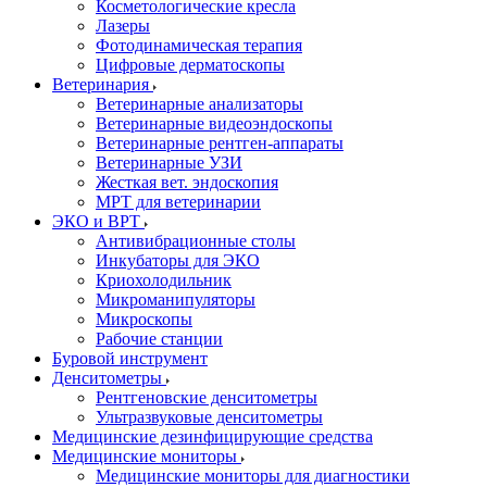
Косметологические кресла
Лазеры
Фотодинамическая терапия
Цифровые дерматоскопы
Ветеринария
Ветеринарные анализаторы
Ветеринарные видеоэндоскопы
Ветеринарные рентген-аппараты
Ветеринарные УЗИ
Жесткая вет. эндоскопия
МРТ для ветеринарии
ЭКО и ВРТ
Антивибрационные столы
Инкубаторы для ЭКО
Криохолодильник
Микроманипуляторы
Микроскопы
Рабочие станции
Буровой инструмент
Денситометры
Рентгеновские денситометры
Ультразвуковые денситометры
Медицинские дезинфицирующие средства
Медицинские мониторы
Медицинские мониторы для диагностики