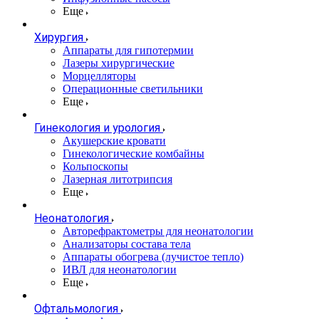
Еще
Хирургия
Аппараты для гипотермии
Лазеры хирургические
Морцелляторы
Операционные светильники
Еще
Гинекология и урология
Акушерские кровати
Гинекологические комбайны
Кольпоскопы
Лазерная литотрипсия
Еще
Неонатология
Авторефрактометры для неонатологии
Анализаторы состава тела
Аппараты обогрева (лучистое тепло)
ИВЛ для неонатологии
Еще
Офтальмология