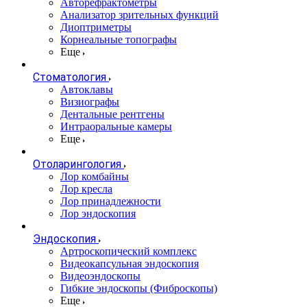
Авторефрактометры
Анализатор зрительных функций
Диоптриметры
Корнеальные топографы
Еще
Стоматология
Автоклавы
Визиографы
Дентальные рентгены
Интраоральные камеры
Еще
Отоларингология
Лор комбайны
Лор кресла
Лор принадлежности
Лор эндоскопия
Эндоскопия
Артроскопический комплекс
Видеокапсульная эндоскопия
Видеоэндоскопы
Гибкие эндоскопы (Фиброcкопы)
Еще