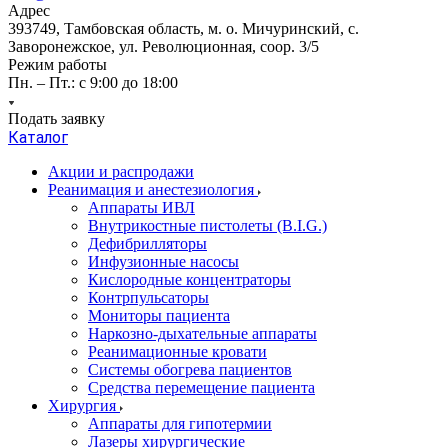
Адрес
393749, Тамбовская область, м. о. Мичуринский, с.
Заворонежское, ул. Революционная, соор. 3/5
Режим работы
Пн. – Пт.: с 9:00 до 18:00
Подать заявку
Каталог
Акции и распродажи
Реанимация и анестезиология
Аппараты ИВЛ
Внутрикостные пистолеты (B.I.G.)
Дефибрилляторы
Инфузионные насосы
Кислородные концентраторы
Контрпульсаторы
Мониторы пациента
Наркозно-дыхательные аппараты
Реанимационные кровати
Системы обогрева пациентов
Средства перемещение пациента
Хирургия
Аппараты для гипотермии
Лазеры хирургические