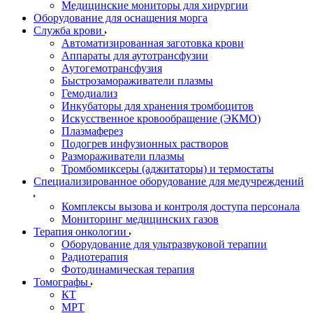
Медицинские мониторы для хирургии
Оборудование для оснащения морга
Служба крови
Автоматизированная заготовка крови
Аппараты для аутотрансфузии
Аутогемотрансфузия
Быстрозамораживатели плазмы
Гемодиализ
Инкубаторы для хранения тромбоцитов
Искусственное кровообращение (ЭКМО)
Плазмаферез
Подогрев инфузионных растворов
Размораживатели плазмы
Тромбомиксеры (аджитаторы) и термостаты
Специализированное оборудование для медучреждений
Комплексы вызова и контроля доступа персонала
Мониторинг медицинских газов
Терапия онкологии
Оборудование для ультразвуковой терапии
Радиотерапия
Фотодинамическая терапия
Томографы
КТ
МРТ