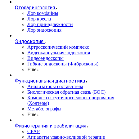
Отоларингология
Лор комбайны
Лор кресла
Лор принадлежности
Лор эндоскопия
Эндоскопия
Артроскопический комплекс
Видеокапсульная эндоскопия
Видеоэндоскопы
Гибкие эндоскопы (Фиброcкопы)
Еще
Функциональная диагностика
Анализаторы состава тела
Биологическая обратная связь (БОС)
Комплексы суточного мониторирования
(Холтеры)
Метаболографы
Еще
Физиотерапия и реабилитация
CPAP
Аппараты ударно-волновой терапии