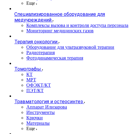
Еще
Специализированное оборудование для
медучреждений
Комплексы вызова и контроля доступа персонала
Мониторинг медицинских газов
Терапия онкологии
Оборудование для ультразвуковой терапии
Радиотерапия
Фотодинамическая терапия
Томографы
КТ
МРТ
ОФЭКТ/КТ
ПЭТ/КТ
Травматология и остеосинтез
Аппарат Илизарова
Инструменты
Крючки
Материалы
Еще