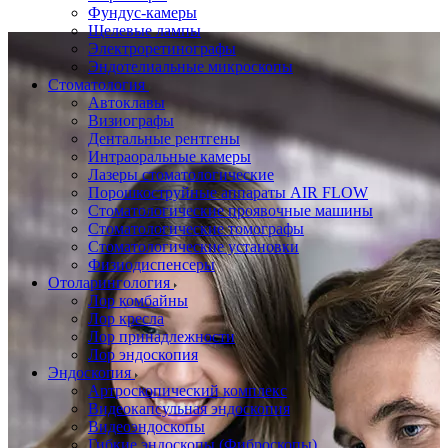
Фундус-камеры
Щелевые лампы
Электроретинографы
Эндотелиальные микроскопы
Стоматология
Автоклавы
Визиографы
Дентальные рентгены
Интраоральные камеры
Лазеры стоматологические
Порошкоструйные аппараты AIR FLOW
Стоматологические проявочные машины
Стоматологические томографы
Стоматологические установки
Физиодиспенсеры
Отоларингология
Лор комбайны
Лор кресла
Лор принадлежности
Лор эндоскопия
Эндоскопия
Артроскопический комплекс
Видеокапсульная эндоскопия
Видеоэндоскопы
Гибкие эндоскопы (Фиброcкопы)