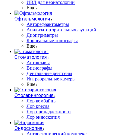
ИВЛ для неонатологии
Еще
Офтальмология
Авторефрактометры
Анализатор зрительных функций
Диоптриметры
Корнеальные топографы
Еще
Стоматология
Автоклавы
Визиографы
Дентальные рентгены
Интраоральные камеры
Еще
Отоларингология
Лор комбайны
Лор кресла
Лор принадлежности
Лор эндоскопия
Эндоскопия
Артроскопический комплекс