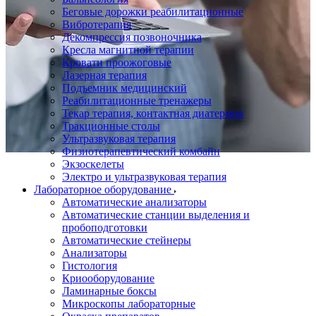
Беговые дорожки реабилитационные
Вибротерапия
Декомпрессия позвоночника
Кресла магнитной терапии
Кровати проожоговые
Лазерная терапия
Подъемник медицинский
Реабилитационные тренажеры
Текар терапия, контактная диатермия
Тракционные столы
Ультразвуковая терапия
Физиотерапевтический комбайн
Экзоскелеты
Электро и ультразвуковая терапия
Лабораторное оборудование
Автоматические анализаторы
Автоматические станции выделения и
пробоподготовки
Автоматические стейнеры
Анализаторы
Гистология
Криооборудование
Ламинарные боксы
Микроскопы лабораторные