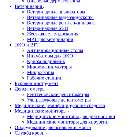
Цифровые дерматоскопы
Ветеринария
Ветеринарные анализаторы
Ветеринарные видеоэндоскопы
Ветеринарные рентген-аппараты
Ветеринарные УЗИ
Жесткая вет. эндоскопия
МРТ для ветеринарии
ЭКО и ВРТ
Антивибрационные столы
Инкубаторы для ЭКО
Криохолодильник
Микроманипуляторы
Микроскопы
Рабочие станции
Буровой инструмент
Денситометры
Рентгеновские денситометры
Ультразвуковые денситометры
Медицинские дезинфицирующие средства
Медицинские мониторы
Медицинские мониторы для диагностики
Медицинские мониторы для хирургии
Оборудование для оснащения морга
Служба крови