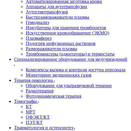
Автоматизированная заготовка крови
Аппараты для аутотрансфузии
Аутогемотрансфузия
Быстрозамораживатели плазмы
Гемодиализ
Инкубаторы для хранения тромбоцитов
Искусственное кровообращение (ЭКМО)
Плазмаферез
Подогрев инфузионных растворов
Размораживатели плазмы
Тромбомиксеры (аджитаторы) и термостаты
Специализированное оборудование для медучреждений
Комплексы вызова и контроля доступа персонала
Мониторинг медицинских газов
Терапия онкологии
Оборудование для ультразвуковой терапии
Радиотерапия
Фотодинамическая терапия
Томографы
КТ
МРТ
ОФЭКТ/КТ
ПЭТ/КТ
Травматология и остеосинтез