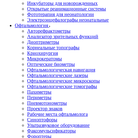
Инкубаторы для новорожденных
Открытые реанимационные системы
Фототерапия для неонатологии
Электроэнцефалографы неонатальные
Офтальмология
Авторефрактометры
Анализатор зрительных функций
Диоптриметры
Корнеальные топографы
Криохирургия
Микрокератомы
Оптические биометры
Офтальмологическая навигация
Офтальмологические лазеры
Офтальмологические микроскопы
Офтальмологические томографы
Пахиметры
Периметры
Пневмотонометры
Проектор знаков
Рабочие места офтальмолога
Синоптофоры
Ультразвуковое оборудование
Факоэмульсификаторы
Фороптеры