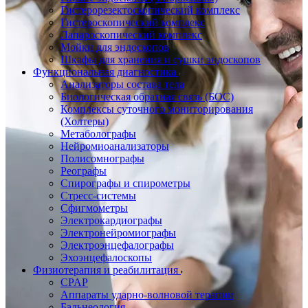
Гистерорезектоскопический комплекс
Гистероскопический комплекс
Лапароскопический комплекс
Мойки для эндоскопов
Шкафы для хранения и сушки эндоскопов
Функциональная диагностика
Анализаторы состава тела
Биологическая обратная связь (БОС)
Комплексы суточного мониторирования
(Холтеры)
Метаболографы
Нейромиоанализаторы
Полисомнографы
Реографы
Спирографы и спирометры
Стресс-системы
Сфигмометры
Электрокардиографы
Электронейромиографы
Электроэнцефалографы
Эхоэнцефалоскопы
Физиотерапия и реабилитация
CPAP
Аппараты ударно-волновой терапии
Бальнеология