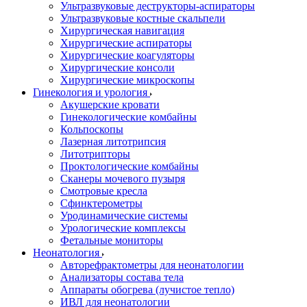
Ультразвуковые деструкторы-аспираторы
Ультразвуковые костные скальпели
Хирургическая навигация
Хирургические аспираторы
Хирургические коагуляторы
Хирургические консоли
Хирургические микроскопы
Гинекология и урология
Акушерские кровати
Гинекологические комбайны
Кольпоскопы
Лазерная литотрипсия
Литотрипторы
Проктологические комбайны
Сканеры мочевого пузыря
Смотровые кресла
Сфинктерометры
Уродинамические системы
Урологические комплексы
Фетальные мониторы
Неонатология
Авторефрактометры для неонатологии
Анализаторы состава тела
Аппараты обогрева (лучистое тепло)
ИВЛ для неонатологии