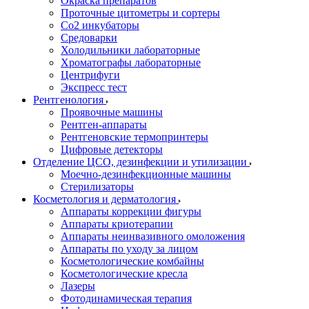
Окраска препаратов
Проточные цитометры и сортеры
Со2 инкубаторы
Средоварки
Холодильники лабораторные
Хроматографы лабораторные
Центрифуги
Экспресс тест
Рентгенология
Проявочные машины
Рентген-аппараты
Рентгеновские термопринтеры
Цифровые детекторы
Отделение ЦСО, дезинфекции и утилизации
Моечно-дезинфекционные машины
Стерилизаторы
Косметология и дерматология
Аппараты коррекции фигуры
Аппараты криотерапии
Аппараты неинвазивного омоложения
Аппараты по уходу за лицом
Косметологические комбайны
Косметологические кресла
Лазеры
Фотодинамическая терапия