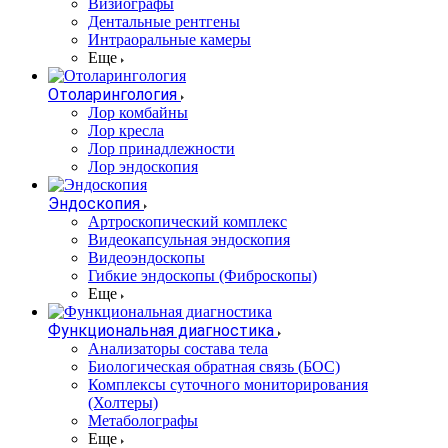
Визиографы
Дентальные рентгены
Интраоральные камеры
Еще
Отоларингология
Лор комбайны
Лор кресла
Лор принадлежности
Лор эндоскопия
Эндоскопия
Артроскопический комплекс
Видеокапсульная эндоскопия
Видеоэндоскопы
Гибкие эндоскопы (Фиброcкопы)
Еще
Функциональная диагностика
Анализаторы состава тела
Биологическая обратная связь (БОС)
Комплексы суточного мониторирования
(Холтеры)
Метаболографы
Еще