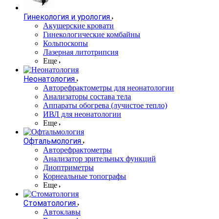
Гинекология и урология
Акушерские кровати
Гинекологические комбайны
Кольпоскопы
Лазерная литотрипсия
Еще
Неонатология
Авторефрактометры для неонатологии
Анализаторы состава тела
Аппараты обогрева (лучистое тепло)
ИВЛ для неонатологии
Еще
Офтальмология
Авторефрактометры
Анализатор зрительных функций
Диоптриметры
Корнеальные топографы
Еще
Стоматология
Автоклавы