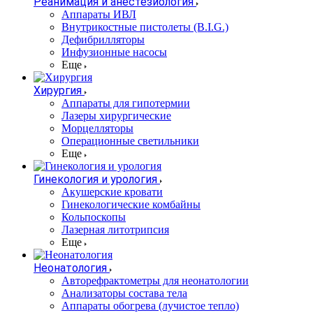
Реанимация и анестезиология
Аппараты ИВЛ
Внутрикостные пистолеты (B.I.G.)
Дефибрилляторы
Инфузионные насосы
Еще
Хирургия
Аппараты для гипотермии
Лазеры хирургические
Морцелляторы
Операционные светильники
Еще
Гинекология и урология
Акушерские кровати
Гинекологические комбайны
Кольпоскопы
Лазерная литотрипсия
Еще
Неонатология
Авторефрактометры для неонатологии
Анализаторы состава тела
Аппараты обогрева (лучистое тепло)